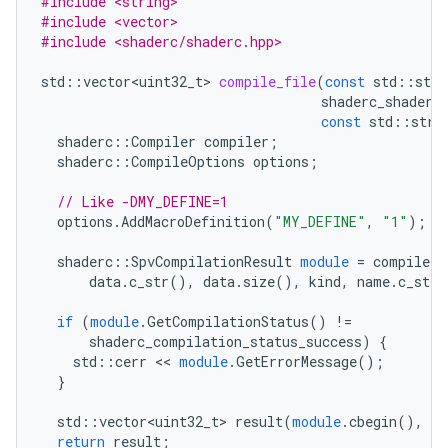
#include <string>
#include <vector>
#include <shaderc/shaderc.hpp>
std
::
vector<uint32_t>
compile_file
(
const
std
::
stri
shaderc_shader_
const
std
::
stri
shaderc
::
Compiler
compiler
;
shaderc
::
CompileOptions
options
;
// Like -DMY_DEFINE=1
options
.
AddMacroDefinition
(
"MY_DEFINE"
,
"1"
);
shaderc
::
SpvCompilationResult
module
=
compiler
.
data
.
c_str
(),
data
.
size
(),
kind
,
name
.
c_str
(
if
(
module
.
GetCompilationStatus
()
!=
shaderc_compilation_status_success
)
{
std
::
cerr
<<
module
.
GetErrorMessage
();
}
std
::
vector<uint32_t>
result
(
module
.
cbegin
(),
mo
return
result
;