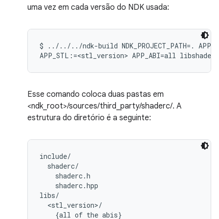
uma vez em cada versão do NDK usada:
$ ../../../ndk-build NDK_PROJECT_PATH=. APP_B
Esse comando coloca duas pastas em
<ndk_root>/sources/third_party/shaderc/. A
estrutura do diretório é a seguinte:
include/

  shaderc/

    shaderc.h

    shaderc.hpp

libs/

  <stl_version>/

    {all of the abis}
