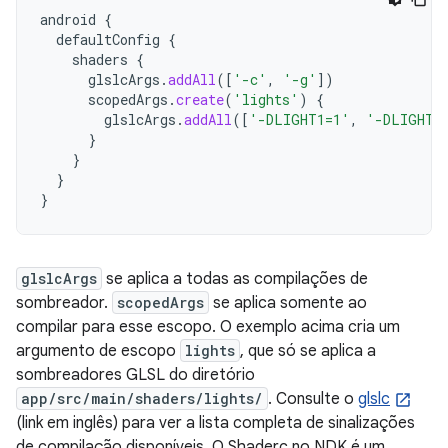
android
{
defaultConfig
{
shaders
{
glslcArgs
.
addAll
([
'-c'
,
'-g'
])
scopedArgs
.
create
(
'lights'
)
{
glslcArgs
.
addAll
([
'-DLIGHT1=1'
,
'-DLIGHT2
}
}
}
}
glslcArgs
se aplica a todas as compilações de
sombreador.
scopedArgs
se aplica somente ao
compilar para esse escopo. O exemplo acima cria um
argumento de escopo
lights
, que só se aplica a
sombreadores GLSL do diretório
app/src/main/shaders/lights/
. Consulte o
glslc
(link em inglês) para ver a lista completa de sinalizações
de compilação disponíveis. O Shaderc no NDK é um