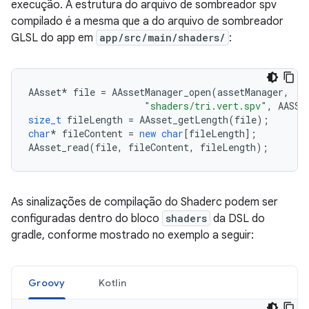
execução. A estrutura do arquivo de sombreador spv
compilado é a mesma que a do arquivo de sombreador
GLSL do app em
app/src/main/shaders/
:
AAsset
*
file
=
AAssetManager_open
(
assetManager
,
"shaders/tri.vert.spv"
,
AASSE
size_t
fileLength
=
AAsset_getLength
(
file
);
char
*
fileContent
=
new
char
[
fileLength
];
AAsset_read
(
file
,
fileContent
,
fileLength
);
As sinalizações de compilação do Shaderc podem ser
configuradas dentro do bloco
shaders
da DSL do
gradle, conforme mostrado no exemplo a seguir:
Groovy
Kotlin