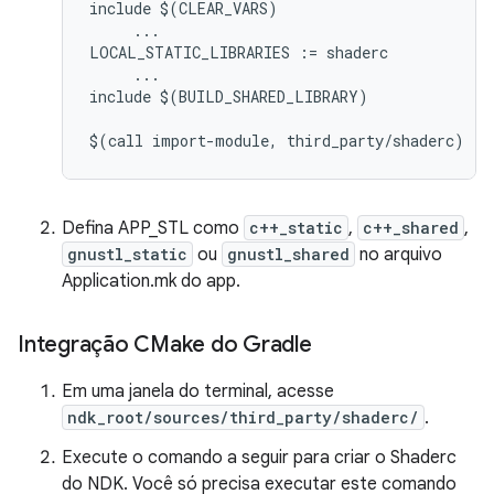
include $(CLEAR_VARS)

     ...

LOCAL_STATIC_LIBRARIES := shaderc

     ...

include $(BUILD_SHARED_LIBRARY)

Defina APP_STL como
c++_static
,
c++_shared
,
gnustl_static
ou
gnustl_shared
no arquivo
Application.mk do app.
Integração CMake do Gradle
Em uma janela do terminal, acesse
ndk_root/sources/third_party/shaderc/
.
Execute o comando a seguir para criar o Shaderc
do NDK. Você só precisa executar este comando