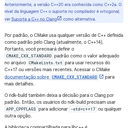
Anteriormente, a versão C++20 era conhecida como C++2a. O
nível da
linguagem
C++ o suporte no compilador é ortogonal;
ver
Suporte a C++ no Clang
como alternativa.
Por padrão, o CMake usa qualquer versão de C++ definida
como padrão pelo Clang (atualmente, o C++14).
Portanto, você precisará definir o
CMAKE_CXX_STANDARD
padrão como o valor adequado
no arquivo
CMakeLists.txt
para usar recursos do
C++17 ou versões mais recentes. Acessar o CMake
documentação sobre
CMAKE_CXX_STANDARD
para
mais detalhes.
O ndk-build também deixa a decisão para o Clang por
padrão. Então, os usuários do ndk-build precisam usar
APP_CPPFLAGS
para adicionar
-std=c++17
ou qualquer
outra opção.
A biblioteca compartilhada para libc++ é