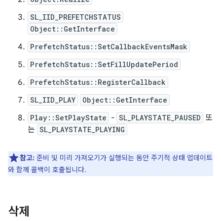
SL_IID_PREFETCHSTATUS
Object::GetInterface
PrefetchStatus::SetCallbackEventsMask
PrefetchStatus::SetFillUpdatePeriod
PrefetchStatus::RegisterCallback
SL_IID_PLAY
Object::GetInterface
Play::SetPlayState
-
SL_PLAYSTATE_PAUSED
또
는
SL_PLAYSTATE_PLAYING
참고:
준비 및 미리 가져오기가 실행되는 동안 주기적 상태 업데이트
와 함께 콜백이 호출됩니다.
삭제