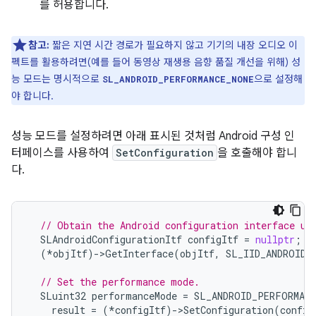
를 허용합니다.
참고:
짧은 지연 시간 경로가 필요하지 않고 기기의 내장 오디오 이
펙트를 활용하려면(예를 들어 동영상 재생용 음향 품질 개선을 위해) 성
능 모드는 명시적으로
으로 설정해
SL_ANDROID_PERFORMANCE_NONE
야 합니다.
성능 모드를 설정하려면 아래 표시된 것처럼 Android 구성 인
터페이스를 사용하여
SetConfiguration
을 호출해야 합니
다.
// Obtain the Android configuration interface us
SLAndroidConfigurationItf
configItf
=
nullptr
;
(
*
objItf
)
-
>
GetInterface
(
objItf
,
SL_IID_ANDROIDC
// Set the performance mode.
SLuint32
performanceMode
=
SL_ANDROID_PERFORMANC
result
=
(
*
configItf
)
-
>
SetConfiguration
(
config