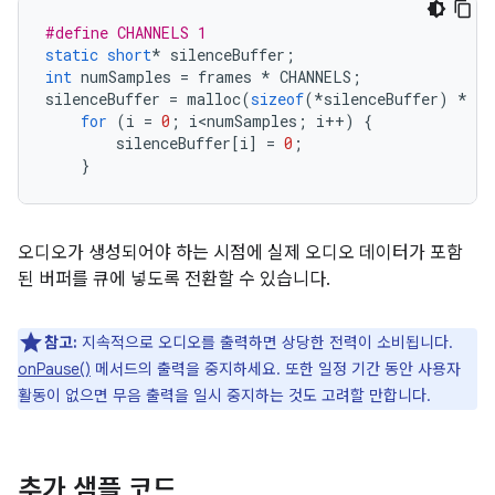
#define CHANNELS 1
static
short
*
silenceBuffer
;
int
numSamples
=
frames
*
CHANNELS
;
silenceBuffer
=
malloc
(
sizeof
(
*
silenceBuffer
)
*
nu
for
(
i
=
0
;
i<numSamples
;
i
++
)
{
silenceBuffer
[
i
]
=
0
;
}
오디오가 생성되어야 하는 시점에 실제 오디오 데이터가 포함
된 버퍼를 큐에 넣도록 전환할 수 있습니다.
참고:
지속적으로 오디오를 출력하면 상당한 전력이 소비됩니다.
onPause()
메서드의 출력을 중지하세요. 또한 일정 기간 동안 사용자
활동이 없으면 무음 출력을 일시 중지하는 것도 고려할 만합니다.
추가 샘플 코드