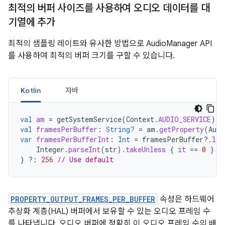
최적의 버퍼 사이즈를 사용하여 오디오 데이터를 대
기열에 추가
최적의 샘플링 레이트와 유사한 방법으로 AudioManager API
를 사용하여 최적의 버퍼 크기를 구할 수 있습니다.
Kotlin
자바
val
am
=
getSystemService
(
Context
.
AUDIO_SERVICE
)
a
val
framesPerBuffer
:
String?
=
am
.
getProperty
(
Audi
var
framesPerBufferInt
:
Int
=
framesPerBuffer
?.
let
Integer
.
parseInt
(
str
).
takeUnless
{
it
==
0
}
}
?:
256
// Use default
PROPERTY_OUTPUT_FRAMES_PER_BUFFER
속성은 하드웨어
추상화 계층(HAL) 버퍼에서 보유할 수 있는 오디오 프레임 수
를 나타냅니다. 오디오 버퍼에 정확히 이 오디오 프레임 수의 배