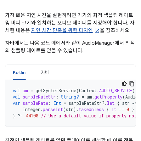
가장 짧은 지연 시간을 실현하려면 기기의 최적 샘플링 레이트
및 버퍼 크기와 일치하는 오디오 데이터를 지정해야 합니다. 자
세한 내용은
지연 시간 단축을 위한 디자인
을 참조하세요.
자바에서는 다음 코드 예에서와 같이 AudioManager에서 최적
의 샘플링 레이트를 얻을 수 있습니다.
Kotlin
자바
val
am
=
getSystemService
(
Context
.
AUDIO_SERVICE
)
a
val
sampleRateStr
:
String?
=
am
.
getProperty
(
AudioM
var
sampleRate
:
Int
=
sampleRateStr
?.
let
{
str
-
Integer
.
parseInt
(
str
).
takeUnless
{
it
==
0
}
}
?:
44100
// Use a default value if property not 
최적의 샘플링 레이트를 알면 플레이어를 생성할 때 이를 적용