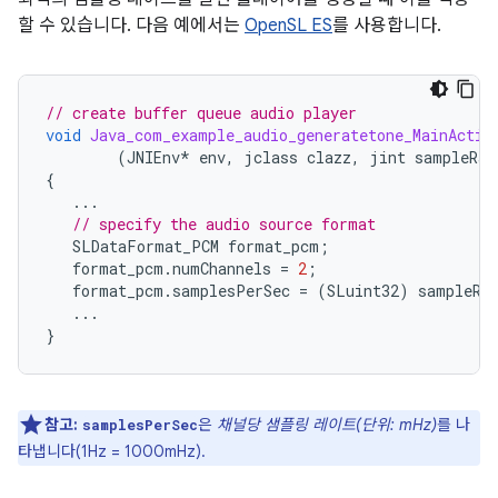
할 수 있습니다. 다음 예에서는
OpenSL ES
를 사용합니다.
// create buffer queue audio player
void
Java_com_example_audio_generatetone_MainActiv
(
JNIEnv
*
env
,
jclass
clazz
,
jint
sampleRat
{
...
// specify the audio source format
SLDataFormat_PCM
format_pcm
;
format_pcm
.
numChannels
=
2
;
format_pcm
.
samplesPerSec
=
(
SLuint32
)
sampleRa
...
}
참고:
은
채널당 샘플링 레이트(단위: mHz)
를 나
samplesPerSec
타냅니다(1Hz = 1000mHz).