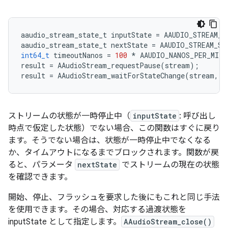
aaudio_stream_state_t
inputState
=
AAUDIO_STREAM_S
aaudio_stream_state_t
nextState
=
AAUDIO_STREAM_ST
int64_t
timeoutNanos
=
100
*
AAUDIO_NANOS_PER_MILL
result
=
AAudioStream_requestPause
(
stream
);
result
=
AAudioStream_waitForStateChange
(
stream
,
i
ストリームの状態が一時停止中（
inputState
: 呼び出し
時点で仮定した状態）でない場合、この関数はすぐに戻り
ます。そうでない場合は、状態が一時停止中でなくなる
か、タイムアウトになるまでブロックされます。関数が戻
ると、パラメータ
nextState
でストリームの現在の状態
を確認できます。
開始、停止、フラッシュを要求した後にもこれと同じ手法
を使用できます。その場合、対応する過渡状態を
inputState として指定します。
AAudioStream_close()