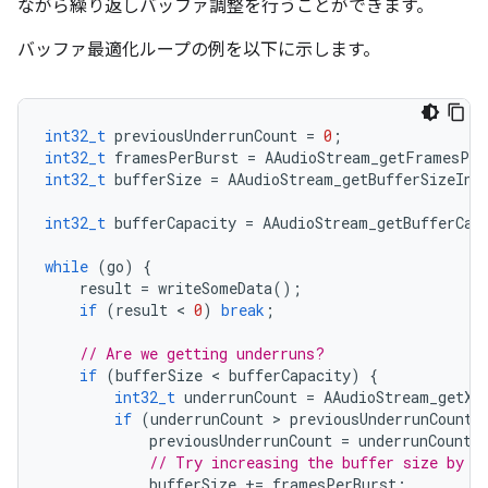
ながら繰り返しバッファ調整を行うことができます。
バッファ最適化ループの例を以下に示します。
int32_t
previousUnderrunCount
=
0
;
int32_t
framesPerBurst
=
AAudioStream_getFramesPer
int32_t
bufferSize
=
AAudioStream_getBufferSizeInF
int32_t
bufferCapacity
=
AAudioStream_getBufferCap
while
(
go
)
{
result
=
writeSomeData
();
if
(
result
 < 
0
)
break
;
// Are we getting underruns?
if
(
bufferSize
 < 
bufferCapacity
)
{
int32_t
underrunCount
=
AAudioStream_getXR
if
(
underrunCount
 > 
previousUnderrunCount
)
previousUnderrunCount
=
underrunCount
;
// Try increasing the buffer size by o
bufferSize
+=
framesPerBurst
;