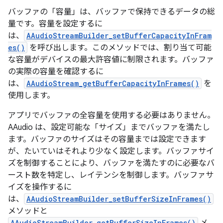
バッファの「容量」
は、バッファで保持できるデータの総
量です。容量を設定するに
は、
AAudioStreamBuilder_setBufferCapacityInFram
es()
を呼び出します。このメソッドでは、割り当て可能
な容量がデバイスの最大許容値に制限されます。バッファ
の実際の容量を確認するに
は、
AAudioStream_getBufferCapacityInFrames()
を
使用します。
アプリでバッファの全容量を使用する必要はありません。
AAudio は、設定可能な「サイズ」
までバッファを満たし
ます。バッファのサイズはその容量までは設定できます
が、たいていはそれより少なく設定します。バッファサイ
ズを制御することにより、バッファを満たすのに必要なバ
ースト数を特定し、レイテンシを制御します。バッファサ
イズを操作するに
は、
AAudioStreamBuilder_setBufferSizeInFrames()
メソッドと
AAudioStreamBuilder_getBufferSizeInFrames()