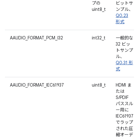
プの
ビットサ
uint8_t
ンプル、
Q0.23
形式
AAUDIO_FORMAT_PCM_I32
int32_t
一般的な
32 ビッ
トサンプ
ル、
Q0.31 形
式
AAUDIO_FORMAT_IEC61937
uint8_t
HDMI ま
たは
S/PDIF
パススル
ー用に
IEC61937
でラップ
された圧
縮オーデ