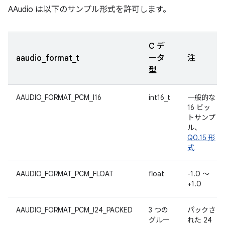
AAudio は以下のサンプル形式を許可します。
C デ
aaudio_format_t
ータ
注
型
AAUDIO_FORMAT_PCM_I16
int16_t
一般的な
16 ビッ
トサンプ
ル、
Q0.15 形
式
AAUDIO_FORMAT_PCM_FLOAT
float
-1.0 ～
+1.0
AAUDIO_FORMAT_PCM_I24_PACKED
3 つの
パックさ
グルー
れた 24