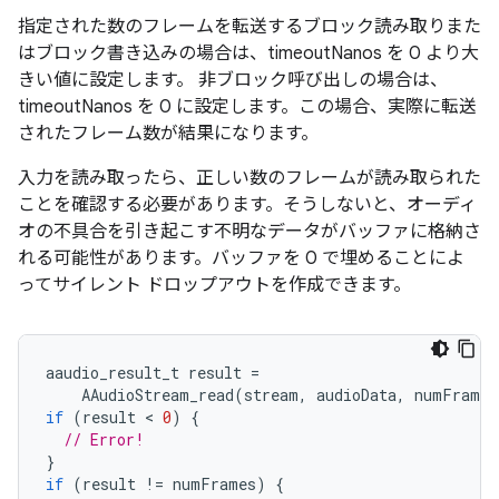
指定された数のフレームを転送するブロック読み取りまた
はブロック書き込みの場合は、timeoutNanos を 0 より大
きい値に設定します。 非ブロック呼び出しの場合は、
timeoutNanos を 0 に設定します。この場合、実際に転送
されたフレーム数が結果になります。
入力を読み取ったら、正しい数のフレームが読み取られた
ことを確認する必要があります。そうしないと、オーディ
オの不具合を引き起こす不明なデータがバッファに格納さ
れる可能性があります。バッファを 0 で埋めることによ
ってサイレント ドロップアウトを作成できます。
aaudio_result_t
result
=
AAudioStream_read
(
stream
,
audioData
,
numFrames
if
(
result
 < 
0
)
{
// Error!
}
if
(
result
!=
numFrames
)
{