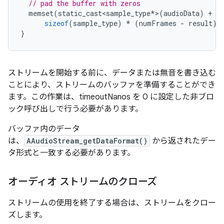
// pad the buffer with zeros
memset
(
static_cast<sample_type
*
>
(
audioData
)
+
r
sizeof
(
sample_type
)
*
(
numFrames
-
result
)
}
ストリームを開始する前に、データまたは無音を書き込む
ことにより、ストリームのバッファを準備することができ
ます。この作業は、timeoutNanos を 0 に設定した非ブロ
ック呼び出しで行う必要があります。
バッファ内のデータ
は、
AAudioStream_getDataFormat()
から返されたデー
タ形式と一致する必要があります。
オーディオ ストリームのクローズ
ストリームの使用を終了する場合は、ストリームをクロー
ズします。