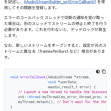
を記述し、
AAudioStreamBuilder_setErrorCallback()
を使
用してその関数を登録します。
エラーのコールバック スレッドで切断の通知を受け取っ
た場合は、別のスレッドでストリームの停止と終了を行う
必要があります。これを行わないと、デッドロックが発生
します。
なお、新しいストリームをオープンすると、設定が元のス
トリームと異なる（framesPerBurst など）場合がありま
す。
void
errorCallback
(
AAudioStream
*
stream
,
void
*
userData
,
aaudio_result_t
error
)
{
// Launch a new thread to handle the disconnec
std
::
thread
myThread
(
my_error_thread_proc
,
str
myThread
.
detach
();
// Don't wait for the threa
}