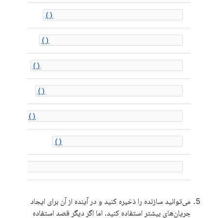
AAudioStreamBuilder_setDeviceId()
AAudioStreamBuilder_setDirection()
AAudioStreamBuilder_setSharingMode()
AAudioStreamBuilder_setSampleRate()
AAudioStreamBuilder_setChannelCount()
AAudioStreamBuilder_setFormat()
AAudioStreamBuilder_setBufferCapacityInFrames()
می‌توانید سازنده را ذخیره کنید و در آینده از آن برای ایجاد
جریان‌های بیشتر استفاده کنید. اما اگر دیگر قصد استفاده