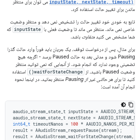
inputState, nextState, timeout)
می توان برای منتظر
ماندن برای تغییر حالت استفاده کرد.
تابع به خودی خود تغییر حالت را تشخیص نمی دهد و منتظر وضعیت
خاصی نمی ماند. منتظر می ماند تا وضعیت فعلی با
inputState
که
شما مشخص می کنید
متفاوت
باشد.
برای مثال، پس از درخواست توقف، یک جریان باید فوراً وارد حالت گذرا
Pausing شود و مدتی بعد به حالت Paused برسد - اگرچه هیچ
تضمینی وجود ندارد که انجام شود. از آنجایی که نمی توانید منتظر
وضعیت Paused باشید، از
waitForStateChange()
استفاده
کنید تا برای
هر حالتی غیر از Pausing
منتظر بمانید. در اینجا نحوه
انجام آن آمده است:
aaudio_stream_state_t
inputState
=
AAUDIO_STREAM_S
aaudio_stream_state_t
nextState
=
AAUDIO_STREAM_ST
int64_t
timeoutNanos
=
100
*
AAUDIO_NANOS_PER_MILL
result
=
AAudioStream_requestPause
(
stream
);
result
=
AAudioStream_waitForStateChange
(
stream
,
i