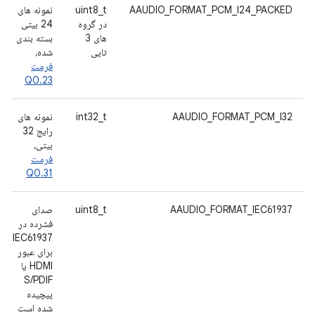
AAUDIO_FORMAT_PCM_I24_PACKED
uint8_t
نمونه های
در گروه
24 بیتی
های 3
بسته بندی
تایی
شده،
فرمت
Q0.23
AAUDIO_FORMAT_PCM_I32
int32_t
نمونه های
رایج 32
بیتی،
فرمت
Q0.31
AAUDIO_FORMAT_IEC61937
uint8_t
صدای
فشرده در
IEC61937
برای عبور
HDMI یا
S/PDIF
پیچیده
شده است