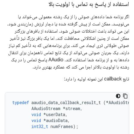
استفاده از پاسخ به تماس با اولویت بالا
اگر برنامه شما داده‌های صوتی را از یک رشته معمولی می‌خواند یا
می‌نویسد، ممکن است از پیش گرفته شده یا دچار لرزش زمان‌بندی شود.
این می تواند باعث اختلالات صوتی شود. استفاده از بافرهای بزرگتر
ممکن است از چنین اشکالاتی محافظت کند، اما یک بافر بزرگ نیز تأخیر
صوتی طولانی تری ایجاد می کند. برای برنامه‌هایی که به تأخیر کم نیاز
دارند، یک جریان صوتی می‌تواند از یک تابع تماس ناهمزمان برای انتقال
داده‌ها به و از برنامه شما استفاده کند. AAudio پاسخ تماس را در یک
رشته با اولویت بالاتر اجرا می کند که عملکرد بهتری دارد.
تابع callback این نمونه اولیه را دارد:
typedef
aaudio_data_callback_result_t
(
*
AAudioStre
AAudioStream
*
stream
,
void
*
userData
,
void
*
audioData
,
int32_t
numFrames
);