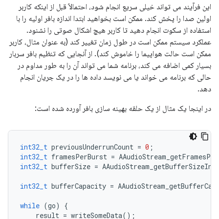
این فرآیند می تواند خیلی سریع انجام شود، احتمالاً قبل از اینکه کاربر
اولین صدا را پخش کند. ممکن است بخواهید ابتدا اندازه بافر اولیه را با
استفاده از سکوت انجام دهید تا کاربر هیچ اشکال صوتی را نشنود.
عملکرد سیستم ممکن است در طول زمان تغییر کند (به عنوان مثال، کاربر
ممکن است حالت هواپیما را خاموش کند). از آنجایی که تنظیم بافر سربار
بسیار کمی اضافه می کند، برنامه شما می تواند آن را به طور مداوم در
حالی که برنامه می خواند یا می نویسد داده ها را در یک جریان انجام
دهد.
در اینجا یک مثال از یک حلقه بهینه سازی بافر آورده شده است:
int32_t
previousUnderrunCount
=
0
;
int32_t
framesPerBurst
=
AAudioStream_getFramesPer
int32_t
bufferSize
=
AAudioStream_getBufferSizeInF
int32_t
bufferCapacity
=
AAudioStream_getBufferCap
while
(
go
)
{
result
=
writeSomeData
();