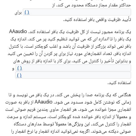
حداکثر مقدار مجاز دستگاه محدود می کند. از
AAudioStream_getBufferCapacityInFrames()
برای
تأیید ظرفیت واقعی بافر استفاده کنید.
یک برنامه مجبور نیست از کل ظرفیت یک بافر استفاده کند. AAaudio
یک بافر را تا
اندازه ای
که می توانید تنظیم کنید پر می کند. اندازه یک
بافر نمی تواند بزرگتر از ظرفیت آن باشد و اغلب کوچکتر است. با کنترل
اندازه بافر، تعداد انفجارهای مورد نیاز برای پر کردن آن را تعیین می کنید
و بنابراین تأخیر را کنترل می کنید. برای کار با اندازه بافر از روش های
AAudioStreamBuilder_setBufferSizeInFrames()
و
AAudioStreamBuilder_getBufferSizeInFrames()
استفاده کنید.
هنگامی که یک برنامه صدا را پخش می کند، در یک بافر می نویسد و تا
زمانی که نوشتن کامل شود مسدود می شود. AAaudio از بافر به صورت
انفجاری مجزا خوانده می شود. هر انفجار حاوی چندین فریم صوتی است
و معمولاً از اندازه بافر خوانده شده کوچکتر است. سیستم اندازه و سرعت
انفجار را کنترل می‌کند، این ویژگی‌ها معمولاً توسط مدارهای دستگاه
صوتی دیکته می‌شوند. اگرچه نمی‌توانید اندازه انفجار یا نرخ انفجار را