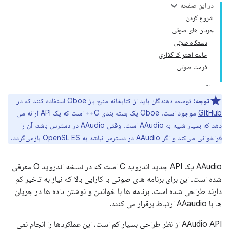
در این صفحه
شروع کردن
جریان های صوتی
دستگاه صوتی
حالت اشتراک گذاری
فرمت صوتی
توجه:
توسعه دهندگان باید از کتابخانه منبع باز Oboe استفاده کنند که در
GitHub
موجود است. Oboe یک بسته بندی C++ است که یک API ارائه می
دهد که بسیار شبیه به AAudio است. وقتی AAudio در دسترس باشد، آن را
فراخوانی می‌کند و اگر AAudio در دسترس نباشد به
OpenSL ES
بازمی‌گردد.
AAudio یک API جدید اندروید C است که در نسخه اندروید O معرفی
شده است. این برای برنامه های صوتی با کارایی بالا که نیاز به تاخیر کم
دارند طراحی شده است. برنامه ها با خواندن و نوشتن داده ها در جریان
ها با AAaudio ارتباط برقرار می کنند.
AAudio API از نظر طراحی بسیار کم است، این عملکردها را انجام نمی