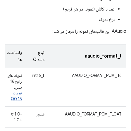
تعداد کانال (نمونه در هر فریم)
نرخ نمونه
AAudio این قالب‌های نمونه را مجاز می‌کند:
نوع
یادداشت
aaudio_format_t
داده C
ها
AAUDIO_FORMAT_PCM_I16
int16_t
نمونه های
رایج 16
بیتی،
فرمت
Q0.15
AAUDIO_FORMAT_PCM_FLOAT
شناور
-1.0 تا
+1.0