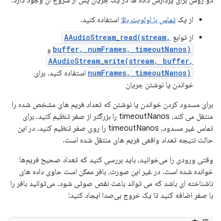
دو روش برای پردازش داده ها در یک جریان پس از شروع آن وجود دارد:
از یک
تماس با اولویت بالا
استفاده کنید.
از توابع
AAudioStream_read(stream,
buffer, numFrames, timeoutNanos)
و
AAudioStream_write(stream, buffer,
numFrames, timeoutNanos)
استفاده کنید. برای
خواندن یا نوشتن جریان
برای مسدود کردن خواندن یا نوشتن که تعداد فریم های مشخص شده را
منتقل می کند، timeoutNanos را بزرگتر از صفر تنظیم کنید. برای
تماس غیر مسدود، timeoutNanos را روی صفر تنظیم کنید. در این
حالت نتیجه تعداد واقعی فریم های منتقل شده است.
وقتی ورودی را می‌خوانید، باید بررسی کنید که تعداد صحیح فریم‌ها
خوانده شده است. در غیر این صورت، بافر ممکن است حاوی داده های
ناشناخته ای باشد که می تواند باعث نقص صوتی شود. می‌توانید بافر را
با صفر اضافه کنید تا یک خروج بی‌صدا ایجاد کنید: