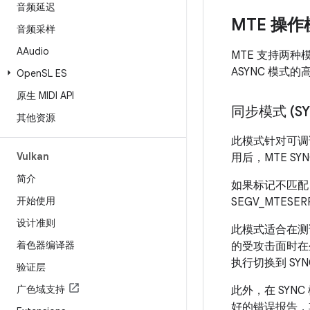
音频延迟
MTE 操
音频采样
AAudio
MTE 支持两种
ASYNC 模
Open
SL ES
原生 MIDI API
同步模式 (SY
其他资源
此模式针对可调
Vulkan
用后，MTE S
简介
如果标记不匹配，
开始使用
SEGV_MTE
设计准则
此模式适合在
着色器编译器
的受攻击面时在生
执行切换到 SYN
验证层
广色域支持
此外，在 SYN
好的错误报告，