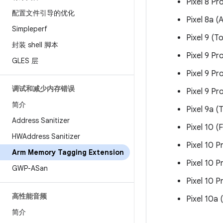
Pixel 8 Pr
配置文件引导的优化
Pixel 8a (A
Simpleperf
Pixel 9 (T
封装 shell 脚本
Pixel 9 Pr
GLES 层
Pixel 9 P
调试和减少内存错误
Pixel 9 Pr
简介
Pixel 9a (
Address Sanitizer
Pixel 10 (F
HWAddress Sanitizer
Pixel 10 P
Arm Memory Tagging Extension
Pixel 10 P
GWP-ASan
Pixel 10 P
高性能音频
Pixel 10a (
简介