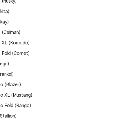
o (husky)
kita)
okay)
o (Caiman)
ro XL (Komodo)
o Fold (Comet)
Tegu)
rankel)
ro (Blazer)
ro XL (Mustang)
ro Fold (Rango)
Stallion)