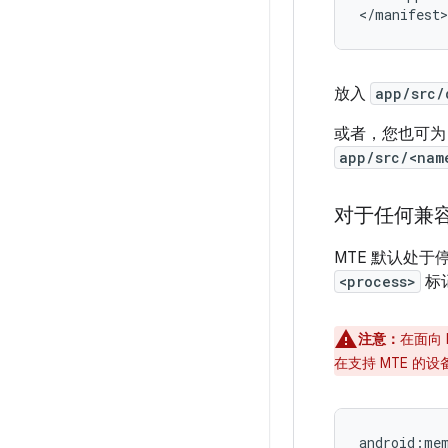
放入
app/src/
或者，您也可为自定义
app/src/<nam
对于任何兼容
MTE 默认处
<process>
标
注意：
在面向 
在支持 MTE 的