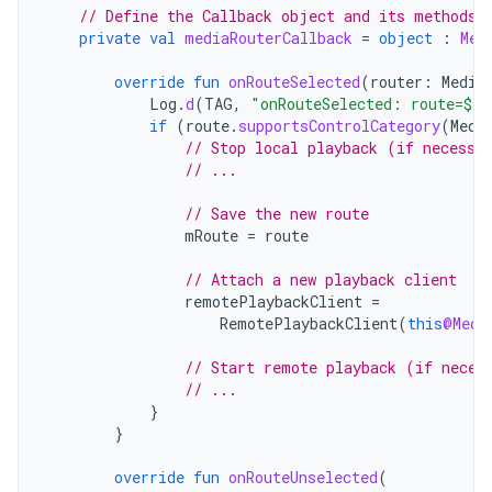
// Define the Callback object and its methods,
private
val
mediaRouterCallback
=
object
:
Med
override
fun
onRouteSelected
(
router
:
Media
Log
.
d
(
TAG
,
"onRouteSelected: route=
$
ro
if
(
route
.
supportsControlCategory
(
Medi
// Stop local playback (if necessa
// ...
// Save the new route
mRoute
=
route
// Attach a new playback client
remotePlaybackClient
=
RemotePlaybackClient
(
this
@Medi
// Start remote playback (if neces
// ...
}
}
override
fun
onRouteUnselected
(