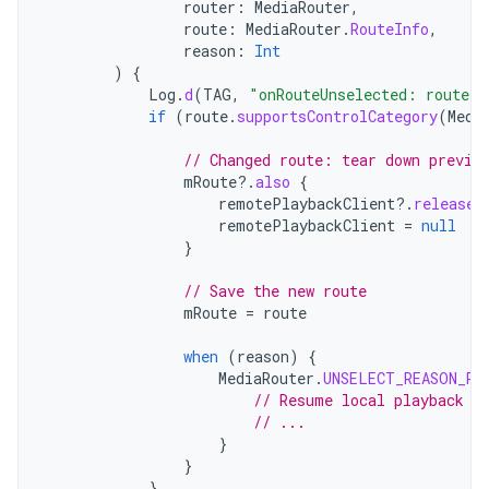
router
:
MediaRouter
,
route
:
MediaRouter
.
RouteInfo
,
reason
:
Int
)
{
Log
.
d
(
TAG
,
"onRouteUnselected: route=
$
if
(
route
.
supportsControlCategory
(
Medi
// Changed route: tear down previo
mRoute
?.
also
{
remotePlaybackClient
?.
release
(
remotePlaybackClient
=
null
}
// Save the new route
mRoute
=
route
when
(
reason
)
{
MediaRouter
.
UNSELECT_REASON_RO
// Resume local playback (
// ...
}
}
}