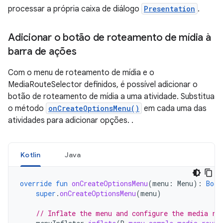
processar a própria caixa de diálogo
Presentation
.
Adicionar o botão de roteamento de mídia à
barra de ações
Com o menu de roteamento de mídia e o
MediaRouteSelector definidos, é possível adicionar o
botão de roteamento de mídia a uma atividade. Substitua
o método
onCreateOptionsMenu()
em cada uma das
atividades para adicionar opções. .
Kotlin
Java
override
fun
onCreateOptionsMenu
(
menu
:
Menu
):
Bool
super
.
onCreateOptionsMenu
(
menu
)
// Inflate the menu and configure the media ro