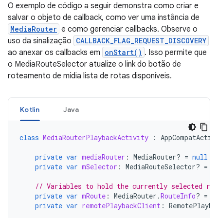
O exemplo de código a seguir demonstra como criar e
salvar o objeto de callback, como ver uma instância de
MediaRouter
e como gerenciar callbacks. Observe o
uso da sinalização
CALLBACK_FLAG_REQUEST_DISCOVERY
ao anexar os callbacks em
onStart()
. Isso permite que
o MediaRouteSelector atualize o link do botão de
roteamento de mídia lista de rotas disponíveis.
Kotlin
Java
class
MediaRouterPlaybackActivity
:
AppCompatActiv
private
var
mediaRouter
:
MediaRouter? 
=
null
private
var
mSelector
:
MediaRouteSelector? 
=
n
// Variables to hold the currently selected rou
private
var
mRoute
:
MediaRouter
.
RouteInfo
?
=
n
private
var
remotePlaybackClient
:
RemotePlayba