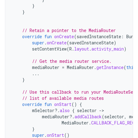
}
}
// Retain a pointer to the MediaRouter
override
fun
onCreate
(
savedInstanceState
:
Bund
super
.
onCreate
(
savedInstanceState
)
setContentView
(
R
.
layout
.
activity_main
)
// Get the media router service.
mediaRouter
=
MediaRouter
.
getInstance
(
this
...
}
// Use this callback to run your MediaRouteSele
// list of available media routes
override
fun
onStart
()
{
mSelector
?.
also
{
selector
-
mediaRouter
?.
addCallback
(
selector
,
med
MediaRouter
.
CALLBACK_FLAG_REQU
}
super
.
onStart
()