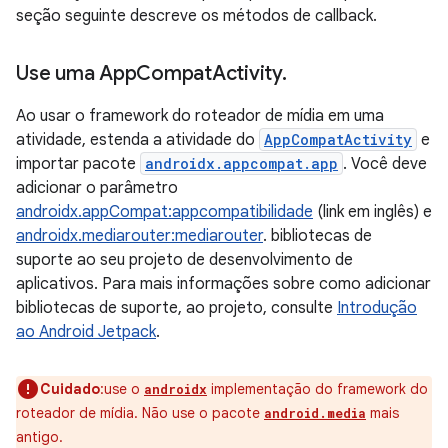
seção seguinte descreve os métodos de callback.
Use uma App
Compat
Activity
.
Ao usar o framework do roteador de mídia em uma
atividade, estenda a atividade do
AppCompatActivity
e
importar pacote
androidx.appcompat.app
. Você deve
adicionar o parâmetro
androidx.appCompat:appcompatibilidade
(link em inglês) e
androidx.mediarouter:mediarouter
. bibliotecas de
suporte ao seu projeto de desenvolvimento de
aplicativos. Para mais informações sobre como adicionar
bibliotecas de suporte, ao projeto, consulte
Introdução
ao Android Jetpack
.
Cuidado
:use o
implementação do framework do
androidx
roteador de mídia. Não use o pacote
mais
android.media
antigo.