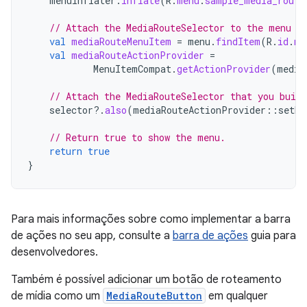
menuInflater
.
inflate
(
R
.
menu
.
sample_media_route
// Attach the MediaRouteSelector to the menu i
val
mediaRouteMenuItem
=
menu
.
findItem
(
R
.
id
.
me
val
mediaRouteActionProvider
=
MenuItemCompat
.
getActionProvider
(
media
// Attach the MediaRouteSelector that you buil
selector
?.
also
(
mediaRouteActionProvider
::
setRo
// Return true to show the menu.
return
true
}
Para mais informações sobre como implementar a barra
de ações no seu app, consulte a
barra de ações
guia para
desenvolvedores.
Também é possível adicionar um botão de roteamento
de mídia como um
MediaRouteButton
em qualquer