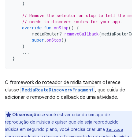
}
// Remove the selector on stop to tell the med
// needs to discover routes for your app.
override
fun
onStop
()
{
mediaRouter
?.
removeCallback
(
mediaRouterCal
super
.
onStop
()
}
...
}
O framework do roteador de mídia também oferece
classe
MediaRouteDiscoveryFragment
, que cuida de
adicionar e removendo o callback de uma atividade.
Observação
:se você estiver criando um app de
reprodução de música e quiser que ele seja reproduzido
música em segundo plano, você precisa criar uma
Service
para reprodução e chamar o framework do roteador de mídia