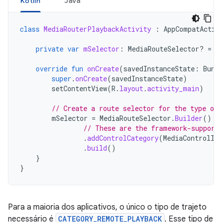
Kotlin
Java
class
MediaRouterPlaybackActivity
:
AppCompatActiv
private
var
mSelector
:
MediaRouteSelector? 
=
n
override
fun
onCreate
(
savedInstanceState
:
Bund
super
.
onCreate
(
savedInstanceState
)
setContentView
(
R
.
layout
.
activity_main
)
// Create a route selector for the type of 
mSelector
=
MediaRouteSelector
.
Builder
()
// These are the framework-support
.
addControlCategory
(
MediaControlIn
.
build
()
}
}
Para a maioria dos aplicativos, o único o tipo de trajeto
necessário é
CATEGORY_REMOTE_PLAYBACK
. Esse tipo de