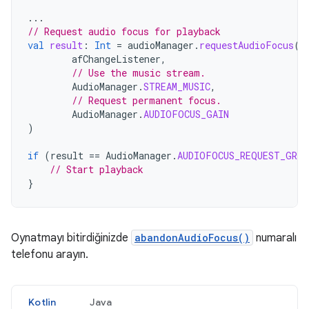
...
// Request audio focus for playback
val
result
:
Int
=
audioManager
.
requestAudioFocus
(
afChangeListener
,
// Use the music stream.
AudioManager
.
STREAM_MUSIC
,
// Request permanent focus.
AudioManager
.
AUDIOFOCUS_GAIN
)
if
(
result
==
AudioManager
.
AUDIOFOCUS_REQUEST_GRAN
// Start playback
}
Oynatmayı bitirdiğinizde
abandonAudioFocus()
numaralı
telefonu arayın.
Kotlin
Java