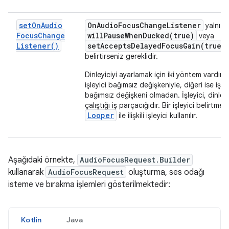
set
On
Audio
On
Audio
Focus
Change
Listener
yalnızc
Focus
Change
willPauseWhenDucked(
true)
veya
Listener(
)
setAcceptsDelayedFocusGain(
true)
belirtirseniz gereklidir.
Dinleyiciyi ayarlamak için iki yöntem vardır: b
işleyici bağımsız değişkeniyle, diğeri ise işley
bağımsız değişkeni olmadan. İşleyici, dinleyi
çalıştığı iş parçacığıdır. Bir işleyici belirtm
Looper
ile ilişkili işleyici kullanılır.
Aşağıdaki örnekte,
AudioFocusRequest.Builder
kullanarak
AudioFocusRequest
oluşturma, ses odağı
isteme ve bırakma işlemleri gösterilmektedir:
Kotlin
Java