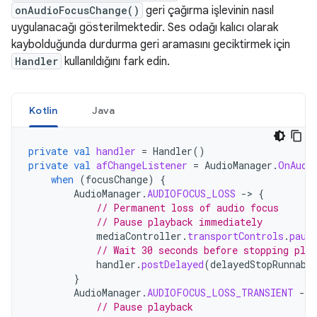
onAudioFocusChange()
geri çağırma işlevinin nasıl
uygulanacağı gösterilmektedir. Ses odağı kalıcı olarak
kaybolduğunda durdurma geri aramasını geciktirmek için
Handler
kullanıldığını fark edin.
Kotlin
Java
private
val
handler
=
Handler
()
private
val
afChangeListener
=
AudioManager
.
OnAudi
when
(
focusChange
)
{
AudioManager
.
AUDIOFOCUS_LOSS
-
>
{
// Permanent loss of audio focus
// Pause playback immediately
mediaController
.
transportControls
.
paus
// Wait 30 seconds before stopping play
handler
.
postDelayed
(
delayedStopRunnabl
}
AudioManager
.
AUDIOFOCUS_LOSS_TRANSIENT
-
>
// Pause playback