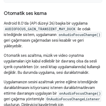
Otomatik ses kısma
Android 8.0'da (API düzeyi 26) başka bir uygulama
AUDIOFOCUS_GAIN_TRANSIENT_MAY_DUCK
ile odak
istediğinde sistem, uygulamanın
onAudioFocusChange()
geri çağırmasını çağırmadan sesi kısabilir ve geri
yükleyebilir.
Otomatik ses azaltma, müzik ve video oynatma
uygulamaları için kabul edilebilir bir davranış olsa da sesli
içerik oynatılırken (ör. sesli kitap uygulamalarında) kullanışlı
değildir. Bu durumda uygulama, sesi duraklatmalıdır.
Uygulamanızın sesini azaltmak yerine eğilme istendiğinde
duraklatılmasını istiyorsanız istenen duraklatma/devam
ettirme davranışını uygulayan bir
onAudioFocusChange()
geri çağırma yöntemiyle
OnAudioFocusChangeListener
oluşturun. Dinleyiciyi kaydetmek için