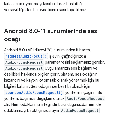
kullanıcının oynatmayı kasıtlı olarak başlattığı
varsayıldığından bu oynatıcının sesi kapatılmaz.
Android 8
.
0-11 sürümlerinde ses
odağı
Android 8.0 (API düzeyi 26) sürümünden itibaren,
requestAudioFocus()
işlevini çağırdığınızda
AudioFocusRequest
parametresini sağlamanız gerekir.
AudioFocusRequest
Uygulamanızın ses bağlamı ve
özellikleri hakkında bilgiler içerir. Sistem, ses odağının
kazancını ve kaybını otomatik olarak yönetmek için bu
bilgileri kullanır. Ses odağını serbest bırakmak için
abandonAudioFocusRequest()
yöntemini çağırın. Bu
yöntem, bağımsız değişken olarak
AudioFocusRequest
alır. Hem odaklanma isteğinde bulunduğunuzda hem de
odaklanmayı bıraktığınızda aynı
AudioFocusRequest