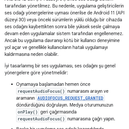
tarafından yönetilmez. Bu nedenle, uygulama geliştiricilerin
ses odağı yönergelerine uyması önerilse de Android 11 (API
düzeyi 30) veya önceki sürümlerin yüklü olduğu bir cihazda
ses odağını kaybettikten sonra bile yüksek sesle çalmaya
devam eden uygulamalar sistem tarafından engellenemez.
Ancak bu uygulama davranışı kötü bir kullanıcı deneyimine
yol açar ve genellikle kullanıcıların hatalı uygulamayı
kaldırmasına neden olabilir.
İyi tasarlanmış bir ses uygulaması, ses odağını şu genel
yönergelere göre yönetmelidir:
Oynamaya başlamadan hemen önce
requestAudioFocus()
numarasını arayın ve
aramanın
AUDIOFOCUS_REQUEST_GRANTED
döndürdüğünü doğrulayın. Medya oturumunuzun
onPlay()
geri çağırmasında
requestAudioFocus()
numarasına çağrı yapın.