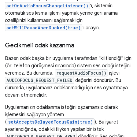
setOnAudioFocusChangeListener()
'ı, sistemin
otomatik ses kısma işlemi yapmak yerine geri arama
özelliğinizi kullanmasını sağlamak için
setWillPauseWhenDucked(true)
'ı arayın.
Gecikmeli odak kazanma
Bazen odak başka bir uygulama tarafından "kilitlendiği" için
(ör. telefon görüşmesi sırasında) sistem ses odağı isteğini
veremez. Bu durumda,
requestAudioFocus()
işlevi
AUDIOFOCUS_REQUEST_FAILED
değerini döndürür. Bu
durumda, uygulamanız odaklanmadığı için ses oynatmaya
devam etmemelidir.
Uygulamanızın odaklanma isteğini eşzamansız olarak
işlemesini sağlayan yöntem
(
setAcceptsDelayedFocusGain(true)
). Bu işaret
ayarlandığında, odak kilitliyken yapılan bir istek
AUDIOFOCUS_REQUEST_DELAYED
döndürür. Ses odağını