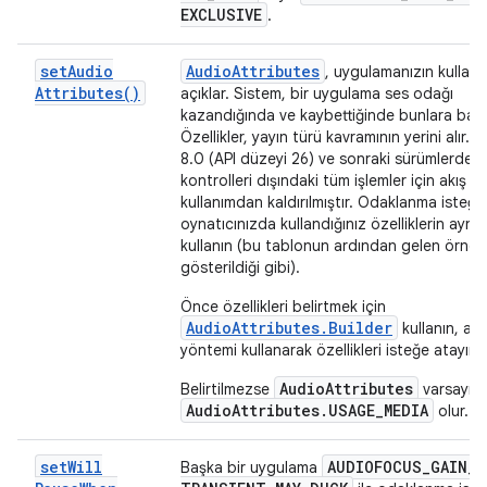
EXCLUSIVE
.
set
Audio
Audio
Attributes
, uygulamanızın kullanı
Attributes(
)
açıklar. Sistem, bir uygulama ses odağı
kazandığında ve kaybettiğinde bunlara baka
Özellikler, yayın türü kavramının yerini alır. 
8.0 (API düzeyi 26) ve sonraki sürümlerde, 
kontrolleri dışındaki tüm işlemler için akış tür
kullanımdan kaldırılmıştır. Odaklanma isteği
oynatıcınızda kullandığınız özelliklerin aynısı
kullanın (bu tablonun ardından gelen örnek
gösterildiği gibi).
Önce özellikleri belirtmek için
AudioAttributes.Builder
kullanın, ar
yöntemi kullanarak özellikleri isteğe atayın.
AudioAttributes
Belirtilmezse
varsayıla
AudioAttributes.USAGE_MEDIA
olur.
set
Will
AUDIOFOCUS
_
GAIN
_
Başka bir uygulama