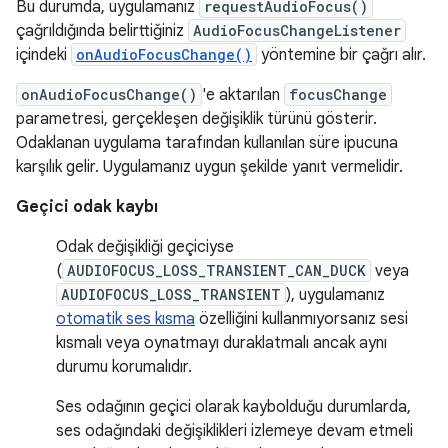
Bu durumda, uygulamanız
requestAudioFocus()
çağrıldığında belirttiğiniz
AudioFocusChangeListener
içindeki
onAudioFocusChange()
yöntemine bir çağrı alır.
onAudioFocusChange()
'e aktarılan
focusChange
parametresi, gerçekleşen değişiklik türünü gösterir.
Odaklanan uygulama tarafından kullanılan süre ipucuna
karşılık gelir. Uygulamanız uygun şekilde yanıt vermelidir.
Geçici odak kaybı
Odak değişikliği geçiciyse
(
AUDIOFOCUS_LOSS_TRANSIENT_CAN_DUCK
veya
AUDIOFOCUS_LOSS_TRANSIENT
), uygulamanız
otomatik ses kısma
özelliğini kullanmıyorsanız sesi
kısmalı veya oynatmayı duraklatmalı ancak aynı
durumu korumalıdır.
Ses odağının geçici olarak kaybolduğu durumlarda,
ses odağındaki değişiklikleri izlemeye devam etmeli