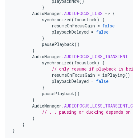
playbackNow
()
}
AudioManager
.
AUDIOFOCUS_LOSS
-
>
{
synchronized
(
focusLock
)
{
resumeOnFocusGain
=
false
playbackDelayed
=
false
}
pausePlayback
()
}
AudioManager
.
AUDIOFOCUS_LOSS_TRANSIENT
-
>
synchronized
(
focusLock
)
{
// only resume if playback is bein
resumeOnFocusGain
=
isPlaying
()
playbackDelayed
=
false
}
pausePlayback
()
}
AudioManager
.
AUDIOFOCUS_LOSS_TRANSIENT_CAN
// ... pausing or ducking depends on yo
}
}
}