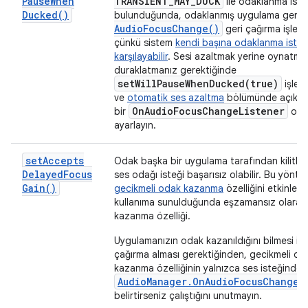
Pause
When
TRANSIENT
_
MAY
_
DUCK
ile odaklanma iste
Ducked(
)
bulunduğunda, odaklanmış uygulama genell
Audio
Focus
Change(
)
geri çağırma işlem
çünkü sistem
kendi başına odaklanma isteğ
karşılayabilir
. Sesi azaltmak yerine oynatma
duraklatmanız gerektiğinde
setWillPauseWhenDucked(
true)
işlevi
ve
otomatik ses azaltma
bölümünde açıklan
On
Audio
Focus
Change
Listener
bir
olu
ayarlayın.
set
Accepts
Odak başka bir uygulama tarafından kilitle
Delayed
Focus
ses odağı isteği başarısız olabilir. Bu yönte
Gain(
)
gecikmeli odak kazanma
özelliğini etkinleşt
kullanıma sunulduğunda eşzamansız olarak
kazanma özelliği.
Uygulamanızın odak kazanıldığını bilmesi içi
çağırma alması gerektiğinden, gecikmeli od
kazanma özelliğinin yalnızca ses isteğinde b
AudioManager.OnAudioFocusChangeL
belirtirseniz çalıştığını unutmayın.