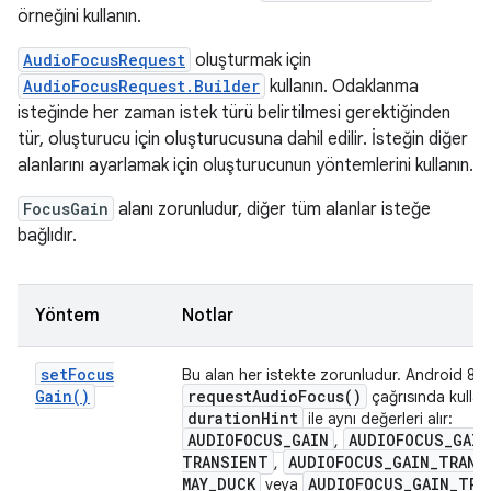
örneğini kullanın.
AudioFocusRequest
oluşturmak için
AudioFocusRequest.Builder
kullanın. Odaklanma
isteğinde her zaman istek türü belirtilmesi gerektiğinden
tür, oluşturucu için oluşturucusuna dahil edilir. İsteğin diğer
alanlarını ayarlamak için oluşturucunun yöntemlerini kullanın.
FocusGain
alanı zorunludur, diğer tüm alanlar isteğe
bağlıdır.
Yöntem
Notlar
set
Focus
Bu alan her istekte zorunludur. Android 8.
Gain(
)
request
Audio
Focus(
)
çağrısında kullan
duration
Hint
ile aynı değerleri alır:
AUDIOFOCUS
_
GAIN
AUDIOFOCUS
_
GAIN
,
TRANSIENT
AUDIOFOCUS
_
GAIN
_
TRANS
,
MAY
_
DUCK
AUDIOFOCUS
_
GAIN
_
TRA
veya