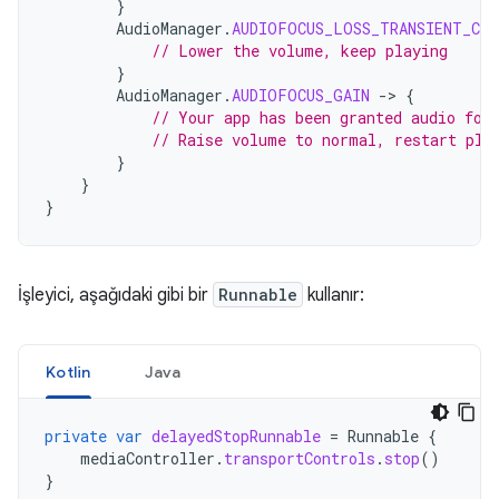
}
AudioManager
.
AUDIOFOCUS_LOSS_TRANSIENT_CAN
// Lower the volume, keep playing
}
AudioManager
.
AUDIOFOCUS_GAIN
-
>
{
// Your app has been granted audio foc
// Raise volume to normal, restart pla
}
}
}
İşleyici, aşağıdaki gibi bir
Runnable
kullanır:
Kotlin
Java
private
var
delayedStopRunnable
=
Runnable
{
mediaController
.
transportControls
.
stop
()
}