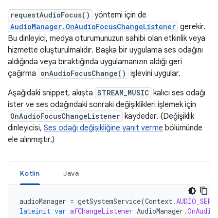
requestAudioFocus()
yöntemi için de
AudioManager.OnAudioFocusChangeListener
gerekir.
Bu dinleyici, medya oturumunuzun sahibi olan etkinlik veya
hizmette oluşturulmalıdır. Başka bir uygulama ses odağını
aldığında veya bıraktığında uygulamanızın aldığı geri
çağırma
onAudioFocusChange()
işlevini uygular.
Aşağıdaki snippet, akışta
STREAM_MUSIC
kalıcı ses odağı
ister ve ses odağındaki sonraki değişiklikleri işlemek için
OnAudioFocusChangeListener
kaydeder. (Değişiklik
dinleyicisi,
Ses odağı değişikliğine yanıt verme
bölümünde
ele alınmıştır.)
Kotlin
Java
audioManager
=
getSystemService
(
Context
.
AUDIO_SERV
lateinit
var
afChangeListener
AudioManager
.
OnAudio