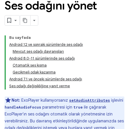
Ses odağını yönet
Bu sayfada
Android 12 ve sonraki sürümlerde ses odağı
Mevcut ses odağı davranışları
Android 8.0-11 sürümlerinde ses odağı
Otomatik ses kısma
Gecikmeli odak kazanma
Android 7.1 ve önceki sürümlerde ses odağı
Ses odağı değişikliğine yanıt verme
Not:
ExoPlayer kullanıyorsanız
işlevini
setAudioAttributes
parametresi için
ile çağırarak
handleAudioFocus
true
ExoPlayer'ın ses odağını otomatik olarak yönetmesine izin
verebilirsiniz. Bu davranış etkinleştirildiğinde uygulamanızda ses
odağı değişikliklerini istemek veya bunlara yanıt vermek için