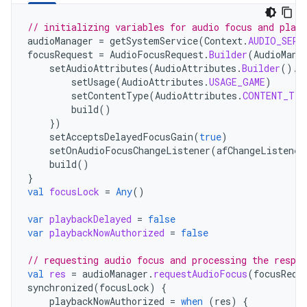
// initializing variables for audio focus and play
audioManager
=
getSystemService
(
Context
.
AUDIO_SERV
focusRequest
=
AudioFocusRequest
.
Builder
(
AudioMana
setAudioAttributes
(
AudioAttributes
.
Builder
().
r
setUsage
(
AudioAttributes
.
USAGE_GAME
)
setContentType
(
AudioAttributes
.
CONTENT_TYP
build
()
})
setAcceptsDelayedFocusGain
(
true
)
setOnAudioFocusChangeListener
(
afChangeListener
build
()
}
val
focusLock
=
Any
()
var
playbackDelayed
=
false
var
playbackNowAuthorized
=
false
// requesting audio focus and processing the respon
val
res
=
audioManager
.
requestAudioFocus
(
focusRequ
synchronized
(
focusLock
)
{
playbackNowAuthorized
=
when
(
res
)
{