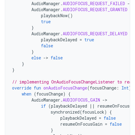
AudioManager
.
AUDIOFOCUS_REQUEST_FAILED
-
>
AudioManager
.
AUDIOFOCUS_REQUEST_GRANTED
-
>
playbackNow
()
true
}
AudioManager
.
AUDIOFOCUS_REQUEST_DELAYED
-
>
playbackDelayed
=
true
false
}
else
-
>
false
}
}
// implementing OnAudioFocusChangeListener to reac
override
fun
onAudioFocusChange
(
focusChange
:
Int
)
when
(
focusChange
)
{
AudioManager
.
AUDIOFOCUS_GAIN
-
if
(
playbackDelayed
||
resumeOnFocusGa
synchronized
(
focusLock
)
{
playbackDelayed
=
false
resumeOnFocusGain
=
false
}