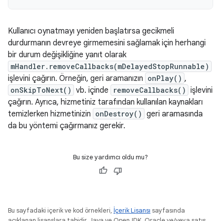
Kullanıcı oynatmayı yeniden başlatırsa gecikmeli
durdurmanın devreye girmemesini sağlamak için herhangi
bir durum değişikliğine yanıt olarak
mHandler.removeCallbacks(mDelayedStopRunnable)
işlevini çağırın. Örneğin, geri aramanızın
onPlay()
,
onSkipToNext()
vb. içinde
removeCallbacks()
işlevini
çağırın. Ayrıca, hizmetiniz tarafından kullanılan kaynakları
temizlerken hizmetinizin
onDestroy()
geri aramasında
da bu yöntemi çağırmanız gerekir.
Bu size yardımcı oldu mu?
Bu sayfadaki içerik ve kod örnekleri,
İçerik Lisansı
sayfasında
açıklanan lisanslara tabidir. Java ve OpenJDK, Oracle ve/veya satış