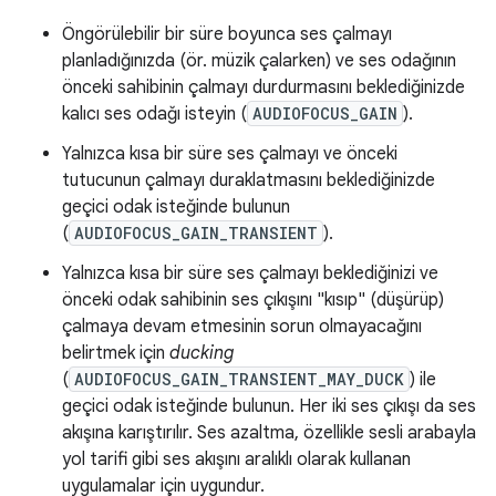
Öngörülebilir bir süre boyunca ses çalmayı
planladığınızda (ör. müzik çalarken) ve ses odağının
önceki sahibinin çalmayı durdurmasını beklediğinizde
kalıcı ses odağı isteyin (
AUDIOFOCUS_GAIN
).
Yalnızca kısa bir süre ses çalmayı ve önceki
tutucunun çalmayı duraklatmasını beklediğinizde
geçici odak isteğinde bulunun
(
AUDIOFOCUS_GAIN_TRANSIENT
).
Yalnızca kısa bir süre ses çalmayı beklediğinizi ve
önceki odak sahibinin ses çıkışını "kısıp" (düşürüp)
çalmaya devam etmesinin sorun olmayacağını
belirtmek için
ducking
(
AUDIOFOCUS_GAIN_TRANSIENT_MAY_DUCK
) ile
geçici odak isteğinde bulunun. Her iki ses çıkışı da ses
akışına karıştırılır. Ses azaltma, özellikle sesli arabayla
yol tarifi gibi ses akışını aralıklı olarak kullanan
uygulamalar için uygundur.