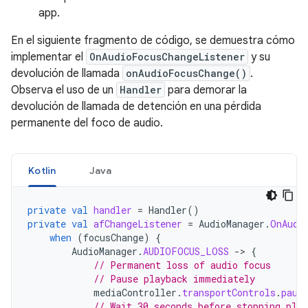
app.
En el siguiente fragmento de código, se demuestra cómo
implementar el
OnAudioFocusChangeListener
y su
devolución de llamada
onAudioFocusChange()
.
Observa el uso de un
Handler
para demorar la
devolución de llamada de detención en una pérdida
permanente del foco de audio.
Kotlin
Java
private
val
handler
=
Handler
()
private
val
afChangeListener
=
AudioManager
.
OnAudi
when
(
focusChange
)
{
AudioManager
.
AUDIOFOCUS_LOSS
-
>
{
// Permanent loss of audio focus
// Pause playback immediately
mediaController
.
transportControls
.
paus
// Wait 30 seconds before stopping play