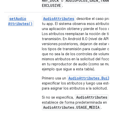
MAY
_
DUCK
AUDIOFOCUS
_
GAIN
_
TRANS
o
EXCLUSIVE
.
set
Audio
Audio
Attributes
describe el caso prác
Attributes(
)
tu app. El sistema observa esos atributos
una aplicación obtiene y pierde el foco de
Los atributos reemplazan la noción de tip
transmisión. En Android 8.0 (nivel de API 26
versiones posteriores, dejaron de estar di
los tipos de transmisión para cualquier op
que no sea la de los controles de volumen.
mismos atributos en la solicitud del foco 
en tu reproductor de audio (como se mues
ejemplo que sigue a esta tabla).
AudioAttributes.Build
Primero usa un
especificar los atributos y luego usa este
para asignar los atributos a la solicitud.
AudioAttributes
Si no se especifica,
s
establece de forma predeterminada en
AudioAttributes.USAGE_MEDIA
.