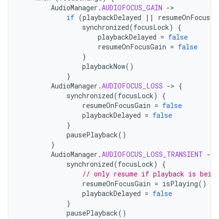
AudioManager
.
AUDIOFOCUS_GAIN
-
if
(
playbackDelayed
||
resumeOnFocusGa
synchronized
(
focusLock
)
{
playbackDelayed
=
false
resumeOnFocusGain
=
false
}
playbackNow
()
}
AudioManager
.
AUDIOFOCUS_LOSS
-
>
{
synchronized
(
focusLock
)
{
resumeOnFocusGain
=
false
playbackDelayed
=
false
}
pausePlayback
()
}
AudioManager
.
AUDIOFOCUS_LOSS_TRANSIENT
-
>
synchronized
(
focusLock
)
{
// only resume if playback is bein
resumeOnFocusGain
=
isPlaying
()
playbackDelayed
=
false
}
pausePlayback
()