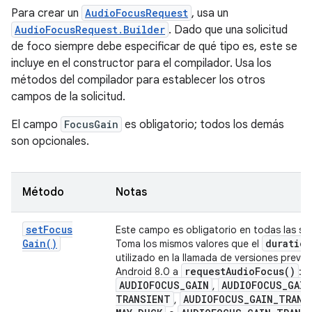
Para crear un
AudioFocusRequest
, usa un
AudioFocusRequest.Builder
. Dado que una solicitud
de foco siempre debe especificar de qué tipo es, este se
incluye en el constructor para el compilador. Usa los
métodos del compilador para establecer los otros
campos de la solicitud.
El campo
FocusGain
es obligatorio; todos los demás
son opcionales.
Método
Notas
set
Focus
Este campo es obligatorio en todas las sol
Gain(
)
duration
Toma los mismos valores que el
utilizado en la llamada de versiones previa
request
Audio
Focus(
)
Android 8.0 a
:
AUDIOFOCUS
_
GAIN
AUDIOFOCUS
_
GAIN
,
TRANSIENT
AUDIOFOCUS
_
GAIN
_
TRANS
,