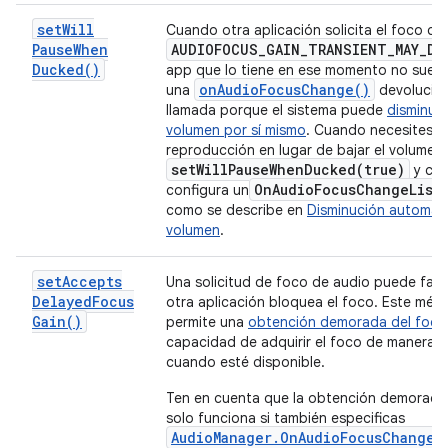
set
Will
Cuando otra aplicación solicita el foco co
Pause
When
AUDIOFOCUS
_
GAIN
_
TRANSIENT
_
MAY
_
DU
Ducked(
)
app que lo tiene en ese momento no suele 
on
Audio
Focus
Change(
)
una
devolució
llamada porque el sistema puede
disminuir 
volumen por sí mismo
. Cuando necesites p
reproducción en lugar de bajar el volumen,
setWillPauseWhenDucked(
true)
y cre
On
Audio
Focus
Change
List
configura un
como se describe en
Disminución automáti
volumen
.
set
Accepts
Una solicitud de foco de audio puede fall
Delayed
Focus
otra aplicación bloquea el foco. Este mét
Gain(
)
permite una
obtención demorada del foco
capacidad de adquirir el foco de manera a
cuando esté disponible.
Ten en cuenta que la obtención demorada
solo funciona si también especificas
AudioManager.OnAudioFocusChangeL