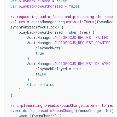
var
playbackDelayed
=
false
var
playbackNowAuthorized
=
false
// requesting audio focus and processing the respon
val
res
=
audioManager
.
requestAudioFocus
(
focusRequ
synchronized
(
focusLock
)
{
playbackNowAuthorized
=
when
(
res
)
{
AudioManager
.
AUDIOFOCUS_REQUEST_FAILED
-
>
AudioManager
.
AUDIOFOCUS_REQUEST_GRANTED
-
>
playbackNow
()
true
}
AudioManager
.
AUDIOFOCUS_REQUEST_DELAYED
-
>
playbackDelayed
=
true
false
}
else
-
>
false
}
}
// implementing OnAudioFocusChangeListener to reac
override
fun
onAudioFocusChange
(
focusChange
:
Int
)
when
(
focusChange
)
{