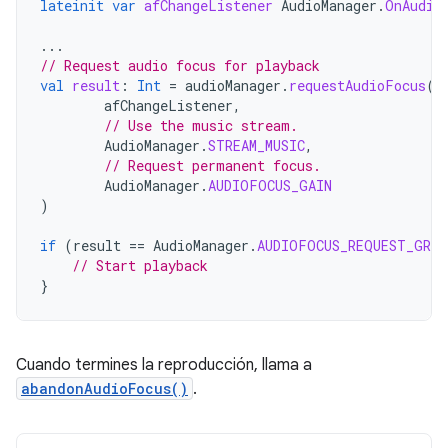
lateinit
var
afChangeListener
AudioManager
.
OnAudio
...
// Request audio focus for playback
val
result
:
Int
=
audioManager
.
requestAudioFocus
(
afChangeListener
,
// Use the music stream.
AudioManager
.
STREAM_MUSIC
,
// Request permanent focus.
AudioManager
.
AUDIOFOCUS_GAIN
)
if
(
result
==
AudioManager
.
AUDIOFOCUS_REQUEST_GRAN
// Start playback
}
Cuando termines la reproducción, llama a
abandonAudioFocus()
.