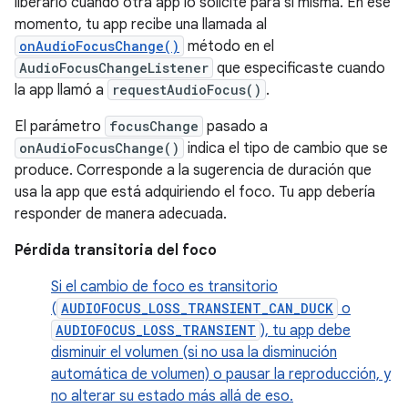
liberarlo cuando otra app lo solicite para sí misma. En ese
momento, tu app recibe una llamada al
onAudioFocusChange()
método en el
AudioFocusChangeListener
que especificaste cuando
la app llamó a
requestAudioFocus()
.
El parámetro
focusChange
pasado a
onAudioFocusChange()
indica el tipo de cambio que se
produce. Corresponde a la sugerencia de duración que
usa la app que está adquiriendo el foco. Tu app debería
responder de manera adecuada.
Pérdida transitoria del foco
Si el cambio de foco es transitorio
(
AUDIOFOCUS_LOSS_TRANSIENT_CAN_DUCK
o
AUDIOFOCUS_LOSS_TRANSIENT
), tu app debe
disminuir el volumen (si no usa la disminución
automática de volumen) o pausar la reproducción, y
no alterar su estado más allá de eso.