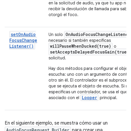
en la solicitud de audio, ya que tu app nec
recibir la devolución de llamada para saber
otorgó el foco.
set
On
Audio
On
Audio
Focus
Change
Listener
Un solo
Focus
Change
necesario si también especificas
Listener(
)
willPauseWhenDucked(
true)
o
setAcceptsDelayedFocusGain(
true)
solicitud.
Hay dos métodos para configurar el objet
escucha: uno con un argumento de contro
otro sin él. El controlador es el subproceso
que se ejecuta el objeto de escucha. Si no
especificas un controlador, se usa el que 
Looper
asociado con el
principal.
En el siguiente ejemplo, se muestra cómo usar un
AudioFocusRequest.Builder
para crear una