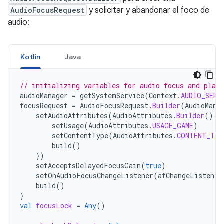
AudioFocusRequest
y solicitar y abandonar el foco de
audio:
Kotlin
Java
// initializing variables for audio focus and play
audioManager
=
getSystemService
(
Context
.
AUDIO_SERV
focusRequest
=
AudioFocusRequest
.
Builder
(
AudioMana
setAudioAttributes
(
AudioAttributes
.
Builder
().
r
setUsage
(
AudioAttributes
.
USAGE_GAME
)
setContentType
(
AudioAttributes
.
CONTENT_TYP
build
()
})
setAcceptsDelayedFocusGain
(
true
)
setOnAudioFocusChangeListener
(
afChangeListener
build
()
}
val
focusLock
=
Any
()