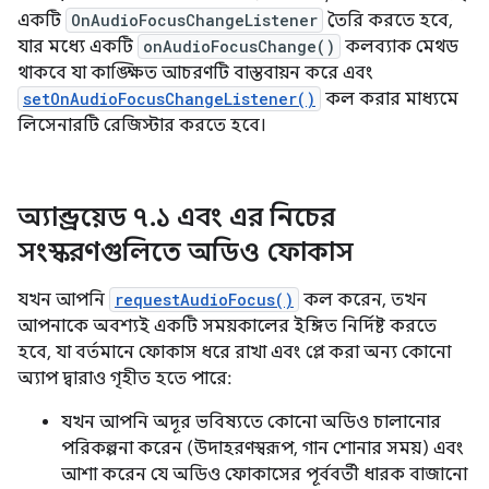
একটি
OnAudioFocusChangeListener
তৈরি করতে হবে,
যার মধ্যে একটি
onAudioFocusChange()
কলব্যাক মেথড
থাকবে যা কাঙ্ক্ষিত আচরণটি বাস্তবায়ন করে এবং
setOnAudioFocusChangeListener()
কল করার মাধ্যমে
লিসেনারটি রেজিস্টার করতে হবে।
অ্যান্ড্রয়েড ৭
.
১ এবং এর নিচের
সংস্করণগুলিতে অডিও ফোকাস
যখন আপনি
requestAudioFocus()
কল করেন, তখন
আপনাকে অবশ্যই একটি সময়কালের ইঙ্গিত নির্দিষ্ট করতে
হবে, যা বর্তমানে ফোকাস ধরে রাখা এবং প্লে করা অন্য কোনো
অ্যাপ দ্বারাও গৃহীত হতে পারে:
যখন আপনি অদূর ভবিষ্যতে কোনো অডিও চালানোর
পরিকল্পনা করেন (উদাহরণস্বরূপ, গান শোনার সময়) এবং
আশা করেন যে অডিও ফোকাসের পূর্ববর্তী ধারক বাজানো