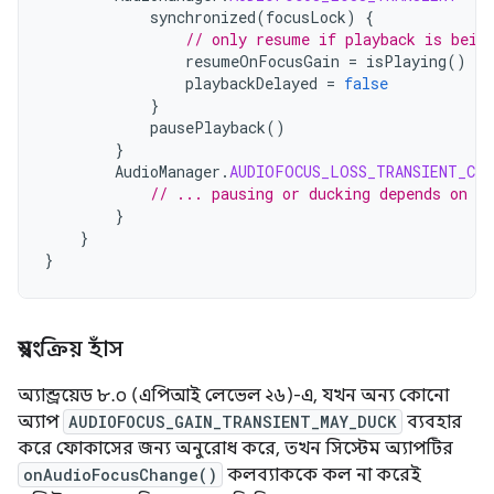
synchronized
(
focusLock
)
{
// only resume if playback is bein
resumeOnFocusGain
=
isPlaying
()
playbackDelayed
=
false
}
pausePlayback
()
}
AudioManager
.
AUDIOFOCUS_LOSS_TRANSIENT_CAN
// ... pausing or ducking depends on yo
}
}
}
স্বয়ংক্রিয় হাঁস
অ্যান্ড্রয়েড ৮.০ (এপিআই লেভেল ২৬)-এ, যখন অন্য কোনো
অ্যাপ
AUDIOFOCUS_GAIN_TRANSIENT_MAY_DUCK
ব্যবহার
করে ফোকাসের জন্য অনুরোধ করে, তখন সিস্টেম অ্যাপটির
onAudioFocusChange()
কলব্যাককে কল না করেই