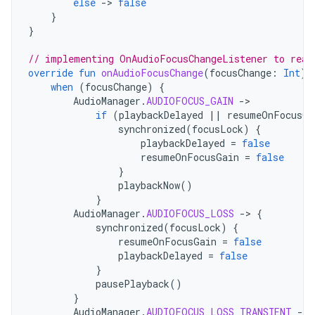
else
-
>
false
}
}
// implementing OnAudioFocusChangeListener to reac
override
fun
onAudioFocusChange
(
focusChange
:
Int
)
when
(
focusChange
)
{
AudioManager
.
AUDIOFOCUS_GAIN
-
if
(
playbackDelayed
||
resumeOnFocusGa
synchronized
(
focusLock
)
{
playbackDelayed
=
false
resumeOnFocusGain
=
false
}
playbackNow
()
}
AudioManager
.
AUDIOFOCUS_LOSS
-
>
{
synchronized
(
focusLock
)
{
resumeOnFocusGain
=
false
playbackDelayed
=
false
}
pausePlayback
()
}
AudioManager
.
AUDIOFOCUS_LOSS_TRANSIENT
-
>