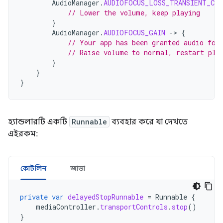
AudioManager
.
AUDIOFOCUS_LOSS_TRANSIENT_CAN
// Lower the volume, keep playing
}
AudioManager
.
AUDIOFOCUS_GAIN
-
>
{
// Your app has been granted audio foc
// Raise volume to normal, restart pla
}
}
}
হ্যান্ডলারটি একটি
Runnable
ব্যবহার করে যা দেখতে
এইরকম:
কোটলিন
জাভা
private
var
delayedStopRunnable
=
Runnable
{
mediaController
.
transportControls
.
stop
()
}