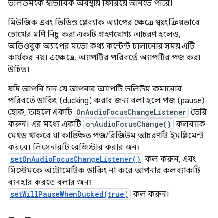
ভলিউমকে স্বাভাবিক অবস্থায় ফিরিয়ে আনতে পারে।
মিউজিক এবং ভিডিও প্লেব্যাক অ্যাপের ক্ষেত্রে স্বয়ংক্রিয়ভাবে
চোখের মণি নিচু করা একটি গ্রহণযোগ্য আচরণ হলেও,
অডিওবুক অ্যাপের মতো কথ্য কন্টেন্ট চালানোর সময় এটি
কার্যকর নয়। এক্ষেত্রে, অ্যাপটির পরিবর্তে অ্যাপটির পজ করা
উচিত।
যদি আপনি চান যে আপনার অ্যাপটি ভলিউম কমানোর
পরিবর্তে ডাকিং (ducking) করার জন্য বলা হলে পজ (pause)
হোক, তাহলে একটি
OnAudioFocusChangeListener
তৈরি
করুন। এর মধ্যে একটি
onAudioFocusChange()
কলব্যাক
মেথড থাকবে যা কাঙ্ক্ষিত পজ/রিজিউম আচরণটি ইমপ্লিমেন্ট
করবে। লিসেনারটি রেজিস্টার করার জন্য
setOnAudioFocusChangeListener()
কল করুন, এবং
সিস্টেমকে অটোমেটিক ডাকিং না করে আপনার কলব্যাকটি
ব্যবহার করতে বলার জন্য
setWillPauseWhenDucked(true)
কল করুন।