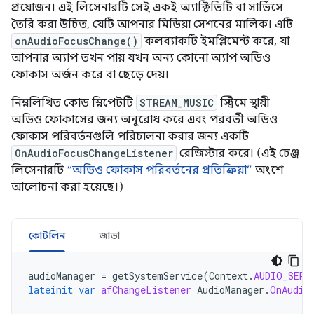
প্রয়োজন। এই লিসেনারটি সেই একই অ্যাক্টিভিটি বা সার্ভিসে
তৈরি করা উচিত, যেটি আপনার মিডিয়া সেশনের মালিক। এটি
onAudioFocusChange()
কলব্যাকটি ইমপ্লিমেন্ট করে, যা
আপনার অ্যাপ তখন পায় যখন অন্য কোনো অ্যাপ অডিও
ফোকাস অর্জন করে বা ছেড়ে দেয়।
নিম্নলিখিত কোড স্নিপেটটি
STREAM_MUSIC
স্ট্রিমে স্থায়ী
অডিও ফোকাসের জন্য অনুরোধ করে এবং পরবর্তী অডিও
ফোকাস পরিবর্তনগুলি পরিচালনা করার জন্য একটি
OnAudioFocusChangeListener
রেজিস্টার করে। (এই চেঞ্জ
লিসেনারটি
“অডিও ফোকাস পরিবর্তনের প্রতিক্রিয়া”
অংশে
আলোচনা করা হয়েছে।)
কোটলিন
জাভা
audioManager
=
getSystemService
(
Context
.
AUDIO_SERV
lateinit
var
afChangeListener
AudioManager
.
OnAudio