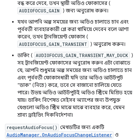
বন্ধ করে দেবে, তখন স্থায়ী অডিও ফোকাসের (
AUDIOFOCUS_GAIN
) জন্য অনুরোধ করুন।
যখন আপনি অল্প সময়ের জন্য অডিও চালাতে চান এবং
পূর্ববর্তী ব্যবহারকারী প্লে করা থামিয়ে দেবেন বলে আশা
করেন, তখন ট্রানজিয়েন্ট ফোকাস (
AUDIOFOCUS_GAIN_TRANSIENT
) অনুরোধ করুন।
ডাকিং
(
AUDIOFOCUS_GAIN_TRANSIENT_MAY_DUCK
)
সহ ট্রানজিয়েন্ট ফোকাসের অনুরোধ করুন এটা বোঝাতে
যে, আপনি শুধুমাত্র অল্প সময়ের জন্য অডিও চালাতে চান
এবং পূর্ববর্তী ফোকাসধারী যদি তার অডিও আউটপুট
"ডাক" (নিচে) করে, তবে সে বাজানো চালিয়ে যেতে
পারে। উভয় অডিও আউটপুটই অডিও স্ট্রিমে মিশ্রিত হয়ে
যায়। ডাকিং বিশেষত সেইসব অ্যাপের জন্য উপযুক্ত
যেগুলো অডিও স্ট্রিম মাঝে মাঝে ব্যবহার করে, যেমন
শ্রাব্য ড্রাইভিং দিকনির্দেশনা।
requestAudioFocus()
মেথডটির জন্য একটি
AudioManager.OnAudioFocusChangeListener
ও