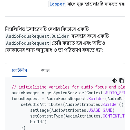
Looper
সাথে যুক্ত হ্যান্ডলারটি ব্যবহৃত হয়।
নিম্নলিখিত উদাহরণটি দেখায় কিভাবে একটি
AudioFocusRequest.Builder
ব্যবহার করে একটি
AudioFocusRequest
তৈরি করতে হয় এবং অডিও
ফোকাসের জন্য অনুরোধ ও তা পরিত্যাগ করতে হয়:
কোটলিন
জাভা
// initializing variables for audio focus and play
audioManager
=
getSystemService
(
Context
.
AUDIO_SERV
focusRequest
=
AudioFocusRequest
.
Builder
(
AudioMana
setAudioAttributes
(
AudioAttributes
.
Builder
().
r
setUsage
(
AudioAttributes
.
USAGE_GAME
)
setContentType
(
AudioAttributes
.
CONTENT_TYP
build
()
})