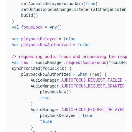
setAcceptsDelayedFocusGain
(
true
)
setOnAudioFocusChangeListener
(
afChangeListener
build
()
}
val
focusLock
=
Any
()
var
playbackDelayed
=
false
var
playbackNowAuthorized
=
false
// requesting audio focus and processing the respon
val
res
=
audioManager
.
requestAudioFocus
(
focusRequ
synchronized
(
focusLock
)
{
playbackNowAuthorized
=
when
(
res
)
{
AudioManager
.
AUDIOFOCUS_REQUEST_FAILED
-
>
AudioManager
.
AUDIOFOCUS_REQUEST_GRANTED
-
>
playbackNow
()
true
}
AudioManager
.
AUDIOFOCUS_REQUEST_DELAYED
-
>
playbackDelayed
=
true
false
}