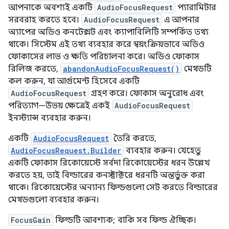
আপনাকে অবশ্যই একটি
AudioFocusRequest
প্যারামিটার
সরবরাহ করতে হবে।
AudioFocusRequest
এ আপনার
অ্যাপের অডিও কনটেক্সট এবং ক্যাপাবিলিটি সম্পর্কিত তথ্য
থাকে। সিস্টেম এই তথ্য ব্যবহার করে স্বয়ংক্রিয়ভাবে অডিও
ফোকাসের লাভ ও ক্ষতি পরিচালনা করে। অডিও ফোকাস
রিলিজ করতে,
abandonAudioFocusRequest()
মেথডটি
কল করুন, যা আর্গুমেন্ট হিসেবে একটি
AudioFocusRequest
গ্রহণ করে। ফোকাস অনুরোধ এবং
পরিত্যাগ—উভয় ক্ষেত্রেই একই
AudioFocusRequest
ইনস্ট্যান্স ব্যবহার করুন।
একটি
AudioFocusRequest
তৈরি করতে,
AudioFocusRequest.Builder
ব্যবহার করুন। যেহেতু
একটি ফোকাস রিকোয়েস্টে সর্বদা রিকোয়েস্টের ধরন উল্লেখ
করতে হয়, তাই বিল্ডারের কনস্ট্রাক্টরে ধরনটি অন্তর্ভুক্ত করা
থাকে। রিকোয়েস্টের অন্যান্য ফিল্ডগুলো সেট করতে বিল্ডারের
মেথডগুলো ব্যবহার করুন।
FocusGain
ফিল্ডটি আবশ্যক; বাকি সব ফিল্ড ঐচ্ছিক।