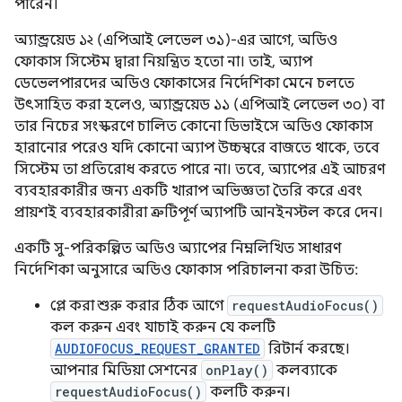
পারেন।
অ্যান্ড্রয়েড ১২ (এপিআই লেভেল ৩১)-এর আগে, অডিও
ফোকাস সিস্টেম দ্বারা নিয়ন্ত্রিত হতো না। তাই, অ্যাপ
ডেভেলপারদের অডিও ফোকাসের নির্দেশিকা মেনে চলতে
উৎসাহিত করা হলেও, অ্যান্ড্রয়েড ১১ (এপিআই লেভেল ৩০) বা
তার নিচের সংস্করণে চালিত কোনো ডিভাইসে অডিও ফোকাস
হারানোর পরেও যদি কোনো অ্যাপ উচ্চস্বরে বাজতে থাকে, তবে
সিস্টেম তা প্রতিরোধ করতে পারে না। তবে, অ্যাপের এই আচরণ
ব্যবহারকারীর জন্য একটি খারাপ অভিজ্ঞতা তৈরি করে এবং
প্রায়শই ব্যবহারকারীরা ত্রুটিপূর্ণ অ্যাপটি আনইনস্টল করে দেন।
একটি সু-পরিকল্পিত অডিও অ্যাপের নিম্নলিখিত সাধারণ
নির্দেশিকা অনুসারে অডিও ফোকাস পরিচালনা করা উচিত:
প্লে করা শুরু করার ঠিক আগে
requestAudioFocus()
কল করুন এবং যাচাই করুন যে কলটি
AUDIOFOCUS_REQUEST_GRANTED
রিটার্ন করছে।
আপনার মিডিয়া সেশনের
onPlay()
কলব্যাকে
requestAudioFocus()
কলটি করুন।