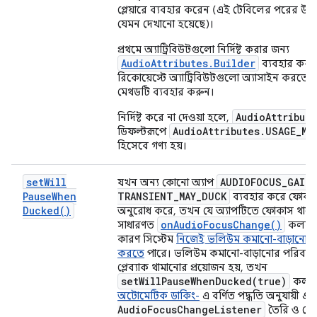
প্লেয়ারে ব্যবহার করেন (এই টেবিলের পরের উদ
যেমন দেখানো হয়েছে)।
প্রথমে অ্যাট্রিবিউটগুলো নির্দিষ্ট করার জন্য
AudioAttributes.Builder
ব্যবহার করু
রিকোয়েস্টে অ্যাট্রিবিউটগুলো অ্যাসাইন করতে 
মেথডটি ব্যবহার করুন।
AudioAttribute
নির্দিষ্ট করে না দেওয়া হলে,
AudioAttributes.USAGE_ME
ডিফল্টরূপে
হিসেবে গণ্য হয়।
set
Will
AUDIOFOCUS
_
GAIN
_
যখন অন্য কোনো অ্যাপ
Pause
When
TRANSIENT
_
MAY
_
DUCK
ব্যবহার করে ফোকাস
Ducked(
)
অনুরোধ করে, তখন যে অ্যাপটিতে ফোকাস থাকে
on
Audio
Focus
Change(
)
সাধারণত
কলব্যা
কারণ সিস্টেম
নিজেই ভলিউম কমানো-বাড়ানোর
করতে
পারে। ভলিউম কমানো-বাড়ানোর পরিবর্ত
প্লেব্যাক থামানোর প্রয়োজন হয়, তখন
setWillPauseWhenDucked(
true)
কল ক
অটোমেটিক ডাকিং-
এ বর্ণিত পদ্ধতি অনুযায়ী এ
Audio
Focus
Change
Listener
তৈরি ও সে