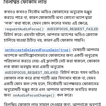
বিলম্বিত ফোকাস লাভ
কখনও কখনও সিস্টেম অডিও ফোকাসের অনুরোধ মঞ্জুর
করতে পারে না, কারণ ফোকাসটি অন্য কোনো অ্যাপ দ্বারা
"লক" করা থাকে, যেমন ফোন কলের সময়। এই ক্ষেত্রে,
requestAudioFocus()
AUDIOFOCUS_REQUEST_FAILED
রিটার্ন করে। এমনটা ঘটলে, আপনার অ্যাপের অডিও প্লেব্যাক
চালিয়ে যাওয়া উচিত নয়, কারণ এটি ফোকাস পায়নি।
setAcceptsDelayedFocusGain(true)
মেথডটি আপনার
অ্যাপকে অ্যাসিঙ্ক্রোনাসভাবে ফোকাসের জন্য একটি অনুরোধ
পরিচালনা করতে দেয়। এই ফ্ল্যাগটি সেট করা থাকলে, ফোকাস
লক থাকা অবস্থায় করা একটি অনুরোধ
AUDIOFOCUS_REQUEST_DELAYED
রিটার্ন করে। যখন অডিও
ফোকাস লক করে রাখা শর্তটি আর বিদ্যমান থাকে না, যেমন
একটি ফোন কল শেষ হলে, সিস্টেমটি অপেক্ষারত ফোকাসের
অনুরোধটি মঞ্জুর করে এবং আপনার অ্যাপকে অবহিত করার
জন্য
onAudioFocusChange()
কল করে।
বিলম্বিত ফোকাস লাভ সামাল দেওয়ার জন্য, আপনাকে অবশ্যই