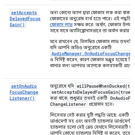
set
Accepts
অন্য কোনো অ্যাপ দ্বারা ফোকাস লক করা থাক
Delayed
Focus
ফোকাসের অনুরোধ ব্যর্থ হতে পারে। এই পদ্ধতিট
Gain(
)
ফোকাস লাভ
সক্ষম করে: অর্থাৎ, ফোকাস উপলব্
সাথে সাথে অ্যাসিঙ্ক্রোনাসভাবে তা অর্জন করার ক্
মনে রাখবেন যে, বিলম্বিত ফোকাস লাভ তখনই
যদি আপনি অডিও অনুরোধে একটি
AudioManager.OnAudioFocusChangeL
ও নির্দিষ্ট করেন, কারণ ফোকাস মঞ্জুর হয়েছে কিন
জানার জন্য আপনার অ্যাপকে কলব্যাকটি গ্রহণ 
set
On
Audio
willPauseWhenDucked(
tru
অনুরোধে যদি
Focus
Change
setAcceptsDelayedFocusGain(
true)
Listener(
)
On
Audio
Fo
করা থাকে, শুধুমাত্র তখনই একটি
Change
Listener
প্রয়োজন হবে।
লিসেনার সেট করার দুটি পদ্ধতি আছে: একটি হ্যা
আর্গুমেন্ট সহ এবং অন্যটি হ্যান্ডলার আর্গুমেন্ট ছা
হ্যান্ডলার হলো সেই থ্রেড যেখানে লিসেনারটি চ
আপনি কোনো হ্যান্ডলার নির্দিষ্ট না করেন, তবে ম