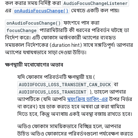
কল করার সময় নির্দিষ্ট করা
AudioFocusChangeListener
এর
onAudioFocusChange()
মেথডে একটি কল পায়।
onAudioFocusChange()
ফাংশনে পাস করা
focusChange
প্যারামিটারটি কী ধরনের পরিবর্তন ঘটছে তা
নির্দেশ করে। এটি ফোকাস অর্জনকারী অ্যাপের ব্যবহৃত
সময়কাল নির্দেশকের (duration hint) সাথে সঙ্গতিপূর্ণ। আপনার
অ্যাপের যথাযথভাবে সাড়া দেওয়া উচিত।
ক্ষণস্থায়ী মনোযোগের অভাব
যদি ফোকাস পরিবর্তনটি ক্ষণস্থায়ী হয় (
AUDIOFOCUS_LOSS_TRANSIENT_CAN_DUCK
বা
AUDIOFOCUS_LOSS_TRANSIENT
), তাহলে আপনার
অ্যাপটিকে (যদি আপনি
স্বয়ংক্রিয় ডাকিং-এর
উপর নির্ভর
না করেন) হয় ডাক করতে হবে অথবা প্লে করা থামিয়ে
দিতে হবে, কিন্তু অন্যথায় একই অবস্থা বজায় রাখতে হবে।
অডিও ফোকাস সাময়িকভাবে বিচ্ছিন্ন হলে, আপনার
উচিত অডিও ফোকাসের পরিবর্তনগুলো পর্যবেক্ষণ করতে