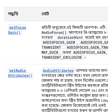
পদ্ধতি
নোট
set
Focus
re
প্রতিটি অনুরোধে এই ফিল্ডটি আবশ্যক। এটি
Gain(
)
Audio
Focus(
)
ফাংশনের প্রি-অ্যান্ড্রয়েড ৮.০
duration
Hint
ব্যবহৃত `
মতোই মান গ্রহণ ক
AUDIOFOCUS
_
GAIN
AUDIOFOCUS
_
GAI
,
TRANSIENT
AUDIOFOCUS
_
GAIN
_
TRANS
,
MAY
_
DUCK
AUDIOFOCUS
_
GAIN
_
, অথবা
TRANSIENT
_
EXCLUSIVE
।
set
Audio
Audio
Attributes
আপনার অ্যাপের জন্য এ
Attributes(
)
ব্যবহারের ক্ষেত্র বর্ণনা করে। যখন কোনো অ্যাপ
ফোকাস পায় বা হারায়, তখন সিস্টেম এগুলো দে
অ্যাট্রিবিউটগুলো স্ট্রিম টাইপের ধারণাকে প্রতিস্থা
অ্যান্ড্রয়েড ৮.০ (এপিআই লেভেল ২৬) এবং তার 
সংস্করণগুলোতে, ভলিউম কন্ট্রোল ছাড়া অন্য য
অপারেশনের জন্য স্ট্রিম টাইপ অপ্রচলিত (depr
করা হয়েছে। ফোকাস রিকোয়েস্টে সেই একই
অ্যাট্রিবিউটগুলো ব্যবহার করুন যা আপনি আপ