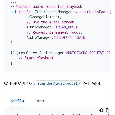
...
// Request audio focus for playback
val
result
:
Int
=
audioManager
.
requestAudioFocus
(
afChangeListener
,
// Use the music stream.
AudioManager
.
STREAM_MUSIC
,
// Request permanent focus.
AudioManager
.
AUDIOFOCUS_GAIN
)
if
(
result
==
AudioManager
.
AUDIOFOCUS_REQUEST_GRAN
// Start playback
}
প্লেব্যাক শেষ হলে,
abandonAudioFocus()
কল করুন।
কোটলিন
জাভা