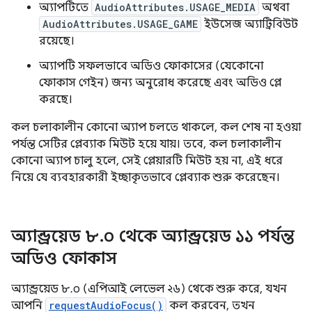
অ্যাপটিতে
AudioAttributes.USAGE_MEDIA
অথবা
AudioAttributes.USAGE_GAME
ইউসেজ অ্যাট্রিবিউট
রয়েছে।
অ্যাপটি সফলভাবে অডিও ফোকাসের (যেকোনো
ফোকাস গেইন) জন্য অনুরোধ করেছে এবং অডিও প্লে
করছে।
কল চলাকালীন কোনো অ্যাপ চলতে থাকলে, কল শেষ না হওয়া
পর্যন্ত সেটির প্লেব্যাক মিউট হয়ে যায়। তবে, কল চলাকালীন
কোনো অ্যাপ চালু হলে, সেই প্লেয়ারটি মিউট হয় না, এই ধরে
নিয়ে যে ব্যবহারকারী ইচ্ছাকৃতভাবে প্লেব্যাক শুরু করেছেন।
অ্যান্ড্রয়েড ৮
.
০ থেকে অ্যান্ড্রয়েড ১১ পর্যন্ত
অডিও ফোকাস
অ্যান্ড্রয়েড ৮.০ (এপিআই লেভেল ২৬) থেকে শুরু করে, যখন
আপনি
requestAudioFocus()
কল করবেন, তখন