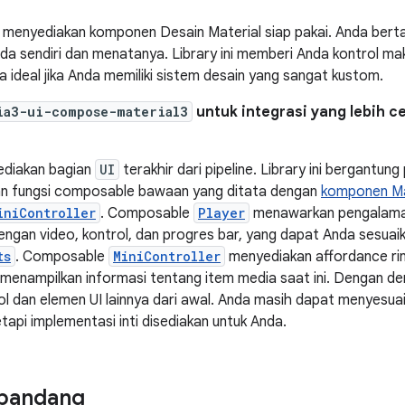
menyediakan komponen Desain Material siap pakai. Anda ber
a sendiri dan menatanya. Library ini memberi Anda kontrol m
a ideal jika Anda memiliki sistem desain yang sangat kustom.
ia3-ui-compose-material3
untuk integrasi yang lebih 
yediakan bagian
UI
terakhir dari pipeline. Library ini bergantun
n fungsi composable bawaan yang ditata dengan
komponen Ma
iniController
. Composable
Player
menawarkan pengalama
ngan video, kontrol, dan progres bar, yang dapat Anda sesuaik
ts
. Composable
MiniController
menyediakan affordance ri
menampilkan informasi tentang item media saat ini. Dengan dem
dan elemen UI lainnya dari awal. Anda masih dapat menyesuai
tapi implementasi inti disediakan untuk Anda.
 pandang