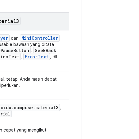
terial3
ayer
MiniController
dan
osable bawaan yang ditata
y
Pause
Button
Seek
Back
,
tion
Text
ErrorText
,
, dll.
nal, tetapi Anda masih dapat
iperlukan.
roidx
.
compose
.
material3
,
rial
 cepat yang mengikuti