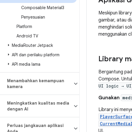
Aplikasi
Composable Material3
Meskipun librar
Penyesuaian
gambar, atau d
Platform
menghindari sol
menggunakan cla
Android TV
Media
Router Jetpack
API dan perilaku platform
Library m
API media lama
Bergantung pada
Compose. Untuk
Menambahkan kemampuan
UI logic → UI
kamera
Gunakan
med
Meningkatkan kualitas media
dengan AI
Library ini men
PlayerSurfac
CurrentMedia
Perluas jangkauan aplikasi
UI.
Anda