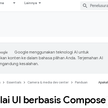
ana
Lainnya
s
Google menggunakan teknologi AI untuk
an konten ke dalam bahasa pilihan Anda. Terjemahan AI
ngandung kesalahan.
s
Essentials
Camera & media dev center
Panduan
Apakah
ai UI berbasis Compose