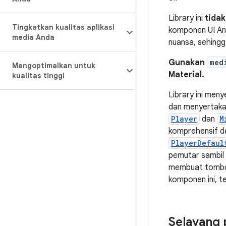
Library ini
tidak
Tingkatkan kualitas aplikasi
komponen UI And
media Anda
nuansa, sehingg
Gunakan
med
Mengoptimalkan untuk
Material.
kualitas tinggi
Library ini men
dan menyertaka
Player
dan
M
komprehensif de
PlayerDefaul
pemutar sambil 
membuat tombol 
komponen ini, te
Selayang