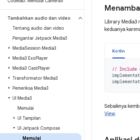
Codelab: Memulai Camera
X
Menambah
Tambahkan audio dan video
Library Media3
Tentang audio dan video
keduanya karena
Pengantar Jetpack Media3
Media
Session Media3
Kotlin
Media3 Exo
Player
Media3 Cast
Player
// Include 
implementat
Transformator Media3
implementat
Pemeriksa Media3
UI Media3
Sebaiknya kemb
Memulai
View
.
UI Tampilan
UI Jetpack Compose
Memulai