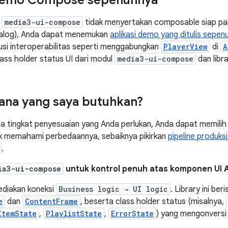
 demo Compose sepenuhnya
y
media3-ui-compose
tidak menyertakan composable siap paka
ialog), Anda dapat menemukan
aplikasi demo yang ditulis sepe
usi interoperabilitas seperti menggabungkan
PlayerView
di
A
ss holder status UI dari modul
media3-ui-compose
dan libr
ana yang saya butuhkan?
 tingkat penyesuaian yang Anda perlukan, Anda dapat memilih 
 memahami perbedaannya, sebaiknya pikirkan
pipeline produksi
.
ia3-ui-compose
untuk kontrol penuh atas komponen UI 
yediakan koneksi
Business logic → UI logic
. Library ini be
e
dan
ContentFrame
, beserta class holder status (misalnya,
ItemState
,
PlaylistState
,
ErrorState
) yang mengonvers