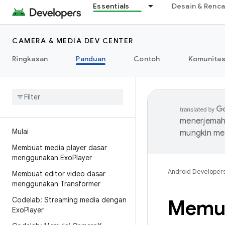
Essentials
Desain & Renc
CAMERA & MEDIA DEV CENTER
Ringkasan
Panduan
Contoh
Komunita
menerjemahk
Mulai
mungkin me
Membuat media player dasar
menggunakan Exo
Player
Android Developer
Membuat editor video dasar
menggunakan Transformer
Codelab: Streaming media dengan
Memul
Exo
Player