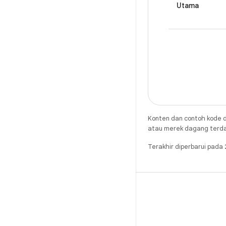
Utama
Konten dan contoh kode d
atau merek dagang terdaft
Terakhir diperbarui pad
X