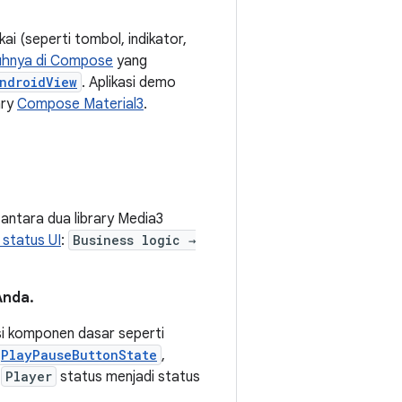
i (seperti tombol, indikator,
nuhnya di Compose
yang
ndroidView
. Aplikasi demo
ary
Compose Material3
.
antara dua library Media3
 status UI
:
Business logic →
Anda.
risi komponen dasar seperti
PlayPauseButtonState
,
i
Player
status menjadi status