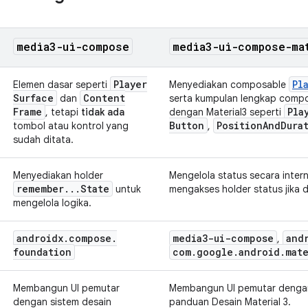
media3-ui-compose
media3-ui-compose-ma
Player
Pl
Elemen dasar seperti
Menyediakan composable
Surface
Content
dan
serta kumpulan lengkap comp
Frame
Pla
, tetapi
tidak ada
dengan Material3 seperti
Button
Position
And
Dura
tombol atau kontrol yang
,
sudah ditata.
Menyediakan holder
Mengelola status secara inter
remember
.
.
.
State
untuk
mengakses holder status jika d
mengelola logika.
androidx
.
compose
.
media3-ui-compose
and
,
foundation
com
.
google
.
android
.
mate
Membangun UI pemutar
Membangun UI pemutar dengan
dengan sistem desain
panduan Desain Material 3.