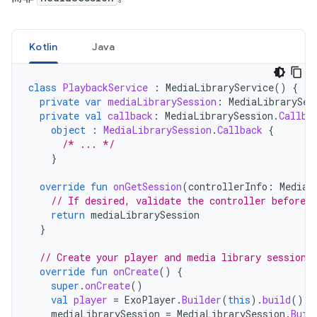
Kotlin
Java
class
PlaybackService
:
MediaLibraryService
()
{
private
var
mediaLibrarySession
:
MediaLibrarySes
private
val
callback
:
MediaLibrarySession
.
Callba
object
:
MediaLibrarySession
.
Callback
{
/* ... */
}
override
fun
onGetSession
(
controllerInfo
:
MediaS
// If desired, validate the controller before 
return
mediaLibrarySession
}
// Create your player and media library session 
override
fun
onCreate
()
{
super
.
onCreate
()
val
player
=
ExoPlayer
.
Builder
(
this
).
build
()
mediaLibrarySession
=
MediaLibrarySession
.
Buil