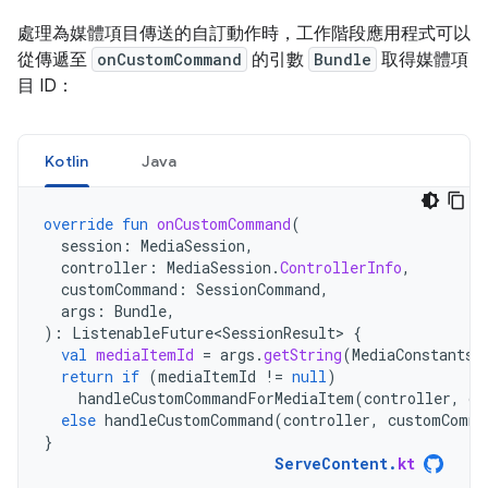
處理為媒體項目傳送的自訂動作時，工作階段應用程式可以
從傳遞至
onCustomCommand
的引數
Bundle
取得媒體項
目 ID：
Kotlin
Java
override
fun
onCustomCommand
(
session
:
MediaSession
,
controller
:
MediaSession
.
ControllerInfo
,
customCommand
:
SessionCommand
,
args
:
Bundle
,
):
ListenableFuture<SessionResult>
{
val
mediaItemId
=
args
.
getString
(
MediaConstants
.
return
if
(
mediaItemId
!=
null
)
handleCustomCommandForMediaItem
(
controller
,
cu
else
handleCustomCommand
(
controller
,
customComma
}
ServeContent
.
kt