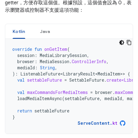
getter，方便存取這個值。根據預設，這個值會設為 0，表
示瀏覽器或控制器不支援這項功能：
Kotlin
Java
override
fun
onGetItem
(
session
:
MediaLibrarySession
,
browser
:
MediaSession
.
ControllerInfo
,
mediaId
:
String
,
):
ListenableFuture<LibraryResult<MediaItem>
>
{
val
settableFuture
=
SettableFuture
.
create<Libra
val
maxCommandsForMediaItems
=
browser
.
maxComman
loadMediaItemAsync
(
settableFuture
,
mediaId
,
maxC
return
settableFuture
}
ServeContent
.
kt