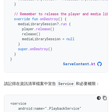
}
// Remember to release the player and media libr
override
fun
onDestroy
()
{
mediaLibrarySession
?.
run
{
player
.
release
()
release
()
mediaLibrarySession
=
null
}
super
.
onDestroy
()
}
}
ServeContent
.
kt
請記得在資訊清單檔案中宣告
Service
和必要權限：