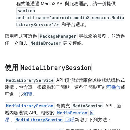
程式能透過 Media3 API 與服務通訊，請一併提供
<action
android:name="androidx.media3.session.Media
LibraryService"/>
和平台選項。
應用程式可透過
PackageManager
尋找您的服務，並透過
任一介面與
MediaBrowser
建立連線。
使用
Media
Library
Session
MediaLibraryService
API 預期媒體庫會以樹狀結構格式
建構，包含單一根節點和子節點，這些子節點可能
可播放
或
可進一步
瀏覽
。
MediaLibrarySession
會擴充
MediaSession
API，新
增內容瀏覽 API。相較於
MediaSession
回
呼
，
MediaLibrarySession
回呼
新增了下列方法：