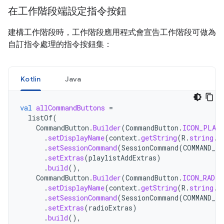
在工作階段端設定指令按鈕
建構工作階段時，工作階段應用程式會宣告工作階段可做為
自訂指令處理的指令按鈕集：
Kotlin
Java
val
allCommandButtons
=
listOf
(
CommandButton
.
Builder
(
CommandButton
.
ICON_PLAY
.
setDisplayName
(
context
.
getString
(
R
.
string
.
a
.
setSessionCommand
(
SessionCommand
(
COMMAND_P
.
setExtras
(
playlistAddExtras
)
.
build
(),
CommandButton
.
Builder
(
CommandButton
.
ICON_RADIO
.
setDisplayName
(
context
.
getString
(
R
.
string
.
r
.
setSessionCommand
(
SessionCommand
(
COMMAND_RA
.
setExtras
(
radioExtras
)
.
build
(),