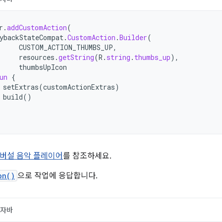
r
.
addCustomAction
(
ybackStateCompat
.
CustomAction
.
Builder
(
CUSTOM_ACTION_THUMBS_UP
,
resources
.
getString
(
R
.
string
.
thumbs_up
),
thumbsUpIcon
un
{
setExtras
(
customActionExtras
)
build
()
버설 음악 플레이어
를 참조하세요.
on()
으로 작업에 응답합니다.
자바