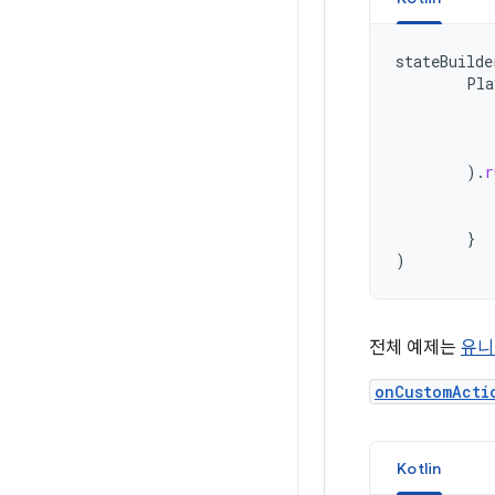
stateBuilde
Pla
).
r
}
)
전체 예제는
유니
onCustomActi
Kotlin