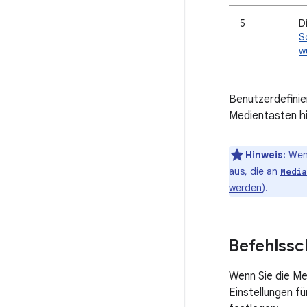
5
D
S
w
Benutzerdefinier
Medientasten h
Hinweis:
Wenn
aus, die an
Medi
werden
).
Befehlssc
Wenn Sie die M
Einstellungen f