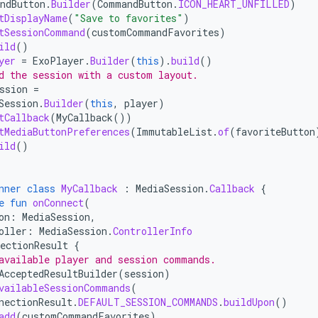
ndButton
.
Builder
(
CommandButton
.
ICON_HEART_UNFILLED
)
tDisplayName
(
"Save to favorites"
)
tSessionCommand
(
customCommandFavorites
)
ild
()
yer
=
ExoPlayer
.
Builder
(
this
).
build
()
d the session with a custom layout.
ssion
=
Session
.
Builder
(
this
,
player
)
tCallback
(
MyCallback
())
tMediaButtonPreferences
(
ImmutableList
.
of
(
favoriteButton
ild
()
nner
class
MyCallback
:
MediaSession
.
Callback
{
e
fun
onConnect
(
on
:
MediaSession
,
oller
:
MediaSession
.
ControllerInfo
ectionResult
{
available player and session commands.
AcceptedResultBuilder
(
session
)
vailableSessionCommands
(
nectionResult
.
DEFAULT_SESSION_COMMANDS
.
buildUpon
()
add
(
customCommandFavorites
)