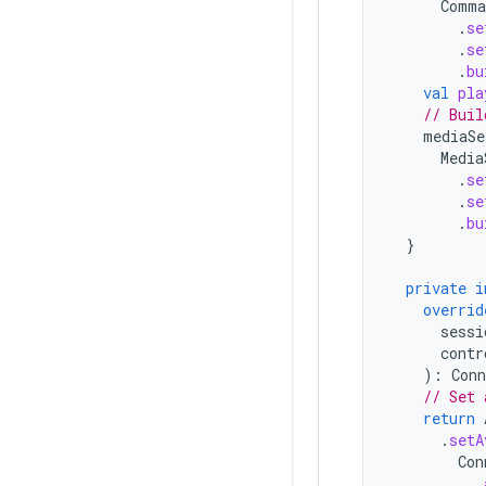
Comma
.
se
.
se
.
bu
val
pla
// Buil
mediaSe
Media
.
se
.
se
.
bu
}
private
i
overrid
sessi
contr
):
Conn
// Set 
return
.
setA
Con
.