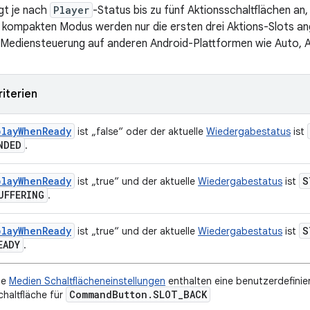
gt je nach
Player
-Status bis zu fünf Aktionsschaltflächen an,
 kompakten Modus werden nur die ersten drei Aktions-Slots ang
 Mediensteuerung auf anderen Android-Plattformen wie Auto, 
riterien
playWhenReady
ist „false“ oder der aktuelle
Wiedergabestatus
ist
NDED
.
playWhenReady
S
ist „true“ und der aktuelle
Wiedergabestatus
ist
UFFERING
.
playWhenReady
S
ist „true“ und der aktuelle
Wiedergabestatus
ist
EADY
.
ie
Medien Schaltflächeneinstellungen
enthalten eine benutzerdefinie
Command
Button
.
SLOT
_
BACK
chaltfläche für