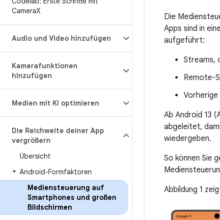
Codelab: Erste Schritte mit
Camera
X
Die Mediensteue
Apps sind in ei
Audio und Video hinzufügen
aufgeführt:
Streams, 
Kamerafunktionen
hinzufügen
Remote-St
Vorherige 
Medien mit KI optimieren
Ab Android 13 (
abgeleitet, dam
Die Reichweite deiner App
wiedergeben.
vergrößern
Übersicht
So können Sie g
Mediensteuerung
Android-Formfaktoren
Mediensteuerung auf
Abbildung 1 zei
Smartphones und großen
Bildschirmen