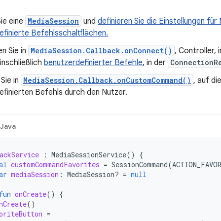
Sie eine
MediaSession
und
definieren Sie die Einstellungen fü
finierte Befehlsschaltflächen.
en Sie in
MediaSession.Callback.onConnect()
, Controller,
inschließlich
benutzerdefinierter Befehle
, in der
ConnectionR
Sie in
MediaSession.Callback.onCustomCommand()
, auf d
finierten Befehls durch den Nutzer.
Java
ackService
:
MediaSessionService
()
{
al
customCommandFavorites
=
SessionCommand
(
ACTION_FAVO
ar
mediaSession
:
MediaSession? 
=
null
fun
onCreate
()
{
nCreate
()
oriteButton
=