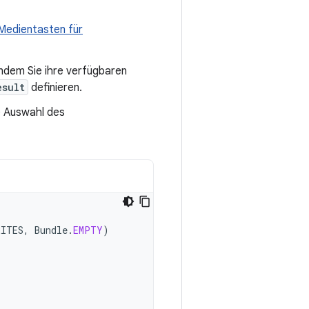
r Medientasten für
 indem Sie ihre verfügbaren
esult
definieren.
ie Auswahl des
RITES
,
Bundle
.
EMPTY
)