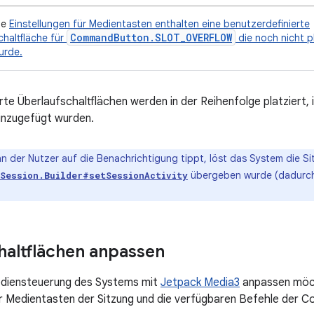
ie
Einstellungen für Medientasten enthalten eine benutzerdefinierte
CommandButton.SLOT_OVERFLOW
chaltfläche für
die noch nicht pl
urde.
te Überlaufschaltflächen werden in der Reihenfolge platziert, i
inzugefügt wurden.
 der Nutzer auf die Benachrichtigung tippt, löst das System die Si
übergeben wurde (dadurc
aSession.Builder#setSessionActivity
haltflächen anpassen
ediensteuerung des Systems mit
Jetpack Media3
anpassen möch
ür Medientasten der Sitzung und die verfügbaren Befehle der C