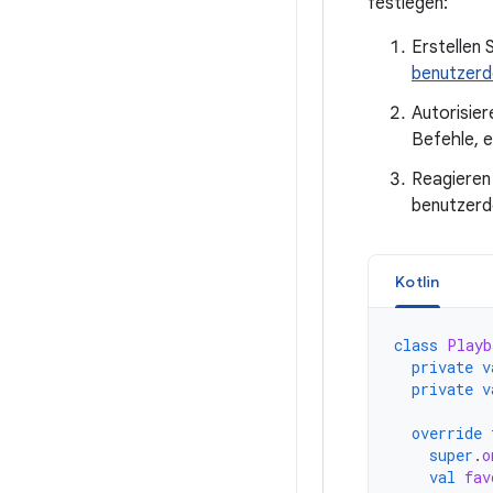
festlegen:
Erstellen 
benutzerde
Autorisier
Befehle, e
Reagieren 
benutzerde
Kotlin
class
Playb
private
v
private
v
override
super
.
o
val
fav