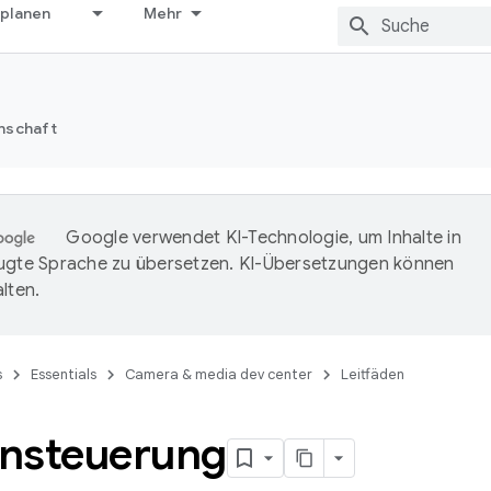
 planen
Mehr
nschaft
Google verwendet KI-Technologie, um Inhalte in
ugte Sprache zu übersetzen. KI-Übersetzungen können
lten.
s
Essentials
Camera & media dev center
Leitfäden
nsteuerung