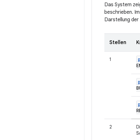
Das System zei
beschrieben. Im
Darstellung der
Stellen
K
1
E
B
R
2
D
S