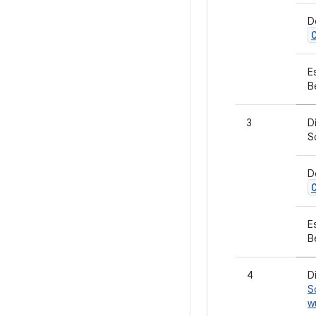
D
E
B
3
D
S
D
E
B
4
D
S
w