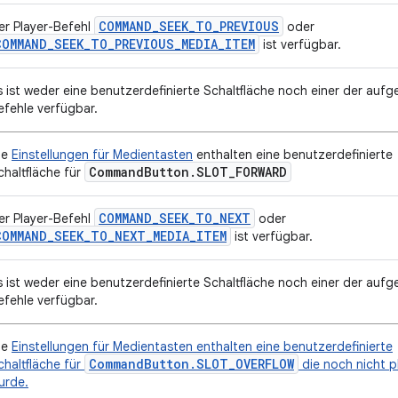
COMMAND_SEEK_TO_PREVIOUS
er Player-Befehl
oder
COMMAND_SEEK_TO_PREVIOUS_MEDIA_ITEM
ist verfügbar.
s ist weder eine benutzerdefinierte Schaltfläche noch einer der aufg
efehle verfügbar.
ie
Einstellungen für Medientasten
enthalten eine benutzerdefinierte
Command
Button
.
SLOT
_
FORWARD
chaltfläche für
COMMAND_SEEK_TO_NEXT
er Player-Befehl
oder
COMMAND_SEEK_TO_NEXT_MEDIA_ITEM
ist verfügbar.
s ist weder eine benutzerdefinierte Schaltfläche noch einer der aufg
efehle verfügbar.
ie
Einstellungen für Medientasten enthalten eine benutzerdefinierte
CommandButton.SLOT_OVERFLOW
chaltfläche für
die noch nicht pl
urde.