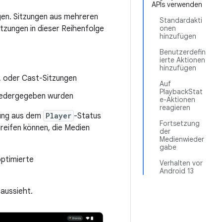
APIs verwenden
ngen. Sitzungen aus mehreren
Standardakti
itzungen in dieser Reihenfolge
onen
hinzufügen
Benutzerdefin
ierte Aktionen
hinzufügen
, oder Cast-Sitzungen
Auf
PlaybackStat
 wiedergegeben wurden
e-Aktionen
reagieren
rung aus dem
Player
-Status
Fortsetzung
reifen können, die Medien
der
Medienwieder
gabe
optimierte
Verhalten vor
Android 13
 aussieht.