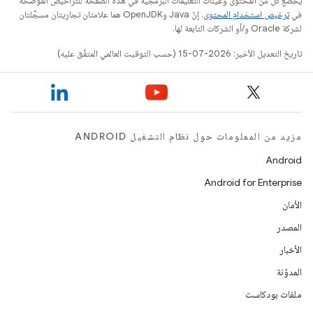
يخضع كل من المحتوى وعيّنات التعليمات البرمجية في هذه الصفحة للتراخيص الموضحّة
في
ترخيص استخدام المحتوى
. إنّ Java وOpenJDK هما علامتان تجاريتان مسجَّلتان
لشركة Oracle و/أو الشركات التابعة لها.
تاريخ التعديل الأخير: 2026-07-15 (حسب التوقيت العالمي المتفَّق عليه)
مزيد من المعلومات حول نظام التشغيل ANDROID
Android
Android for Enterprise
الأمان
المصدر
الأخبار
المدوّنة
ملفات بودكاست