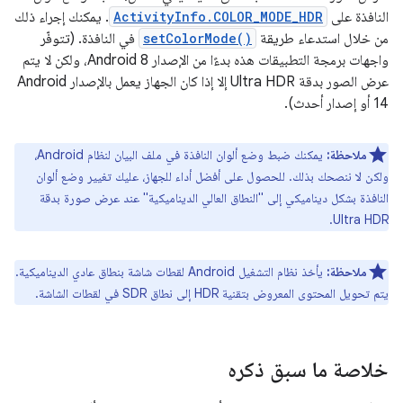
النافذة على
ActivityInfo.COLOR_MODE_HDR
. يمكنك إجراء ذلك
من خلال استدعاء طريقة
setColorMode()
في النافذة. (تتوفّر
واجهات برمجة التطبيقات هذه بدءًا من الإصدار Android 8، ولكن لا يتم
عرض الصور بدقة Ultra HDR إلا إذا كان الجهاز يعمل بالإصدار Android
14 أو إصدار أحدث).
ملاحظة:
يمكنك ضبط وضع ألوان النافذة في ملف البيان لنظام Android،
ولكن لا ننصحك بذلك. للحصول على أفضل أداء للجهاز، عليك تغيير وضع ألوان
النافذة بشكل ديناميكي إلى "النطاق العالي الديناميكية" عند عرض صورة بدقة
Ultra HDR.
ملاحظة:
يأخذ نظام التشغيل Android لقطات شاشة بنطاق عادي الديناميكية.
يتم تحويل المحتوى المعروض بتقنية HDR إلى نطاق SDR في لقطات الشاشة.
خلاصة ما سبق ذكره