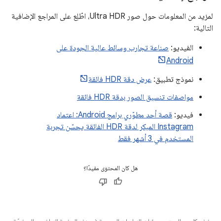
لمزيد من المعلومات حول صور Ultra HDR، اطّلِع على المراجع الإضافية
التالية:
الفيديو:
صناعة تجارب وسائط عالية الجودة على
Android
نموذج تطبيق:
عرض دقة HDR فائقة
مواصفات تنسيق الصور بدقة HDR فائقة
فيديو:
قصة أحد مطوّري برامج Android: اعتماد
Instagram المبكر لدقة HDR الفائقة يحسّن تجربة
المستخدم في 3 أشهر فقط
هل كان المحتوى مفيدًا؟