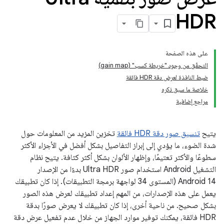
HDR
على هذه الصفحة
التحقّق من وجود "خريطة كسب" (gain map)
ضبط النافذة لعرض دقة HDR فائقة
خلاصة ما سبق ذكره
مراجع إضافية
يتيح
تنسيق صور دقة HDR فائقة
تخزين المزيد من المعلومات حول
شدة الضوء، ما يؤدي إلى إبراز التفاصيل بشكل أفضل في الأجزاء الأكثر
سطوعًا والأكثر تعتيمًا، وإظهار الألوان بشكل أكثر كثافة. يتيح نظام
التشغيل Android استخدام صور Ultra HDR بدءًا من الإصدار
Android 14 (المستوى 34 لواجهة برمجة التطبيقات). إذا كان تطبيقك
يعمل على هذه الإصدارات، من المهم إعداد تطبيقك لعرض هذه الصور
بشكل صحيح. من ناحية أخرى، إذا كان تطبيقك لا يعرض صورًا بدقة
HDR فائقة، يمكنك توفير موارد الجهاز من خلال عدم تفعيل عرض دقة