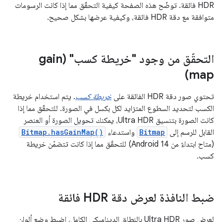
HDR فائقة. توضّح هذه الصفحة كيفية التحقّق مما إذا كانت الرسومات
متوافقة مع دقة HDR فائقة، وكيفية عرضها بشكل صحيح.
التحقّق من وجود "خريطة كسب" (gain
map)
تحتوي صور دقة HDR الفائقة على
خريطة كسب
. يتم استخدام خريطة
الكسب لتحديد السطوع المتزايد لكل بكسل في الصورة. للتحقّق مما إذا
كانت الصورة بتنسيق Ultra HDR، يمكنك تحويل الصورة أو العنصر
القابل للرسم إلى
Bitmap
واستدعاء
Bitmap.hasGainMap()
(متاح ابتداءً من Android 14) للتحقّق مما إذا كانت تتضمّن خريطة
كسب.
ضبط النافذة لعرض دقة HDR فائقة
لعرض صور Ultra HDR بالنطاق الديناميكي الكامل، اضبط وضع ألوان