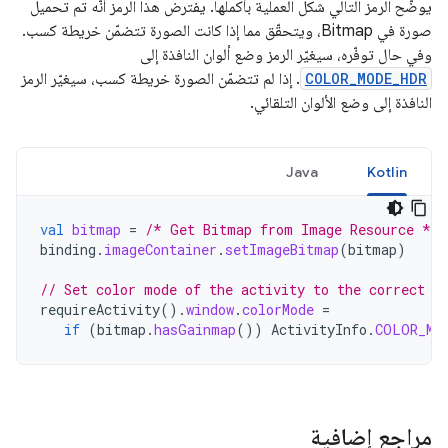
يوضّح الرمز التالي شكل العملية بأكملها. يفترض هذا الرمز أنّه تم تحميل
صورة في Bitmap، ويتحقّق مما إذا كانت الصورة تتضمّن خريطة كسب.
وفي حال توفّره، سيغيّر الرمز وضع ألوان النافذة إلى
COLOR_MODE_HDR
. إذا لم تتضمّن الصورة خريطة كسب، سيغيّر الرمز
النافذة إلى وضع الألوان التلقائي.
Java
Kotlin
val
bitmap
=
/* Get Bitmap from Image Resource */
binding
.
imageContainer
.
setImageBitmap
(
bitmap
)
// Set color mode of the activity to the correct c
requireActivity
().
window
.
colorMode
=
if
(
bitmap
.
hasGainmap
())
ActivityInfo
.
COLOR_MO
مراجع إضافية