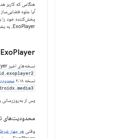
هنگامی که کاربر هد
آیا جلوه فضایی‌ساز
پخش‌کننده خود را به
ExoPlayer، به بخش
Player و صدای فضایی
Exo
نسخه‌های اخیر ExoPlayer، پذیرش صدای فضایی را آسان‌تر می‌کنند. اگر از کتابخانه مستقل ExoPlayer (با نام بسته
id.exoplayer2
نسخه ۲.۱۸
محدودیت‌
droidx.media3
پس از به‌روزرسانی وابستگی ExoPlayer به آخرین نسخه، برنامه شما فقط باید محتوایی را 
محدودیت‌های تع
وقتی
هر چهار شرط