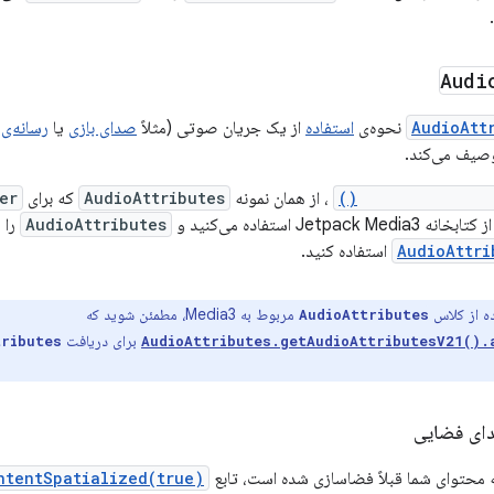
Audi
AudioAtt
نحوه‌ی
استفاده
از یک جریان صوتی (مثلاً
صدای بازی
یا
رسانه‌ی 
صیف می‌کند.
canBeSpatialize
، از همان نمونه
AudioAttributes
که برای
er
Jetpac استفاده می‌کنید و
AudioAttributes
را س
AudioAttri
استفاده کنید.
ده از کلاس
مربوط به Media3، مطمئن شوید که
AudioAttributes
برای دریافت
tributes
AudioAttributes.getAudioAttributesV21().
ای فضایی
ه محتوای شما قبلاً فضاسازی شده است، تابع
ntentSpatialized(true)