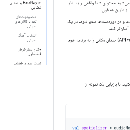
ی‌شود محتوای شما واقعی‌تر به نظر
ExoPlayer و صدای
فضایی
 از طریق هدفون.
محدودیت‌های
ند و در دوردست‌ها محو شود. در یک
تعداد کانال‌های
صوتی
سان‌تر کنند.
انتخاب آهنگ
اگر محتوای شما از یک فرمت صوتی پشتیبانی‌شده استفاده می‌کند، می‌توانید از اندروید ۱۳ (سطح API ۳۳) صدای مکانی را به برنامه خود
صوتی
رفتار پیش‌فرض
فضاسازی
تست صدای فضایی
د. با بازیابی یک نمونه از
val
spatializer
=
audioM