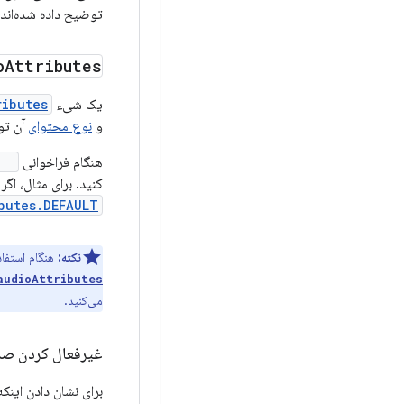
توضیح داده شده‌اند.
o
Attributes
یک شیء
ributes
و
نوع محتوای
آن تو
هنگام فراخوانی
d()
کنید. برای مثال، اگر از کتابخانه k Media3
butes.DEFAULT
نکته:
هنگام استفا
audioAttributes
می‌کنید.
غیرفعال کردن صد
برای نشان دادن اینک