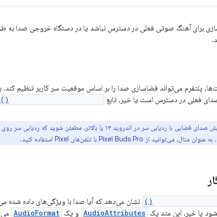
سازی برای آهنگ صوتی فعلی در دسترس نباشد یا در دستگاه خروجی صدا به طو
.
‌ها، پلتفرم می‌تواند فضاسازی صدا را بر اساس موقعیت سر کاربر تنظیم کند. بر
ای فعلی در دسترس است یا خیر، تابع
isHeadTrackerAvailable()
هنگام آزمایش صدای فضایی با ردیابی سر در اندروید ۱۳ یا بالاتر، مطم
انید از Pixel Buds Pro با تلفن‌های Pixel استفاده کنید.
ر
Spatializer.canB
نشان می‌دهد که آیا صدا با ویژگی‌های داده شده می
ود یا خیر. این متد یک
AudioAttributes
و یک
AudioFormat
می‌گ