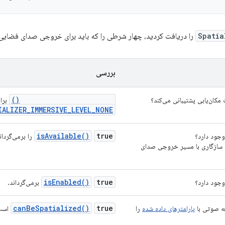
Spatia
را دریافت کردید، چهار شرطی را که باید برای خروجی صدای فضایی د
بررسی
getImmersiveAudioLevel()
ت مکان‌یابی پشتیبانی می‌کند؟
براب
IALIZER_IMMERSIVE_LEVEL_NONE
isAvailable()
true
وجود دارد؟
را برمی‌گردان
 سازگاری با مسیر خروجی صدای
isEnabled()
true
جود دارد؟
برمی‌گرداند.
canBeSpatialized()
true
عه صوتی با
پارامترهای داده شده
را
است