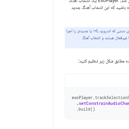
تغییر کند، ExoPlayer یک انتخاب آهنگ
ه باشید که این انتخاب آهنگ جدید
رفتار محدودیت تعداد کانال صوتی که در این بخش توضیح داده شده است، فقط در مورد دستگاه‌های دستی که اندروید ۱۲L یا جدیدتر را اجرا
ا انواع دیگر دستگاه‌ها، مانند Android TV، این محدودیت‌ها غیرفعال هستند و انتخاب آهنگ
ه مطابق شکل زیر تنظیم کنید:
exoPlayer
.
trackSelection
.
setConstrainAudioCha
.
build
()