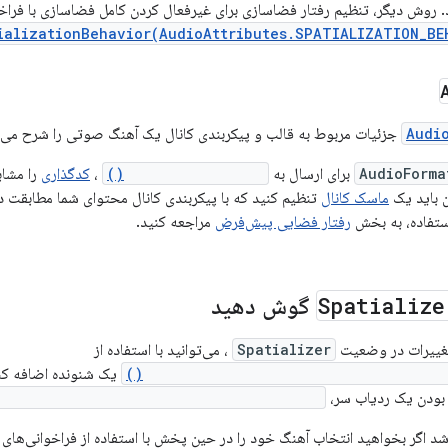
. روش دیگر، تنظیم رفتار فضاسازی برای غیرفعال کردن کامل فضاسازی با فراخو
ializationBehavior(AudioAttributes.SPATIALIZATION_BE
Audi
جزئیات مربوط به قالب و پیکربندی کانال یک آهنگ صوتی را شرح می‌
AudioForma
برای ارسال به
canBeSpatialized()
،
کدگذاری
را مشاب
 باید یک
ماسک کانال
تنظیم کنید که با پیکربندی کانال محتوای شما مطابقت دا
ستفاده، به بخش
رفتار فضایی پیش‌فرض
مراجعه کنید.
Spatialize
گوش دهید
تغییرات در وضعیت
Spatializer
، می‌توانید با استفاده از
Spatializer.addOnSpatializerStateCha
یک شنونده اضافه کنی
بودن یک ردیاب سر،
zer.addOnHeadTrackerAvailableListener()
اشد اگر بخواهید انتخاب آهنگ خود را در حین پخش با استفاده از فراخوانی‌های 