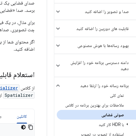
صدای فضایی یک تجرب
برسد. صدا «فضایی» م
صدا و تصویر را اضافه کنید
برای مثال، در یک ف
قابلیت های دوربین را اضافه کنید
چت تصویری، صداها می
بهبود رسانه‌ها با هوش مصنوعی
اضافه کنید.
دامنه دسترسی برنامه خود را افزایش
دهید
استعلام قابلی
برنامه رسانه خود را ارتقا دهید
از کلاس
ializer
Spatializer
از
نمای کلی
ملاحظات برای بهترین برنامه در کلاس
صوتی فضایی
کاتلین
جا
با HDR کار کنید
استفاده از تصویر در تصویر