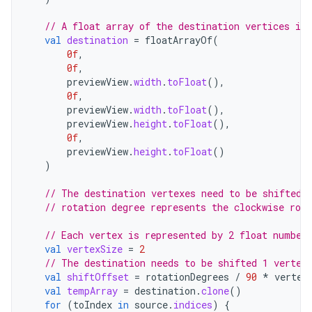
// A float array of the destination vertices in 
val
destination
=
floatArrayOf
(
0f
,
0f
,
previewView
.
width
.
toFloat
(),
0f
,
previewView
.
width
.
toFloat
(),
previewView
.
height
.
toFloat
(),
0f
,
previewView
.
height
.
toFloat
()
)
// The destination vertexes need to be shifted 
// rotation degree represents the clockwise rot
// Each vertex is represented by 2 float number
val
vertexSize
=
2
// The destination needs to be shifted 1 vertex
val
shiftOffset
=
rotationDegrees
/
90
*
vertex
val
tempArray
=
destination
.
clone
()
for
(
toIndex
in
source
.
indices
)
{