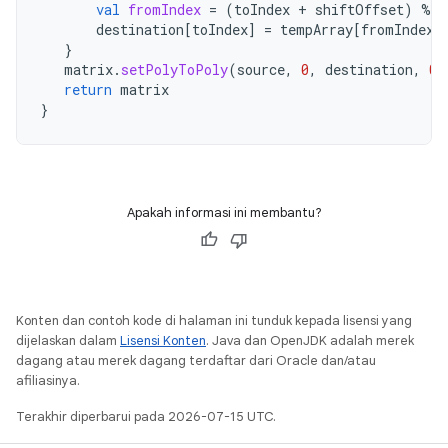
val
fromIndex
=
(
toIndex
+
shiftOffset
)
%
s
destination
[
toIndex
]
=
tempArray
[
fromIndex
]
}
matrix
.
setPolyToPoly
(
source
,
0
,
destination
,
0
,
return
matrix
}
Apakah informasi ini membantu?
Konten dan contoh kode di halaman ini tunduk kepada lisensi yang
dijelaskan dalam
Lisensi Konten
. Java dan OpenJDK adalah merek
dagang atau merek dagang terdaftar dari Oracle dan/atau
afiliasinya.
Terakhir diperbarui pada 2026-07-15 UTC.