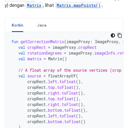
y) dengan
Matrix
, lihat
Matrix.mapPoints()
.
Kotlin
Java
fun
getCorrectionMatrix
(
imageProxy
:
ImageProxy
,
pr
val
cropRect
=
imageProxy
.
cropRect
val
rotationDegrees
=
imageProxy
.
imageInfo
.
rota
val
matrix
=
Matrix
()
// A float array of the source vertices (crop r
val
source
=
floatArrayOf
(
cropRect
.
left
.
toFloat
(),
cropRect
.
top
.
toFloat
(),
cropRect
.
right
.
toFloat
(),
cropRect
.
top
.
toFloat
(),
cropRect
.
right
.
toFloat
(),
cropRect
.
bottom
.
toFloat
(),
cropRect
.
left
.
toFloat
(),
cropRect
.
bottom
.
toFloat
()
)