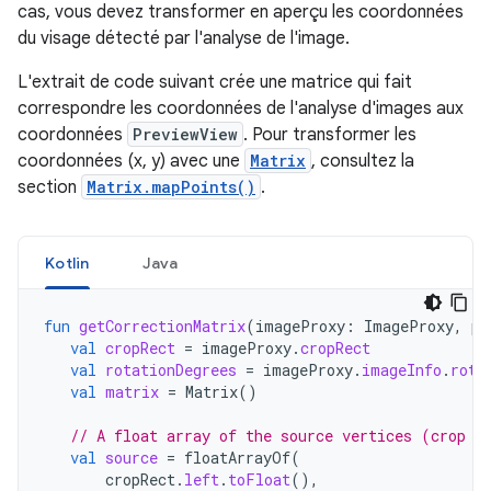
cas, vous devez transformer en aperçu les coordonnées
du visage détecté par l'analyse de l'image.
L'extrait de code suivant crée une matrice qui fait
correspondre les coordonnées de l'analyse d'images aux
coordonnées
PreviewView
. Pour transformer les
coordonnées (x, y) avec une
Matrix
, consultez la
section
Matrix.mapPoints()
.
Kotlin
Java
fun
getCorrectionMatrix
(
imageProxy
:
ImageProxy
,
pr
val
cropRect
=
imageProxy
.
cropRect
val
rotationDegrees
=
imageProxy
.
imageInfo
.
rota
val
matrix
=
Matrix
()
// A float array of the source vertices (crop r
val
source
=
floatArrayOf
(
cropRect
.
left
.
toFloat
(),