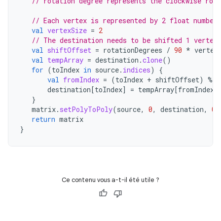
// rotation degree represents the clockwise rot
// Each vertex is represented by 2 float number
val
vertexSize
=
2
// The destination needs to be shifted 1 vertex
val
shiftOffset
=
rotationDegrees
/
90
*
vertex
val
tempArray
=
destination
.
clone
()
for
(
toIndex
in
source
.
indices
)
{
val
fromIndex
=
(
toIndex
+
shiftOffset
)
%
s
destination
[
toIndex
]
=
tempArray
[
fromIndex
]
}
matrix
.
setPolyToPoly
(
source
,
0
,
destination
,
0
,
return
matrix
}
Ce contenu vous a-t-il été utile ?