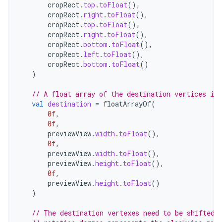
cropRect
.
top
.
toFloat
(),
cropRect
.
right
.
toFloat
(),
cropRect
.
top
.
toFloat
(),
cropRect
.
right
.
toFloat
(),
cropRect
.
bottom
.
toFloat
(),
cropRect
.
left
.
toFloat
(),
cropRect
.
bottom
.
toFloat
()
)
// A float array of the destination vertices in 
val
destination
=
floatArrayOf
(
0f
,
0f
,
previewView
.
width
.
toFloat
(),
0f
,
previewView
.
width
.
toFloat
(),
previewView
.
height
.
toFloat
(),
0f
,
previewView
.
height
.
toFloat
()
)
// The destination vertexes need to be shifted 