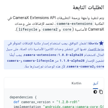
الطلبات التابعة
يتم تنفيذ واجهة برمجة التطبيقات CameraX Extensions API في
المكتبة
camera-extensions
. تعتمد الإضافات على وحدات
CameraX الأساسية (
core
و
camera2
و
lifecycle
).
ملاحظة:
لضمان التوافق، يجب استخدام إصدار مكتبة الإضافات المتوفّر في
حزمة الإصدار
نفسها التي تتضمّن وحدات الكاميرا الأساسية ذات الصلة. على سبيل
المثال، لاستخدام
، يجب أيضًا
camera-extensions:1.0.0-alpha28
تضمين الإصدار
من
و
camera-
camera-lifecycle
1.1.0-alpha28
و
، لأنّ هذه الوحدات تم إصدارها معًا.
camera-camera2
core
أنيق
Kotlin
dependencies
{
def
camerax_version
=
"1.2.0-rc01"
implementation
"androidx.camera:camera-core:${ca