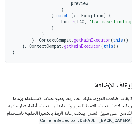
preview
)
}
catch
(
e
:
Exception
)
{
Log
.
e
(
TAG
,
"Use case binding f
}
}
},
ContextCompat
.
getMainExecutor
(
this
))
},
ContextCompat
.
getMainExecutor
(
this
))
}
إيقاف الإضافة
لإيقاف إضافات المورّد، عليك إلغاء ربط جميع حالات الاستخدام وإعادة
ربط حالات استخدام التقاط الصور والمعاينة باستخدام أداة اختيار عادية
للكاميرا. على سبيل المثال، يمكنك إعادة الربط بالكاميرا الخلفية باستخدام
.
CameraSelector.DEFAULT_BACK_CAMERA