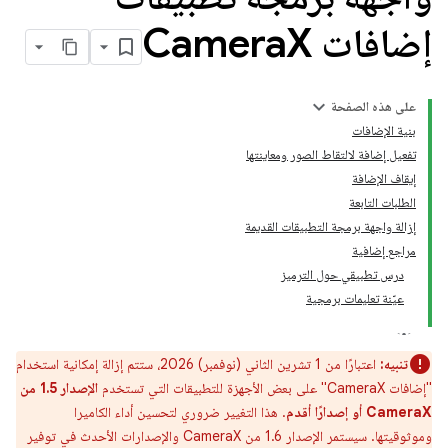
إضافات Camera
X
على هذه الصفحة
بنية الإضافات
تفعيل إضافة لالتقاط الصور ومعاينتها
إيقاف الإضافة
الطلبات التابعة
إزالة واجهة برمجة التطبيقات القديمة
مراجع إضافية
درس تطبيقي حول الترميز
عيّنة تعليمات برمجية
تنبيه:
اعتبارًا من 1 تشرين الثاني (نوفمبر) 2026، ستتم إزالة إمكانية استخدام
"إضافات CameraX" على بعض الأجهزة للتطبيقات التي تستخدم
الإصدار 1.5 من
CameraX أو إصدارًا أقدم
. هذا التغيير ضروري لتحسين أداء الكاميرا
وموثوقيتها. سيستمر الإصدار 1.6 من CameraX والإصدارات الأحدث في توفير