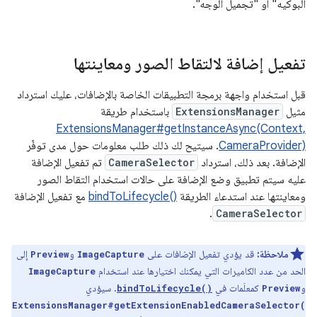
البوكيه" أو "تجميل الوجه".
تفعيل إضافة لالتقاط الصور ومعاينتها
قبل استخدام واجهة برمجة التطبيقات الخاصة بالإضافات، عليك استرداد
مثيل
ExtensionsManager
باستخدام طريقة
ExtensionsManager#getInstanceAsync(Context,
CameraProvider)
. سيتيح لك ذلك طلب معلومات حول مدى توفّر
الإضافة. بعد ذلك، استرداد
CameraSelector
تم تفعيل الإضافة
عليه سيتم تطبيق وضع الإضافة على حالات استخدام التقاط الصور
ومعاينتها عند استدعاء الطريقة
bindToLifecycle()‎
مع تفعيل الإضافة
.
CameraSelector
ملاحظة:
قد يؤدي تفعيل الإضافات على
و
إلى
Preview
ImageCapture
الحد من عدد الكاميرات التي يمكنك اختيارها عند استخدام
ImageCapture
و
كمعلَمات في
. سيؤدي
bindToLifecycle()
Preview
ExtensionsManager#getExtensionEnabledCameraSelector(