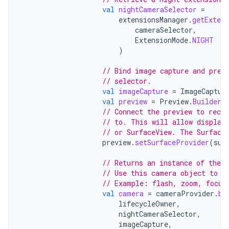
val
nightCameraSelector
=
extensionsManager
.
getExten
cameraSelector
,
ExtensionMode
.
NIGHT
)
// Bind image capture and prev
// selector.
val
imageCapture
=
ImageCaptur
val
preview
=
Preview
.
Builder
(
// Connect the preview to rece
// to. This will allow display
// or SurfaceView. The Surface
preview
.
setSurfaceProvider
(
sur
// Returns an instance of the 
// Use this camera object to c
// Example: flash, zoom, focus
val
camera
=
cameraProvider
.
bi
lifecycleOwner
,
nightCameraSelector
,
imageCapture
,