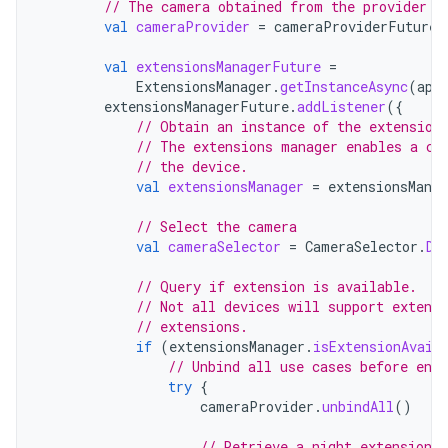
// The camera obtained from the provider w
val
cameraProvider
=
cameraProviderFuture
.
val
extensionsManagerFuture
=
ExtensionsManager
.
getInstanceAsync
(
app
extensionsManagerFuture
.
addListener
({
// Obtain an instance of the extension
// The extensions manager enables a ca
// the device.
val
extensionsManager
=
extensionsMana
// Select the camera
val
cameraSelector
=
CameraSelector
.
DE
// Query if extension is available.
// Not all devices will support extens
// extensions.
if
(
extensionsManager
.
isExtensionAvail
// Unbind all use cases before ena
try
{
cameraProvider
.
unbindAll
()
// Retrieve a night extension 