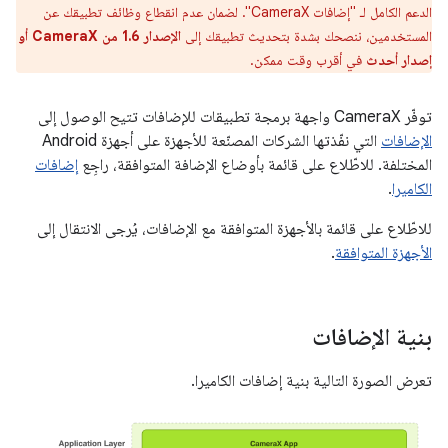
الدعم الكامل لـ "إضافات CameraX". لضمان عدم انقطاع وظائف تطبيقك عن
المستخدمين، ننصحك بشدة بتحديث تطبيقك إلى
الإصدار 1.6 من CameraX أو
إصدار أحدث
في أقرب وقت ممكن.
توفّر CameraX واجهة برمجة تطبيقات للإضافات تتيح الوصول إلى
الإضافات
التي نفّذتها الشركات المصنّعة للأجهزة على أجهزة Android
المختلفة. للاطّلاع على قائمة بأوضاع الإضافة المتوافقة، راجِع
إضافات
الكاميرا
.
للاطّلاع على قائمة بالأجهزة المتوافقة مع الإضافات، يُرجى الانتقال إلى
الأجهزة المتوافقة
.
بنية الإضافات
تعرض الصورة التالية بنية إضافات الكاميرا.