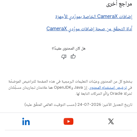
مراجع أخرى
إضافات CameraX الخاصة بمورّدي الأجهزة
أداة التحقّق من صحة إضافات مورّدي CameraX
هل كان المحتوى مفيدًا؟
يخضع كل من المحتوى وعيّنات التعليمات البرمجية في هذه الصفحة للتراخيص الموضحّة
في
ترخيص استخدام المحتوى
. إنّ Java وOpenJDK هما علامتان تجاريتان مسجَّلتان
لشركة Oracle و/أو الشركات التابعة لها.
تاريخ التعديل الأخير: 2026-07-24 (حسب التوقيت العالمي المتفَّق عليه)