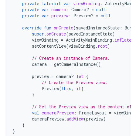
private
lateinit
var
viewBinding
:
ActivityMain
private
var
camera
:
Camera? 
=
null
private
var
preview
:
Preview? 
=
null
override
fun
onCreate
(
savedInstanceState
:
Bund
super
.
onCreate
(
savedInstanceState
)
viewBinding
=
ActivityMainBinding
.
inflate
(
setContentView
(
viewBinding
.
root
)
// Create an instance of Camera.
camera
=
getCameraInstance
()
preview
=
camera
?.
let
{
// Create the Preview view.
Preview
(
this
,
it
)
}
// Set the Preview view as the content of 
val
cameraPreview
:
FrameLayout
=
viewBindi
cameraPreview
.
addView
(
preview
)
}
}