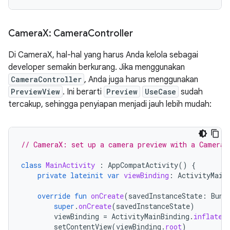
Camera
X: Camera
Controller
Di CameraX, hal-hal yang harus Anda kelola sebagai
developer semakin berkurang. Jika menggunakan
CameraController
, Anda juga harus menggunakan
PreviewView
. Ini berarti
Preview
UseCase
sudah
tercakup, sehingga penyiapan menjadi jauh lebih mudah:
// CameraX: set up a camera preview with a CameraC
class
MainActivity
:
AppCompatActivity
()
{
private
lateinit
var
viewBinding
:
ActivityMain
override
fun
onCreate
(
savedInstanceState
:
Bund
super
.
onCreate
(
savedInstanceState
)
viewBinding
=
ActivityMainBinding
.
inflate
(
setContentView
(
viewBinding
.
root
)