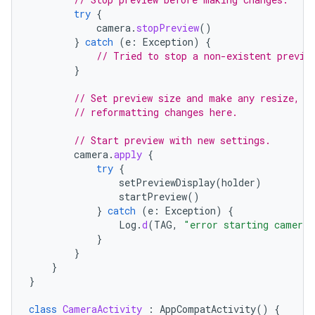
try
{
camera
.
stopPreview
()
}
catch
(
e
:
Exception
)
{
// Tried to stop a non-existent previe
}
// Set preview size and make any resize, r
// reformatting changes here.
// Start preview with new settings.
camera
.
apply
{
try
{
setPreviewDisplay
(
holder
)
startPreview
()
}
catch
(
e
:
Exception
)
{
Log
.
d
(
TAG
,
"error starting camera 
}
}
}
}
class
CameraActivity
:
AppCompatActivity
()
{