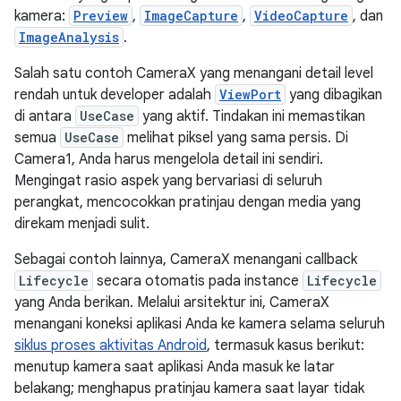
kamera:
Preview
,
ImageCapture
,
VideoCapture
, dan
ImageAnalysis
.
Salah satu contoh CameraX yang menangani detail level
rendah untuk developer adalah
ViewPort
yang dibagikan
di antara
UseCase
yang aktif. Tindakan ini memastikan
semua
UseCase
melihat piksel yang sama persis. Di
Camera1, Anda harus mengelola detail ini sendiri.
Mengingat rasio aspek yang bervariasi di seluruh
perangkat, mencocokkan pratinjau dengan media yang
direkam menjadi sulit.
Sebagai contoh lainnya, CameraX menangani callback
Lifecycle
secara otomatis pada instance
Lifecycle
yang Anda berikan. Melalui arsitektur ini, CameraX
menangani koneksi aplikasi Anda ke kamera selama seluruh
siklus proses aktivitas Android
, termasuk kasus berikut:
menutup kamera saat aplikasi Anda masuk ke latar
belakang; menghapus pratinjau kamera saat layar tidak