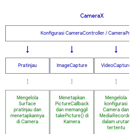
Camera
X
Konfigurasi CameraController / CameraPro
↓
↓
↓
Pratinjau
ImageCapture
VideoCapture
⁞
⁞
⁞
Mengelola
Menetapkan
Mengelola
Surface
PictureCallback
konfigurasi
pratinjau dan
dan memanggil
Camera dan
menetapkannya
takePicture() di
MediaRecorder
di Camera
Kamera
dalam urutan
tertentu