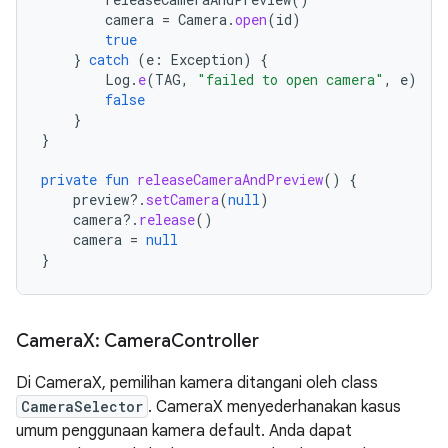
camera
=
Camera
.
open
(
id
)
true
}
catch
(
e
:
Exception
)
{
Log
.
e
(
TAG
,
"failed to open camera"
,
e
)
false
}
}
private
fun
releaseCameraAndPreview
()
{
preview
?.
setCamera
(
null
)
camera
?.
release
()
camera
=
null
}
Camera
X: Camera
Controller
Di CameraX, pemilihan kamera ditangani oleh class
CameraSelector
. CameraX menyederhanakan kasus
umum penggunaan kamera default. Anda dapat