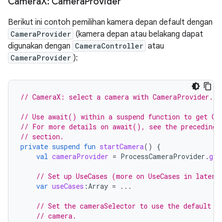
Camera
X: Camera
Provider
Berikut ini contoh pemilihan kamera depan default dengan
CameraProvider
(kamera depan atau belakang dapat
digunakan dengan
CameraController
atau
CameraProvider
):
// CameraX: select a camera with CameraProvider.
// Use await() within a suspend function to get Ca
// For more details on await(), see the preceding 
// section.
private
suspend
fun
startCamera
()
{
val
cameraProvider
=
ProcessCameraProvider
.
get
// Set up UseCases (more on UseCases in later 
var
useCases
:
Array
=
...
// Set the cameraSelector to use the default f
// camera.