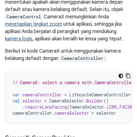
menentukan apakah akan menggunakan kamera depan
default atau kamera belakang default. Selain itu, objek
CameraControl
CameraX memungkinkan Anda
menetapkan tingkat zoom
untuk aplikasi, sehingga jika
aplikasi Anda berjalan di perangkat yang mendukung
kamera logis
, aplikasi akan beralih ke lensa yang tepat.
Berikut ini kode CameraX untuk menggunakan kamera
belakang default dengan
CameraController
:
// CameraX: select a camera with CameraController
var
cameraController
=
LifecycleCameraController
(
b
val
selector
=
CameraSelector
.
Builder
()
.
requireLensFacing
(
CameraSelector
.
LENS_FACING_
cameraController
.
cameraSelector
=
selector