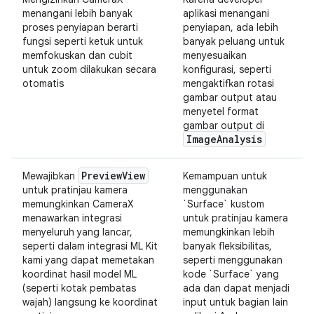
menangani lebih banyak
aplikasi menangani
proses penyiapan berarti
penyiapan, ada lebih
fungsi seperti ketuk untuk
banyak peluang untuk
memfokuskan dan cubit
menyesuaikan
untuk zoom dilakukan secara
konfigurasi, seperti
otomatis
mengaktifkan rotasi
gambar output atau
menyetel format
gambar output di
Image
Analysis
Preview
View
Mewajibkan
Kemampuan untuk
untuk pratinjau kamera
menggunakan
memungkinkan CameraX
`Surface` kustom
menawarkan integrasi
untuk pratinjau kamera
menyeluruh yang lancar,
memungkinkan lebih
seperti dalam integrasi ML Kit
banyak fleksibilitas,
kami yang dapat memetakan
seperti menggunakan
koordinat hasil model ML
kode `Surface` yang
(seperti kotak pembatas
ada dan dapat menjadi
wajah) langsung ke koordinat
input untuk bagian lain