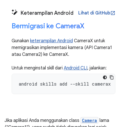
Keterampilan Android
Lihat di GitHub
open_in_new
Bermigrasi ke Camera
X
Gunakan
keterampilan Android
CameraX untuk
memigrasikan implementasi kamera (API Camera1
atau Camera2) ke CameraX.
Untuk menginstal skill dari
Android CLI
, jalankan:
android skills add --skill camerax
Jika aplikasi Anda menggunakan class
Camera
lama