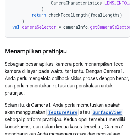
CameraCharacteristics
.
LENS_INFO_AV
)
return
checkFocalLength
(
focalLengths
)
}
val
cameraSelector
=
cameraInfo
.
getCameraSelector
(
Menampilkan pratinjau
Sebagian besar aplikasi kamera perlu menampilkan feed
kamera di layar pada waktu tertentu. Dengan Camera1,
Anda perlu mengelola callback siklus proses dengan benar,
dan perlu menentukan rotasi dan penskalaan untuk
pratinjau.
Selain itu, di Camera1, Anda perlu memutuskan apakah
akan menggunakan
TextureView
atau
SurfaceView
sebagai platform pratinjau. Kedua opsi tersebut memiliki
konsekuensi, dan dalam kedua kasus tersebut, Camera1
mengharuskan Anda menangani rotasi dan penskalaan