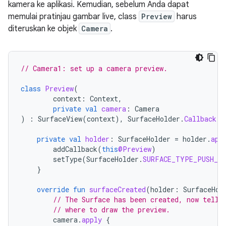
kamera ke aplikasi. Kemudian, sebelum Anda dapat
memulai pratinjau gambar live, class
Preview
harus
diteruskan ke objek
Camera
.
// Camera1: set up a camera preview.
class
Preview
(
context
:
Context
,
private
val
camera
:
Camera
)
:
SurfaceView
(
context
),
SurfaceHolder
.
Callback
{
private
val
holder
:
SurfaceHolder
=
holder
.
app
addCallback
(
this
@Preview
)
setType
(
SurfaceHolder
.
SURFACE_TYPE_PUSH_B
}
override
fun
surfaceCreated
(
holder
:
SurfaceHol
// The Surface has been created, now tell 
// where to draw the preview.
camera
.
apply
{