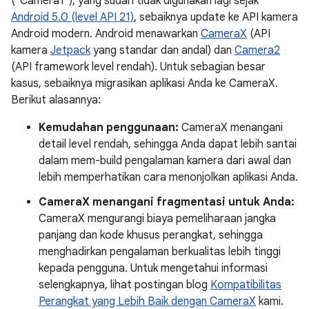
("Camera1"), yang sudah tidak digunakan lagi sejak
Android 5.0 (level API 21)
, sebaiknya update ke API kamera
Android modern. Android menawarkan
CameraX
(API
kamera
Jetpack
yang standar dan andal) dan
Camera2
(API framework level rendah). Untuk sebagian besar
kasus, sebaiknya migrasikan aplikasi Anda ke CameraX.
Berikut alasannya:
Kemudahan penggunaan:
CameraX menangani
detail level rendah, sehingga Anda dapat lebih santai
dalam mem-build pengalaman kamera dari awal dan
lebih memperhatikan cara menonjolkan aplikasi Anda.
CameraX menangani fragmentasi untuk Anda:
CameraX mengurangi biaya pemeliharaan jangka
panjang dan kode khusus perangkat, sehingga
menghadirkan pengalaman berkualitas lebih tinggi
kepada pengguna. Untuk mengetahui informasi
selengkapnya, lihat postingan blog
Kompatibilitas
Perangkat yang Lebih Baik dengan CameraX
kami.