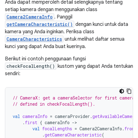
Anda dapat memperoleh detail selengkapnya tentang
setiap kamera dengan menggunakan class
Camera2CameraInfo
. Panggil
getCameraCharacteristic()
dengan kunci untuk data
kamera yang Anda inginkan. Periksa class
CameraCharacteristics
untuk melihat daftar semua
kunci yang dapat Anda buat kuerinya.
Berikut ini contoh penggunaan fungsi
checkFocalLength()
kustom yang dapat Anda tentukan
sendiri:
// CameraX: get a cameraSelector for first camera 
// defined in checkFocalLength().
val
cameraInfo
=
cameraProvider
.
getAvailableCamera
.
first
{
cameraInfo
->
val
focalLengths
=
Camera2CameraInfo
.
from
(
.
getCameraCharacteristic
(