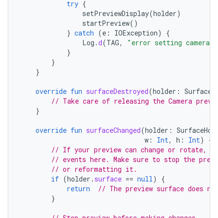
try
{
setPreviewDisplay
(
holder
)
startPreview
()
}
catch
(
e
:
IOException
)
{
Log
.
d
(
TAG
,
"error setting camera p
}
}
}
override
fun
surfaceDestroyed
(
holder
:
SurfaceH
// Take care of releasing the Camera previ
}
override
fun
surfaceChanged
(
holder
:
SurfaceHol
w
:
Int
,
h
:
Int
)
{
// If your preview can change or rotate, t
// events here. Make sure to stop the prev
// or reformatting it.
if
(
holder
.
surface
==
null
)
{
return
// The preview surface does no
}
// Stop preview before making changes.