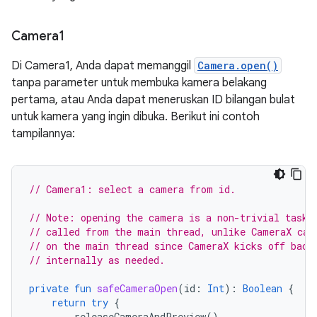
Camera1
Di Camera1, Anda dapat memanggil
Camera.open()
tanpa parameter untuk membuka kamera belakang
pertama, atau Anda dapat meneruskan ID bilangan bulat
untuk kamera yang ingin dibuka. Berikut ini contoh
tampilannya:
// Camera1: select a camera from id.
// Note: opening the camera is a non-trivial task,
// called from the main thread, unlike CameraX cal
// on the main thread since CameraX kicks off back
// internally as needed.
private
fun
safeCameraOpen
(
id
:
Int
):
Boolean
{
return
try
{
releaseCameraAndPreview
()