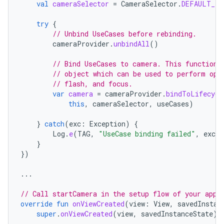
val
cameraSelector
=
CameraSelector
.
DEFAULT_FR
try
{
// Unbind UseCases before rebinding.
cameraProvider
.
unbindAll
()
// Bind UseCases to camera. This function 
// object which can be used to perform ope
// flash, and focus.
var
camera
=
cameraProvider
.
bindToLifecycl
this
,
cameraSelector
,
useCases
)
}
catch
(
exc
:
Exception
)
{
Log
.
e
(
TAG
,
"UseCase binding failed"
,
exc
)
}
})
...
// Call startCamera in the setup flow of your app,
override
fun
onViewCreated
(
view
:
View
,
savedInstan
super
.
onViewCreated
(
view
,
savedInstanceState
)