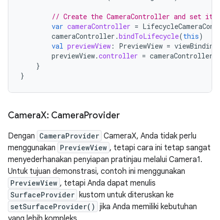
// Create the CameraController and set it 
var
cameraController
=
LifecycleCameraCont
cameraController
.
bindToLifecycle
(
this
)
val
previewView
:
PreviewView
=
viewBinding
previewView
.
controller
=
cameraController
}
}
Camera
X: Camera
Provider
Dengan
CameraProvider
CameraX, Anda tidak perlu
menggunakan
PreviewView
, tetapi cara ini tetap sangat
menyederhanakan penyiapan pratinjau melalui Camera1.
Untuk tujuan demonstrasi, contoh ini menggunakan
PreviewView
, tetapi Anda dapat menulis
SurfaceProvider
kustom untuk diteruskan ke
setSurfaceProvider()
jika Anda memiliki kebutuhan
yang lebih kompleks.