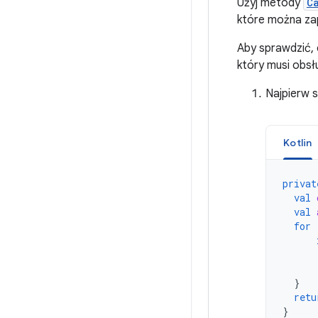
Użyj metody
C
które można za
Aby sprawdzić,
który musi obs
Najpierw 
Kotlin
privat
val
val
for
}
retu
}