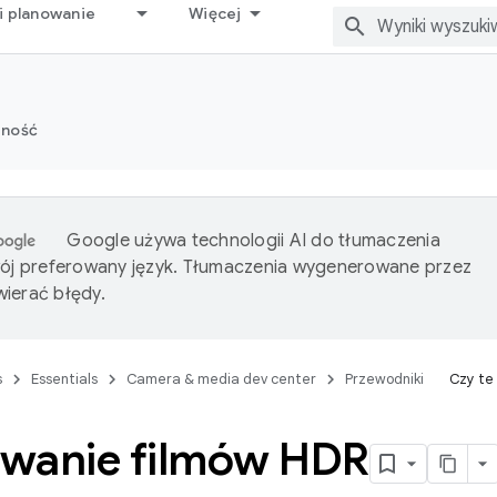
i planowanie
Więcej
zność
Google używa technologii AI do tłumaczenia
wój preferowany język. Tłumaczenia wygenerowane przez
ierać błędy.
s
Essentials
Camera & media dev center
Przewodniki
Czy te
wanie filmów HDR