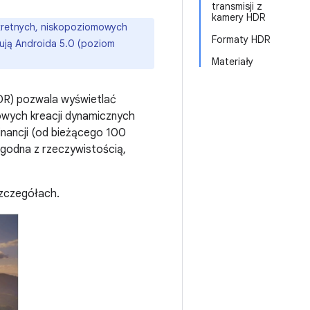
transmisji z
kamery HDR
nkretnych, niskopoziomowych
Formaty HDR
gują Androida 5.0 (poziom
Materiały
DR) pozwala wyświetlać
wych kreacji dynamicznych
inancji (od bieżącego 100
zgodna z rzeczywistością,
szczegółach.