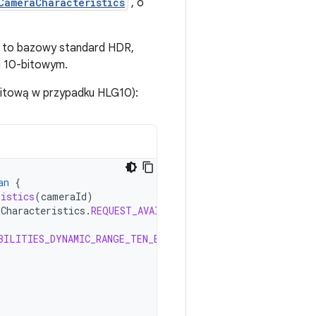
CameraCharacteristics
, o
0 to bazowy standard HDR,
m 10-bitowym.
 bitową w przypadku HLG10):
an
{
ristics
(
cameraId
)
aCharacteristics
.
REQUEST_AVAILABLE_CAPABILITIES
)
BILITIES_DYNAMIC_RANGE_TEN_BIT
)
{