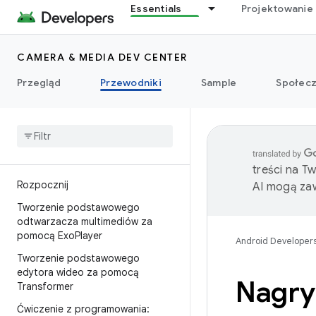
Essentials
Projektowanie 
CAMERA & MEDIA DEV CENTER
Przegląd
Przewodniki
Sample
Społec
treści na T
Rozpocznij
AI mogą zaw
Tworzenie podstawowego
odtwarzacza multimediów za
pomocą Exo
Player
Android Developer
Tworzenie podstawowego
edytora wideo za pomocą
Nagry
Transformer
Ćwiczenie z programowania: