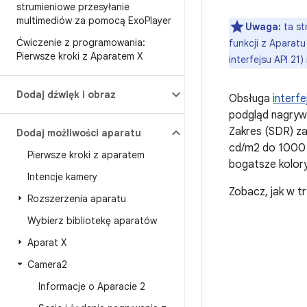
strumieniowe przesyłanie
multimediów za pomocą Exo
Player
Uwaga:
ta st
Ćwiczenie z programowania:
funkcji z Aparat
Pierwsze kroki z Aparatem X
interfejsu API 21)
Dodaj dźwięk i obraz
Obsługa
interf
podgląd nagryw
Zakres (SDR) za
Dodaj możliwości aparatu
cd/m2 do 1000 s
Pierwsze kroki z aparatem
bogatsze kolory,
Intencje kamery
Zobacz, jak w t
Rozszerzenia aparatu
Wybierz bibliotekę aparatów
Aparat X
Camera2
Informacje o Aparacie 2