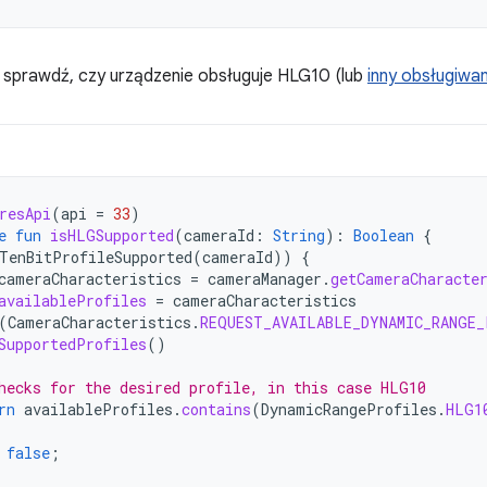
 sprawdź, czy urządzenie obsługuje HLG10 (lub
inny obsługiwan
resApi
(
api
=
33
)
e
fun
isHLGSupported
(
cameraId
:
String
):
Boolean
{
TenBitProfileSupported
(
cameraId
))
{
cameraCharacteristics
=
cameraManager
.
getCameraCharacte
availableProfiles
=
cameraCharacteristics
(
CameraCharacteristics
.
REQUEST_AVAILABLE_DYNAMIC_RANGE_
SupportedProfiles
()
hecks for the desired profile, in this case HLG10
rn
availableProfiles
.
contains
(
DynamicRangeProfiles
.
HLG1
false
;