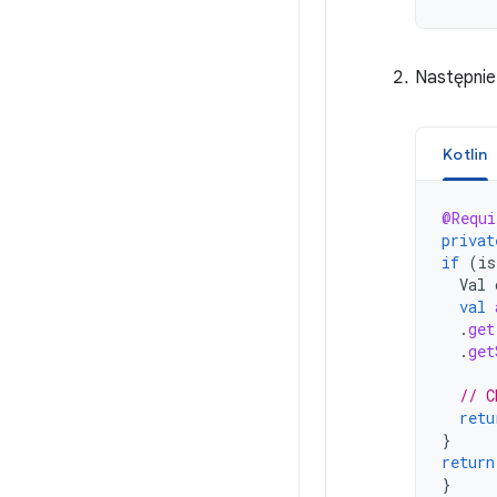
Następnie
Kotlin
@Requi
privat
if
(
is
Val
val
.
get
.
get
// C
retu
}
return
}