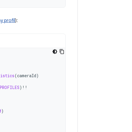
y profil
):
ristics
(
cameraId
)
PROFILES
)
!!
0
)