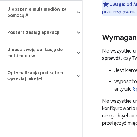
Uwaga:
od An
Ulepszanie multimediów za
przechwytywania 
pomocą AI
Poszerz zasięg aplikacji
Wymagani
Ulepsz swoją aplikację do
Nie wszystkie u
multimediów
sprawdź, czy Tw
Jest kiero
Optymalizacja pod kątem
wysokiej jakości
wyposażon
artykule
S
Nie wszystkie 
konfigurowania 
niezgodnych urz
przełączyć mię