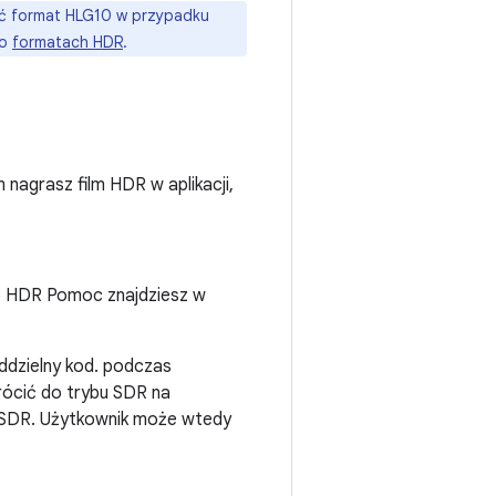
ać format HLG10 w przypadku
 o
formatach HDR
.
nagrasz film HDR w aplikacji,
 o HDR Pomoc znajdziesz w
ddzielny kod. podczas
wrócić do trybu SDR na
i SDR. Użytkownik może wtedy