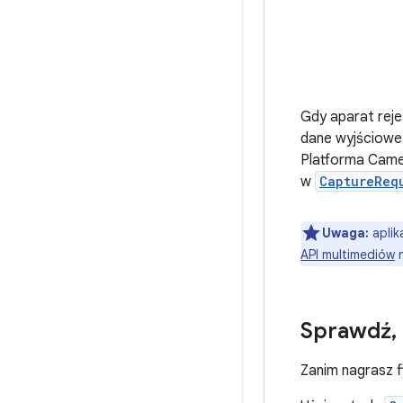
Gdy aparat reje
dane wyjściowe 
Platforma Came
w
CaptureReq
Uwaga:
aplik
API multimediów
n
Sprawdź
,
Zanim nagrasz f