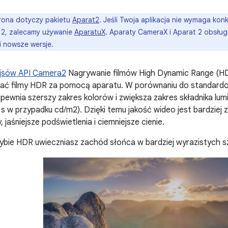
rona dotyczy pakietu
Aparat2
. Jeśli Twoja aplikacja nie wymaga ko
u 2, zalecamy używanie
AparatuX
. Aparaty CameraX i Aparat 2 obsłu
 i nowsze wersje.
ejsów API Camera2
Nagrywanie filmów High Dynamic Range (H
ać filmy HDR za pomocą aparatu. W porównaniu do standardo
pewnia szerszy zakres kolorów i zwiększa zakres składnika lum
 w przypadku cd/m2). Dzięki temu jakość wideo jest bardziej 
 jaśniejsze podświetlenia i ciemniejsze cienie.
rybie HDR uwieczniasz zachód słońca w bardziej wyrazistych 