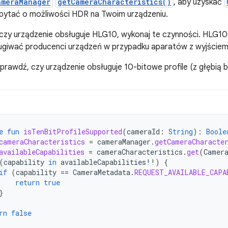
ameraManager
getCameraCharacteristics()
, aby uzyskać
pytać o możliwości HDR na Twoim urządzeniu.
 czy urządzenie obsługuje HLG10, wykonaj te czynności. HLG1
ługiwać producenci urządzeń w przypadku aparatów z wyjście
sprawdź, czy urządzenie obsługuje 10-bitowe profile (z głębią
e
fun
isTenBitProfileSupported
(
cameraId
:
String
):
Boole
cameraCharacteristics
=
cameraManager
.
getCameraCharacte
availableCapabilities
=
cameraCharacteristics
.
get
(
Camer
(
capability
in
availableCapabilities
!!
)
{
if
(
capability
==
CameraMetadata
.
REQUEST_AVAILABLE_CAPA
return
true
}
rn
false