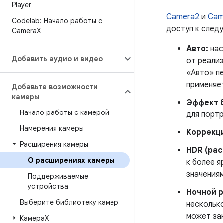
Player
Camera2
и
Cam
Codelab: Начало работы с
доступ к след
Camera
X
Авто:
нас
Добавить аудио и видео
от реали
«Авто» п
применяет
Добавьте возможности
камеры
Эффект 
Начало работы с камерой
для порт
Намерения камеры
Коррекци
Расширения камеры
HDR (ра
О расширениях камеры
к более 
значениям
Поддерживаемые
устройства
Ночной 
Выберите библиотеку камер
несколько
может за
КамераX