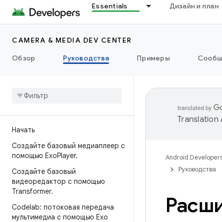
Essentials
Дизайн и план
CAMERA & MEDIA DEV CENTER
Обзор
Руководства
Примеры
Сообщ
Translation
Начать
Создайте базовый медиаплеер с
помощью Exo
Player
.
Android Developer
Руководства
Создайте базовый
видеоредактор с помощью
Transformer
.
Расши
Codelab: потоковая передача
мультимедиа с помощью Exo