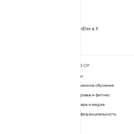
X
Читайте @AndroidDev в X
ПОДРОБНЕЕ ОБ ОС
ОБЗОР
ANDROID
Игры
Android
Машинное обучение
Android for Enterprise
Здоровье и фитнес
Безопасность
Камера и медиа
Исходный код
Конфиденциальность
Новости
5G
Блог