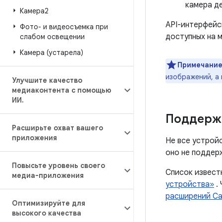
камера д
Камера2
API-интерфей
Фото- и видеосъемка при
доступных на 
слабом освещении
Камера (устарела)
Примечание
изображений, а 
Улучшите качество
медиаконтента с помощью
ИИ
.
Поддерж
Расширьте охват вашего
приложения
Не все устрой
оно не поддер
Повысьте уровень своего
Список извест
медиа-приложения
устройства»
.
расширений C
Оптимизируйте для
высокого качества