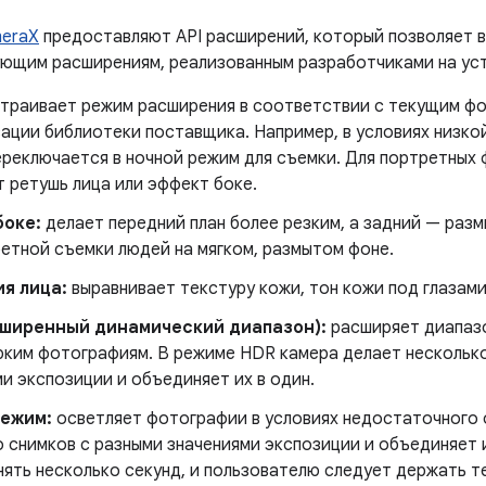
eraX
предоставляют API расширений, который позволяет 
ующим расширениям, реализованным разработчиками на уст
траивает режим расширения в соответствии с текущим фо
зации библиотеки поставщика. Например, в условиях низк
ереключается в ночной режим для съемки. Для портретных
 ретушь лица или эффект боке.
боке:
делает передний план более резким, а задний — раз
ретной съемки людей на мягком, размытом фоне.
я лица:
выравнивает текстуру кожи, тон кожи под глазами
сширенный динамический диапазон):
расширяет диапазо
ярким фотографиям. В режиме HDR камера делает нескольк
и экспозиции и объединяет их в один.
режим:
осветляет фотографии в условиях недостаточного 
 снимков с разными значениями экспозиции и объединяет 
нять несколько секунд, и пользователю следует держать т