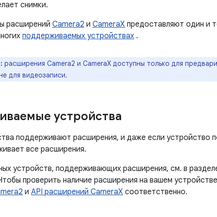
елает снимки.
сы расширений
Camera2
и
CameraX
предоставляют один и т
многих
поддерживаемых устройствах
.
:
расширения Camera2 и CameraX доступны только для предвари
не для видеозаписи.
иваемые устройства
ства поддерживают расширения, и даже если устройство 
живает все расширения.
ных устройств, поддерживающих расширения, см. в разде
 Чтобы проверить наличие расширения на вашем устройств
amera2
и
API расширений CameraX
соответственно.