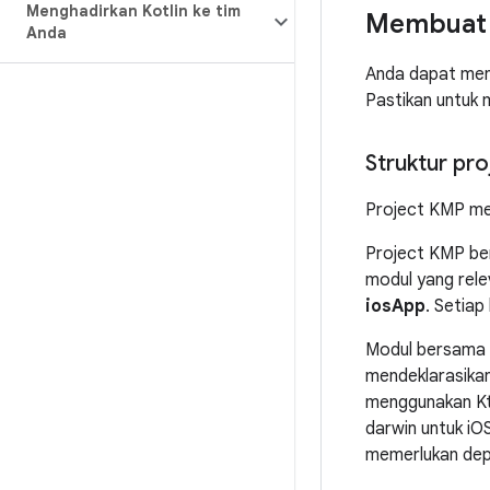
Menghadirkan Kotlin ke tim
Membuat p
Anda
Anda dapat me
Pastikan untuk 
Struktur pro
Project KMP men
Project KMP be
modul yang rele
iosApp
. Setiap
Modul bersama m
mendeklarasikan
menggunakan Kt
darwin untuk iO
memerlukan dep