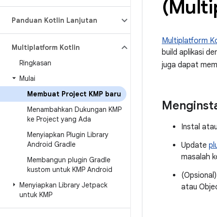
(Multi
Panduan Kotlin Lanjutan
Multiplatform Ko
Multiplatform Kotlin
build aplikasi 
Ringkasan
juga dapat me
Mulai
Membuat Project KMP baru
Menginsta
Menambahkan Dukungan KMP
ke Project yang Ada
Instal ata
Menyiapkan Plugin Library
Android Gradle
Update
pl
masalah ko
Membangun plugin Gradle
kustom untuk KMP Android
(Opsional
Menyiapkan Library Jetpack
atau Obje
untuk KMP