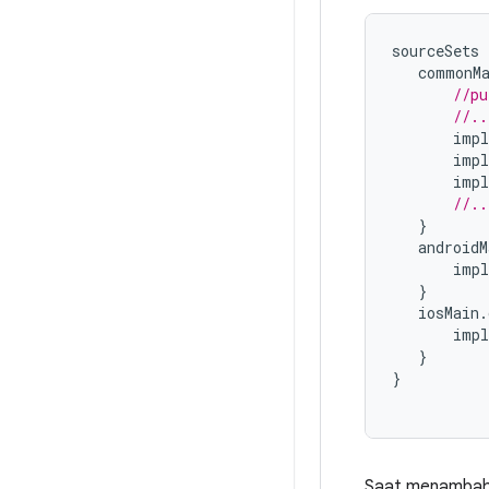
sourceSets
commonM
//pu
//..
impl
impl
impl
//..
}
androidM
impl
}
iosMain
.
impl
}
}
Saat menambahka