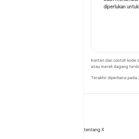
diperlukan untuk
Konten dan contoh kode d
atau merek dagang terdaft
Terakhir diperbarui pad
X
Ikuti @AndroidDev tentang X