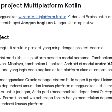
roject Multiplatform Kotlin
nggunakan
wizard Multiplatform Kotlin
dari JetBrains untuk 
memilih opsi
Jangan bagikan UI
agar UI tetap native.
ject
gikuti struktur project yang mirip dengan project Android.
risi modul khusus platform beserta modul bersama. Tambahkan
van. Misalnya, tambahkan UI aplikasi Android di modul
android
 kode yang ingin Anda bagikan antar-platform akan ditempatkan
enggunakan Gradle sebagai sistem build seperti project lainn
 dependensi umum dan khusus platform menggunakan set sumber.
or untuk jaringan, Anda perlu menambahkan dependensi OkHttp
S. Perhatikan bahwa beberapa library hanya memerlukan depen
endensi khusus platform.