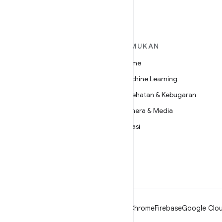
SELENGKAPNYA
TEMUKAN
TENTANG ANDROID
Game
Android
Machine Learning
Android untuk Perusahaan
Kesehatan & Kebugaran
Keamanan
Kamera & Media
Source
Privasi
Berita
5G
Blog
Podcast
Android
Chrome
Firebase
Google Clou