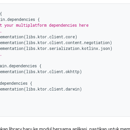
{
ain
.
dependencies
{
t your multiplatform dependencies here
.
ementation
(
libs
.
ktor
.
client
.
core
)
ementation
(
libs
.
ktor
.
client
.
content
.
negotiation
)
ementation
(
libs
.
ktor
.
serialization
.
kotlinx
.
json
)
.
ain
.
dependencies
{
ementation
(
libs
.
ktor
.
client
.
okhttp
)
dependencies
{
ementation
(
libs
.
ktor
.
client
.
darwin
)
n library baru ke modul bersama aplikasi, pastikan untuk me