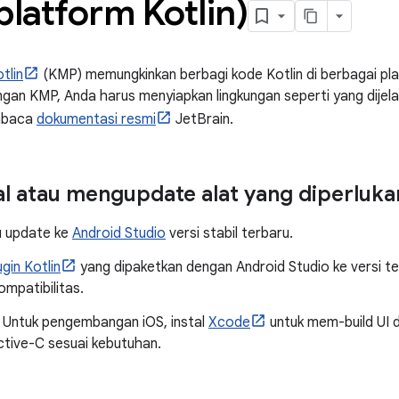
platform Kotlin)
tlin
(KMP) memungkinkan berbagi kode Kotlin di berbagai pl
dengan KMP, Anda harus menyiapkan lingkungan seperti yang dije
mbaca
dokumentasi resmi
JetBrain.
l atau mengupdate alat yang diperluka
u update ke
Android Studio
versi stabil terbaru.
ugin Kotlin
yang dipaketkan dengan Android Studio ke versi t
mpatibilitas.
) Untuk pengembangan iOS, instal
Xcode
untuk mem-build UI
ctive-C sesuai kebutuhan.