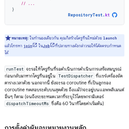
// ...
}
RepositoryTest
.
kt
หมายเหตุ:
ในทำนองเดียวกัน คุณก็สร้างโครูทีนใหม่ด้วย
launch
แล้วโทรหา
ใน
ที่ปลายทางดังกล่าวรอให้โค้ดครบกําหนด
join
Job
ได้
runTest
จะรอให้โครูทีนที่รอดำเนินการดำเนินการเสร็จสมบูรณ์
ก่อนกลับมาหากโครูทีนอยู่ใน
TestDispatcher
ที่แชร์เครื่องจัด
ตารางเวลาด้วย นอกจากนี้ ยังจะรอ coroutine ที่เป็นลูกของ
coroutine ทดสอบระดับบนสุดด้วย ถึงแม้ว่าจะอยู่บนแอพพลิเมนต์
อื่นๆ ก็ตาม (จนถึงระยะหมดเวลาที่ระบุไว้โดยพารามิเตอร์
dispatchTimeoutMs
ซึ่งคือ 60 วินาทีโดยค่าเริ่มต้น)
การตั้งค่าผู้มอบหมายงานหลัก