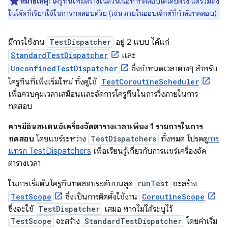
หมายเหตุ:
โครูทีนใหม่สร้างในส่วนเนื้อหาทดสอบได้โดยตรง แต่รวมถึง
ในโค้ดที่เรียกใช้ในการทดสอบด้วย (เช่น ภายในออบเจ็กต์ที่กำลังทดสอบ)
มีการใช้งาน
TestDispatcher
อยู่ 2 แบบ ได้แก่
StandardTestDispatcher
และ
UnconfinedTestDispatcher
ซึ่งกำหนดเวลาต่างๆ สำหรับ
โครูทีนที่เพิ่งเริ่มใหม่ ทั้งคู่ใช้
TestCoroutineScheduler
เพื่อควบคุมเวลาเสมือนและจัดการโครูทีนในการวิ่งภายในการ
ทดสอบ
ควรมีอินสแตนซ์เครื่องจัดตารางเวลาเพียง 1 รายการในการ
ทดสอบ
โดยแชร์ระหว่าง
TestDispatchers
ทั้งหมด โปรดดู
การ
แทรก TestDispatchers
เพื่อเรียนรู้เกี่ยวกับการแชร์เครื่องจัด
ตารางเวลา
ในการเริ่มต้นโครูทีนทดสอบระดับบนสุด
runTest
จะสร้าง
TestScope
ซึ่งเป็นการติดตั้งใช้งาน
CoroutineScope
ซึ่งจะใช้
TestDispatcher
เสมอ หากไม่ได้ระบุไว้
TestScope
จะสร้าง
StandardTestDispatcher
โดยค่าเริ่ม