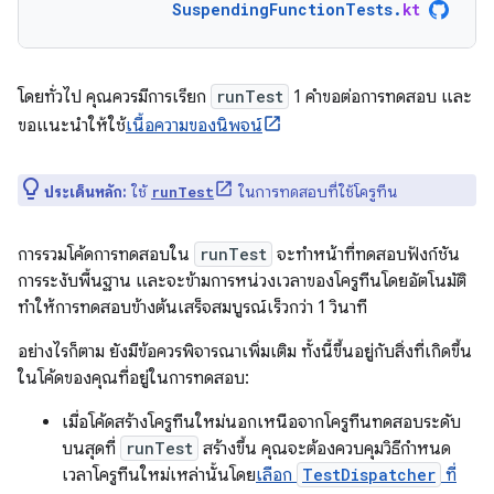
SuspendingFunctionTests
.
kt
โดยทั่วไป คุณควรมีการเรียก
runTest
1 คำขอต่อการทดสอบ และ
ขอแนะนำให้ใช้
เนื้อความของนิพจน์
ประเด็นหลัก:
ใช้
ในการทดสอบที่ใช้โครูทีน
runTest
การรวมโค้ดการทดสอบใน
runTest
จะทำหน้าที่ทดสอบฟังก์ชัน
การระงับพื้นฐาน และจะข้ามการหน่วงเวลาของโครูทีนโดยอัตโนมัติ
ทำให้การทดสอบข้างต้นเสร็จสมบูรณ์เร็วกว่า 1 วินาที
อย่างไรก็ตาม ยังมีข้อควรพิจารณาเพิ่มเติม ทั้งนี้ขึ้นอยู่กับสิ่งที่เกิดขึ้น
ในโค้ดของคุณที่อยู่ในการทดสอบ:
เมื่อโค้ดสร้างโครูทีนใหม่นอกเหนือจากโครูทีนทดสอบระดับ
บนสุดที่
runTest
สร้างขึ้น คุณจะต้องควบคุมวิธีกำหนด
เวลาโครูทีนใหม่เหล่านั้นโดย
เลือก
TestDispatcher
ที่