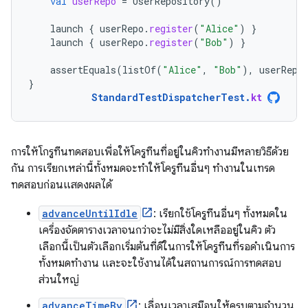
val
userRepo
=
UserRepository
()
launch
{
userRepo
.
register
(
"Alice"
)
}
launch
{
userRepo
.
register
(
"Bob"
)
}
assertEquals
(
listOf
(
"Alice"
,
"Bob"
),
userRepo
}
StandardTestDispatcherTest
.
kt
การให้โกรูทีนทดสอบเพื่อให้โครูทีนที่อยู่ในคิวทำงานมีหลายวิธีด้วย
กัน การเรียกเหล่านี้ทั้งหมดจะทำให้โครูทีนอื่นๆ ทำงานในเทรด
ทดสอบก่อนแสดงผลได้
advanceUntilIdle
: เรียกใช้โครูทีนอื่นๆ ทั้งหมดใน
เครื่องจัดตารางเวลาจนกว่าจะไม่มีสิ่งใดเหลืออยู่ในคิว ตัว
เลือกนี้เป็นตัวเลือกเริ่มต้นที่ดีในการให้โครูทีนที่รอดำเนินการ
ทั้งหมดทำงาน และจะใช้งานได้ในสถานการณ์การทดสอบ
ส่วนใหญ่
advanceTimeBy
: เลื่อนเวลาเสมือนให้ครบตามจำนวน