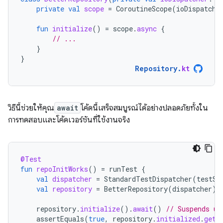
private
val
scope
=
CoroutineScope
(
ioDispatche
fun
initialize
()
=
scope
.
async
{
// ...
}
}
Repository
.
kt
วิธีนี้ช่วยให้คุณ
await
โค้ดนี้เสร็จสมบูรณ์ได้อย่างปลอดภัยทั้งใน
การทดสอบและโค้ดเวอร์ชันที่ใช้งานจริง
@Test
fun
repoInitWorks
()
=
runTest
{
val
dispatcher
=
StandardTestDispatcher
(
testSc
val
repository
=
BetterRepository
(
dispatcher
)
repository
.
initialize
().
await
()
// Suspends un
assertEquals
(
true
,
repository
.
initialized
.
get
(