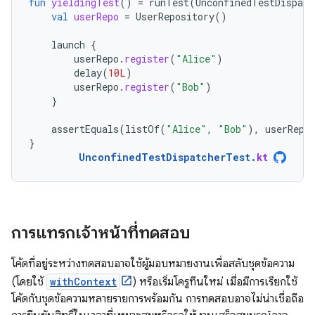
fun
yieldingTest
()
=
runTest
(
UnconfinedTestDispatc
val
userRepo
=
UserRepository
()
launch
{
userRepo
.
register
(
"Alice"
)
delay
(
10L
)
userRepo
.
register
(
"Bob"
)
}
assertEquals
(
listOf
(
"Alice"
,
"Bob"
),
userRepo
}
UnconfinedTestDispatcherTest
.
kt
การแทรกเจ้าหน้าที่ทดสอบ
โค้ดที่อยู่ระหว่างทดสอบอาจใช้ผู้มอบหมายงานเพื่อสลับชุดข้อความ
(โดยใช้
withContext
) หรือเริ่มโครูทีนใหม่ เมื่อมีการเรียกใช้
โค้ดกับชุดข้อความหลายรายการพร้อมกัน การทดสอบอาจไม่น่าเชื่อถือ