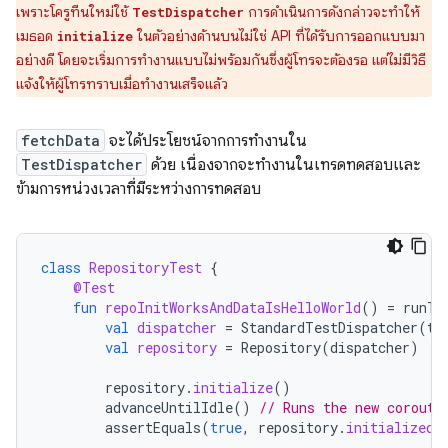
เพราะโครูทีนใหม่ใช้
การดำเนินการดังกล่าวจะทำให้
TestDispatcher
เมธอด
ในตัวอย่างด้านบนไม่ใช่ API ที่ได้รับการออกแบบมา
initialize
อย่างดี โดยจะเริ่มการทำงานแบบไม่พร้อมกันซึ่งผู้โทรจะต้องรอ แต่ไม่มีวิธี
แจ้งให้ผู้โทรทราบเมื่อทำงานเสร็จแล้ว
fetchData
จะได้ประโยชน์จากการทำงานใน
TestDispatcher
ด้วย เนื่องจากจะทำงานในเทรดทดสอบและ
ข้ามการหน่วงเวลาที่มีระหว่างการทดสอบ
class
RepositoryTest
{
@Test
fun
repoInitWorksAndDataIsHelloWorld
()
=
runTe
val
dispatcher
=
StandardTestDispatcher
(
te
val
repository
=
Repository
(
dispatcher
)
repository
.
initialize
()
advanceUntilIdle
()
// Runs the new corouti
assertEquals
(
true
,
repository
.
initialized
.