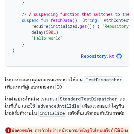
}
// A suspending function that switches to the 
suspend
fun
fetchData
():
String
=
withContext
(
require
(
initialized
.
get
())
{
"Repository s
delay
(
500L
)
"Hello world"
}
}
Repository
.
kt
ในการทดสอบ คุณสามารถแทรกการใช้งาน
TestDispatcher
เพื่อแทนที่ผู้มอบหมายงาน
IO
ในตัวอย่างด้านล่าง เราแทรก
StandardTestDispatcher
ลง
ในที่เก็บ และใช้
advanceUntilIdle
เพื่อตรวจสอบว่าโครูทีน
ใหม่เริ่มทำงานใน
initialize
เสร็จสิ้นแล้วก่อนดำเนินการต่อ
ข้อควรระวัง:
การก้าวไปข้างหน้าจนกระทั่งโครูทีนใหม่เสร็จทำได้เพียง