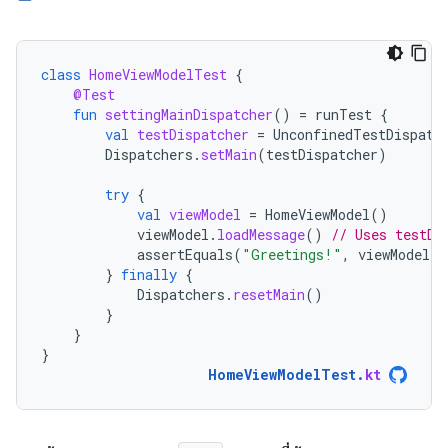
class
HomeViewModelTest
{
@Test
fun
settingMainDispatcher
()
=
runTest
{
val
testDispatcher
=
UnconfinedTestDispatc
Dispatchers
.
setMain
(
testDispatcher
)
try
{
val
viewModel
=
HomeViewModel
()
viewModel
.
loadMessage
()
// Uses testDi
assertEquals
(
"Greetings!"
,
viewModel
.
m
}
finally
{
Dispatchers
.
resetMain
()
}
}
}
HomeViewModelTest
.
kt