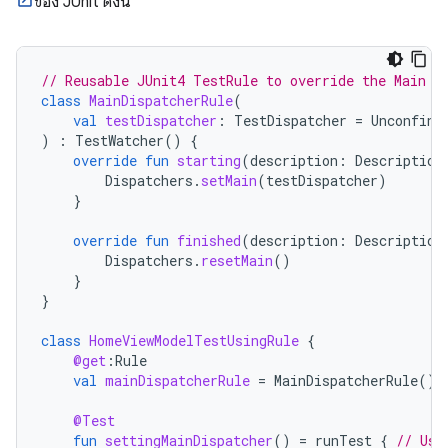
ของ JUnit ดังนี้
// Reusable JUnit4 TestRule to override the Main d
class
MainDispatcherRule
(
val
testDispatcher
:
TestDispatcher
=
Unconfine
)
:
TestWatcher
()
{
override
fun
starting
(
description
:
Description
Dispatchers
.
setMain
(
testDispatcher
)
}
override
fun
finished
(
description
:
Description
Dispatchers
.
resetMain
()
}
}
class
HomeViewModelTestUsingRule
{
@get
:
Rule
val
mainDispatcherRule
=
MainDispatcherRule
()
@Test
fun
settingMainDispatcher
()
=
runTest
{
// Use