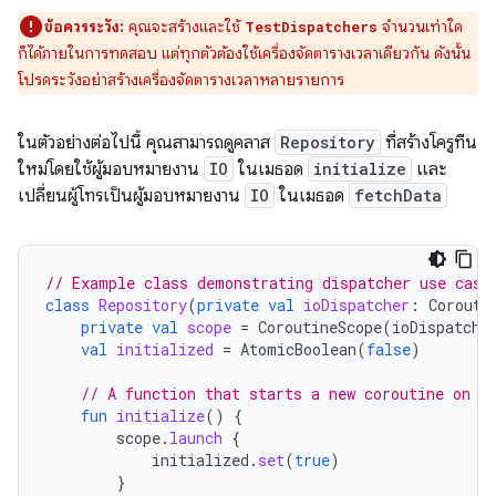
ข้อควรระวัง:
คุณจะสร้างและใช้
จำนวนเท่าใด
TestDispatchers
ก็ได้ภายในการทดสอบ แต่ทุกตัวต้องใช้เครื่องจัดตารางเวลาเดียวกัน ดังนั้น
โปรดระวังอย่าสร้างเครื่องจัดตารางเวลาหลายรายการ
ในตัวอย่างต่อไปนี้ คุณสามารถดูคลาส
Repository
ที่สร้างโครูทีน
ใหม่โดยใช้ผู้มอบหมายงาน
IO
ในเมธอด
initialize
และ
เปลี่ยนผู้โทรเป็นผู้มอบหมายงาน
IO
ในเมธอด
fetchData
// Example class demonstrating dispatcher use case
class
Repository
(
private
val
ioDispatcher
:
Corouti
private
val
scope
=
CoroutineScope
(
ioDispatche
val
initialized
=
AtomicBoolean
(
false
)
// A function that starts a new coroutine on t
fun
initialize
()
{
scope
.
launch
{
initialized
.
set
(
true
)
}