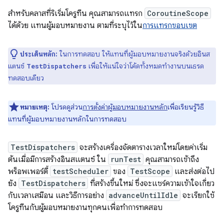
สำหรับคลาสที่ริเริ่มโครูทีน คุณสามารถแทรก
CoroutineScope
ได้ด้วย แทนผู้มอบหมายงาน ตามที่ระบุไว้ใน
การแทรกขอบเขต
ประเด็นหลัก:
ในการทดสอบ ให้แทนที่ผู้มอบหมายงานจริงด้วยอินส
แตนซ์
เพื่อให้แน่ใจว่าโค้ดทั้งหมดทำงานบนเธรด
TestDispatchers
ทดสอบเดียว
หมายเหตุ:
โปรดดูส่วน
การตั้งค่าผู้มอบหมายงานหลัก
เพื่อเรียนรู้วิธี
แทนที่ผู้มอบหมายงานหลักในการทดสอบ
TestDispatchers
จะสร้างเครื่องจัดตารางเวลาใหม่โดยค่าเริ่ม
ต้นเมื่อมีการสร้างอินสแตนซ์ ใน
runTest
คุณสามารถเข้าถึง
พร็อพเพอร์ตี้
testScheduler
ของ
TestScope
และส่งต่อไป
ยัง
TestDispatchers
ที่สร้างขึ้นใหม่ ซึ่งจะแชร์ความเข้าใจเกี่ยว
กับเวลาเสมือน และวิธีการอย่าง
advanceUntilIdle
จะเรียกใช้
โครูทีนกับผู้มอบหมายงานทุกคนเพื่อทำการทดสอบ