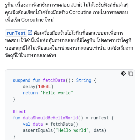
รูทีน เนื่องจากฟังก์ชันการทดสอบ JUnit ไม่ได้ระงับฟังก์ชันต่างๆ
คุณจึงต้องเรียกใช้เครื่องมือสร้าง Coroutine ภายในการทดสอบ
เพื่อเริ่ม Coroutine ใหม่
runTest
คือเครื่องมือสร้างโอโรทีนที่ออกแบบมาเพื่อการ
ทดสอบ ใช้ค่านี้เพื่อห่อหุ้มการทดสอบที่มีโครูทีน โปรดทราบว่าโครูที
นออกฤทธิ์ได้ไม่เพียงแค่ในหน่วยงานทดสอบเท่านั้น แต่ยังเริ่มจาก
วัตถุที่ใช้ในการทดสอบด้วย
suspend
fun
fetchData
():
String
{
delay
(
1000L
)
return
"Hello world"
}
@Test
fun
dataShouldBeHelloWorld
()
=
runTest
{
val
data
=
fetchData
()
assertEquals
(
"Hello world"
,
data
)
}