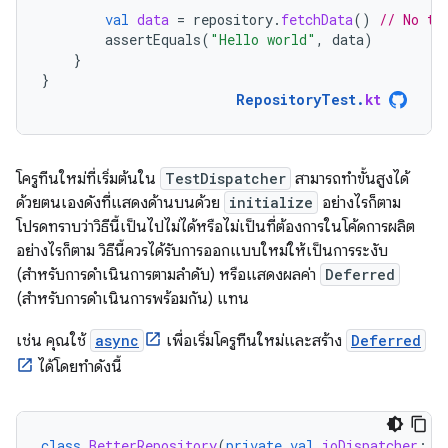
val
data
=
repository
.
fetchData
()
// No th
assertEquals
(
"Hello world"
,
data
)
}
}
RepositoryTest
.
kt
โครูทีนใหม่ที่เริ่มต้นใน
TestDispatcher
สามารถทำขั้นสูงได้
ด้วยตนเองดังที่แสดงด้านบนด้วย
initialize
อย่างไรก็ตาม
โปรดทราบว่าวิธีนี้เป็นไปไม่ได้หรือไม่เป็นที่ต้องการในโค้ดการผลิต
อย่างไรก็ตาม วิธีนี้ควรได้รับการออกแบบใหม่ให้เป็นการระงับ
(สำหรับการดำเนินการตามลำดับ) หรือแสดงผลค่า
Deferred
(สำหรับการดำเนินการพร้อมกัน) แทน
เช่น คุณใช้
async
เพื่อเริ่มโครูทีนใหม่และสร้าง
Deferred
ได้โดยทำดังนี้
class
BetterRepository
(
private
val
ioDispatcher
:
C