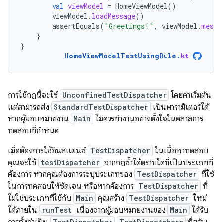
val
viewModel
=
HomeViewModel
()
viewModel
.
loadMessage
()
assertEquals
(
"Greetings!"
,
viewModel
.
messa
}
}
HomeViewModelTestUsingRule
.
kt
การใช้กฎนี้จะใช้
UnconfinedTestDispatcher
โดยค่าเริ่มต้น
แต่สามารถส่ง
StandardTestDispatcher
เป็นพารามิเตอร์ได้
หากผู้มอบหมายงาน
Main
ไม่ควรทำงานอย่างตั้งใจในคลาสการ
ทดสอบที่กำหนด
เมื่อต้องการใช้อินสแตนซ์
TestDispatcher
ในเนื้อหาทดสอบ
คุณจะใช้
testDispatcher
จากกฎซ้ำได้ตราบใดที่เป็นประเภทที่
ต้องการ หากคุณต้องการระบุประเภทของ
TestDispatcher
ที่ใช้
ในการทดสอบให้ชัดเจน หรือหากต้องการ
TestDispatcher
ที่
ไม่ใช่ประเภทที่ใช้กับ
Main
คุณสร้าง
TestDispatcher
ใหม่
ได้ภายใน
runTest
เนื่องจากผู้มอบหมายงานของ
Main
ได้รับ
TestDispatcher
TestDispatchers