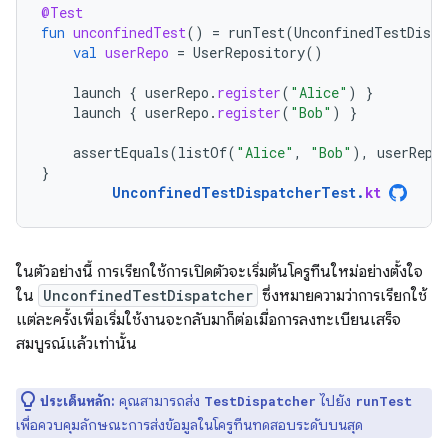
@Test
fun
unconfinedTest
()
=
runTest
(
UnconfinedTestDispa
val
userRepo
=
UserRepository
()
launch
{
userRepo
.
register
(
"Alice"
)
}
launch
{
userRepo
.
register
(
"Bob"
)
}
assertEquals
(
listOf
(
"Alice"
,
"Bob"
),
userRepo
}
UnconfinedTestDispatcherTest
.
kt
ในตัวอย่างนี้ การเรียกใช้การเปิดตัวจะเริ่มต้นโครูทีนใหม่อย่างตั้งใจ
ใน
UnconfinedTestDispatcher
ซึ่งหมายความว่าการเรียกใช้
แต่ละครั้งเพื่อเริ่มใช้งานจะกลับมาก็ต่อเมื่อการลงทะเบียนเสร็จ
สมบูรณ์แล้วเท่านั้น
ประเด็นหลัก:
คุณสามารถส่ง
ไปยัง
TestDispatcher
runTest
เพื่อควบคุมลักษณะการส่งข้อมูลในโครูทีนทดสอบระดับบนสุด