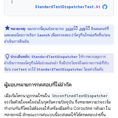
}
StandardTestDispatcherTest
.
kt
หมายเหตุ:
นอกจากนี้คุณยังสามารถ
อินสแตนซ์ที่
join
Job
แสดงผลโดยการเรียก
เพื่อตรวจสอบว่าโครูทีนใหม่เสร็จสิ้นก่อน
launch
ดำเนินการยืนยัน
ประเด็นหลัก:
ให้การควบคุมการ
StandardTestDispatcher
ดำเนินการของโครูทีนได้อย่างแม่นยำ ซึ่งมีประโยชน์ในสถานการณ์ที่ซับ
ซ้อน
จะใช้
โดยค่าเริ่มต้น
runTest
StandardTestDispatcher
ผู้มอบหมายการทดสอบที่ไม่จํากัด
เมื่อเริ่มโศกนาฏกรรมใหม่ใน
UnconfinedTestDispatcher
จะเริ่มด้วยใจจดใจจ่อในชุดข้อความปัจจุบัน ซึ่งหมายความว่าจะเริ่ม
ทำงานทันทีโดยไม่ต้องรอให้เครื่องมือสร้าง Coroutine กลับมา ใน
หลายกรณี ลักษณะการส่งแบบนี้จะส่งผลให้โค้ดทดสอบง่ายขึ้น