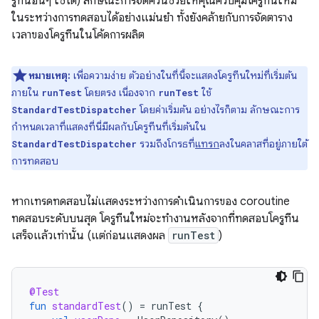
รูทีนอื่นๆ ใช้ได้) ลักษณะการจัดคิวนี้ช่วยให้คุณควบคุมโครูทีนใหม่
ในระหว่างการทดสอบได้อย่างแม่นยำ ทั้งยังคล้ายกับการจัดตาราง
เวลาของโครูทีนในโค้ดการผลิต
หมายเหตุ:
เพื่อความง่าย ตัวอย่างในที่นี้จะแสดงโครูทีนใหม่ที่เริ่มต้น
ภายใน
โดยตรง เนื่องจาก
ใช้
runTest
runTest
โดยค่าเริ่มต้น อย่างไรก็ตาม ลักษณะการ
StandardTestDispatcher
กำหนดเวลาที่แสดงที่นี่มีผลกับโครูทีนที่เริ่มต้นใน
รวมถึงโกรธที่
แทรก
ลงในคลาสที่อยู่ภายใต้
StandardTestDispatcher
การทดสอบ
หากเทรดทดสอบไม่แสดงระหว่างการดำเนินการของ coroutine
ทดสอบระดับบนสุด โครูทีนใหม่จะทำงานหลังจากที่ทดสอบโครูทีน
เสร็จแล้วเท่านั้น (แต่ก่อนแสดงผล
runTest
)
@Test
fun
standardTest
()
=
runTest
{