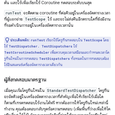
ต้น และใช้เพื่อเรียกใช้ Coroutine ทดสอบระดับบนสุด
runTest
จะติดตาม coroutine ที่ต่อคิวอยู่ในเครื่องจัดตารางเวลา
ที่ผู้แจกจ่าย
TestScope
ใช้ และจะไม่ส่งคืนอีกตราบใดที่ยังมีงาน
ที่รอดำเนินการอยู่ในเครื่องจัดตารางเวลานั้น
ประเด็นหลัก:
เรียกใช้โครูทีนทดสอบใน
โดย
runTest
TestScope
ใช้
ใช้
TestDispatcher. TestDispatchers
เพื่อควบคุมเวลาเสมือนและกำหนดเวลาโค
TestCoroutineScheduler
รูทีนใหม่ในการทดสอบ
ทั้งหมดในการทดสอบต้อง
TestDispatchers
ใช้อินสแตนซ์เครื่องจัดตารางเวลาเดียวกัน
ผู้สั่งทดสอบมาตรฐาน
เมื่อคุณเริ่มโครูทีนใหม่ใน
StandardTestDispatcher
โครูทีน
จะจัดคิวอยู่ในเครื่องจัดตารางเวลาที่สำคัญเพื่อให้เรียกใช้เมื่อใด
ก็ตามที่เทรดทดสอบใช้งานได้ฟรี หากต้องการให้โครูทีนใหม่เหล่านี้
ทํางาน คุณต้อง
ตอบกลับ
ชุดข้อความทดสอบ (เพิ่มพื้นที่ว่างเพื่อให้โค