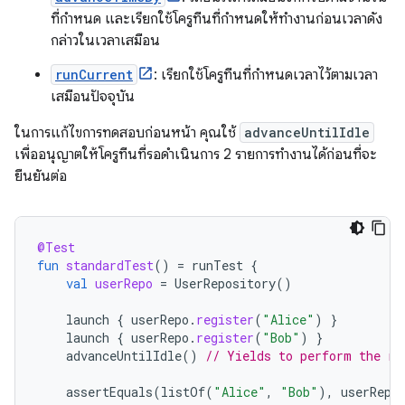
ที่กำหนด และเรียกใช้โครูทีนที่กำหนดให้ทำงานก่อนเวลาดัง
กล่าวในเวลาเสมือน
runCurrent
: เรียกใช้โครูทีนที่กำหนดเวลาไว้ตามเวลา
เสมือนปัจจุบัน
ในการแก้ไขการทดสอบก่อนหน้า คุณใช้
advanceUntilIdle
เพื่ออนุญาตให้โครูทีนที่รอดำเนินการ 2 รายการทำงานได้ก่อนที่จะ
ยืนยันต่อ
@Test
fun
standardTest
()
=
runTest
{
val
userRepo
=
UserRepository
()
launch
{
userRepo
.
register
(
"Alice"
)
}
launch
{
userRepo
.
register
(
"Bob"
)
}
advanceUntilIdle
()
// Yields to perform the re
assertEquals
(
listOf
(
"Alice"
,
"Bob"
),
userRepo