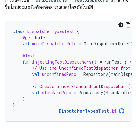
การตั้งค่าเป็น
ที่สร้าง
ขึ้นใหม่จะแชร์เครื่องจัดตารางเวลาโดยอัตโนมัติ
class
DispatcherTypesTest
{
@get
:
Rule
val
mainDispatcherRule
=
MainDispatcherRule
()
@Test
fun
injectingTestDispatchers
()
=
runTest
{
// 
// Use the UnconfinedTestDispatcher from t
val
unconfinedRepo
=
Repository
(
mainDispat
// Create a new StandardTestDispatcher (us
val
standardRepo
=
Repository
(
StandardTest
}
}
DispatcherTypesTest
.
kt