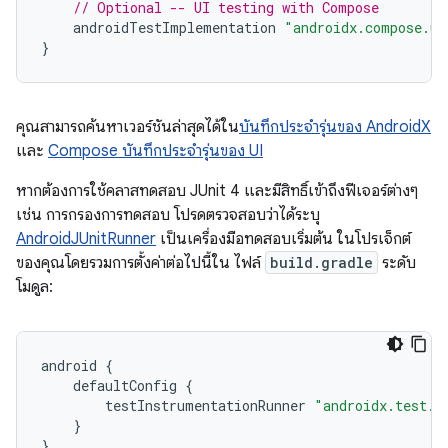
// Optional -- UI testing with Compose
androidTestImplementation
"androidx.compose.ui
}
คุณสามารถค้นหาเวอร์ชันล่าสุดได้ใน
บันทึกประจำรุ่นของ AndroidX
และ
Compose บันทึกประจำรุ่นของ UI
หากต้องการใช้คลาสทดสอบ JUnit 4 และมีสิทธิ์เข้าถึงฟีเจอร์ต่างๆ
เช่น การกรองการทดสอบ โปรดตรวจสอบว่าได้ระบุ
AndroidJUnitRunner
เป็นเครื่องมือทดสอบเริ่มต้น ในโปรเจ็กต์
ของคุณโดยรวมการตั้งค่าต่อไปนี้ใน ไฟล์
build.gradle
ระดับ
โมดูล:
android
{
defaultConfig
{
testInstrumentationRunner
"androidx.test.r
}
}