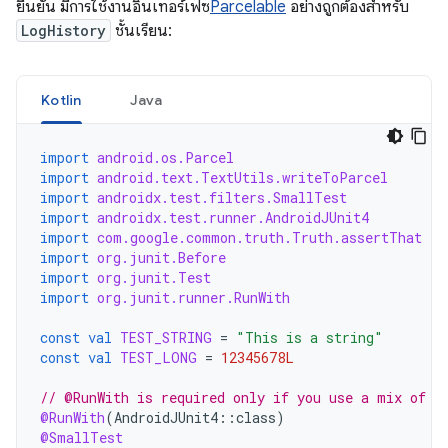
ยืนยัน มีการใช้งานอินเทอร์เฟซ
Parcelable
อย่างถูกต้องสำหรับ
LogHistory
ชั้นเรียน:
Kotlin
Java
import
android.os.Parcel
import
android.text.TextUtils.writeToParcel
import
androidx.test.filters.SmallTest
import
androidx.test.runner.AndroidJUnit4
import
com.google.common.truth.Truth.assertThat
import
org.junit.Before
import
org.junit.Test
import
org.junit.runner.RunWith
const
val
TEST_STRING
=
"This is a string"
const
val
TEST_LONG
=
12345678L
// @RunWith is required only if you use a mix of J
@RunWith
(
AndroidJUnit4
::
class
)
@SmallTest