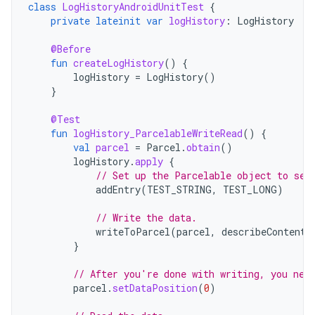
class
LogHistoryAndroidUnitTest
{
private
lateinit
var
logHistory
:
LogHistory
@Before
fun
createLogHistory
()
{
logHistory
=
LogHistory
()
}
@Test
fun
logHistory_ParcelableWriteRead
()
{
val
parcel
=
Parcel
.
obtain
()
logHistory
.
apply
{
// Set up the Parcelable object to sen
addEntry
(
TEST_STRING
,
TEST_LONG
)
// Write the data.
writeToParcel
(
parcel
,
describeContents
}
// After you're done with writing, you nee
parcel
.
setDataPosition
(
0
)