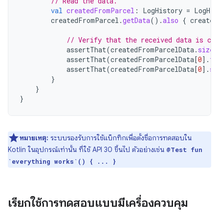
// Read the data.
val
createdFromParcel
:
LogHistory
=
LogHis
createdFromParcel
.
getData
().
also
{
created
// Verify that the received data is cor
assertThat
(
createdFromParcelData
.
size
)
assertThat
(
createdFromParcelData
[
0
]
.
fi
assertThat
(
createdFromParcelData
[
0
]
.
se
}
}
}
หมายเหตุ:
ระบบรองรับการใช้แบ็กทิกเพื่อตั้งชื่อการทดสอบใน
Kotlin ในอุปกรณ์เท่านั้น ที่ใช้ API 30 ขึ้นไป ตัวอย่างเช่น
@Test fun
`everything works`() { ... }
เรียกใช้การทดสอบแบบมีเครื่องควบคุม