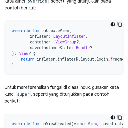
kata kunci
override
, seperti yang ditunjukkan pada
contoh berikut:
override
fun
 onCreateView
(
        inflater
:
LayoutInflater
,
        container
:
ViewGroup
?,
        savedInstanceState
:
Bundle
?
):
View
?
{
return
 inflater
.
inflate
(
R
.
layout
.
login
_f
ragmen
}
Untuk mereferensikan fungsi di class induk, gunakan kata
kunci
super
, seperti yang ditunjukkan pada contoh
berikut:
override
fun
 onViewCreated
(
view
:
View
,
 savedInstan