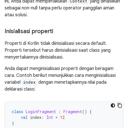
ini, Anda dapat memperlakukan
Context
yang dihasilkan
sebagai non-null tanpa perlu operator panggilan aman
atau solusi.
Inisialisasi properti
Properti di Kotlin tidak diinisialisasi secara default.
Properti tersebut harus diinisialisasi saat class yang
menyertakannya diinisialisasi.
Anda dapat menginisialisasi properti dengan beragam
cara. Contoh berikut menunjukkan cara menginisialisasi
variabel
index
dengan menetapkannya nilai pada
deklarasi class:
class
LoginFragment
:
Fragment
()
{
val
 index
:
Int
=
12
}