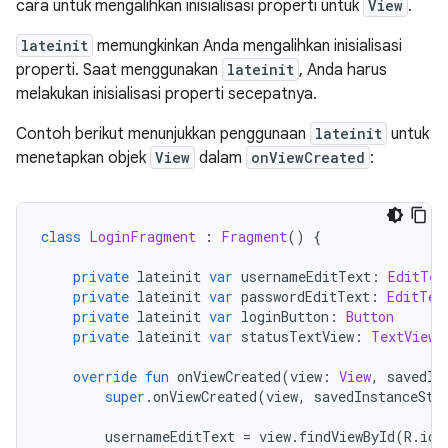
cara untuk mengalihkan inisialisasi properti untuk
View
.
lateinit
memungkinkan Anda mengalihkan inisialisasi
properti. Saat menggunakan
lateinit
, Anda harus
melakukan inisialisasi properti secepatnya.
Contoh berikut menunjukkan penggunaan
lateinit
untuk
menetapkan objek
View
dalam
onViewCreated
:
class
LoginFragment
:
Fragment
()
{
private
 lateinit 
var
 usernameEditText
:
EditTex
private
 lateinit 
var
 passwordEditText
:
EditTex
private
 lateinit 
var
 loginButton
:
Button
private
 lateinit 
var
 statusTextView
:
TextView
override
fun
 onViewCreated
(
view
:
View
,
 savedIn
super
.
onViewCreated
(
view
,
 savedInstanceSta
        usernameEditText 
=
 view
.
findViewById
(
R
.
id
.