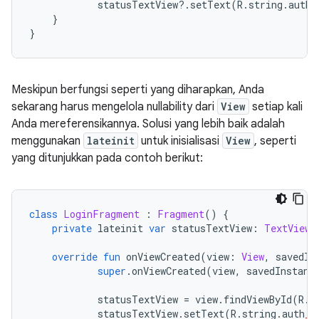
            statusTextView
?.
setText
(
R
.
string
.
auth
_
}
}
Meskipun berfungsi seperti yang diharapkan, Anda
sekarang harus mengelola nullability dari
View
setiap kali
Anda mereferensikannya. Solusi yang lebih baik adalah
menggunakan
lateinit
untuk inisialisasi
View
, seperti
yang ditunjukkan pada contoh berikut:
class
LoginFragment
:
Fragment
()
{
private
 lateinit 
var
 statusTextView
:
TextView
override
fun
 onViewCreated
(
view
:
View
,
 savedIn
super
.
onViewCreated
(
view
,
 savedInstanc
            statusTextView 
=
 view
.
findViewById
(
R
.
i
            statusTextView
.
setText
(
R
.
string
.
auth
_f