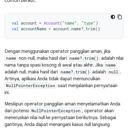
contoh berikut:
val
 account 
=
Account
(
"name"
,
"type"
)
val
 accountName 
=
 account
.
name
?.
trim
()
Dengan menggunakan operator panggilan aman, jika
name
non-null, maka hasil dari
name?.trim()
adalah nilai
nama tanpa spasi kosong di awal atau akhir. Jika
name
adalah null, maka hasil dari
name?.trim()
adalah
null
.
Artinya, aplikasi Anda tidak dapat memunculkan
NullPointerException
saat menjalankan pernyataan
ini.
Meskipun operator panggilan aman menyelamatkan Anda
dari potensi
NullPointerException
, operator akan
meneruskan nilai null ke pernyataan berikutnya. Sebagai
gantinya, Anda dapat menangani kasus null langsung