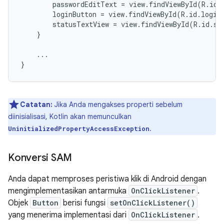
        passwordEditText 
=
 view
.
findViewById
(
R
.
id
.
        loginButton 
=
 view
.
findViewById
(
R
.
id
.
login
        statusTextView 
=
 view
.
findViewById
(
R
.
id
.
st
}
...
}
Catatan:
Jika Anda mengakses properti sebelum
diinisialisasi, Kotlin akan memunculkan
.
UninitializedPropertyAccessException
Konversi SAM
Anda dapat memproses peristiwa klik di Android dengan
mengimplementasikan antarmuka
OnClickListener
.
Objek
Button
berisi fungsi
setOnClickListener()
yang menerima implementasi dari
OnClickListener
.