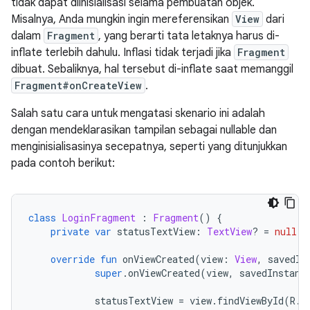
tidak dapat diinisialisasi selama pembuatan objek.
Misalnya, Anda mungkin ingin mereferensikan
View
dari
dalam
Fragment
, yang berarti tata letaknya harus di-
inflate terlebih dahulu. Inflasi tidak terjadi jika
Fragment
dibuat. Sebaliknya, hal tersebut di-inflate saat memanggil
Fragment#onCreateView
.
Salah satu cara untuk mengatasi skenario ini adalah
dengan mendeklarasikan tampilan sebagai nullable dan
menginisialisasinya secepatnya, seperti yang ditunjukkan
pada contoh berikut:
class
LoginFragment
:
Fragment
()
{
private
var
 statusTextView
:
TextView
?
=
null
override
fun
 onViewCreated
(
view
:
View
,
 savedIn
super
.
onViewCreated
(
view
,
 savedInstanc
            statusTextView 
=
 view
.
findViewById
(
R
.
i