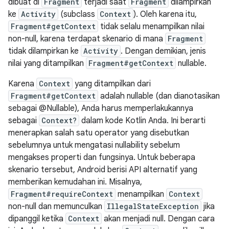
dibuat di
Fragment
terjadi saat
Fragment
dilampirkan
ke
Activity
(subclass
Context
). Oleh karena itu,
Fragment#getContext
tidak selalu menampilkan nilai
non-null, karena terdapat skenario di mana
Fragment
tidak dilampirkan ke
Activity
. Dengan demikian, jenis
nilai yang ditampilkan
Fragment#getContext
nullable.
Karena
Context
yang ditampilkan dari
Fragment#getContext
adalah nullable (dan dianotasikan
sebagai @Nullable), Anda harus memperlakukannya
sebagai
Context?
dalam kode Kotlin Anda. Ini berarti
menerapkan salah satu operator yang disebutkan
sebelumnya untuk mengatasi nullability sebelum
mengakses properti dan fungsinya. Untuk beberapa
skenario tersebut, Android berisi API alternatif yang
memberikan kemudahan ini. Misalnya,
Fragment#requireContext
menampilkan
Context
non-null dan memunculkan
IllegalStateException
jika
dipanggil ketika
Context
akan menjadi null. Dengan cara