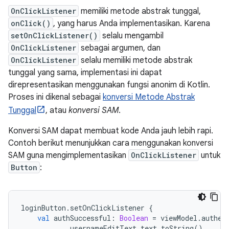
OnClickListener
memiliki metode abstrak tunggal,
onClick()
, yang harus Anda implementasikan. Karena
setOnClickListener()
selalu mengambil
OnClickListener
sebagai argumen, dan
OnClickListener
selalu memiliki metode abstrak
tunggal yang sama, implementasi ini dapat
direpresentasikan menggunakan fungsi anonim di Kotlin.
Proses ini dikenal sebagai
konversi Metode Abstrak
Tunggal
, atau
konversi SAM
.
Konversi SAM dapat membuat kode Anda jauh lebih rapi.
Contoh berikut menunjukkan cara menggunakan konversi
SAM guna mengimplementasikan
OnClickListener
untuk
Button
:
loginButton
.
setOnClickListener 
{
val
 authSuccessful
:
Boolean
=
 viewModel
.
authen
            usernameEditText
.
text
.
toString
(),