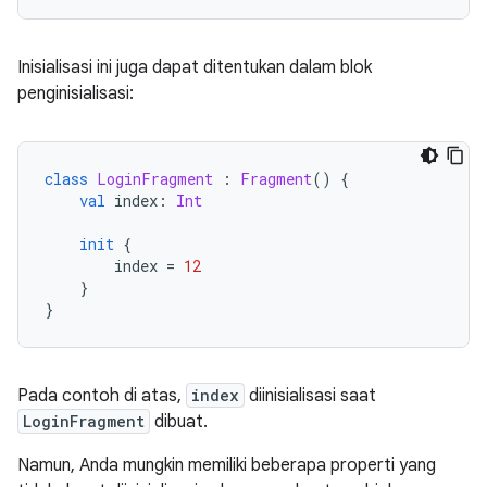
Inisialisasi ini juga dapat ditentukan dalam blok
penginisialisasi:
class
LoginFragment
:
Fragment
()
{
val
 index
:
Int
init
{
        index 
=
12
}
}
Pada contoh di atas,
index
diinisialisasi saat
LoginFragment
dibuat.
Namun, Anda mungkin memiliki beberapa properti yang