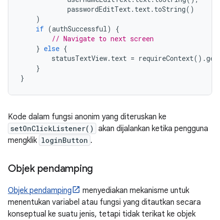
            passwordEditText
.
text
.
toString
()
)
if
(
authSuccessful
)
{
// Navigate to next screen
}
else
{
        statusTextView
.
text 
=
 requireContext
().
get
}
}
Kode dalam fungsi anonim yang diteruskan ke
setOnClickListener()
akan dijalankan ketika pengguna
mengklik
loginButton
.
Objek pendamping
Objek pendamping
menyediakan mekanisme untuk
menentukan variabel atau fungsi yang ditautkan secara
konseptual ke suatu jenis, tetapi tidak terikat ke objek