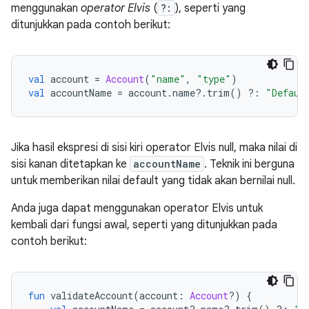
menggunakan
operator Elvis
(
?:
), seperti yang
ditunjukkan pada contoh berikut:
val
 account 
=
Account
(
"name"
,
"type"
)
val
 accountName 
=
 account
.
name
?.
trim
()
?:
"Defaul
Jika hasil ekspresi di sisi kiri operator Elvis null, maka nilai di
sisi kanan ditetapkan ke
accountName
. Teknik ini berguna
untuk memberikan nilai default yang tidak akan bernilai null.
Anda juga dapat menggunakan operator Elvis untuk
kembali dari fungsi awal, seperti yang ditunjukkan pada
contoh berikut:
fun
 validateAccount
(
account
:
Account
?)
{