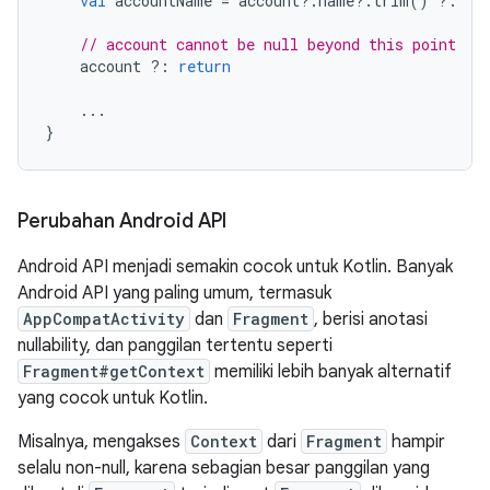
val
 accountName 
=
 account
?.
name
?.
trim
()
?:
"D
// account cannot be null beyond this point
    account 
?:
return
...
}
Perubahan Android API
Android API menjadi semakin cocok untuk Kotlin. Banyak
Android API yang paling umum, termasuk
AppCompatActivity
dan
Fragment
, berisi anotasi
nullability, dan panggilan tertentu seperti
Fragment#getContext
memiliki lebih banyak alternatif
yang cocok untuk Kotlin.
Misalnya, mengakses
Context
dari
Fragment
hampir
selalu non-null, karena sebagian besar panggilan yang