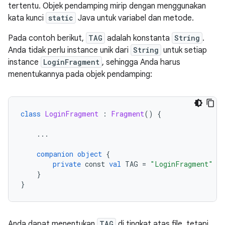
tertentu. Objek pendamping mirip dengan menggunakan
kata kunci
static
Java untuk variabel dan metode.
Pada contoh berikut,
TAG
adalah konstanta
String
.
Anda tidak perlu instance unik dari
String
untuk setiap
instance
LoginFragment
, sehingga Anda harus
menentukannya pada objek pendamping:
class
LoginFragment
:
Fragment
()
{
...
companion object
{
private
 const 
val
 TAG 
=
"LoginFragment"
}
}
Anda dapat menentukan
TAG
di tingkat atas file, tetapi