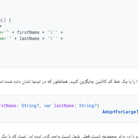
g
()
{
+
e='"
+
firstName
+
'\''
+
me='"
+
lastName
+
'\''
+
 را با یک خط کد کاتلین جایگزین کنید، همانطور که در اینجا نشان داده شده ا
rstName
:
String?
,
var
lastName
:
String?
)
AdoptForLarge
 را در برابر مجموعه تست فعلی شما، تست واحد کرد. ایده این است که با یک م