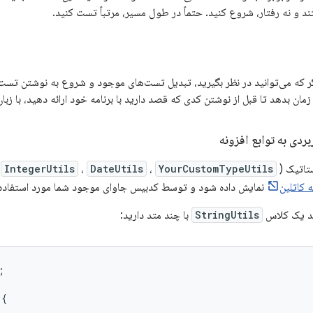
د و نه رفتار، شروع کنید. حتماً در طول مسیر، مرتباً تست کنید.
که می‌توانید در نظر بگیرید، تبدیل تست‌های موجود و شروع به نوشتن تست‌
 زمان بدهد تا قبل از نوشتن کدی که قصد دارید با برنامه خود ارائه دهید، با زب
ردی به توابع افزونه
تاتیک (
YourCustomTypeUtils
،
DateUtils
،
IntegerUtils
،
ه کاتلین
نمایش داده شود و توسط کدبیس جاوای موجود شما مورد استفاده ق
ید یک کلاس
StringUtils
با چند متد دارید:
;
{