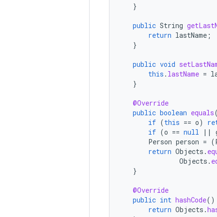
}
public
String
getLast
return
lastName
;
}
public
void
setLastNa
this
.
lastName
=
l
}
@Override
public
boolean
equals
if
(
this
==
o
)
re
if
(
o
==
null
||
Person
person
=
(
return
Objects
.
eq
Objects
.
e
}
@Override
public
int
hashCode
()
return
Objects
.
ha