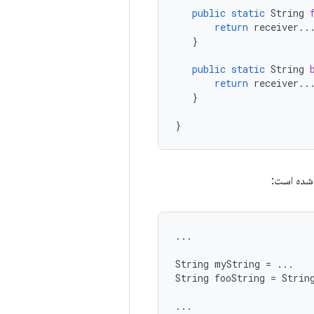
public
static
String
return
receiver
..
}
public
static
String
return
receiver
..
}
}
 شده است:
...
String
myString
=
...
String
fooString
=
Strin
...