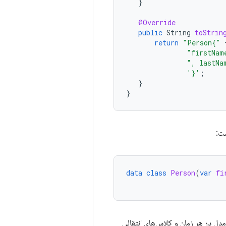
}
@Override
public
String
toStrin
return
"Person{"
"firstNam
", lastNa
'}'
;
}
}
ست:
data
class
Person
(
var
fi
دل در هر زمان و کلاس‌های انتقالی