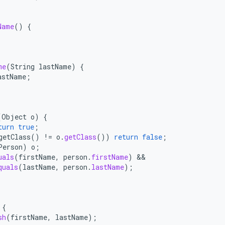
Name
()
{
me
(
String
lastName
)
{
astName
;
(
Object
o
)
{
turn
true
;
getClass
()
!=
o
.
getClass
())
return
false
;
Person
)
o
;
uals
(
firstName
,
person
.
firstName
)
quals
(
lastName
,
person
.
lastName
);
{
sh
(
firstName
,
lastName
);