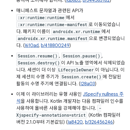
용하여 소비해야 합니다. (
Idb6b5
,
b/344563182
)
매니페스트 문자열과 관련된 API가
:xr:runtime:runtime
에서
:xr:runtime:runtime-manifest
로 이동되었습니
다. 패키지 이름이
androidx.xr.runtime
에서
androidx.xr.runtime.manifest
으로 변경되었습니
다. (
I610ad
,
b/418800249
)
Session.resume()
,
Session.pause()
,
Session.destroy()
이 API 노출 영역에서 삭제되었습
니다. 세션이 더 이상
LifecycleOwner
이 아닙니다. 이
제 세션의 수명 주기가
Session.create()
에 전달된
활동의 수명 주기에 연결됩니다. (
I28a03
)
이제 이 라이브러리는 유형 사용인
JSpecify nullness 주
석
을 사용합니다. Kotlin 개발자는 다음 컴파일러 인수를
사용하여 올바른 사용을 강제해야 합니다.
-
Xjspecify-annotations=strict
(Kotlin 컴파일러
버전 2.1.0부터 기본값임) (
Ia8420
,
b/326456246
)