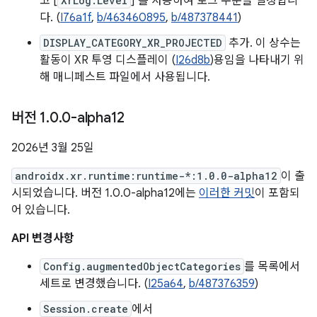
고 [
XrLog.Level
] 를 사용하여 로그 수준을 설정합니
다. (
I76a1f
,
b/463460895
,
b/487378441
)
DISPLAY_CATEGORY_XR_PROJECTED
추가. 이 상수는
활동이 XR 투영 디스플레이 (
I26d8b
)용임을 나타내기 위
해 매니페스트 파일에서 사용됩니다.
버전 1
.
0
.
0-alpha12
2026년 3월 25일
androidx.xr.runtime:runtime-*:1.0.0-alpha12
이 출
시되었습니다. 버전 1.0.0-alpha12에는
이러한 커밋
이 포함되
어 있습니다.
API 변경사항
Config.augmentedObjectCategories
를 목록에서
세트로 변경했습니다. (
I25a64
,
b/487376359
)
Session.create
에서