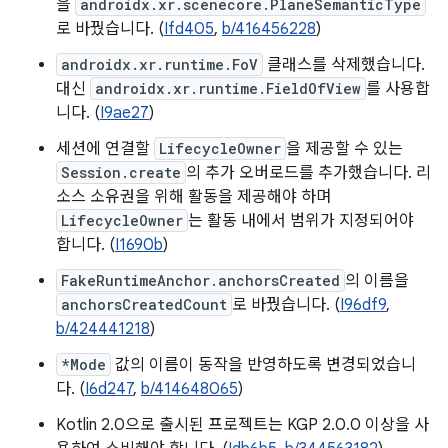
을
androidx.xr.scenecore.PlaneSemanticType
로 바꿨습니다. (
Ifd405
,
b/416456228
)
androidx.xr.runtime.FoV
클래스를 삭제했습니다.
대신
androidx.xr.runtime.FieldOfView
를 사용합
니다. (
I9ae27
)
세션에 연결할
LifecycleOwner
을 제공할 수 있는
Session.create
의 추가 오버로드를 추가했습니다. 리
소스 소유권을 위해 활동을 제공해야 하며
LifecycleOwner
는 활동 내에서 범위가 지정되어야
합니다. (
I1690b
)
FakeRuntimeAnchor.anchorsCreated
의 이름을
anchorsCreatedCount
로 바꿨습니다. (
I96df9
,
b/424441218
)
*Mode
값의 이름이 동작을 반영하도록 변경되었습니
다. (
I6d247
,
b/414648065
)
Kotlin 2.0으로 출시된 프로젝트는 KGP 2.0.0 이상을 사