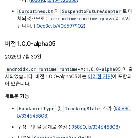
니다. (
I6381d
,
b/434928658
)
Coroutines.kt
이
SuspendtoFutureAdapter
로 대
체되었으므로
:xr:runtime:runtime-guava
이 삭제
됩니다. (
I0cd3c
,
b/406597902
)
버전 1
.
0
.
0-alpha05
2025년 7월 30일
androidx.xr.runtime:runtime-*:1.0.0-alpha05
이 출
시되었습니다. 버전 1.0.0-alpha05에는
이러한 커밋
이 포함되
어 있습니다.
새로운 기능
HandJointType
및
TrackingState
추가 (
I55880
,
b/334645808
)
구성 구현을 공개로 설정 (
I95860
,
b/334645808
)