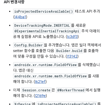
API 변경사항
isProjectedServiceAvailable()
테스트 API 추가
(
I44ba1
)
DeviceTrackingMode.INERTIAL
를 새로운
@ExperimentalInertialTrackingApi
주석 아래의
공개 실험용 API로 노출했습니다. (
Ic3df3
)
Config.Builder
을 추가했습니다. 앱은 빌더 객체에서
setter 함수를 호출한 다음
Builder.build
를 호출하
여 맞춤 구성을 만들 수 있습니다. (
I13142
)
androidx.xr.runtime.FieldOfView
를 삭제했습니
다. 앱은 대신
androidx.xr.runtime.math.FieldOfView
를 사용
해야 합니다. (
I621ef
)
이제
Session.create
은
@WorkerThread
에서 실행
해야 합니다. (
I2169e
)
XrDevice
에
isProjectedServiceAvailable()
를