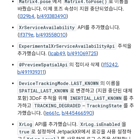
Matrix4.pose
에서
Matrix4.toPose()
로 이름을
바꿨습니다. 이제 포즈 속성이 지원 중단되었습니다.
(
I329b4
,
b/493383490
)
XrServiceAvailability
API를 추가했습니다.
(
If379e
,
b/493558010
)
ExperimentalXrServiceAvailabilityApi
주석을
추가했습니다. (
Icab49
,
b/491069725
)
@PreviewSpatialApi
의 접미사 삭제 (
If5242
,
b/491939311
)
DeviceTrackingMode.LAST_KNOWN
의 이름을
SPATIAL_LAST_KNOWN
로 변경하고 (지원 중단된 대체
포함) 3DoF 추적을 위해
INERTIAL_LAST_KNOWN
를 추
가하고
TRACKING_DEGRADED
~
TrackingState
를 추
가했습니다. (
Ie661c
,
b/445466590
)
XrLog
API를 추가했습니다.
XrLog.isEnabled
을
true
로 설정하여 JetpackXR에서 로깅을 사용 설정하