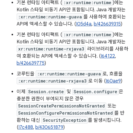
기본 런타임 아티팩트 (
:xr:runtime:runtime
)에는
Kotlin 스타일 비동기 API만 포함됩니다. Java 개발자는
:xr:runtime:runtime-guava
를 사용하여 호환되는
API에 액세스할 수 있습니다. (
I05d4a
,
b/426639315
)
기본 런타임 아티팩트 (
:xr:runtime:runtime
)에는
Kotlin 스타일 비동기 API만 포함됩니다. Java 개발자는
xr:runtime:runtime-rxjava3
라이브러리를 사용하
여 호환되는 API에 액세스할 수 있습니다. (
I64122
,
b/426639775
)
코루틴을
:xr:runtime:runtime-guava
로, 흐름을
:xr:runtime:runtime-rxjava3
로 이동 (
I60ae9
)
이제
Session.create
및
Session.configure
은
충분한 권한이 부여되지 않은 경우
SessionCreatePermissionsNotGranted
또는
SessionConfigurePermissionsNotGranted
를 반
환하는 대신
SecurityException
를 발생시킵니다.
(
I7c488
,
b/430651879
)