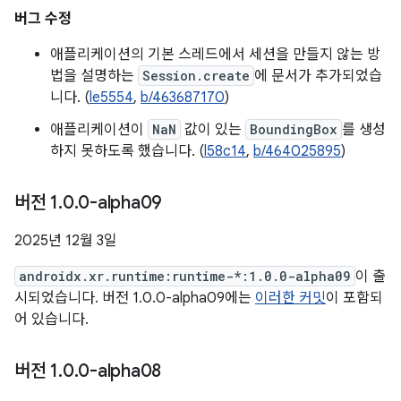
버그 수정
애플리케이션의 기본 스레드에서 세션을 만들지 않는 방
법을 설명하는
Session.create
에 문서가 추가되었습
니다. (
le5554
,
b/463687170
)
애플리케이션이
NaN
값이 있는
BoundingBox
를 생성
하지 못하도록 했습니다. (
l58c14
,
b/464025895
)
버전 1
.
0
.
0-alpha09
2025년 12월 3일
androidx.xr.runtime:runtime-*:1.0.0-alpha09
이 출
시되었습니다. 버전 1.0.0-alpha09에는
이러한 커밋
이 포함되
어 있습니다.
버전 1
.
0
.
0-alpha08