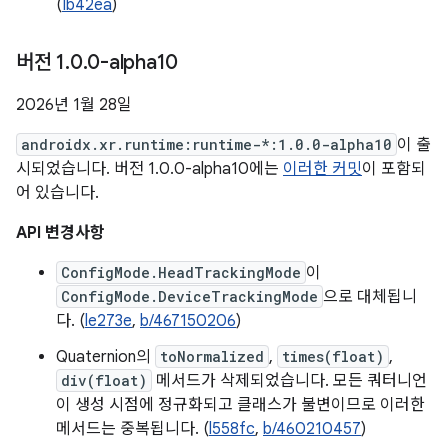
(
Ib42ea
)
버전 1
.
0
.
0-alpha10
2026년 1월 28일
androidx.xr.runtime:runtime-*:1.0.0-alpha10
이 출
시되었습니다. 버전 1.0.0-alpha10에는
이러한 커밋
이 포함되
어 있습니다.
API 변경사항
ConfigMode.HeadTrackingMode
이
ConfigMode.DeviceTrackingMode
으로 대체됩니
다. (
le273e
,
b/467150206
)
Quaternion의
toNormalized
,
times(float)
,
div(float)
메서드가 삭제되었습니다. 모든 쿼터니언
이 생성 시점에 정규화되고 클래스가 불변이므로 이러한
메서드는 중복됩니다. (
l558fc
,
b/460210457
)