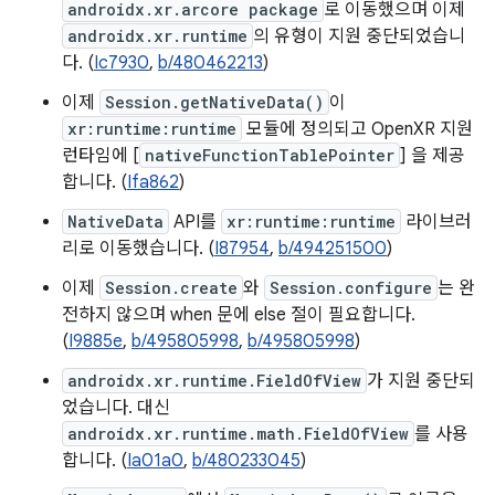
androidx.xr.arcore package
로 이동했으며 이제
androidx.xr.runtime
의 유형이 지원 중단되었습니
다. (
Ic7930
,
b/480462213
)
이제
Session.getNativeData()
이
xr:runtime:runtime
모듈에 정의되고 OpenXR 지원
런타임에 [
nativeFunctionTablePointer
] 을 제공
합니다. (
Ifa862
)
NativeData
API를
xr:runtime:runtime
라이브러
리로 이동했습니다. (
I87954
,
b/494251500
)
이제
Session.create
와
Session.configure
는 완
전하지 않으며 when 문에 else 절이 필요합니다.
(
I9885e
,
b/495805998
,
b/495805998
)
androidx.xr.runtime.FieldOfView
가 지원 중단되
었습니다. 대신
androidx.xr.runtime.math.FieldOfView
를 사용
합니다. (
Ia01a0
,
b/480233045
)