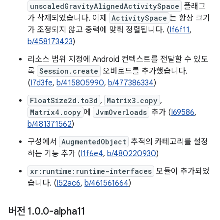
unscaledGravityAlignedActivitySpace
플래그
가 삭제되었습니다. 이제
ActivitySpace
는 항상 크기
가 조정되지 않고 중력에 맞춰 정렬됩니다. (
If6f11
,
b/458173423
)
리소스 범위 지정에 Android 컨텍스트를 전달할 수 있도
록
Session.create
오버로드를 추가했습니다.
(
I7d3fe
,
b/415805990
,
b/477386334
)
FloatSize2d.to3d
,
Matrix3.copy
,
Matrix4.copy
에
JvmOverloads
추가 (
I69586
,
b/481371562
)
구성에서
AugmentedObject
추적의 카테고리를 설정
하는 기능 추가 (
I1f6e4
,
b/480220930
)
xr:runtime:runtime-interfaces
모듈이 추가되었
습니다. (
I52ac6
,
b/461561664
)
버전 1
.
0
.
0-alpha11