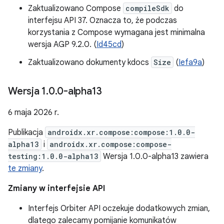
Zaktualizowano Compose
compileSdk
do
interfejsu API 37. Oznacza to, że podczas
korzystania z Compose wymagana jest minimalna
wersja AGP 9.2.0. (
Id45cd
)
Zaktualizowano dokumenty kdocs
Size
(
Iefa9a
)
Wersja 1
.
0
.
0-alpha13
6 maja 2026 r.
Publikacja
androidx.xr.compose:compose:1.0.0-
alpha13
i
androidx.xr.compose:compose-
testing:1.0.0-alpha13
Wersja 1.0.0-alpha13 zawiera
te zmiany
.
Zmiany w interfejsie API
Interfejs Orbiter API oczekuje dodatkowych zmian,
dlatego zalecamy pomijanie komunikatów