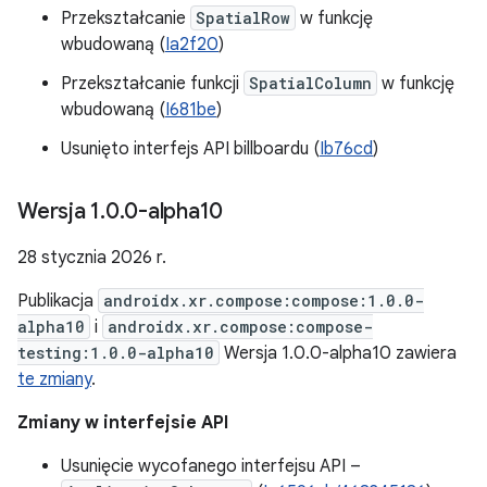
Przekształcanie
SpatialRow
w funkcję
wbudowaną (
Ia2f20
)
Przekształcanie funkcji
SpatialColumn
w funkcję
wbudowaną (
I681be
)
Usunięto interfejs API billboardu (
Ib76cd
)
Wersja 1
.
0
.
0-alpha10
28 stycznia 2026 r.
Publikacja
androidx.xr.compose:compose:1.0.0-
alpha10
i
androidx.xr.compose:compose-
testing:1.0.0-alpha10
Wersja 1.0.0-alpha10 zawiera
te zmiany
.
Zmiany w interfejsie API
Usunięcie wycofanego interfejsu API –