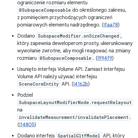
ograniczenie rozmiaru elementu
@SubspaceComposable
do określonego zakresu,
z pominięciem przychodzących ograniczeń
pomiarowych elementu nadrzędnego. (
Ifaa78
)
Dodano
SubspaceModifier.onSizeChanged
,
który zapewnia deweloperom prosty, ukierunkowany
wywołanie zwrotne, aby mogli reagować na zmiany
rozmiaru
@SubspaceComposable
. (
I994f9
)
Usunięto interfejs Volume API. Zamiast interfejsu
Volume API należy używać interfejsu
SceneCoreEntity
API. (
I4162b
)
Podziel
SubspaceLayoutModifierNode.requestRelayout
na
invalidateMeasurement/invalidatePlacement
.
(
I14805
)
Dodano interfejs
SpatialGltfModel
API, który