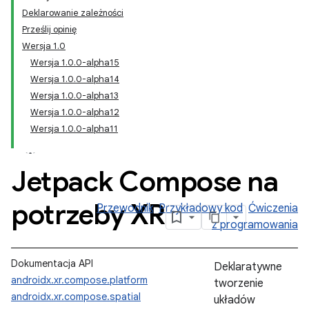
Deklarowanie zależności
Prześlij opinię
Wersja 1.0
Wersja 1.0.0-alpha15
Wersja 1.0.0-alpha14
Wersja 1.0.0-alpha13
Wersja 1.0.0-alpha12
Wersja 1.0.0-alpha11
Jetpack Compose na
potrzeby XR
Przewodnik
Przykładowy kod
Ćwiczenia
z programowania
Dokumentacja API
Deklaratywne
androidx.xr.compose.platform
tworzenie
androidx.xr.compose.spatial
układów