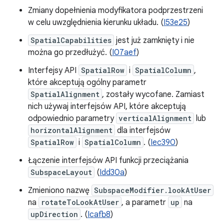
Zmiany dopełnienia modyfikatora podprzestrzeni
w celu uwzględnienia kierunku układu. (
I53e25
)
SpatialCapabilities
jest już zamknięty i nie
można go przedłużyć. (
I07aef
)
Interfejsy API
SpatialRow
i
SpatialColumn
,
które akceptują ogólny parametr
SpatialAlignment
, zostały wycofane. Zamiast
nich używaj interfejsów API, które akceptują
odpowiednio parametry
verticalAlignment
lub
horizontalAlignment
dla interfejsów
SpatialRow
i
SpatialColumn
. (
Iec390
)
Łączenie interfejsów API funkcji przeciążania
SubspaceLayout
(
Idd30a
)
Zmieniono nazwę
SubspaceModifier.lookAtUser
na
rotateToLookAtUser
, a parametr
up
na
upDirection
. (
Icafb8
)