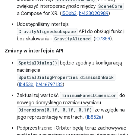
zwiększyć interoperacyjność między
SceneCore
a Compose for XR. (
I50bb3
,
b/423020989
)
Udostępniliśmy interfejs
GravityAlignedsubspace
API do obsługi funkcji
bez skalowania i
GravityAligned
(
I07359
).
Zmiany w interfejsie API
SpatialDialog()
będzie zgodny z konfiguracją
naciśnięcia
SpatialDialogProperties.dismissOnBack
.
(
Ib453b
,
b/416797132
)
Zaktualizuj wartość
minimumPanelDimension
do
nowego domyślnego rozmiaru wymiaru
Dimensions(0.1f, 0.1f, 0.1f)
ze względu na
jego reprezentację w metrach. (
Ib852a
)
Podprzestrzenie i Orbiter będą teraz zachowywać