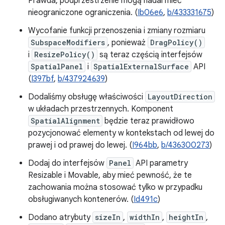
Prawda, podprzestrzenie mogą nadal mieć
nieograniczone ograniczenia. (
Ib06e6
,
b/433331675
)
Wycofanie funkcji przenoszenia i zmiany rozmiaru
SubspaceModifiers
, ponieważ
DragPolicy()
i
ResizePolicy()
są teraz częścią interfejsów
SpatialPanel
i
SpatialExternalSurface
API
(
I397bf
,
b/437924639
)
Dodaliśmy obsługę właściwości
LayoutDirection
w układach przestrzennych. Komponent
SpatialAlignment
będzie teraz prawidłowo
pozycjonować elementy w kontekstach od lewej do
prawej i od prawej do lewej. (
I964bb
,
b/436300273
)
Dodaj do interfejsów
Panel
API parametry
Resizable i Movable, aby mieć pewność, że te
zachowania można stosować tylko w przypadku
obsługiwanych kontenerów. (
Id491c
)
Dodano atrybuty
sizeIn
,
widthIn
,
heightIn
,