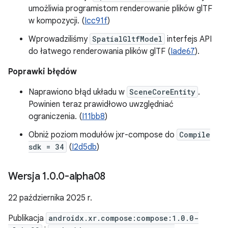
umożliwia programistom renderowanie plików glTF
w kompozycji. (
Icc91f
)
Wprowadziliśmy
SpatialGltfModel
interfejs API
do łatwego renderowania plików glTF (
Iade67
).
Poprawki błędów
Naprawiono błąd układu w
SceneCoreEntity
.
Powinien teraz prawidłowo uwzględniać
ograniczenia. (
I11bb8
)
Obniż poziom modułów jxr-compose do
Compile
sdk = 34
(
I2d5db
)
Wersja 1
.
0
.
0-alpha08
22 października 2025 r.
Publikacja
androidx.xr.compose:compose:1.0.0-