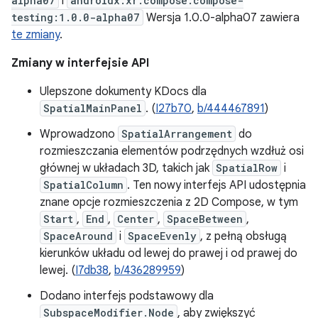
alpha07
i
androidx.xr.compose:compose-
testing:1.0.0-alpha07
Wersja 1.0.0-alpha07 zawiera
te zmiany
.
Zmiany w interfejsie API
Ulepszone dokumenty KDocs dla
SpatialMainPanel
. (
I27b70
,
b/444467891
)
Wprowadzono
SpatialArrangement
do
rozmieszczania elementów podrzędnych wzdłuż osi
głównej w układach 3D, takich jak
SpatialRow
i
SpatialColumn
. Ten nowy interfejs API udostępnia
znane opcje rozmieszczenia z 2D Compose, w tym
Start
,
End
,
Center
,
SpaceBetween
,
SpaceAround
i
SpaceEvenly
, z pełną obsługą
kierunków układu od lewej do prawej i od prawej do
lewej. (
I7db38
,
b/436289959
)
Dodano interfejs podstawowy dla
SubspaceModifier.Node
, aby zwiększyć