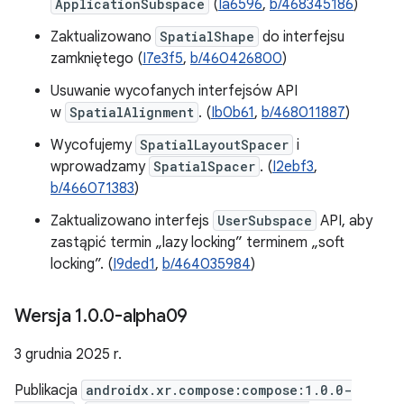
ApplicationSubspace
(
Ia6596
,
b/468345186
)
Zaktualizowano
SpatialShape
do interfejsu
zamkniętego (
I7e3f5
,
b/460426800
)
Usuwanie wycofanych interfejsów API
w
SpatialAlignment
. (
Ib0b61
,
b/468011887
)
Wycofujemy
SpatialLayoutSpacer
i
wprowadzamy
SpatialSpacer
. (
I2ebf3
,
b/466071383
)
Zaktualizowano interfejs
UserSubspace
API, aby
zastąpić termin „lazy locking” terminem „soft
locking”. (
I9ded1
,
b/464035984
)
Wersja 1
.
0
.
0-alpha09
3 grudnia 2025 r.
Publikacja
androidx.xr.compose:compose:1.0.0-