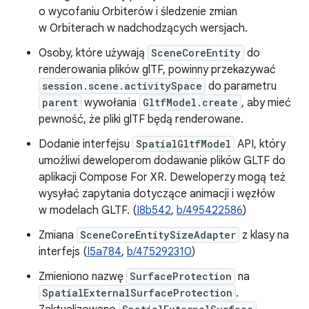
o wycofaniu Orbiterów i śledzenie zmian
w Orbiterach w nadchodzących wersjach.
Osoby, które używają
SceneCoreEntity
do
renderowania plików glTF, powinny przekazywać
session.scene.activitySpace
do parametru
parent
wywołania
GltfModel.create
, aby mieć
pewność, że pliki glTF będą renderowane.
Dodanie interfejsu
SpatialGltfModel
API, który
umożliwi deweloperom dodawanie plików GLTF do
aplikacji Compose For XR. Deweloperzy mogą też
wysyłać zapytania dotyczące animacji i węzłów
w modelach GLTF. (
I8b542
,
b/495422586
)
Zmiana
SceneCoreEntitySizeAdapter
z klasy na
interfejs (
I5a784
,
b/475292310
)
Zmieniono nazwę
SurfaceProtection
na
SpatialExternalSurfaceProtection
.