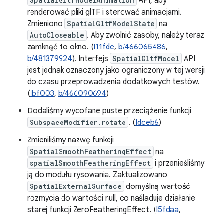
SpatialGltfModelAnimation
API, aby
renderować pliki glTF i sterować animacjami.
Zmieniono
SpatialGltfModelState
na
AutoCloseable
. Aby zwolnić zasoby, należy teraz
zamknąć to okno. (
I11fde
,
b/466065486
,
b/481379924
). Interfejs
SpatialGltfModel
API
jest jednak oznaczony jako ograniczony w tej wersji
do czasu przeprowadzenia dodatkowych testów.
(
Ibf003
,
b/466090694
)
Dodaliśmy wycofane puste przeciążenie funkcji
SubspaceModifier.rotate
. (
Idceb6
)
Zmieniliśmy nazwę funkcji
SpatialSmoothFeatheringEffect
na
spatialSmoothFeatheringEffect
i przenieśliśmy
ją do modułu rysowania. Zaktualizowano
SpatialExternalSurface
domyślną wartość
rozmycia do wartości null, co naśladuje działanie
starej funkcji ZeroFeatheringEffect. (
I5fdaa
,