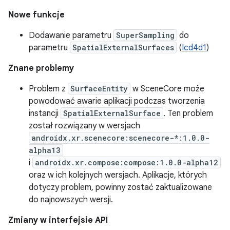
Nowe funkcje
Dodawanie parametru
SuperSampling
do
parametru
SpatialExternalSurfaces
(
Icd4d1
)
Znane problemy
Problem z
SurfaceEntity
w SceneCore może
powodować awarie aplikacji podczas tworzenia
instancji
SpatialExternalSurface
. Ten problem
został rozwiązany w wersjach
androidx.xr.scenecore:scenecore-*:1.0.0-
alpha13
i
androidx.xr.compose:compose:1.0.0-alpha12
oraz w ich kolejnych wersjach. Aplikacje, których
dotyczy problem, powinny zostać zaktualizowane
do najnowszych wersji.
Zmiany w interfejsie API