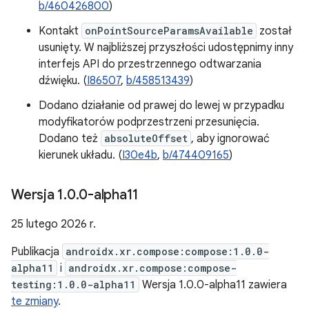
b/460426800
)
Kontakt
onPointSourceParamsAvailable
został
usunięty. W najbliższej przyszłości udostępnimy inny
interfejs API do przestrzennego odtwarzania
dźwięku. (
I86507
,
b/458513439
)
Dodano działanie od prawej do lewej w przypadku
modyfikatorów podprzestrzeni przesunięcia.
Dodano też
absoluteOffset
, aby ignorować
kierunek układu. (
I30e4b
,
b/474409165
)
Wersja 1
.
0
.
0-alpha11
25 lutego 2026 r.
Publikacja
androidx.xr.compose:compose:1.0.0-
alpha11
i
androidx.xr.compose:compose-
testing:1.0.0-alpha11
Wersja 1.0.0-alpha11 zawiera
te zmiany
.