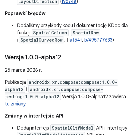
LayoutDirection
(
I9d74e
)
Poprawki błędów
Dodaliśmy przykłady kodu i dokumentację KDoc dla
funkcji
SpatialColumn
,
SpatialRow
i
SpatialCurvedRow
. (
Iaf54f
,
b/495777633
)
Wersja 1
.
0
.
0-alpha12
25 marca 2026 r.
Publikacja
androidx.xr.compose:compose:1.0.0-
alpha12
i
androidx.xr.compose:compose-
testing:1.0.0-alpha12
Wersja 1.0.0-alpha12 zawiera
te zmiany
.
Zmiany w interfejsie API
Dodaj interfejs
SpatialGltfModel
API i interfejsy