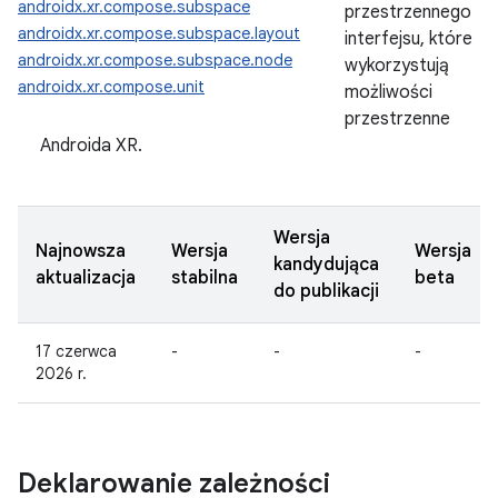
androidx.xr.compose.subspace
przestrzennego
androidx.xr.compose.subspace.layout
interfejsu, które
androidx.xr.compose.subspace.node
wykorzystują
androidx.xr.compose.unit
możliwości
przestrzenne
Androida XR.
Wersja
Najnowsza
Wersja
Wersja
kandydująca
aktualizacja
stabilna
beta
do publikacji
17 czerwca
-
-
-
2026 r.
Deklarowanie zależności