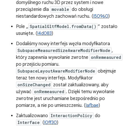
domyślnego ruchu 3D przez system i nowe
przeciążenie dla
movable
do obsługi
niestandardowych zachowań ruchu. (
I50960
)
Pole „
SpatialGltfModel.fromData()
” zostało
usunięte. (
I4d083
)
Dodaliśmy nowy interfejs węzła modyfikatora
SubspaceMeasuredSizeAwareModifierNode
,
który zapewnia wywołanie zwrotne
onRemeasured
po przejściu pomiaru.
SubspaceLayoutAwareModifierNode
obejmuje
teraz ten nowy interfejs. Modyfikator
onSizeChanged
został zaktualizowany, aby
używać
onRemeasured
. Dzięki temu wywołanie
zwrotne jest uruchamiane bezpośrednio po
pomiarze, a nie po umieszczeniu. (
Iafbae
)
Zaktualizowano
InteractionPolicy
do
Interface
(
I0ff30
)