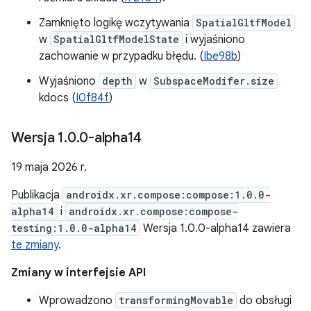
Zamknięto logikę wczytywania
SpatialGltfModel
w
SpatialGltfModelState
i wyjaśniono
zachowanie w przypadku błędu. (
Ibe98b
)
Wyjaśniono
depth
w
SubspaceModifer.size
kdocs (
I0f84f
)
Wersja 1
.
0
.
0-alpha14
19 maja 2026 r.
Publikacja
androidx.xr.compose:compose:1.0.0-
alpha14
i
androidx.xr.compose:compose-
testing:1.0.0-alpha14
Wersja 1.0.0-alpha14 zawiera
te zmiany
.
Zmiany w interfejsie API
Wprowadzono
transformingMovable
do obsługi