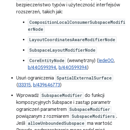
bezpieczeństwo typów i użyteczność interfejsów
rozszerzeń, takich jak:
CompositionLocalConsumerSubspaceModifi
erNode
LayoutCoordinatesAwareModifierNode
SubspaceLayoutModifierNode
CoreEntityNode
(wewnętrzny) (
Iede00
,
b/440599394
,
b/440599394
)
Usuń ograniczenia
SpatialExternalSurface
(
I33315
,
b/439646773
)
Wprowadź
SubspaceModifier
do funkcji
kompozycyjnych Subspace i zastąp parametr
ograniczeń parametrem
SubspaceModifier
powiązanym z rozmiarem
SubspaceModifiers
.
Jeśli
allowUnboundedSubspace
ma wartość