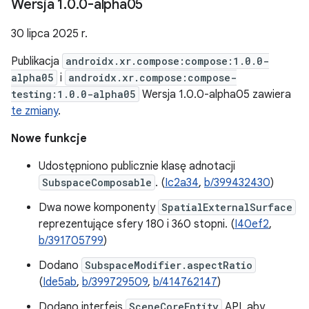
Wersja 1
.
0
.
0-alpha05
30 lipca 2025 r.
Publikacja
androidx.xr.compose:compose:1.0.0-
alpha05
i
androidx.xr.compose:compose-
testing:1.0.0-alpha05
Wersja 1.0.0-alpha05 zawiera
te zmiany
.
Nowe funkcje
Udostępniono publicznie klasę adnotacji
SubspaceComposable
. (
Ic2a34
,
b/399432430
)
Dwa nowe komponenty
SpatialExternalSurface
reprezentujące sfery 180 i 360 stopni. (
I40ef2
,
b/391705799
)
Dodano
SubspaceModifier.aspectRatio
(
Ide5ab
,
b/399729509
,
b/414762147
)
Dodano interfejs
SceneCoreEntity
API, aby