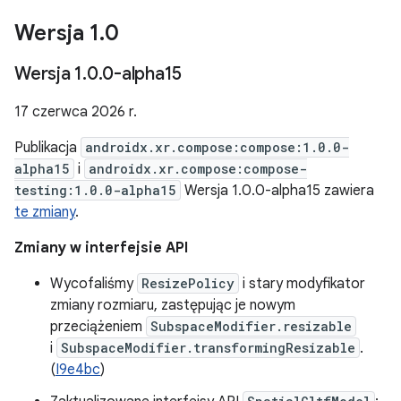
Wersja 1
.
0
Wersja 1
.
0
.
0-alpha15
17 czerwca 2026 r.
Publikacja
androidx.xr.compose:compose:1.0.0-
alpha15
i
androidx.xr.compose:compose-
testing:1.0.0-alpha15
Wersja 1.0.0-alpha15 zawiera
te zmiany
.
Zmiany w interfejsie API
Wycofaliśmy
ResizePolicy
i stary modyfikator
zmiany rozmiaru, zastępując je nowym
przeciążeniem
SubspaceModifier.resizable
i
SubspaceModifier.transformingResizable
.
(
I9e4bc
)