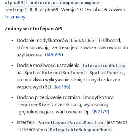
alpha09
i
androidx.xr.compose:compose-
testing:1.0.0-alpha09
Wersja 1.0.0-alpha09 zawiera
te zmiany
.
Zmiany w interfejsie API
Dodanie modyfikatorów
LookAtUser
i Billboard,
które sprawiają, że treść jest zawsze skierowana do
użytkownika. (
I49b99
)
Dodaje możliwość ustawienia
InteractionPolicy
na
SpatialExternalSurfaces
i
SpatialPanels
,
co umożliwia wykrywanie kliknięć i innych zdarzeń
wejściowych 3D. (
Iae155
)
Dodano przeciążenie rozmiaru i modyfikatora
requiredSize
z szerokością, wysokością
i głębokością jako wartościami Dp. (
I92f79
)
Interfejs
ParentLayoutParamsModifier
jest teraz
rozszerzony o
DelegatableSubspaceNode
.