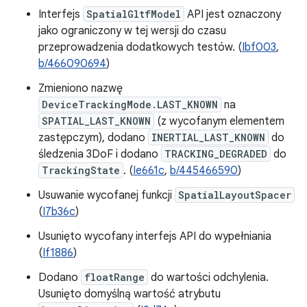
Interfejs
SpatialGltfModel
API jest oznaczony
jako ograniczony w tej wersji do czasu
przeprowadzenia dodatkowych testów. (
Ibf003
,
b/466090694
)
Zmieniono nazwę
DeviceTrackingMode.LAST_KNOWN
na
SPATIAL_LAST_KNOWN
(z wycofanym elementem
zastępczym), dodano
INERTIAL_LAST_KNOWN
do
śledzenia 3DoF i dodano
TRACKING_DEGRADED
do
TrackingState
. (
Ie661c
,
b/445466590
)
Usuwanie wycofanej funkcji
SpatialLayoutSpacer
(
I7b36c
)
Usunięto wycofany interfejs API do wypełniania
(
If1886
)
Dodano
floatRange
do wartości odchylenia.
Usunięto domyślną wartość atrybutu