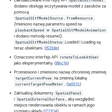
Zaktualizowane interfejsy API
SpatialGltfModel
:
dodano obsługę wczytywania modeli z zasobów za
pomocą
SpatialGltfModelSource
.
fromResource
.
Zmieniono nazwę parametru speed na
playbackSpeed
w
SpatialGltfModelAnimation
i dodano metodę resume().
SpatialGltfModelStatus
.Loaded i Loading są
teraz obiektami. (
I523de
)
Oznaczono interfejs API
rotateToLookAtUser
jako eksperymentalny. (
I86c16
)
Przeniesiono i zmieniono nazwę chronionej zmiennej
targetCurrentPose
na zmienną lokalną
currentTargetPoseMeter
. (
Ia557c
)
Zaktualizuj dokumenty
SpatialPanel
i
SpatialExternalSurface
, aby uwzględnić
miejsce renderowania obiektu w ramach jego
rozmiaru układu (
I72104
).