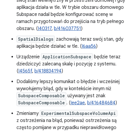
swój stan wewnętrzny w przestrzeni domowej i gdy
aplikacja działa w tle. W trybie obszaru domowego
Subspace nadal będzie konfigurować scenę w
ramach przygotowań do przejścia na tryb pełnego
obszaru. (
I40317
,
b/416037751
)
SpatialDialogs
zachowają teraz swój stan, gdy
aplikacja będzie działać w tle. (
I6aa56
)
Urządzenie
ApplicationSubspace
będzie teraz
dziedziczyć zalecaną skalę i pozycję z systemu.
(
I4565f
,
b/418834194
)
Dodaliśmy lepszy komunikat o błędzie i wcześniej
wywołujemy błąd, gdy w kontekście innym niż
SubspaceComposable
używany jest znak
SubspaceComposable
. (
Iee2ae
,
b/416484684
)
Zmieniamy
ExperimentalSubspaceVolumeApi
z ostrzeżenia na błąd, ponieważ ostrzeżenia są
często pomijane w przypadku nieprawidłowego