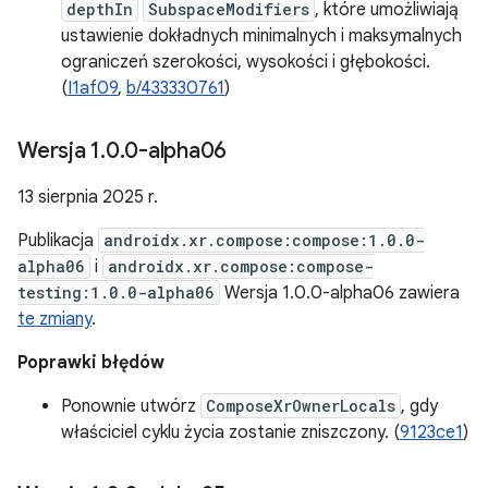
depthIn
SubspaceModifiers
, które umożliwiają
ustawienie dokładnych minimalnych i maksymalnych
ograniczeń szerokości, wysokości i głębokości.
(
I1af09
,
b/433330761
)
Wersja 1
.
0
.
0-alpha06
13 sierpnia 2025 r.
Publikacja
androidx.xr.compose:compose:1.0.0-
alpha06
i
androidx.xr.compose:compose-
testing:1.0.0-alpha06
Wersja 1.0.0-alpha06 zawiera
te zmiany
.
Poprawki błędów
Ponownie utwórz
ComposeXrOwnerLocals
, gdy
właściciel cyklu życia zostanie zniszczony. (
9123ce1
)