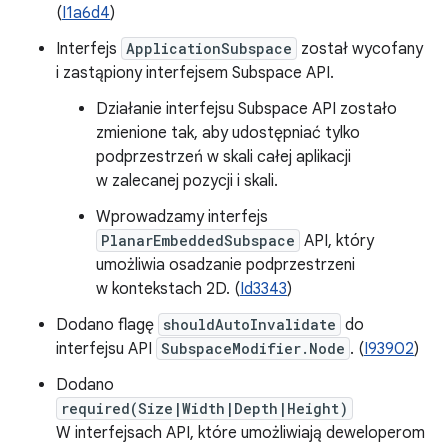
(
I1a6d4
)
Interfejs
ApplicationSubspace
został wycofany
i zastąpiony interfejsem Subspace API.
Działanie interfejsu Subspace API zostało
zmienione tak, aby udostępniać tylko
podprzestrzeń w skali całej aplikacji
w zalecanej pozycji i skali.
Wprowadzamy interfejs
PlanarEmbeddedSubspace
API, który
umożliwia osadzanie podprzestrzeni
w kontekstach 2D. (
Id3343
)
Dodano flagę
shouldAutoInvalidate
do
interfejsu API
SubspaceModifier.Node
. (
I93902
)
Dodano
required(Size|Width|Depth|Height)
W interfejsach API, które umożliwiają deweloperom