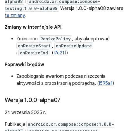
alpha08
i
androidx.xr.compose:compose-
testing:1.0.0-alpha08
Wersja 1.0.0-alpha08 zawiera
te zmiany
.
Zmiany w interfejsie API
Zmieniono
ResizePolicy
, aby akceptować
onResizeStart
,
onResizeUpdate
i
onResizeEnd
. (
I7e21f
)
Poprawki błędów
Zapobieganie awariom podczas niszczenia
aktywności z przestrzenią podrzędną. (
I595a1
)
Wersja 1
.
0
.
0-alpha07
24 września 2025 r.
Publikacja
androidx.xr.compose:compose:1.0.0-