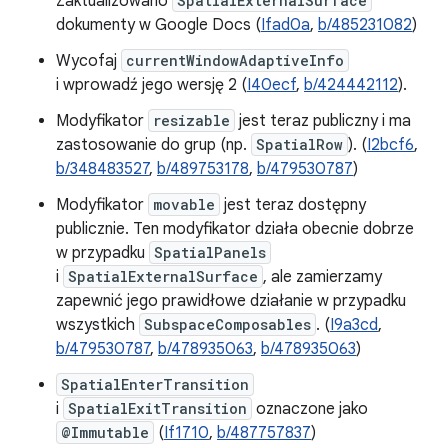
Zaktualizowano
SpatialExternalSurface
dokumenty w Google Docs (
Ifad0a
,
b/485231082
)
Wycofaj
currentWindowAdaptiveInfo
i wprowadź jego wersję 2 (
I40ecf
,
b/424442112
).
Modyfikator
resizable
jest teraz publiczny i ma
zastosowanie do grup (np.
SpatialRow
). (
I2bcf6
,
b/348483527
,
b/489753178
,
b/479530787
)
Modyfikator
movable
jest teraz dostępny
publicznie. Ten modyfikator działa obecnie dobrze
w przypadku
SpatialPanels
i
SpatialExternalSurface
, ale zamierzamy
zapewnić jego prawidłowe działanie w przypadku
wszystkich
SubspaceComposables
. (
I9a3cd
,
b/479530787
,
b/478935063
,
b/478935063
)
SpatialEnterTransition
i
SpatialExitTransition
oznaczone jako
@Immutable
(
If1710
,
b/487757837
)