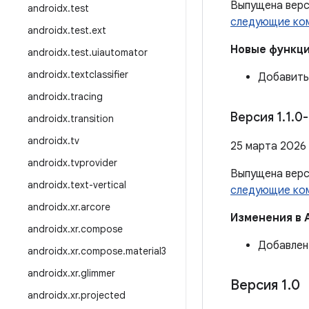
Выпущена вер
androidx
.
test
следующие ко
androidx
.
test
.
ext
Новые функц
androidx
.
test
.
uiautomator
androidx
.
textclassifier
Добавить
androidx
.
tracing
Версия 1
.
1
.
0-
androidx
.
transition
androidx
.
tv
25 марта 2026 
androidx
.
tvprovider
Выпущена вер
androidx
.
text-vertical
следующие ко
androidx
.
xr
.
arcore
Изменения в 
androidx
.
xr
.
compose
Добавле
androidx
.
xr
.
compose
.
material3
androidx
.
xr
.
glimmer
Версия 1
.
0
androidx
.
xr
.
projected