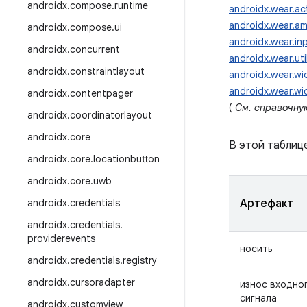
androidx
.
compose
.
runtime
androidx.wear.act
androidx.wear.am
androidx
.
compose
.
ui
androidx.wear.in
androidx
.
concurrent
androidx.wear.uti
androidx
.
constraintlayout
androidx.wear.wi
androidx.wear.wi
androidx
.
contentpager
(
См. справочну
androidx
.
coordinatorlayout
androidx
.
core
В этой таблиц
androidx
.
core
.
locationbutton
androidx
.
core
.
uwb
androidx
.
credentials
Артефакт
androidx
.
credentials
.
providerevents
носить
androidx
.
credentials
.
registry
androidx
.
cursoradapter
износ входно
сигнала
androidx
.
customview