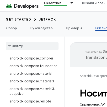
Essentials
Дизайн и план
androidx.camera.viewfinder
androidx.car
GET STARTED
JETPACK
androidx.car.app
androidx.cardview
Обзор
Руководства
Примеры
Библи
androidx
.
коллекция
androidx
.
compose
androidx
.
compose
.
animation
Translation
androidx
.
compose
.
compiler
androidx
.
compose
.
foundation
androidx
.
compose
.
material
Android Developer
androidx
.
compose
.
material3
androidx
.
compose
.
material3
.
Носи
adaptive
androidx
.
compose
.
remote
Справочник API