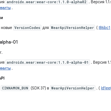
сия
androidx.wear:wear-core:1.1.0-alpha02
. Версия 1.
ммиты
.
ии
 новые
VersionCodes
для
WearApiVersionHelper
(
I86bc1
alpha-01
г.
сия
androidx.wear:wear-core:1.1.0-alpha-01
. Версия 1
ммиты
.
API
н
CINNAMON_BUN
(SDK 37) в
WearApiVersionHelper
. (
Id1ee