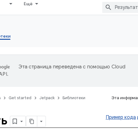
Ещё
отеки
Эта страница переведена с помощью
Cloud
 API
.
s
Get started
Jetpack
Библиотеки
Эта информац
ть
Пример кода