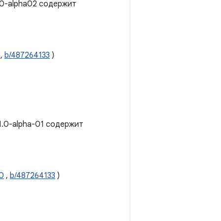
1.0-alpha02 содержит
,
b/487264133
)
.1.0-alpha-01 содержит
0
,
b/487264133
)