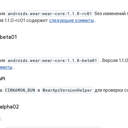
сия
androidx.wear:wear-core:1.1.0-rc01
без изменений 
ия 1.1.0-rc01 содержит
следующие коммиты
.
beta01
сия
androidx.wear:wear-core:1.1.0-beta01
. Версия 1.1
ммиты
.
API
на
CINNAMON_BUN
в
WearApiVersionHelper
для проверки с
alpha02
.