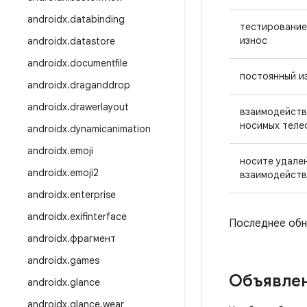
androidx
.
databinding
тестирование
износ
androidx
.
datastore
androidx
.
documentfile
постоянный и
androidx
.
draganddrop
androidx
.
drawerlayout
взаимодейств
носимых тел
androidx
.
dynamicanimation
androidx
.
emoji
носите удале
androidx
.
emoji2
взаимодейств
androidx
.
enterprise
androidx
.
exifinterface
Последнее обно
androidx
.
фрагмент
androidx
.
games
Объявлен
androidx
.
glance
androidx
.
glance
.
wear