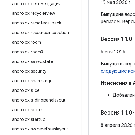
19 мая 2026 г.
androidx
.
рекомендация
androidx
.
recyclerview
Выпущена вер
релизом. Верс
androidx
.
remotecallback
androidx
.
resourceinspection
Версия 1
.
1
.
0-
androidx
.
room
6 мая 2026 г.
androidx
.
room3
androidx
.
savedstate
Выпущена вер
следующие ко
androidx
.
security
androidx
.
sharetarget
Изменения в 
androidx
.
slice
Добавле
androidx
.
slidingpanelayout
androidx
.
sqlite
Версия 1
.
1
.
0-
androidx
.
startup
8 апреля 2026 г
androidx
.
swiperefreshlayout