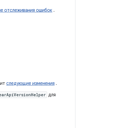
ме отслеживания ошибок
.
жит
следующие изменения
.
earApiVersionHelper
для