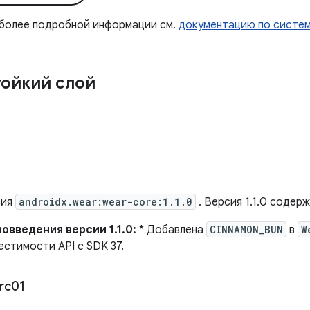
 более подробной информации см.
документацию по систе
ойкий слой
сия
androidx.wear:wear-core:1.1.0
. Версия 1.1.0 содер
овведения версии 1.1.0:
* Добавлена
CINNAMON_BUN
в
W
стимости API с SDK 37.
rc01