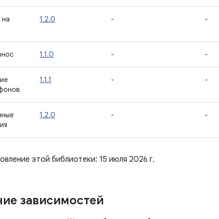
 на
1.2.0
-
-
знос
1.1.0
-
-
ие
1.1.1
-
-
ефонов
нные
1.2.0
-
-
ия
вление этой библиотеки: 15 июля 2026 г.
ие зависимостей