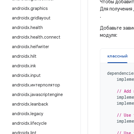
Чтобы добавит
androidx
.
graphics
Для получения
.
androidx
.
gridlayout
androidx
.
health
Добавьте зави
модуля:
androidx
.
health
.
connect
androidx
.
heifwriter
классный
androidx
.
hilt
androidx
.
ink
dependencie
androidx
.
input
impleme
androidx
.
интерполятор
// Add 
androidx
.
javascriptengine
impleme
impleme
androidx
.
leanback
androidx
.
legacy
// Use 
impleme
androidx
.
lifecycle
androidx
.
lint
// Use 