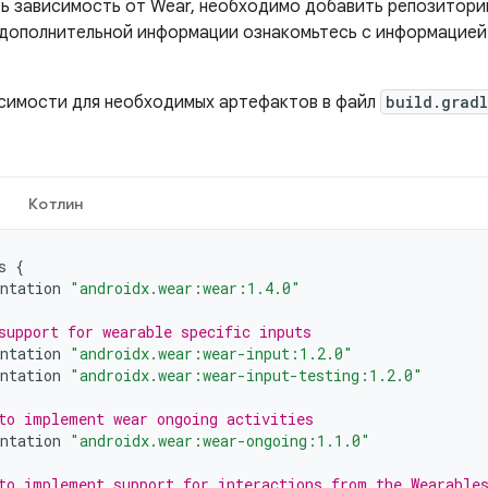
ь зависимость от Wear, необходимо добавить репозиторий
 дополнительной информации ознакомьтесь с информацие
симости для необходимых артефактов в файл
build.grad
Котлин
s
{
ntation
"androidx.wear:wear:1.4.0"
support for wearable specific inputs
ntation
"androidx.wear:wear-input:1.2.0"
ntation
"androidx.wear:wear-input-testing:1.2.0"
to implement wear ongoing activities
ntation
"androidx.wear:wear-ongoing:1.1.0"
to implement support for interactions from the Wearable