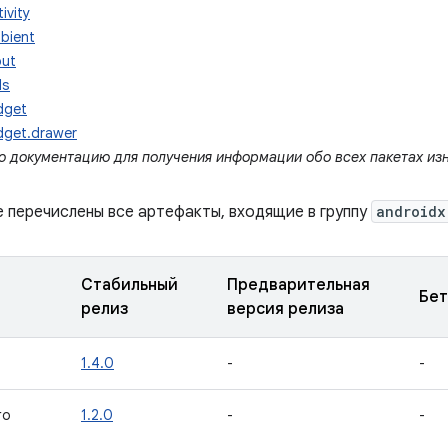
ivity
bient
put
ls
dget
dget.drawer
ю документацию для получения информации обо всех пакетах из
е перечислены все артефакты, входящие в группу
androidx
Стабильный
Предварительная
Бет
релиз
версия релиза
1.4.0
-
-
го
1.2.0
-
-