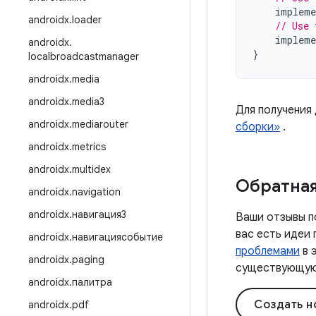
impleme
androidx
.
loader
// Use 
impleme
androidx
.
}
localbroadcastmanager
androidx
.
media
androidx
.
media3
Для получения
androidx
.
mediarouter
сборки»
.
androidx
.
metrics
androidx
.
multidex
Обратная
androidx
.
navigation
androidx
.
навигация3
Ваши отзывы п
вас есть идеи
androidx
.
навигациясобытие
проблемами
в 
androidx
.
paging
существующую 
androidx
.
палитра
Создать н
androidx
.
pdf