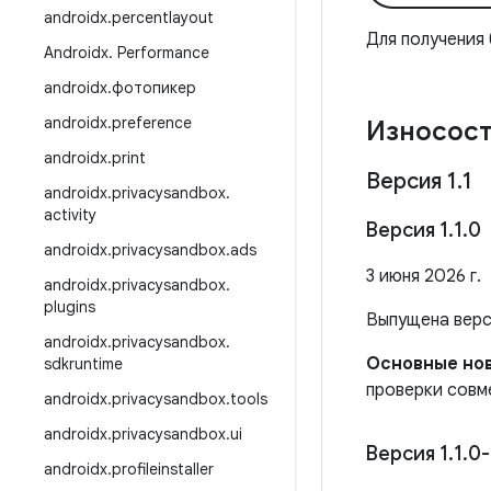
androidx
.
percentlayout
Для получения
Androidx
.
Performance
androidx
.
фотопикер
androidx
.
preference
Износост
androidx
.
print
Версия 1
.
1
androidx
.
privacysandbox
.
activity
Версия 1
.
1
.
0
androidx
.
privacysandbox
.
ads
3 июня 2026 г.
androidx
.
privacysandbox
.
plugins
Выпущена вер
androidx
.
privacysandbox
.
Основные нов
sdkruntime
проверки совме
androidx
.
privacysandbox
.
tools
androidx
.
privacysandbox
.
ui
Версия 1
.
1
.
0-
androidx
.
profileinstaller