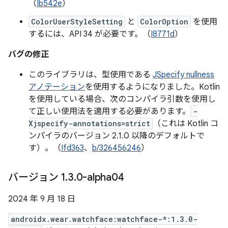
（
Ib542e
）
ColorUserStyleSetting
と
ColorOption
を使用
するには、API 34 が必要です。（
I8771d
）
バグの修正
このライブラリは、型使用である
JSpecify nullness
アノテーション
を使用するようになりました。Kotlin
を使用している場合、次のコンパイラ引数を使用し
て正しい使用法を適用する必要があります。
-
Xjspecify-annotations=strict
（これは Kotlin コ
ンパイラのバージョン 2.1.0 以降のデフォルトで
す）。（
Ifd363
、
b/326456246
）
バージョン 1
.
3
.
0-alpha04
2024 年 9 月 18 日
androidx.wear.watchface:watchface-*:1.3.0-