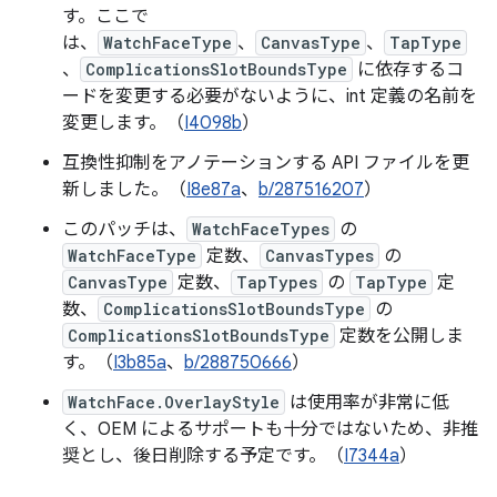
す。ここで
は、
WatchFaceType
、
CanvasType
、
TapType
、
ComplicationsSlotBoundsType
に依存するコ
ードを変更する必要がないように、int 定義の名前を
変更します。（
I4098b
）
互換性抑制をアノテーションする API ファイルを更
新しました。（
I8e87a
、
b/287516207
）
このパッチは、
WatchFaceTypes
の
WatchFaceType
定数、
CanvasTypes
の
CanvasType
定数、
TapTypes
の
TapType
定
数、
ComplicationsSlotBoundsType
の
ComplicationsSlotBoundsType
定数を公開しま
す。（
I3b85a
、
b/288750666
）
WatchFace.OverlayStyle
は使用率が非常に低
く、OEM によるサポートも十分ではないため、非推
奨とし、後日削除する予定です。（
I7344a
）