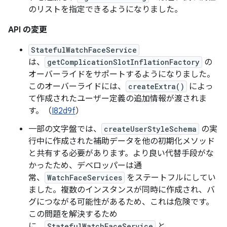
のリストを指定できるようになりました。
API の変更
StatefulWatchFaceService
は、
getComplicationSlotInflationFactory
の
オーバーライドをサポートするようになりました。
このオーバーライドには、
createExtra()
によっ
て作成されたユーザー定義の追加情報が渡されま
す。（
I82d9f
）
一部の文字盤では、
createUserStyleSchema
の実
行中に作成された補助データを他の初期化メソッド
と共有する必要があります。より良い代替手段がな
かったため、デベロッパーは通
常、
WatchFaceServices
をステートフルにしてい
ました。複数のインスタンスが同時に作成され、バ
グにつながる可能性があるため、これは危険です。
この問題を解決するため
に、
StatefulWatchFaceService
と