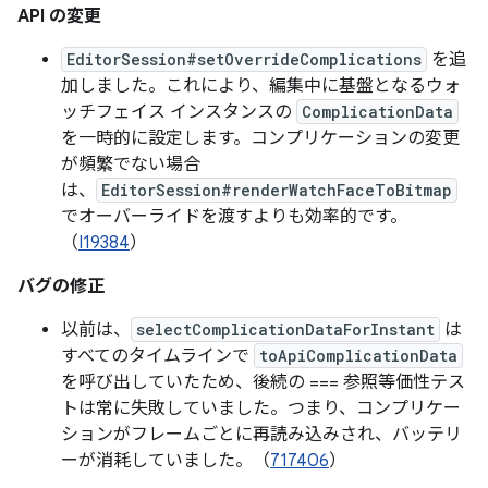
API の変更
EditorSession#setOverrideComplications
を追
加しました。これにより、編集中に基盤となるウォ
ッチフェイス インスタンスの
ComplicationData
を一時的に設定します。コンプリケーションの変更
が頻繁でない場合
は、
EditorSession#renderWatchFaceToBitmap
でオーバーライドを渡すよりも効率的です。
（
I19384
）
バグの修正
以前は、
selectComplicationDataForInstant
は
すべてのタイムラインで
toApiComplicationData
を呼び出していたため、後続の === 参照等価性テス
トは常に失敗していました。つまり、コンプリケー
ションがフレームごとに再読み込みされ、バッテリ
ーが消耗していました。（
717406
）