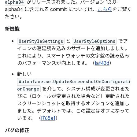
alpha04
がリリースされました。バージョン 1.3.0-
alpha04 に含まれる commit については、
こちら
をご覧く
ださい。
新機能
UserStyleSettings
と
UserStyleOptions
でア
イコンの遅延読み込みのサポートを追加しました。
これにより、スマートウォッチの文字盤の読み込み
のパフォーマンスが向上します。（
Iaf43d
）
新しい
Watchface.setUpdateScreenshotOnConfigurati
onChange
を介して、システム構成が変更されるた
びに（ロケールが変更された場合など）更新された
スクリーンショットを取得するオプションを追加し
ました。デフォルトでは、この設定はオフになって
います。（
I765a1
）
バグの修正