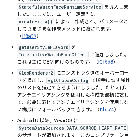
StatefulWatchFaceRuntimeService
を導入しま
した。ここでは、ユーザー定義型は
createExtra()
によって作成され、パラメータと
してさまざまな作成メソッドに渡されます。
（
If8a99
）
getUserStyleFlavors
を
InteractiveWatchFaceClient
に追加しました。
これは主に OEM 向けのものです。（
I0f5d8
）
GlesRenderer2
にコンストラクタのオーバーロー
ドを追加し、
eglChooseConfig
で順番に試す属性
のリストを指定できるようにしました。たとえば、
アンチエイリアシングを使用した構成を最初に試し
て、必要に応じてアンチエイリアシングを使用しな
い構成にフォールバックできます。（
I1ba74
）
Android U 以降、WearOS に
SystemDataSources.DATA_SOURCE_HEART_RATE
のサポートが追加されます。このコンプリケーショ