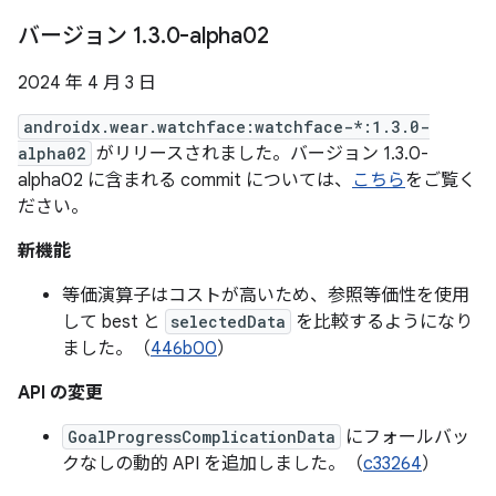
バージョン 1
.
3
.
0-alpha02
2024 年 4 月 3 日
androidx.wear.watchface:watchface-*:1.3.0-
alpha02
がリリースされました。バージョン 1.3.0-
alpha02 に含まれる commit については、
こちら
をご覧く
ださい。
新機能
等価演算子はコストが高いため、参照等価性を使用
して best と
selectedData
を比較するようになり
ました。（
446b00
）
API の変更
GoalProgressComplicationData
にフォールバッ
クなしの動的 API を追加しました。（
c33264
）