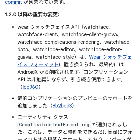
commit
が含まれています。
1.2.0 以降の重要な変更:
wear ウォッチフェイス API（watchface、
watchface-client、watchface-client-guava、
watchface-complications-rendering、watchface-
data、watchface-editor、watchface-editor-
guava、watchface-style）は、
Wear ウォッチフェ
イス フォーマット
に置き換えられ、最終的には
AndroidX から削除されます。コンプリケーション
API は非推奨にならず、引き続き使用できます。
（
Ice960
）
静的コンプリケーションのプレビューのサポートを
追加しました（
8b2bed3
）
ユーティリティ クラス
ComplicationTextFormatting
が追加されまし
た。これは、データと時刻をできるだけ簡潔にフォ
ーマットする機能をサポートしており、スペースが