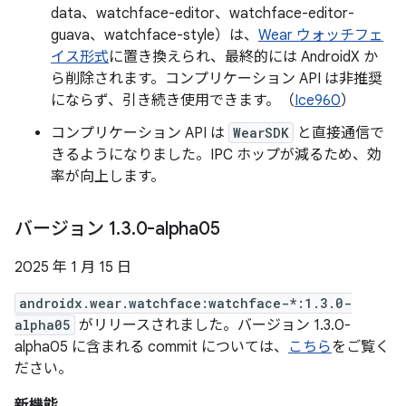
data、watchface-editor、watchface-editor-
guava、watchface-style）は、
Wear ウォッチフェ
イス形式
に置き換えられ、最終的には AndroidX か
ら削除されます。コンプリケーション API は非推奨
にならず、引き続き使用できます。（
Ice960
）
コンプリケーション API は
WearSDK
と直接通信で
きるようになりました。IPC ホップが減るため、効
率が向上します。
バージョン 1
.
3
.
0-alpha05
2025 年 1 月 15 日
androidx.wear.watchface:watchface-*:1.3.0-
alpha05
がリリースされました。バージョン 1.3.0-
alpha05 に含まれる commit については、
こちら
をご覧く
ださい。
新機能