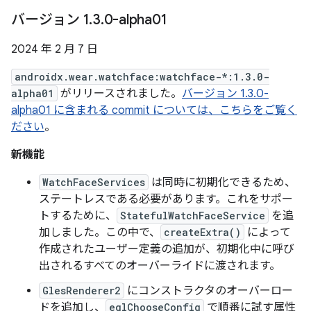
バージョン 1
.
3
.
0-alpha01
2024 年 2 月 7 日
androidx.wear.watchface:watchface-*:1.3.0-
alpha01
がリリースされました。
バージョン 1.3.0-
alpha01 に含まれる commit については、こちらをご覧く
ださい
。
新機能
WatchFaceServices
は同時に初期化できるため、
ステートレスである必要があります。これをサポー
トするために、
StatefulWatchFaceService
を追
加しました。この中で、
createExtra()
によって
作成されたユーザー定義の追加が、初期化中に呼び
出されるすべてのオーバーライドに渡されます。
GlesRenderer2
にコンストラクタのオーバーロー
ドを追加し、
eglChooseConfig
で順番に試す属性