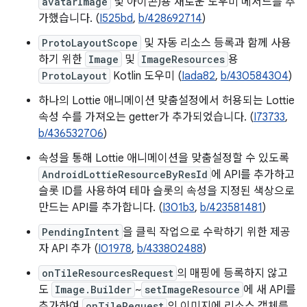
avatarImage
및 아이콘)용 새로운 도우미 메서드를 추
가했습니다. (
I525bd
,
b/428692714
)
ProtoLayoutScope
및 자동 리소스 등록과 함께 사용
하기 위한
Image
및
ImageResources
용
ProtoLayout
Kotlin 도우미 (
Iada82
,
b/430584304
)
하나의 Lottie 애니메이션 맞춤설정에서 허용되는 Lottie
속성 수를 가져오는 getter가 추가되었습니다. (
I73733
,
b/436532706
)
속성을 통해 Lottie 애니메이션을 맞춤설정할 수 있도록
AndroidLottieResourceByResId
에 API를 추가하고
슬롯 ID를 사용하여 테마 슬롯의 속성을 지정된 색상으로
만드는 API를 추가합니다. (
I301b3
,
b/423581481
)
PendingIntent
을 클릭 작업으로 수락하기 위한 제공
자 API 추가 (
I01978
,
b/433802488
)
onTileResourcesRequest
의 매핑에 등록하지 않고
도
Image.Builder
~
setImageResource
에 새 API를
추가하여
onTileRequest
의 이미지에 리소스 객체를