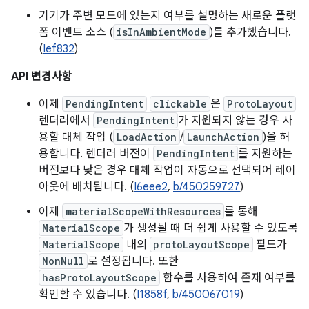
기기가 주변 모드에 있는지 여부를 설명하는 새로운 플랫
폼 이벤트 소스 (
isInAmbientMode
)를 추가했습니다.
(
Ief832
)
API 변경사항
이제
PendingIntent
clickable
은
ProtoLayout
렌더러에서
PendingIntent
가 지원되지 않는 경우 사
용할 대체 작업 (
LoadAction
/
LaunchAction
)을 허
용합니다. 렌더러 버전이
PendingIntent
를 지원하는
버전보다 낮은 경우 대체 작업이 자동으로 선택되어 레이
아웃에 배치됩니다. (
I6eee2
,
b/450259727
)
이제
materialScopeWithResources
를 통해
MaterialScope
가 생성될 때 더 쉽게 사용할 수 있도록
MaterialScope
내의
protoLayoutScope
필드가
NonNull
로 설정됩니다. 또한
hasProtoLayoutScope
함수를 사용하여 존재 여부를
확인할 수 있습니다. (
I1858f
,
b/450067019
)