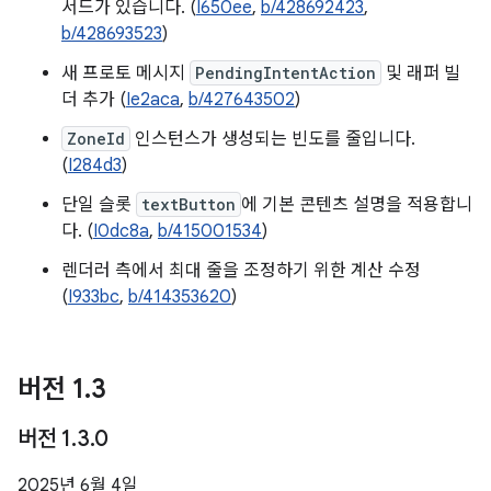
서드가 있습니다. (
I650ee
,
b/428692423
,
b/428693523
)
새 프로토 메시지
PendingIntentAction
및 래퍼 빌
더 추가 (
Ie2aca
,
b/427643502
)
ZoneId
인스턴스가 생성되는 빈도를 줄입니다.
(
I284d3
)
단일 슬롯
textButton
에 기본 콘텐츠 설명을 적용합니
다. (
I0dc8a
,
b/415001534
)
렌더러 측에서 최대 줄을 조정하기 위한 계산 수정
(
I933bc
,
b/414353620
)
버전 1
.
3
버전 1
.
3
.
0
2025년 6월 4일