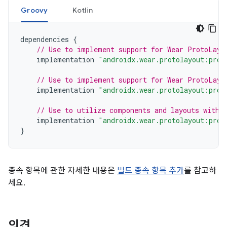
Groovy
Kotlin
dependencies
{
// Use to implement support for Wear ProtoLayo
implementation
"androidx.wear.protolayout:prot
// Use to implement support for Wear ProtoLayo
implementation
"androidx.wear.protolayout:prot
// Use to utilize components and layouts with 
implementation
"androidx.wear.protolayout:prot
}
종속 항목에 관한 자세한 내용은
빌드 종속 항목 추가
를 참고하
세요.
의견