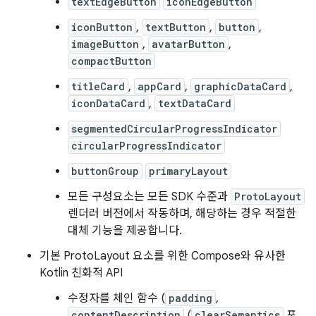
textEdgeButton
iconEdgeButton
iconButton
,
textButton
,
button
,
imageButton
,
avatarButton
,
compactButton
titleCard
,
appCard
,
graphicDataCard
,
iconDataCard
,
textDataCard
segmentedCircularProgressIndicator
circularProgressIndicator
buttonGroup
primaryLayout
모든 구성요소는 모든 SDK 수준과
ProtoLayout
렌더러 버전에서 작동하며, 해당하는 경우 적절한
대체 기능을 제공합니다.
기본 ProtoLayout 요소를 위한 Compose와 유사한
Kotlin 친화적 API
수정자를 체인 함수 (
padding
,
contentDescription
(
clearSemantics
포