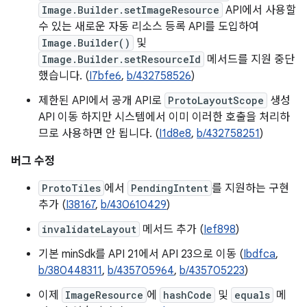
Image.Builder.setImageResource
API에서 사용할
수 있는 새로운 자동 리소스 등록 API를 도입하여
Image.Builder()
및
Image.Builder.setResourceId
메서드를 지원 중단
했습니다. (
I7bfe6
,
b/432758526
)
제한된 API에서 공개 API로
ProtoLayoutScope
생성
API 이동 하지만 시스템에서 이미 이러한 호출을 처리하
므로 사용하면 안 됩니다. (
I1d8e8
,
b/432758251
)
버그 수정
ProtoTiles
에서
PendingIntent
를 지원하는 구현
추가 (
I38167
,
b/430610429
)
invalidateLayout
메서드 추가 (
Ief898
)
기본 minSdk를 API 21에서 API 23으로 이동 (
Ibdfca
,
b/380448311
,
b/435705964
,
b/435705223
)
이제
ImageResource
에
hashCode
및
equals
메