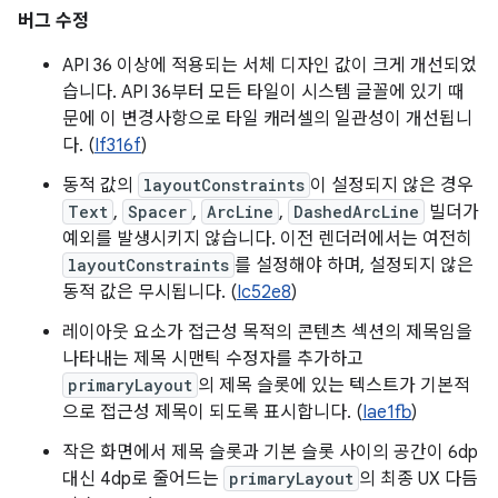
버그 수정
API 36 이상에 적용되는 서체 디자인 값이 크게 개선되었
습니다. API 36부터 모든 타일이 시스템 글꼴에 있기 때
문에 이 변경사항으로 타일 캐러셀의 일관성이 개선됩니
다. (
If316f
)
동적 값의
layoutConstraints
이 설정되지 않은 경우
Text
,
Spacer
,
ArcLine
,
DashedArcLine
빌더가
예외를 발생시키지 않습니다. 이전 렌더러에서는 여전히
layoutConstraints
를 설정해야 하며, 설정되지 않은
동적 값은 무시됩니다. (
Ic52e8
)
레이아웃 요소가 접근성 목적의 콘텐츠 섹션의 제목임을
나타내는 제목 시맨틱 수정자를 추가하고
primaryLayout
의 제목 슬롯에 있는 텍스트가 기본적
으로 접근성 제목이 되도록 표시합니다. (
Iae1fb
)
작은 화면에서 제목 슬롯과 기본 슬롯 사이의 공간이 6dp
대신 4dp로 줄어드는
primaryLayout
의 최종 UX 다듬