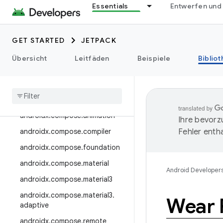
androidx.camera.media3
Essentials
Entwerfen und
androidx.camera.viewfinder
androidx.car
GET STARTED
JETPACK
androidx.car.app
Übersicht
Leitfäden
Beispiele
Biblio
androidx.cardview
androidx
.
collection
androidx
.
compose
androidx
.
compose
.
animation
Ihre bevorz
androidx
.
compose
.
compiler
Fehler entha
androidx
.
compose
.
foundation
androidx
.
compose
.
material
Android Developer
androidx
.
compose
.
material3
androidx
.
compose
.
material3
.
Wear 
adaptive
androidx
.
compose
.
remote