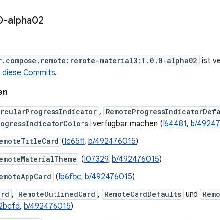
0-alpha02
r.compose.remote:remote-material3:1.0.0-alpha02
ist v
t
diese Commits
.
en
rcularProgressIndicator
,
RemoteProgressIndicatorDefa
ogressIndicatorColors
verfügbar machen (
I64481
,
b/4924
emoteTitleCard
(
Ic65ff
,
b/492476015
)
emoteMaterialTheme
(
I07329
,
b/492476015
)
emoteAppCard
(
Ib6fbc
,
b/492476015
)
ard
,
RemoteOutlinedCard
,
RemoteCardDefaults
und
Remo
I2bcfd
,
b/492476015
)