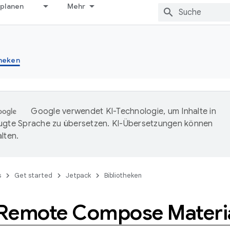
 planen
Mehr
theken
Google verwendet KI-Technologie, um Inhalte in
ugte Sprache zu übersetzen. KI-Übersetzungen können
lten.
s
Get started
Jetpack
Bibliotheken
Remote Compose Materia