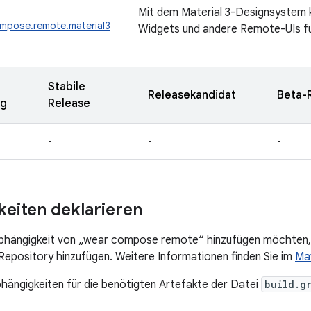
Mit dem Material 3-Designsystem 
ompose.remote.material3
Widgets und andere Remote-UIs fü
Stabile
Releasekandidat
Beta-
ng
Release
-
-
-
eiten deklarieren
Abhängigkeit von „wear compose remote“ hinzufügen möchten, 
pository hinzufügen. Weitere Informationen finden Sie im
Ma
bhängigkeiten für die benötigten Artefakte der Datei
build.g