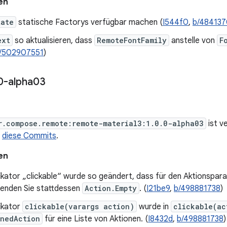
en
tate
statische Factorys verfügbar machen (
I544f0
,
b/48413
ext
so aktualisieren, dass
RemoteFontFamily
anstelle von
F
/502907551
)
0-alpha03
r.compose.remote:remote-material3:1.0.0-alpha03
ist v
t
diese Commits
.
en
kator „clickable“ wurde so geändert, dass für den Aktionspara
wenden Sie stattdessen
Action.Empty
. (
I21be9
,
b/498881738
)
ikator
clickable(varargs action)
wurde in
clickable(ac
nedAction
für eine Liste von Aktionen. (
I8432d
,
b/498881738
)