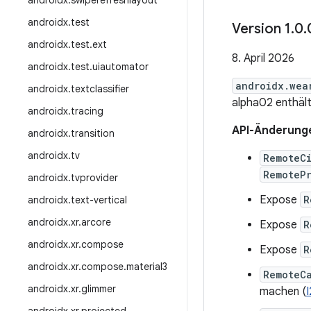
androidx
.
swiperefreshlayout
androidx
.
test
Version 1
.
0
.
androidx
.
test
.
ext
8. April 2026
androidx
.
test
.
uiautomator
androidx.wea
androidx
.
textclassifier
alpha02 enthäl
androidx
.
tracing
API-Änderung
androidx
.
transition
androidx
.
tv
RemoteCi
RemotePr
androidx
.
tvprovider
Expose
R
androidx
.
text-vertical
androidx
.
xr
.
arcore
Expose
R
androidx
.
xr
.
compose
Expose
R
androidx
.
xr
.
compose
.
material3
RemoteC
androidx
.
xr
.
glimmer
machen (