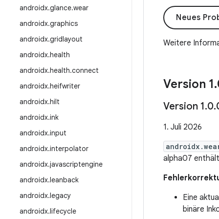
androidx
.
glance
.
wear
Neues Pro
androidx
.
graphics
androidx
.
gridlayout
Weitere Informa
androidx
.
health
androidx
.
health
.
connect
Version 1
.
androidx
.
heifwriter
androidx
.
hilt
Version 1
.
0
.
androidx
.
ink
1. Juli 2026
androidx
.
input
androidx.wea
androidx
.
interpolator
alpha07 enthäl
androidx
.
javascriptengine
Fehlerkorrekt
androidx
.
leanback
androidx
.
legacy
Eine aktu
binäre Ink
androidx
.
lifecycle