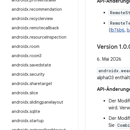
androidx
.
profileinstaller
API-Änderung
androidx
.
recommendation
RemoteS
androidx
.
recyclerview
RemoteT
androidx
.
remotecallback
(
Ib76b6
,
b
androidx
.
resource
Inspection
Version 1
.
0
.
androidx
.
room
androidx
.
room3
6. Mai 2026
androidx
.
savedstate
androidx.wea
androidx
.
security
alpha03 enthäl
androidx
.
sharetarget
API-Änderung
androidx
.
slice
Der Modifi
androidx
.
slidingpanelayout
wird. Ver
androidx
.
sqlite
Der Modif
androidx
.
startup
Sie
Combi