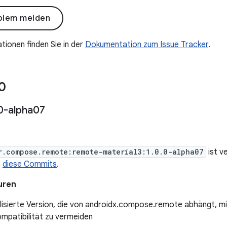
blem melden
tionen finden Sie in der
Dokumentation zum Issue Tracker
.
0
0-alpha07
r.compose.remote:remote-material3:1.0.0-alpha07
ist v
t
diese Commits
.
uren
alisierte Version, die von androidx.compose.remote abhängt, 
ompatibilität zu vermeiden