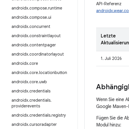
API-Referenz
androidx
.
compose
.
runtime
androidx.wear.c
androidx
.
compose
.
ui
androidx
.
concurrent
androidx
.
constraintlayout
Letzte
Aktualisieru
androidx
.
contentpager
androidx
.
coordinatorlayout
1. Juli 2026
androidx
.
core
androidx
.
core
.
locationbutton
androidx
.
core
.
uwb
Abhängigk
androidx
.
credentials
Wenn Sie eine 
androidx
.
credentials
.
providerevents
Google Maven-Re
androidx
.
credentials
.
registry
Fügen Sie die A
androidx
.
cursoradapter
Modul hinzu: