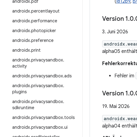
(
I812b9
,
b
androidx
.
pdf
androidx
.
percentlayout
Version 1
.
0
.
androidx
.
performance
androidx
.
photopicker
3. Juni 2026
androidx
.
preference
androidx.wea
androidx
.
print
alpha05 enthäl
androidx
.
privacysandbox
.
Fehlerkorrekt
activity
Fehler im
androidx
.
privacysandbox
.
ads
androidx
.
privacysandbox
.
plugins
Version 1
.
0
.
androidx
.
privacysandbox
.
19. Mai 2026
sdkruntime
androidx
.
privacysandbox
.
tools
androidx.wea
alpha04 enthäl
androidx
.
privacysandbox
.
ui