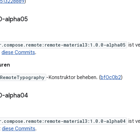
/513228889
)
0-alpha05
r.compose.remote:remote-material3:1.0.0-alpha05
ist v
t
diese Commits
.
uren
RemoteTypography
-Konstruktor beheben. (
bf0c0b2
)
0-alpha04
r.compose.remote:remote-material3:1.0.0-alpha04
ist v
t
diese Commits
.