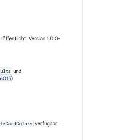
eröffentlicht. Version 1.0.0-
ults
und
76015
)
teCardColors
verfügbar