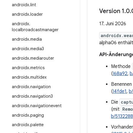
androidx
.
lint
Version 1
.
0
.
androidx
.
loader
17. Juni 2026
androidx
.
localbroadcastmanager
androidx.wea
androidx
.
media
alpha06 enthäl
androidx
.
media3
API-Änderung
androidx
.
mediarouter
Methode
androidx
.
metrics
(
I68a92
,
b
androidx
.
multidex
Benennen
androidx
.
navigation
(
I4fde1
,
b
androidx
.
navigation3
Die
capt
androidx
.
navigationevent
(mit
Remo
androidx
.
paging
b/513228
androidx
.
palette
Vorhande