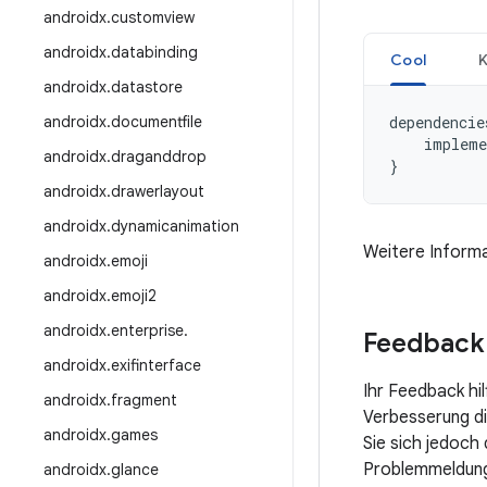
androidx
.
customview
androidx
.
databinding
Cool
K
androidx
.
datastore
androidx
.
documentfile
dependencie
impleme
androidx
.
draganddrop
}
androidx
.
drawerlayout
androidx
.
dynamicanimation
Weitere Informa
androidx
.
emoji
androidx
.
emoji2
androidx
.
enterprise
.
Feedback
androidx
.
exifinterface
Ihr Feedback hi
androidx
.
fragment
Verbesserung die
androidx
.
games
Sie sich jedoch
Problemmeldung 
androidx
.
glance