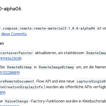
0-alpha06
r.compose.remote:remote-material3:1.0.0-alpha06
ist v
t
diese Commits
.
en
containerPainter
aktualisieren, um stattdessen
RemoteIma
/494562308
)
 Sie
RemoteBitmap
in
RemoteImageBitmap
um, um die Namens
/513228889
)
ureRemoteDocument
Flow API und eine neue
captureSingleR
teCreationDisplayInfo
) wurden als öffentliche APIs verfüg
889
)
ne
ValueChange
-Factory-Funktionen wurden in Kleinbuchsta