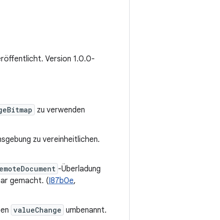
eröffentlicht. Version 1.0.0-
geBitmap
zu verwenden
gebung zu vereinheitlichen.
emoteDocument
-Überladung
bar gemacht. (
I87b0e
,
ben
valueChange
umbenannt.