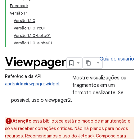
Feedback
Versão 1.1
Versão 1.1.0
Versão 1.1.0-rc01
Versão 1.1.0-beta01
Versão 1.1.0-alpha01
Viewpager
Guia do usuário
Referência da API
Mostre visualizações ou
androidx.viewpager.widget
fragmentos em um
formato deslizante. Se
possível, use o viewpager2.
Atenção
:essa biblioteca está no modo de manutenção e
só vai receber correções críticas. Não há planos para novos
recursos. Recomendamos o uso do
Jetpack Compose
para