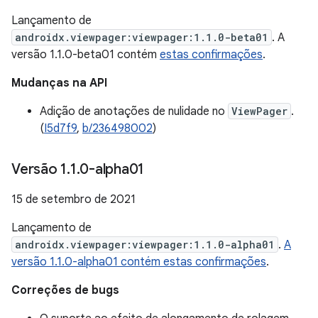
Lançamento de
androidx.viewpager:viewpager:1.1.0-beta01
. A
versão 1.1.0-beta01 contém
estas confirmações
.
Mudanças na API
Adição de anotações de nulidade no
ViewPager
.
(
I5d7f9
,
b/236498002
)
Versão 1
.
1
.
0-alpha01
15 de setembro de 2021
Lançamento de
androidx.viewpager:viewpager:1.1.0-alpha01
.
A
versão 1.1.0-alpha01 contém estas confirmações
.
Correções de bugs