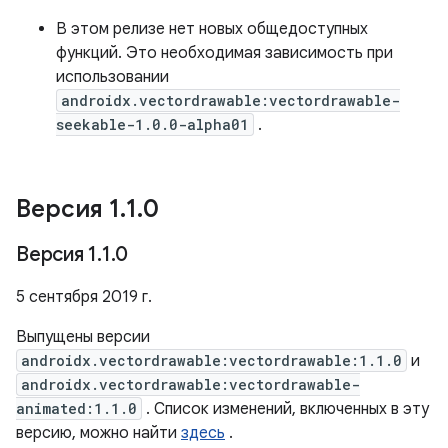
В этом релизе нет новых общедоступных
функций. Это необходимая зависимость при
использовании
androidx.vectordrawable:vectordrawable-
seekable-1.0.0-alpha01
.
Версия 1
.
1
.
0
Версия 1
.
1
.
0
5 сентября 2019 г.
Выпущены версии
androidx.vectordrawable:vectordrawable:1.1.0
и
androidx.vectordrawable:vectordrawable-
animated:1.1.0
. Список изменений, включенных в эту
версию, можно найти
здесь
.