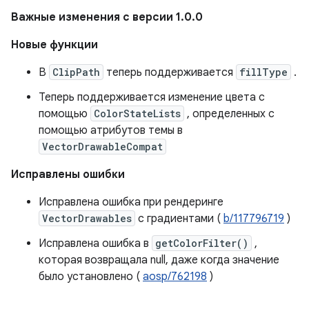
Важные изменения с версии 1.0.0
Новые функции
В
ClipPath
теперь поддерживается
fillType
.
Теперь поддерживается изменение цвета с
помощью
ColorStateLists
, определенных с
помощью атрибутов темы в
VectorDrawableCompat
Исправлены ошибки
Исправлена ​​ошибка при рендеринге
VectorDrawables
с градиентами (
b/117796719
)
Исправлена ​​ошибка в
getColorFilter()
,
которая возвращала null, даже когда значение
было установлено (
aosp/762198
)