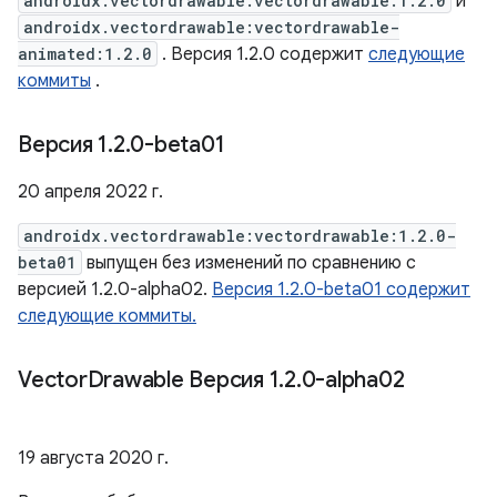
androidx.vectordrawable:vectordrawable:1.2.0
и
androidx.vectordrawable:vectordrawable-
animated:1.2.0
. Версия 1.2.0 содержит
следующие
коммиты
.
Версия 1
.
2
.
0-beta01
20 апреля 2022 г.
androidx.vectordrawable:vectordrawable:1.2.0-
beta01
выпущен без изменений по сравнению с
версией 1.2.0-alpha02.
Версия 1.2.0-beta01 содержит
следующие коммиты.
Vector
Drawable Версия 1
.
2
.
0-alpha02
19 августа 2020 г.