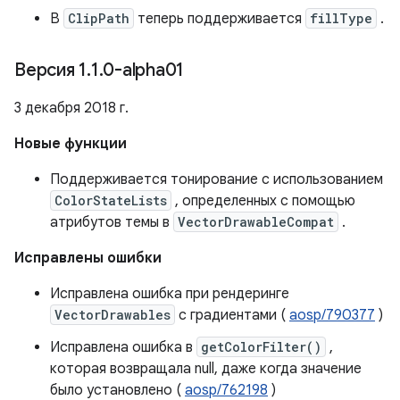
В
ClipPath
теперь поддерживается
fillType
.
Версия 1
.
1
.
0-alpha01
3 декабря 2018 г.
Новые функции
Поддерживается тонирование с использованием
ColorStateLists
, определенных с помощью
атрибутов темы в
VectorDrawableCompat
.
Исправлены ошибки
Исправлена ​​ошибка при рендеринге
VectorDrawables
с градиентами (
aosp/790377
)
Исправлена ​​ошибка в
getColorFilter()
,
которая возвращала null, даже когда значение
было установлено (
aosp/762198
)