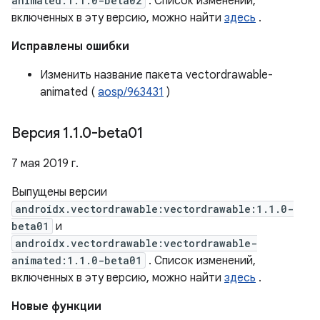
animated:1.1.0-beta02
. Список изменений,
включенных в эту версию, можно найти
здесь
.
Исправлены ошибки
Изменить название пакета vectordrawable-
animated (
aosp/963431
)
Версия 1
.
1
.
0-beta01
7 мая 2019 г.
Выпущены версии
androidx.vectordrawable:vectordrawable:1.1.0-
beta01
и
androidx.vectordrawable:vectordrawable-
animated:1.1.0-beta01
. Список изменений,
включенных в эту версию, можно найти
здесь
.
Новые функции