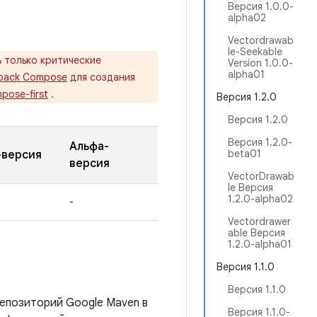
Версия 1.0.0-
alpha02
Vectordrawab
le-Seekable
 только критические
Version 1.0.0-
alpha01
pack Compose
для создания
pose-first
.
Версия 1.2.0
Версия 1.2.0
Версия 1.2.0-
Альфа-
beta01
-версия
версия
VectorDrawab
le Версия
1.2.0-alpha02
-
Vectordrawer
able Версия
1.2.0-alpha01
Версия 1.1.0
Версия 1.1.0
епозиторий Google Maven в
Версия 1.1.0-