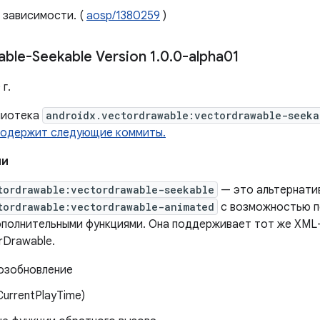
 зависимости. (
aosp/1380259
)
ble-Seekable Version 1
.
0
.
0-alpha01
г.
лиотека
androidx.vectordrawable:vectordrawable-seeka
 содержит следующие коммиты.
ии
tordrawable:vectordrawable-seekable
— это альтернати
tordrawable:vectordrawable-animated
с возможностью п
полнительными функциями. Она поддерживает тот же XML-
rDrawable.
возобновление
CurrentPlayTime)