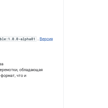
ble:1.0.0-alpha01
.
Версия
ва
еремотки, обладающая
формат, что и