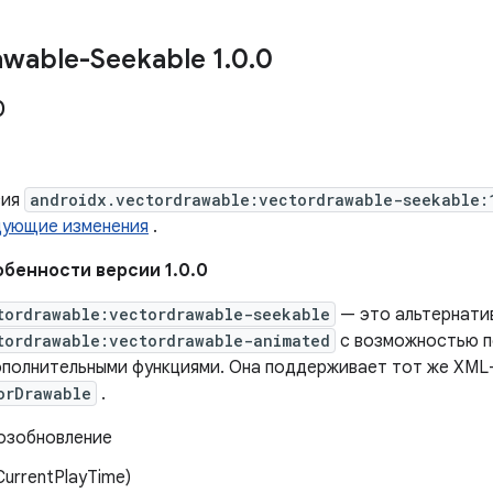
awable-Seekable 1
.
0
.
0
0
сия
androidx.vectordrawable:vectordrawable-seekable:
дующие изменения
.
бенности версии 1.0.0
tordrawable:vectordrawable-seekable
— это альтернати
tordrawable:vectordrawable-animated
с возможностью п
полнительными функциями. Она поддерживает тот же XML-
orDrawable
.
возобновление
CurrentPlayTime)