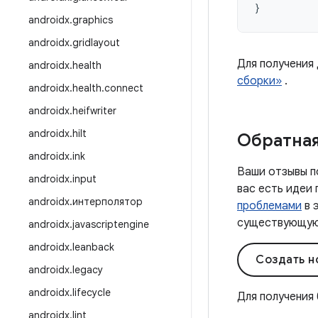
}
androidx
.
graphics
androidx
.
gridlayout
Для получения
androidx
.
health
сборки»
.
androidx
.
health
.
connect
androidx
.
heifwriter
androidx
.
hilt
Обратная
androidx
.
ink
Ваши отзывы п
androidx
.
input
вас есть идеи
androidx
.
интерполятор
проблемами
в 
существующую 
androidx
.
javascriptengine
androidx
.
leanback
Создать н
androidx
.
legacy
androidx
.
lifecycle
Для получения
androidx
.
lint