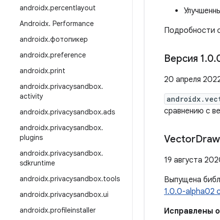
androidx
.
percentlayout
Улучшенн
Androidx
.
Performance
Подробности с
androidx
.
фотопикер
androidx
.
preference
Версия 1
.
0
.
androidx
.
print
20 апреля 2022
androidx
.
privacysandbox
.
activity
androidx.vec
сравнению с ве
androidx
.
privacysandbox
.
ads
androidx
.
privacysandbox
.
plugins
Vector
Draw
androidx
.
privacysandbox
.
19 августа 2020
sdkruntime
androidx
.
privacysandbox
.
tools
Выпущена биб
1.0.0-alpha02
androidx
.
privacysandbox
.
ui
androidx
.
profileinstaller
Исправлены 