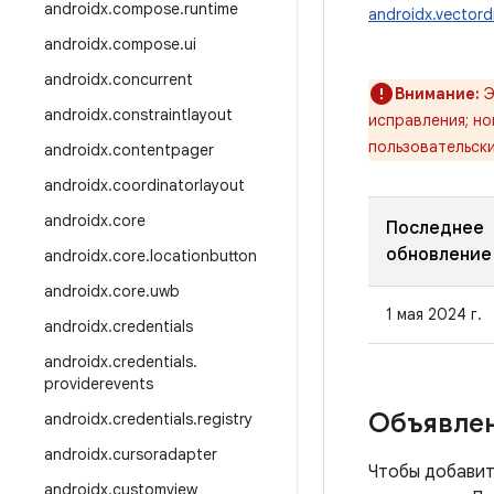
androidx
.
compose
.
runtime
androidx.vectord
androidx
.
compose
.
ui
androidx
.
concurrent
Внимание:
Э
androidx
.
constraintlayout
исправления; н
пользовательск
androidx
.
contentpager
androidx
.
coordinatorlayout
androidx
.
core
Последнее
обновление
androidx
.
core
.
locationbutton
androidx
.
core
.
uwb
1 мая 2024 г.
androidx
.
credentials
androidx
.
credentials
.
providerevents
Объявлен
androidx
.
credentials
.
registry
androidx
.
cursoradapter
Чтобы добавит
androidx
.
customview