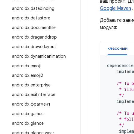
ваш проект. Д
Google Maven
.
androidx
.
databinding
androidx
.
datastore
Добавьте зави
модуля:
androidx
.
documentfile
androidx
.
draganddrop
androidx
.
drawerlayout
классный
androidx
.
dynamicanimation
dependencie
androidx
.
emoji
impleme
androidx
.
emoji2
/* To b
androidx
.
enterprise
     * illu
androidx
.
exifinterface
     */
impleme
androidx
.
фрагмент
/* To u
androidx
.
games
     * foll
androidx
.
glance
     */
implem
androidx
.
glance
.
wear