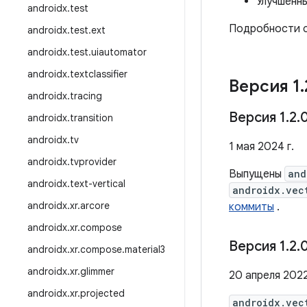
Улучшенн
androidx
.
test
Подробности с
androidx
.
test
.
ext
androidx
.
test
.
uiautomator
androidx
.
textclassifier
Версия 1
.
androidx
.
tracing
Версия 1
.
2
.
androidx
.
transition
androidx
.
tv
1 мая 2024 г.
androidx
.
tvprovider
Выпущены
and
androidx
.
text-vertical
androidx.vec
androidx
.
xr
.
arcore
коммиты
.
androidx
.
xr
.
compose
Версия 1
.
2
.
androidx
.
xr
.
compose
.
material3
androidx
.
xr
.
glimmer
20 апреля 2022
androidx
.
xr
.
projected
androidx.vec