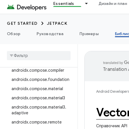
Essentials
Дизайн и план
androidx.camera.viewfinder
androidx.car
GET STARTED
JETPACK
androidx.car.app
androidx.cardview
Обзор
Руководства
Примеры
Библи
androidx
.
коллекция
androidx
.
compose
androidx
.
compose
.
animation
Translation
androidx
.
compose
.
compiler
androidx
.
compose
.
foundation
androidx
.
compose
.
material
Android Developer
androidx
.
compose
.
material3
androidx
.
compose
.
material3
.
Vecto
adaptive
androidx
.
compose
.
remote
Справочник API