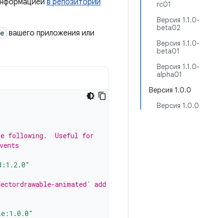
 информацией
в репозитории
rc01
Версия 1.1.0-
beta02
le
вашего приложения или
Версия 1.1.0-
beta01
Версия 1.1.0-
alpha01
Версия 1.0.0
Версия 1.0.0
he following.  Useful for
vents
d:1.2.0"
vectordrawable-animated` add the
le:1.0.0"