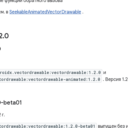
ые функции обратного вызова
м. в
SeekableAnimatedVectorDrawable
.
2
.
0
0
roidx.vectordrawable:vectordrawable:1.2.0
и
tordrawable:vectordrawable-animated:1.2.0
. Версия 1.
0-beta01
 г.
tordrawable:vectordrawable:1.2.0-beta01
выпущен без и