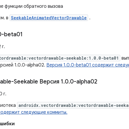
ые функции обратного вызова
м. в
SeekableAnimatedVectorDrawable
.
0-beta01
 г.
tordrawable:vectordrawable-seekable:1.0.0-beta01
вып
рсией 1.0.0-alpha02.
Версия 1.0.0-beta01 содержит след
able-Seekable Версия 1
.
0
.
0-alpha02
 г.
лиотека
androidx.vectordrawable:vectordrawable-seeka
 содержит следующие коммиты.
ошибки