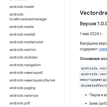
androidx
.
loader
Vectordr
androidx
.
localbroadcastmanager
Версия 1
.
0
.
androidx
.
media
1 мая 2024 г.
androidx
.
media3
androidx
.
mediarouter
Выпущена вер
содержит
сле
androidx
.
metrics
androidx
.
multidex
Основные осо
androidx
.
navigation
androidx.vec
androidx
.
навигация3
androidx.vec
некоторыми до
androidx
.
навигациясобытие
AnimatedVect
androidx
.
paging
Пауза и 
androidx
.
палитра
androidx
.
pdf
Seek (set