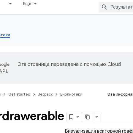
Ещё
отеки
Эта страница переведена с помощью
Cloud
 API
.
s
Get started
Jetpack
Библиотеки
Эта информац
rdrawerable
Визуализация векторной граф