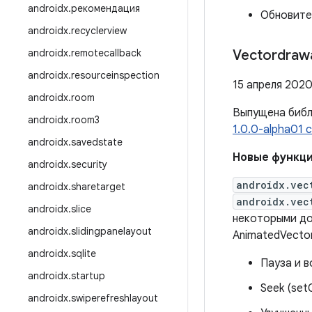
androidx
.
рекомендация
Обновите
androidx
.
recyclerview
androidx
.
remotecallback
Vectordrawa
androidx
.
resourceinspection
15 апреля 2020 
androidx
.
room
Выпущена биб
androidx
.
room3
1.0.0-alpha01
androidx
.
savedstate
Новые функц
androidx
.
security
androidx.vec
androidx
.
sharetarget
androidx.vec
androidx
.
slice
некоторыми до
androidx
.
slidingpanelayout
AnimatedVecto
androidx
.
sqlite
Пауза и 
androidx
.
startup
Seek (set
androidx
.
swiperefreshlayout