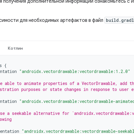
ля получения дополнительной информации ознакомьтесь с
симости для необходимых артефактов в файл
build.grad
Котлин
s
{
ntation
"androidx.vectordrawable:vectordrawable:1.2.0"
e able to animate properties of a VectorDrawable, add t
stration purposes or state changes in response to user e
ntation
"androidx.vectordrawable:vectordrawable-animate
se a seekable alternative for `androidx.vectordrawable:
owing
entation
"androidx.vectordrawable:vectordrawable-seekab