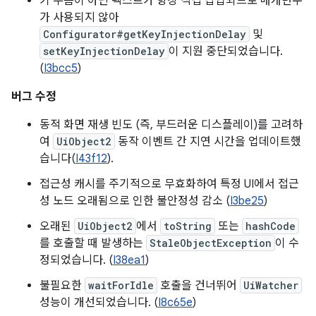
키 누름이 아닌 텍스트가 항상 직접 삽입되므로 매개변수
가 사용되지 않아
Configurator#getKeyInjectionDelay
및
setKeyInjectionDelay
이 지원 중단되었습니다.
(
I3bcc5
)
버그 수정
동적 화면 재생 빈도 (즉, 부드러운 디스플레이)를 고려하
여
UiObject2
동작 이벤트 간 지연 시간을 업데이트했
습니다(
I43f12
).
접근성 캐시를 주기적으로 무효화하여 특정 UI에서 접근
성 노드 오래됨으로 인한 불안정성 감소 (
I3be25
)
오래된
UiObject2
에서
toString
또는
hashCode
를 호출할 때 발생하는
StaleObjectException
이 수
정되었습니다. (
I38ea1
)
불필요한
waitForIdle
호출을 건너뛰어
UiWatcher
성능이 개선되었습니다. (
I8c65e
)