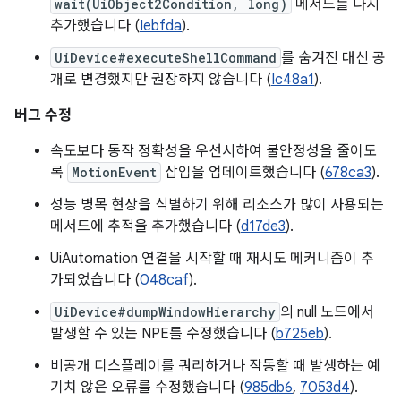
wait(UiObject2Condition, long)
메서드를 다시
추가했습니다 (
Iebfda
).
UiDevice#executeShellCommand
를 숨겨진 대신 공
개로 변경했지만 권장하지 않습니다 (
Ic48a1
).
버그 수정
속도보다 동작 정확성을 우선시하여 불안정성을 줄이도
록
MotionEvent
삽입을 업데이트했습니다 (
678ca3
).
성능 병목 현상을 식별하기 위해 리소스가 많이 사용되는
메서드에 추적을 추가했습니다 (
d17de3
).
UiAutomation 연결을 시작할 때 재시도 메커니즘이 추
가되었습니다 (
048caf
).
UiDevice#dumpWindowHierarchy
의 null 노드에서
발생할 수 있는 NPE를 수정했습니다 (
b725eb
).
비공개 디스플레이를 쿼리하거나 작동할 때 발생하는 예
기치 않은 오류를 수정했습니다 (
985db6
,
7053d4
).