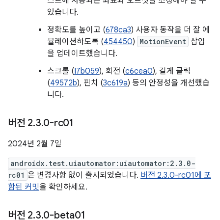
스트에 사용되는 좌표와 오프셋을 조정해야 할 수
있습니다.
정확도를 높이고 (
678ca3
) 사용자 동작을 더 잘 에
뮬레이션하도록 (
454450
)
MotionEvent
삽입
을 업데이트했습니다.
스크롤 (
I7b059
), 회전 (
c6cea0
), 길게 클릭
(
49572b
), 핀치 (
3c619a
) 등의 안정성을 개선했습
니다.
버전 2
.
3
.
0-rc01
2024년 2월 7일
androidx.test.uiautomator:uiautomator:2.3.0-
rc01
은 변경사항 없이 출시되었습니다.
버전 2.3.0-rc01에 포
함된 커밋
을 확인하세요.
버전 2
.
3
.
0-beta01