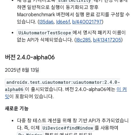
새 창을 기다리도록
startActivity
대기 변경 이렇게
하면 일반적으로 실행이 동기화되고 향후
Macrobenchmark 버전에서 실행 완료 감지를 구성할 수
있습니다. (
I35da6
,
Id6e6f
,
b/440021797
)
UiAutomatorTestScope
에서 명시적 패키지 이름이
없는 API가 삭제되었습니다. (
I8c285
,
b/413417205
)
버전 2
.
4
.
0-alpha06
2025년 8월 13일
androidx.test.uiautomator:uiautomator:2.4.0-
alpha06
이 출시되었습니다. 버전 2.4.0-alpha06에는
이 커
밋
이 포함되어 있습니다.
새로운 기능
다중 창 테스트 개선을 위해 창 기반 API가 추가되었습니
다. 즉, 이제
UiDevice#findWindow
를 사용하여