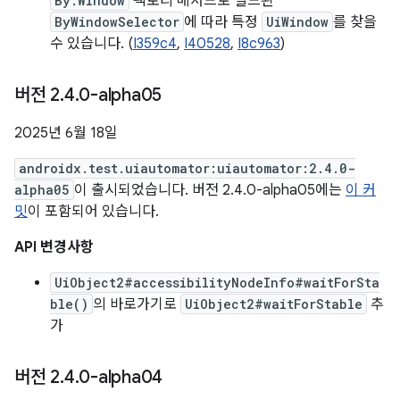
By.Window
팩토리 메서드로 빌드된
ByWindowSelector
에 따라 특정
UiWindow
를 찾을
수 있습니다. (
I359c4
,
I40528
,
I8c963
)
버전 2
.
4
.
0-alpha05
2025년 6월 18일
androidx.test.uiautomator:uiautomator:2.4.0-
alpha05
이 출시되었습니다. 버전 2.4.0-alpha05에는
이 커
밋
이 포함되어 있습니다.
API 변경사항
UiObject2#accessibilityNodeInfo#waitForSta
ble()
의 바로가기로
UiObject2#waitForStable
추
가
버전 2
.
4
.
0-alpha04