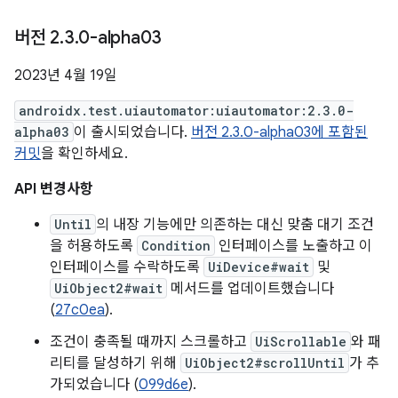
버전 2
.
3
.
0-alpha03
2023년 4월 19일
androidx.test.uiautomator:uiautomator:2.3.0-
alpha03
이 출시되었습니다.
버전 2.3.0-alpha03에 포함된
커밋
을 확인하세요.
API 변경사항
Until
의 내장 기능에만 의존하는 대신 맞춤 대기 조건
을 허용하도록
Condition
인터페이스를 노출하고 이
인터페이스를 수락하도록
UiDevice#wait
및
UiObject2#wait
메서드를 업데이트했습니다
(
27c0ea
).
조건이 충족될 때까지 스크롤하고
UiScrollable
와 패
리티를 달성하기 위해
UiObject2#scrollUntil
가 추
가되었습니다 (
099d6e
).