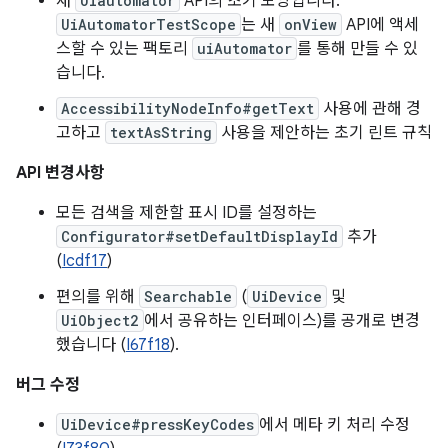
새
Uiautomator
API의 초기 모양입니다.
UiAutomatorTestScope
는 새
onView
API에 액세
스할 수 있는 팩토리
uiAutomator
를 통해 만들 수 있
습니다.
AccessibilityNodeInfo#getText
사용에 관해 경
고하고
textAsString
사용을 제안하는 초기 린트 규칙
API 변경사항
모든 검색을 제한할 표시 ID를 설정하는
Configurator#setDefaultDisplayId
추가
(
Icdf17
)
편의를 위해
Searchable
(
UiDevice
및
UiObject2
에서 공유하는 인터페이스)를 공개로 변경
했습니다 (
I67f18
).
버그 수정
UiDevice#pressKeyCodes
에서 메타 키 처리 수정