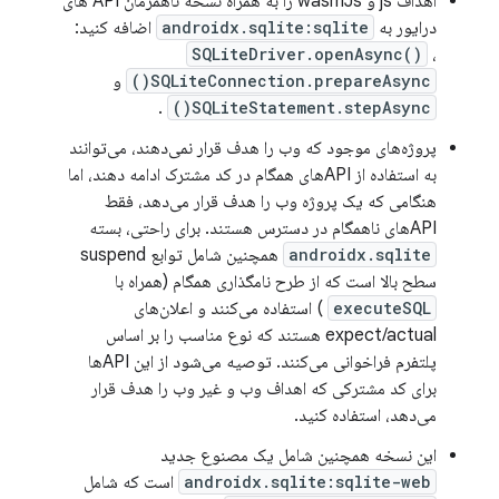
اهداف js و wasmJs را به همراه نسخه ناهمزمان API های
درایور به
androidx.sqlite:sqlite
اضافه کنید:
SQLiteDriver.openAsync()
،
SQLiteConnection.prepareAsync()
و
.
SQLiteStatement.stepAsync()
پروژه‌های موجود که وب را هدف قرار نمی‌دهند، می‌توانند
به استفاده از APIهای همگام در کد مشترک ادامه دهند، اما
هنگامی که یک پروژه وب را هدف قرار می‌دهد، فقط
APIهای ناهمگام در دسترس هستند. برای راحتی، بسته
androidx.sqlite
همچنین شامل توابع suspend
سطح بالا است که از طرح نامگذاری همگام (همراه با
executeSQL
) استفاده می‌کنند و اعلان‌های
expect/actual هستند که نوع مناسب را بر اساس
پلتفرم فراخوانی می‌کنند. توصیه می‌شود از این APIها
برای کد مشترکی که اهداف وب و غیر وب را هدف قرار
می‌دهد، استفاده کنید.
این نسخه همچنین شامل یک مصنوع جدید
androidx.sqlite:sqlite-web
است که شامل