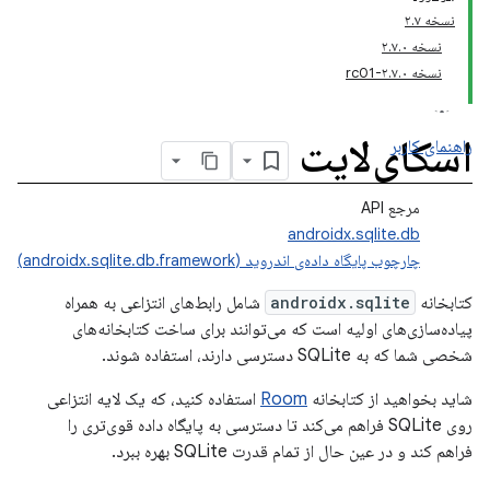
نسخه ۲.۷
نسخه ۲.۷.۰
نسخه ۲.۷.۰-rc01
اسکای‌لایت
راهنمای کاربر
مرجع API
androidx.sqlite.db
چارچوب پایگاه داده‌ی اندروید (androidx.sqlite.db.framework)
کتابخانه
androidx.sqlite
شامل رابط‌های انتزاعی به همراه
پیاده‌سازی‌های اولیه است که می‌توانند برای ساخت کتابخانه‌های
شخصی شما که به SQLite دسترسی دارند، استفاده شوند.
شاید بخواهید از کتابخانه
Room
استفاده کنید، که یک لایه انتزاعی
روی SQLite فراهم می‌کند تا دسترسی به پایگاه داده قوی‌تری را
فراهم کند و در عین حال از تمام قدرت SQLite بهره ببرد.