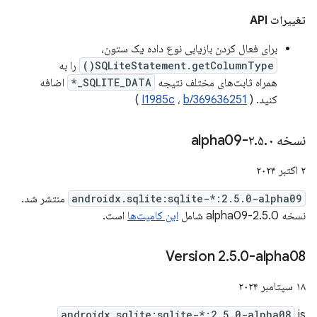
تغییرات API
برای فعال کردن بازیابی نوع داده یک ستون،
SQLiteStatement.getColumnType()
را به
همراه ثابت‌های مختلف نتیجه
SQLITE_DATA_*
اضافه
کنید. (
b/369636251
،
I1985c
)
نسخه ۲
۰-alpha09
.
۵
.
۲ اکتبر ۲۰۲۴
androidx.sqlite:sqlite-*:2.5.0-alpha09
منتشر شد.
نسخه 2.5.0-alpha09 شامل
این کامیت‌ها
است.
Version 2
.
5
.
0-alpha08
۱۸ سپتامبر ۲۰۲۴
androidx.sqlite:sqlite-*:2.5.0-alpha08
is