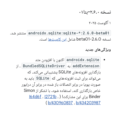
نسخه ۲
۰-بتا۰۱
.
۶
.
۱ آگوست ۲۰۲۵
androidx.sqlite:sqlite-*:2.6.0-beta01
منتشر شد.
نسخه 2.6.0-beta01 شامل
این کامیت‌ها
است.
ویژگی‌های جدید
androidx.sqlite
اکنون با افزودن متد
addExtension
به
BundledSQLiteDriver
، از
بارگذاری افزونه‌های SQLite پشتیبانی می‌کند، که
می‌تواند برای ثبت افزونه‌هایی که
SQLite
باید به
صورت پویا در برابر اتصالات باز شده در برابر آن درایور
خاص بارگذاری کند، استفاده شود. با تشکر از Simon
Binder برای این مشارکت! (
،
I2721b
،
I64d6f
)
b/430960837
،
b/434203987