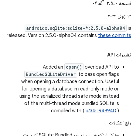
نسخه ۲
۰-آلفا۰۴
.
۵
.
۱۲ ژوئن ۲۰۲۴
androidx.sqlite:sqlite-*:2.5.0-alpha04
is
released. Version 2.5.0-alpha04 contains
these commits
.
تغییرات API
Added an
open()
overload API to
BundledSQLiteDriver
to pass open flags
when opening a database connection. Useful
for opening a database in read-only mode or
using the serialized thread safe mode instead
of the multi-thread mode bundled SQLite is
compiled with (
b/340949940
).
رفع اشکالات
مشکل لینک‌دهی در درایور SQLite Bundled که باعث