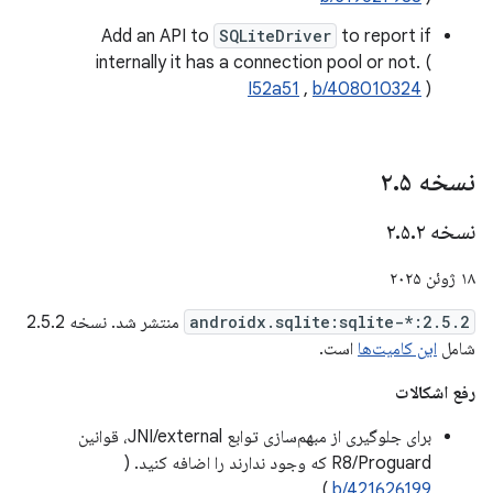
Add an API to
SQLiteDriver
to report if
internally it has a connection pool or not. (
I52a51
,
b/408010324
)
نسخه ۲
۵
.
نسخه ۲
۲
.
۵
.
۱۸ ژوئن ۲۰۲۵
androidx.sqlite:sqlite-*:2.5.2
منتشر شد. نسخه 2.5.2
شامل
این کامیت‌ها
است.
رفع اشکالات
برای جلوگیری از مبهم‌سازی توابع JNI/external، قوانین
R8/Proguard که وجود ندارند را اضافه کنید. (
)
b/421626199