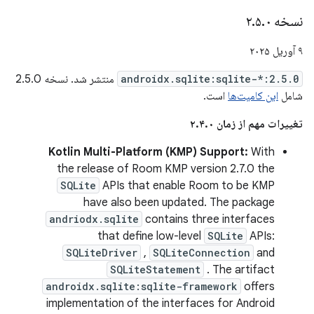
نسخه ۲
۰
.
۵
.
۹ آوریل ۲۰۲۵
androidx.sqlite:sqlite-*:2.5.0
منتشر شد. نسخه 2.5.0
شامل
این کامیت‌ها
است.
تغییرات مهم از زمان ۲.۴.۰
Kotlin Multi-Platform (KMP) Support:
With
the release of Room KMP version 2.7.0 the
SQLite
APIs that enable Room to be KMP
have also been updated. The package
andriodx.sqlite
contains three interfaces
that define low-level
SQLite
APIs:
SQLiteDriver
,
SQLiteConnection
and
SQLiteStatement
. The artifact
androidx.sqlite:sqlite-framework
offers
implementation of the interfaces for Android