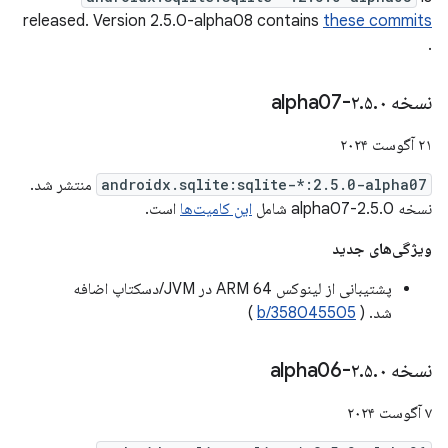
released. Version 2.5.0-alpha08 contains
these commits
.
نسخه ۲
۰-alpha07
.
۵
.
۲۱ آگوست ۲۰۲۴
androidx.sqlite:sqlite-*:2.5.0-alpha07
منتشر شد.
نسخه 2.5.0-alpha07 شامل
این کامیت‌ها
است.
ویژگی‌های جدید
پشتیبانی از لینوکس ARM 64 در JVM/دسکتاپ اضافه
شد. (
b/358045505
)
نسخه ۲
۰-alpha06
.
۵
.
۷ آگوست ۲۰۲۴