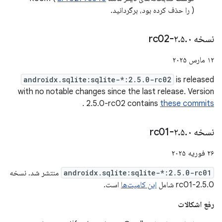
) را حذف کرده بود، برگردانید.
نسخه ۲
۰-rc02
.
۵
.
۱۲ مارس ۲۰۲۵
androidx.sqlite:sqlite-*:2.5.0-rc02
is released
with no notable changes since the last release. Version
.
2.5.0-rc02 contains
these commits
نسخه ۲
۰-rc01
.
۵
.
۲۶ فوریه ۲۰۲۵
androidx.sqlite:sqlite-*:2.5.0-rc01
منتشر شد. نسخه
2.5.0-rc01 شامل
این کامیت‌ها
است.
رفع اشکالات