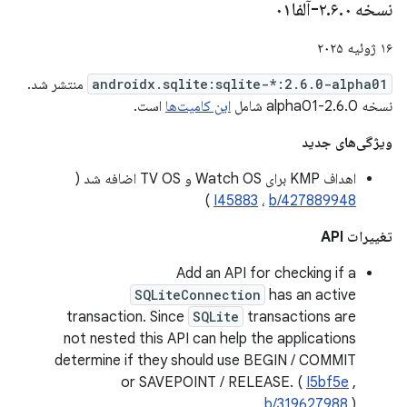
نسخه ۲
۰-آلفا۰۱
.
۶
.
۱۶ ژوئیه ۲۰۲۵
androidx.sqlite:sqlite-*:2.6.0-alpha01
منتشر شد.
نسخه 2.6.0-alpha01 شامل
این کامیت‌ها
است.
ویژگی‌های جدید
اهداف KMP برای Watch OS و TV OS اضافه شد (
)
I45883
،
b/427889948
تغییرات API
Add an API for checking if a
SQLiteConnection
has an active
transaction. Since
SQLite
transactions are
not nested this API can help the applications
determine if they should use BEGIN / COMMIT
or SAVEPOINT / RELEASE. (
I5bf5e
,
b/319627988
)