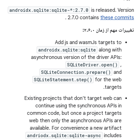
androidx.sqlite:sqlite-*:2.7.0
is released. Version
.
2.7.0 contains
these commits
تغییرات مهم از زمان ۲.۶.۰:
Add js and wasmJs targets to
androidx.sqlite:sqlite
along with
asynchronous version of the driver APIs:
SQLiteDriver.open()
,
SQLiteConnection.prepare()
and
SQLiteStatement.step()
for the web
targets.
Existing projects that don't target web can
continue using the synchronous APIs in
common code, but once a project targets
web then only the asynchronous APIs are
available. For convenience a new artifact
andriodx.sqlite:sqlite-async
includes