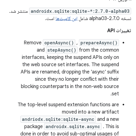
androidx.sqlite:sqlite-*:2.7.0-alpha03
منتشر شد.
نسخه 2.7.0-alpha03 شامل
این کامیت‌ها
است.
تغییرات API
Remove
openAsync()
,
prepareAsync()
and
stepAsync()
from the common
interfaces, keeping the suspend APIs only on
the web source set interfaces. The suspend
APIs are renamed, dropping the 'async' suffix
since they no longer conflict with their
blocking counterparts in the non-web source
set.
The top-level suspend extension functions are
moved into a new artifact
andriodx.sqlite:sqlite-async
and a new
package
androidx.sqlite.async
. This is
done in order to avoid sub-optimal usages of