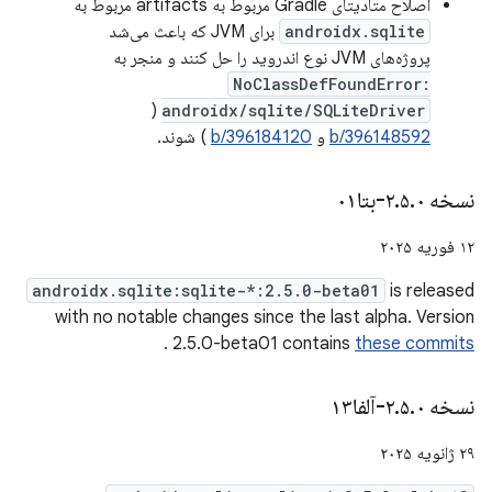
اصلاح متادیتای Gradle مربوط به artifacts مربوط به
androidx.sqlite
برای JVM که باعث می‌شد
پروژه‌های JVM نوع اندروید را حل کنند و منجر به
NoClassDefFoundError:
(
androidx/sqlite/SQLiteDriver
b/396148592
و
b/396184120
) شوند.
نسخه ۲
۰-بتا۰۱
.
۵
.
۱۲ فوریه ۲۰۲۵
androidx.sqlite:sqlite-*:2.5.0-beta01
is released
with no notable changes since the last alpha. Version
.
2.5.0-beta01 contains
these commits
نسخه ۲
۰-آلفا۱۳
.
۵
.
۲۹ ژانویه ۲۰۲۵