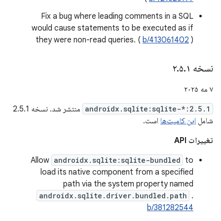
Fix a bug where leading comments in a SQL
would cause statements to be executed as if
they were non-read queries. (
b/413061402
)
نسخه ۲
۱
.
۵
.
۷ مه ۲۰۲۵
androidx.sqlite:sqlite-*:2.5.1
منتشر شد. نسخه 2.5.1
شامل
این کامیت‌ها
است.
تغییرات API
Allow
androidx.sqlite:sqlite-bundled
to
load its native component from a specified
path via the system property named
androidx.sqlite.driver.bundled.path
.
b/381282544