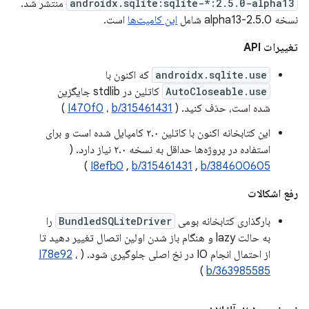
androidx.sqlite:sqlite-*:2.5.0-alpha13
منتشر شد.
نسخه 2.5.0-alpha13 شامل
این کامیت‌ها
است.
تغییرات API
androidx.sqlite.use
که اکنون با
AutoCloseable.use
کاتلین در stdlib جایگزین
شده است، حذف کنید. (
b/315461431
،
I470f0
)
این کتابخانه اکنون با کاتلین ۲.۰ کامپایل شده است و برای
استفاده در پروژه‌ها حداقل به نسخه ۲.۰ نیاز دارد. (
)
I8efb0
,
b/315461431
,
b/384600605
رفع اشکالات
بارگذاری کتابخانه بومی
BundledSQLiteDriver
را
به حالت lazy و هنگام باز شدن اولین اتصال تغییر دهید تا
از احتمال انجام IO در نخ اصلی جلوگیری شود. (
،
I78e92
)
b/363985585