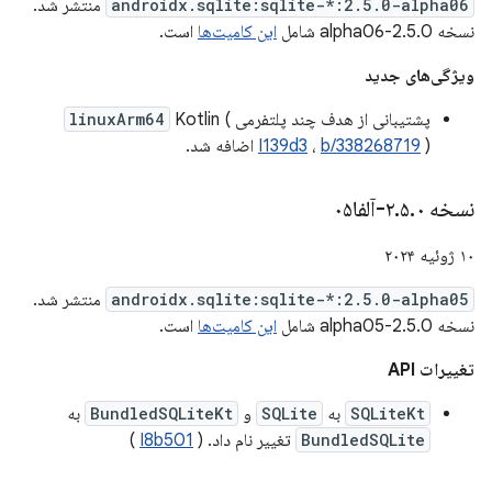
androidx.sqlite:sqlite-*:2.5.0-alpha06
منتشر شد.
نسخه 2.5.0-alpha06 شامل
این کامیت‌ها
است.
ویژگی‌های جدید
پشتیبانی از هدف چند پلتفرمی
Kotlin (
linuxArm64
) اضافه شد.
b/338268719
،
I139d3
نسخه ۲
۰-آلفا۰۵
.
۵
.
۱۰ ژوئیه ۲۰۲۴
androidx.sqlite:sqlite-*:2.5.0-alpha05
منتشر شد.
نسخه 2.5.0-alpha05 شامل
این کامیت‌ها
است.
تغییرات API
SQLiteKt
به
SQLite
و
BundledSQLiteKt
به
BundledSQLite
تغییر نام داد. (
I8b501
)