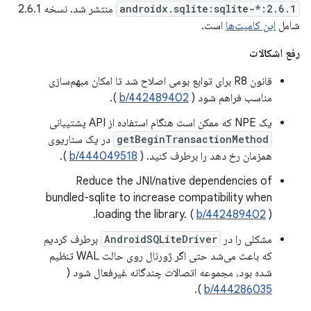
androidx.sqlite:sqlite-*:2.6.1
منتشر شد. نسخه 2.6.1
شامل
این کامیت‌ها
است.
رفع اشکالات
قانون R8 برای توابع بومی اصلاح شد تا امکان مبهم‌سازی
مناسب فراهم شود (
b/442489402
).
یک NPE که ممکن است هنگام استفاده از API پشتیبانی
getBeginTransactionMethod
در یک سناریوی
همزمان رخ دهد را برطرف کنید. (
b/444049518
).
Reduce the JNI/native dependencies of
bundled-sqlite to increase compatibility when
loading the library. (
b/442489402
).
مشکلی را در
AndroidSQLiteDriver
برطرف کردیم
که باعث می‌شد حتی اگر ژورنال روی حالت WAL تنظیم
شده بود، مجموعه اتصالات چندگانه غیرفعال شود (
).
b/444286035