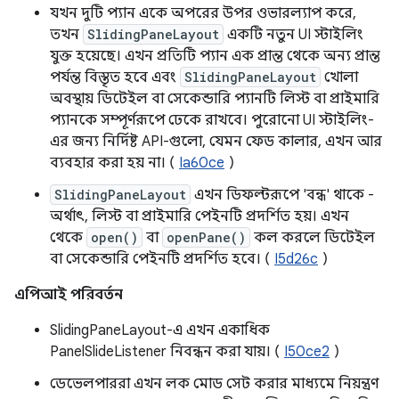
যখন দুটি প্যান একে অপরের উপর ওভারল্যাপ করে,
তখন
SlidingPaneLayout
একটি নতুন UI স্টাইলিং
যুক্ত হয়েছে। এখন প্রতিটি প্যান এক প্রান্ত থেকে অন্য প্রান্ত
পর্যন্ত বিস্তৃত হবে এবং
SlidingPaneLayout
খোলা
অবস্থায় ডিটেইল বা সেকেন্ডারি প্যানটি লিস্ট বা প্রাইমারি
প্যানকে সম্পূর্ণরূপে ঢেকে রাখবে। পুরোনো UI স্টাইলিং-
এর জন্য নির্দিষ্ট API-গুলো, যেমন ফেড কালার, এখন আর
ব্যবহার করা হয় না। (
Ia60ce
)
SlidingPaneLayout
এখন ডিফল্টরূপে 'বন্ধ' থাকে -
অর্থাৎ, লিস্ট বা প্রাইমারি পেইনটি প্রদর্শিত হয়। এখন
থেকে
open()
বা
openPane()
কল করলে ডিটেইল
বা সেকেন্ডারি পেইনটি প্রদর্শিত হবে। (
I5d26c
)
এপিআই পরিবর্তন
SlidingPaneLayout-এ এখন একাধিক
PanelSlideListener নিবন্ধন করা যায়। (
I50ce2
)
ডেভেলপাররা এখন লক মোড সেট করার মাধ্যমে নিয়ন্ত্রণ