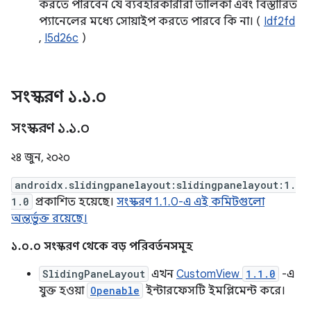
করতে পারবেন যে ব্যবহারকারীরা তালিকা এবং বিস্তারিত
প্যানেলের মধ্যে সোয়াইপ করতে পারবে কি না। (
Idf2fd
,
I5d26c
)
সংস্করণ ১
.
১
.
০
সংস্করণ ১
.
১
.
০
২৪ জুন, ২০২০
androidx.slidingpanelayout:slidingpanelayout:1.
1.0
প্রকাশিত হয়েছে।
সংস্করণ 1.1.0-এ এই কমিটগুলো
অন্তর্ভুক্ত রয়েছে।
১.০.০ সংস্করণ থেকে বড় পরিবর্তনসমূহ
SlidingPaneLayout
এখন
CustomView
1.1.0
-এ
যুক্ত হওয়া
Openable
ইন্টারফেসটি ইমপ্লিমেন্ট করে।