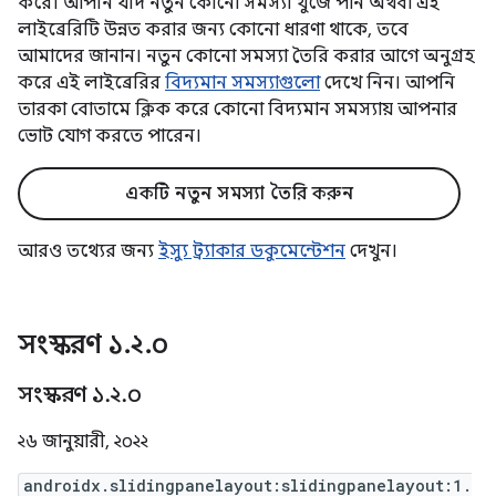
করে। আপনি যদি নতুন কোনো সমস্যা খুঁজে পান অথবা এই
লাইব্রেরিটি উন্নত করার জন্য কোনো ধারণা থাকে, তবে
আমাদের জানান। নতুন কোনো সমস্যা তৈরি করার আগে অনুগ্রহ
করে এই লাইব্রেরির
বিদ্যমান সমস্যাগুলো
দেখে নিন। আপনি
তারকা বোতামে ক্লিক করে কোনো বিদ্যমান সমস্যায় আপনার
ভোট যোগ করতে পারেন।
একটি নতুন সমস্যা তৈরি করুন
আরও তথ্যের জন্য
ইস্যু ট্র্যাকার ডকুমেন্টেশন
দেখুন।
সংস্করণ ১
.
২
.
০
সংস্করণ ১
.
২
.
০
২৬ জানুয়ারী, ২০২২
androidx.slidingpanelayout:slidingpanelayout:1.