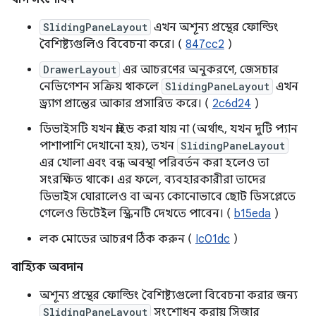
SlidingPaneLayout
এখন অশূন্য প্রস্থের ফোল্ডিং
বৈশিষ্ট্যগুলিও বিবেচনা করে। (
847cc2
)
DrawerLayout
এর আচরণের অনুকরণে, জেসচার
নেভিগেশন সক্রিয় থাকলে
SlidingPaneLayout
এখন
ড্র্যাগ প্রান্তের আকার প্রসারিত করে। (
2c6d24
)
ডিভাইসটি যখন স্লাইড করা যায় না (অর্থাৎ, যখন দুটি প্যান
পাশাপাশি দেখানো হয়), তখন
SlidingPaneLayout
এর খোলা এবং বন্ধ অবস্থা পরিবর্তন করা হলেও তা
সংরক্ষিত থাকে। এর ফলে, ব্যবহারকারীরা তাদের
ডিভাইস ঘোরালেও বা অন্য কোনোভাবে ছোট ডিসপ্লেতে
গেলেও ডিটেইল স্ক্রিনটি দেখতে পাবেন। (
b15eda
)
লক মোডের আচরণ ঠিক করুন (
Ic01dc
)
বাহ্যিক অবদান
অশূন্য প্রস্থের ফোল্ডিং বৈশিষ্ট্যগুলো বিবেচনা করার জন্য
SlidingPaneLayout
সংশোধন করায় সিজার