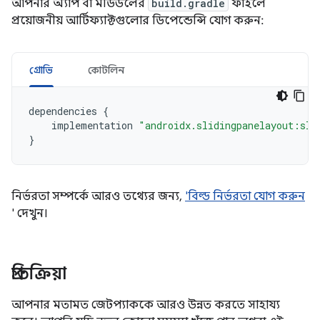
আপনার অ্যাপ বা মডিউলের
build.gradle
ফাইলে
প্রয়োজনীয় আর্টিফ্যাক্টগুলোর ডিপেন্ডেন্সি যোগ করুন:
গ্রোভি
কোটলিন
dependencies
{
implementation
"androidx.slidingpanelayout:sli
}
নির্ভরতা সম্পর্কে আরও তথ্যের জন্য,
'বিল্ড নির্ভরতা যোগ করুন
' দেখুন।
প্রতিক্রিয়া
আপনার মতামত জেটপ্যাককে আরও উন্নত করতে সাহায্য