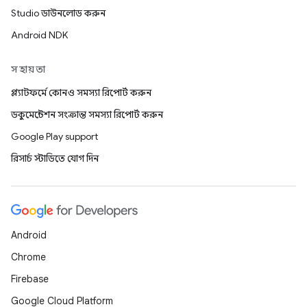
Studio ডাউনলোড করুন
Android NDK
সহায়তা
প্ল্যাটফর্মে কোনও সমস্যা রিপোর্ট করুন
ডকুমেন্টেশন সংক্রান্ত সমস্যা রিপোর্ট করুন
Google Play support
রিসার্চ স্টাডিতে যোগ দিন
Android
Chrome
Firebase
Google Cloud Platform