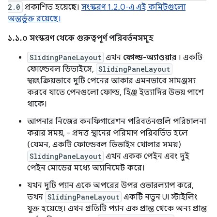
2.0
প্রকাশিত হয়েছে।
সংস্করণ 1.2.0-এ এই কমিটগুলো
অন্তর্ভুক্ত রয়েছে।
১.১.০ সংস্করণ থেকে গুরুত্বপূর্ণ পরিবর্তনসমূহ
SlidingPaneLayout
এখন
ফোল্ড-অ্যাওয়ার
। একটি
ফোল্ডেবল ডিভাইসে,
SlidingPaneLayout
স্বয়ংক্রিয়ভাবে দুটি পেনের আকার এমনভাবে সামঞ্জস্য
করবে যাতে পেনগুলো ফোল্ড, হিঞ্জ ইত্যাদির উভয় পাশে
থাকে।
আপনার নিজের কনফিগারেশন পরিবর্তনগুলি পরিচালনা
করার সময়, - প্রদত্ত স্থানের পরিমাণ পরিবর্তিত হলে
(যেমন, একটি ফোল্ডেবল ডিভাইস খোলার সময়)
SlidingPaneLayout
এখন একক পেইন এবং দুই
পেইন মোডের মধ্যে অ্যানিমেট করে।
যখন দুটি প্যান একে অপরের উপর ওভারল্যাপ করে,
তখন
SlidingPaneLayout
একটি নতুন UI স্টাইলিং
যুক্ত হয়েছে। এখন প্রতিটি প্যান এক প্রান্ত থেকে অন্য প্রান্ত