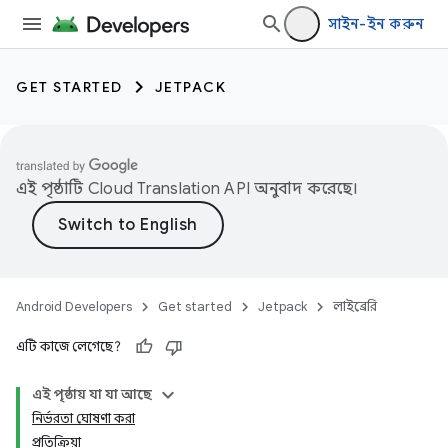
সাইন-ইন করুন
GET STARTED
JETPACK
এই পৃষ্ঠাটি
Cloud Translation API
অনুবাদ করেছে।
Android Developers
Get started
Jetpack
লাইব্রেরি
এটি কাজে লেগেছে?
এই পৃষ্ঠায় যা যা আছে
নির্ভরতা ঘোষণা করা
প্রতিক্রিয়া