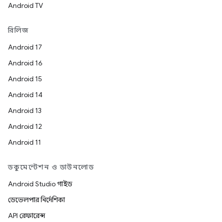
Android TV
রিলিজ
Android 17
Android 16
Android 15
Android 14
Android 13
Android 12
Android 11
ডকুমেন্টেশন ও ডাউনলোড
Android Studio গাইড
ডেভেলপার নির্দেশিকা
API রেফারেন্স