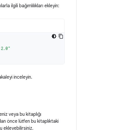
la ilgili bağımlılıkları ekleyin:
.2.0"
akaleyi inceleyin.
eniz veya bu kitaplığı
adan önce lütfen bu kitaplıktaki
ekleyebilirsiniz.