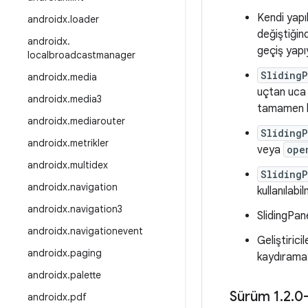
Kendi yapı
androidx
.
loader
değiştiğind
androidx
.
geçiş yapı
localbroadcastmanager
Sliding
androidx
.
media
uçtan uca
androidx
.
media3
tamamen kap
androidx
.
mediarouter
Sliding
androidx
.
metrikler
veya
ope
androidx
.
multidex
Sliding
androidx
.
navigation
kullanılabi
androidx
.
navigation3
SlidingPan
androidx
.
navigationevent
Geliştirici
androidx
.
paging
kaydıramay
androidx
.
palette
Sürüm 1
.
2
.
0
androidx
.
pdf