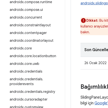
androidx
.
compose
.
runtime
androidx.sliding
androidx
.
compose
.
ui
androidx
.
concurrent
Dikkat:
Bu kit
androidx
.
constraintlayout
kullanıcı arayüzle
bakın.
androidx
.
contentpager
androidx
.
coordinatorlayout
androidx
.
core
Son Güncell
androidx
.
core
.
locationbutton
26 Ocak 2022
androidx
.
core
.
uwb
androidx
.
credentials
androidx
.
credentials
.
providerevents
Bağımlılık
androidx
.
credentials
.
registry
SlidingPaneLayo
androidx
.
cursoradapter
bilgi için
Google'
androidx
.
customview