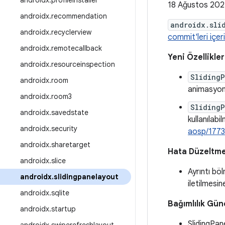
androidx
.
profileinstaller
18 Ağustos 202
androidx
.
recommendation
androidx.sli
androidx
.
recyclerview
commit'leri içeri
androidx
.
remotecallback
Yeni Özellikler
androidx
.
resourceinspection
Sliding
androidx
.
room
animasyonl
androidx
.
room3
Sliding
androidx
.
savedstate
kullanılabi
androidx
.
security
aosp/177
androidx
.
sharetarget
Hata Düzeltme
androidx
.
slice
Ayrıntı bö
androidx
.
slidingpanelayout
iletilmesin
androidx
.
sqlite
Bağımlılık Gün
androidx
.
startup
SlidingPa