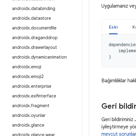
Uygulamanız ve
androidx
.
databinding
androidx
.
datastore
Eski
K
androidx
.
documentfile
androidx
.
draganddrop
dependencie
androidx
.
drawerlayout
impleme
}
androidx
.
dynamicanimation
androidx
.
emoji
androidx
.
emoji2
Bağımlılıklar hak
androidx
.
enterprise
androidx
.
exifinterface
Geri bildi
androidx
.
fragment
androidx
.
oyunlar
Geri bildiriminiz
androidx
.
glance
iyileştirmeye yön
mevcut sorunla
androidx
.
glance
.
wear