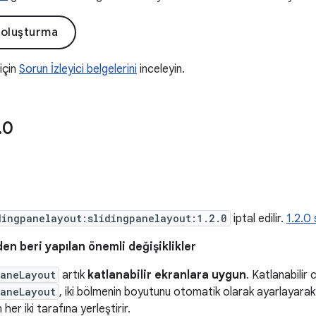
 oluşturma
 için
Sorun İzleyici belgelerini
inceleyin.
.
0
dingpanelayout:slidingpanelayout:1.2.0
iptal edilir.
1.2.0 
en beri yapılan önemli değişiklikler
PaneLayout
artık
katlanabilir ekranlara uygun
. Katlanabilir 
PaneLayout
, iki bölmenin boyutunu otomatik olarak ayarlayara
 her iki tarafına yerleştirir.