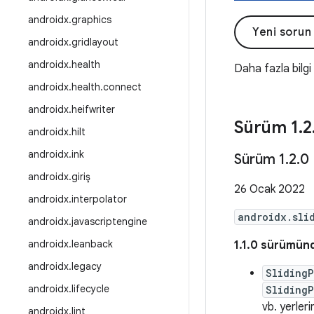
androidx
.
graphics
Yeni sorun
androidx
.
gridlayout
androidx
.
health
Daha fazla bilgi
androidx
.
health
.
connect
androidx
.
heifwriter
Sürüm 1
.
2
androidx
.
hilt
androidx
.
ink
Sürüm 1
.
2
.
0
androidx
.
giriş
26 Ocak 2022
androidx
.
interpolator
androidx.sli
androidx
.
javascriptengine
androidx
.
leanback
1.1.0 sürümünd
androidx
.
legacy
Sliding
androidx
.
lifecycle
Sliding
vb. yerlerin
androidx
.
lint