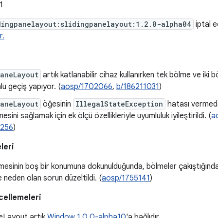
1
dingpanelayout:slidingpanelayout:1.2.0-alpha04
iptal ed
r.
PaneLayout
artık katlanabilir cihaz kullanırken tek bölme ve iki
u geçiş yapıyor. (
aosp/1702066
,
b/186211031
)
PaneLayout
öğesinin
IllegalStateException
hatası vermede
lmesini sağlamak için ek ölçü özellikleriyle uyumluluk iyileştirildi. (
a
3256
)
leri
lmesinin boş bir konumuna dokunulduğunda, bölmeler çakıştığında 
e neden olan sorun düzeltildi. (
aosp/1755141
)
cellemeleri
neLayout artık
Window 1.0.0-alpha10
'a bağlıdır.