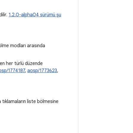
ilir.
1.2.0-alpha04 sürümü şu
 bölme modları arasında
n her türlü düzende
osp/1774187
,
aosp/1773623
,
tıklamaların liste bölmesine