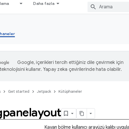
nlama
Daha fazla
haneler
Google, içerikleri tercih ettiğiniz dile çevirmek için
eknolojisini kullanır. Yapay zeka çevirilerinde hata olabilir.
s
Get started
Jetpack
Kütüphaneler
ngpanelayout
Kayan bölme kullanıcı arayüzü kalıbı uygula