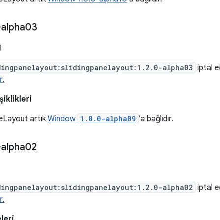
-alpha03
1
dingpanelayout:slidingpanelayout:1.2.0-alpha03
iptal ed
r.
şiklikleri
neLayout artık
Window
1.0.0-alpha09
'a bağlıdır.
-alpha02
dingpanelayout:slidingpanelayout:1.2.0-alpha02
iptal ed
r.
leri