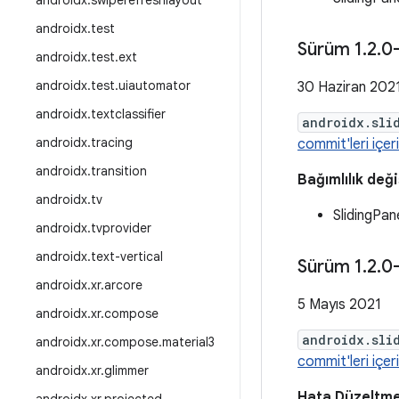
androidx
.
swiperefreshlayout
androidx
.
test
Sürüm 1
.
2
.
0
androidx
.
test
.
ext
androidx
.
test
.
uiautomator
30 Haziran 202
androidx
.
textclassifier
androidx.sli
androidx
.
tracing
commit'leri içeri
androidx
.
transition
Bağımlılık deği
androidx
.
tv
SlidingPa
androidx
.
tvprovider
androidx
.
text-vertical
Sürüm 1
.
2
.
0
androidx
.
xr
.
arcore
5 Mayıs 2021
androidx
.
xr
.
compose
androidx.sli
androidx
.
xr
.
compose
.
material3
commit'leri içeri
androidx
.
xr
.
glimmer
Hata Düzeltme