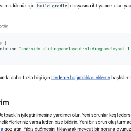
ya modülünüz için
build.gradle
dosyasına ihtiyacınız olan yapılar
otlin
s
{
ntation
"androidx.slidingpanelayout:slidingpanelayout:1
kında daha fazla bilgi için
Derleme bağımlılıkları ekleme
başlıklı m
rim
 Jetpack'in iyileştirilmesine yardımcı olur. Yeni sorunlar keşfeders
elik fikirleriniz varsa lütfen bize bildirin. Yeni bir sorun oluşturm
ra
göz atın. Yıldız düğmesini tıklayarak mevcut bir soruna oyunuzu 