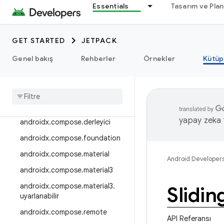
Essentials
Tasarım ve Pla
androidx.camera.viewfinder
androidx.car
GET STARTED
JETPACK
androidx.car.app
androidx.cardview
Genel bakış
Rehberler
Örnekler
Kütüp
androidx
.
collection
androidx
.
compos
androidx
.
compose
.
animation
yapay zeka t
androidx
.
compose
.
derleyici
androidx
.
compose
.
foundation
androidx
.
compose
.
material
Android Developer
androidx
.
compose
.
material3
androidx
.
compose
.
material3
.
Slidi
uyarlanabilir
androidx
.
compose
.
remote
API Referansı