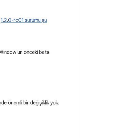
.
1.2.0-rc01 sürümü şu
X Window'un önceki beta
e önemli bir değişiklik yok.