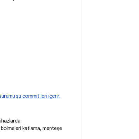
sürümü şu commit'leri içerir.
cihazlarda
k bölmeleri katlama, menteşe