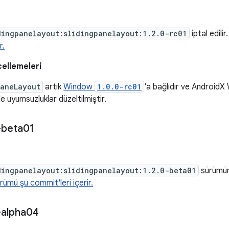
dingpanelayout:slidingpanelayout:1.2.0-rc01
iptal edilir
r.
cellemeleri
PaneLayout
artık
Window
1.0.0-rc01
'a bağlıdır ve Android
e uyumsuzluklar düzeltilmiştir.
-beta01
dingpanelayout:slidingpanelayout:1.2.0-beta01
sürümünd
ümü şu commit'leri içerir.
-alpha04