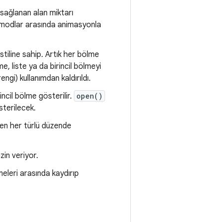
 sağlanan alan miktarı
eli modlar arasında animasyonla
 stiline sahip. Artık her bölme
me, liste ya da birincil bölmeyi
ngi) kullanımdan kaldırıldı.
incil bölme gösterilir.
open()
österilecek.
n her türlü düzende
zin veriyor.
lmeleri arasında kaydırıp