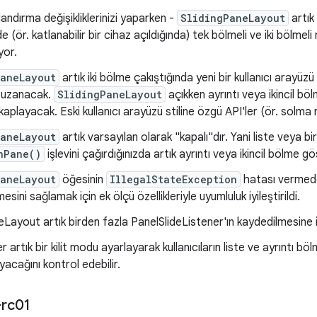
landırma değişikliklerinizi yaparken -
SlidingPaneLayout
artık
e (ör. katlanabilir bir cihaz açıldığında) tek bölmeli ve iki bölm
yor.
PaneLayout
artık iki bölme çakıştığında yeni bir kullanıcı arayüzü
 uzanacak.
SlidingPaneLayout
açıkken ayrıntı veya ikincil böl
layacak. Eski kullanıcı arayüzü stiline özgü API'ler (ör. solma re
PaneLayout
artık varsayılan olarak "kapalı"dır. Yani liste veya bir
nPane()
işlevini çağırdığınızda artık ayrıntı veya ikincil bölme g
PaneLayout
öğesinin
IllegalStateException
hatası vermede
lmesini sağlamak için ek ölçü özellikleriyle uyumluluk iyileştirildi.
eLayout artık birden fazla PanelSlideListener'ın kaydedilmesine i
ler artık bir kilit modu ayarlayarak kullanıcıların liste ve ayrıntı bö
acağını kontrol edebilir.
-rc01