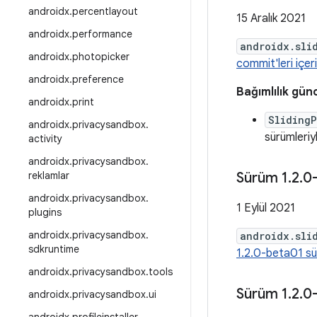
androidx
.
percentlayout
15 Aralık 2021
androidx
.
performance
androidx.sli
androidx
.
photopicker
commit'leri içeri
androidx
.
preference
Bağımlılık gün
androidx
.
print
Sliding
androidx
.
privacysandbox
.
sürümleriyl
activity
androidx
.
privacysandbox
.
reklamlar
Sürüm 1
.
2
.
0
androidx
.
privacysandbox
.
1 Eylül 2021
plugins
androidx
.
privacysandbox
.
androidx.sli
sdkruntime
1.2.0-beta01 sür
androidx
.
privacysandbox
.
tools
Sürüm 1
.
2
.
0
androidx
.
privacysandbox
.
ui