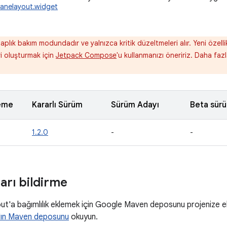
panelayout.widget
aplık bakım modundadır ve yalnızca kritik düzeltmeleri alır. Yeni özel
ri oluşturmak için
Jetpack Compose
'u kullanmanızı öneririz. Daha fazl
eme
Kararlı Sürüm
Sürüm Adayı
Beta sür
1.2.0
-
-
ları bildirme
ut'a bağımlılık eklemek için Google Maven deposunu projenize e
ın Maven deposunu
okuyun.