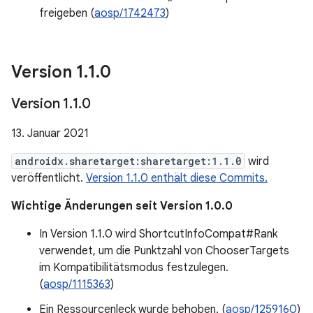
freigeben (
aosp/1742473
)
Version 1
.
1
.
0
Version 1
.
1
.
0
13. Januar 2021
androidx.sharetarget:sharetarget:1.1.0
wird
veröffentlicht.
Version 1.1.0 enthält diese Commits.
Wichtige Änderungen seit Version 1.0.0
In Version 1.1.0 wird ShortcutInfoCompat#Rank
verwendet, um die Punktzahl von ChooserTargets
im Kompatibilitätsmodus festzulegen.
(
aosp/1115363
)
Ein Ressourcenleck wurde behoben. (
aosp/1259160
)