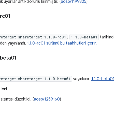
 uyarılar artık zorunlu kılınmıştır. (
aosp/1199825
)
rc01
retarget:sharetarget:1.1.0-rc01
,
1.1.0-beta01
tarihind
eden yayınlandı.
1.1.0-rc01 sürümü bu taahhütleri içerir.
beta01
retarget:sharetarget:1.1.0-beta01
yayınlanır.
1.1.0-beta01
leri
ızıntısı düzeltildi. (
aosp/1259160
)