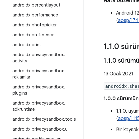
Hata Düzeltme
androidx
.
percentlayout
Android 12
androidx
.
performance
(
aosp/174
androidx
.
photopicker
androidx
.
preference
androidx
.
print
1
.
1
.
0 sür
androidx
.
privacysandbox
.
1
.
1
.
0 sürüm
activity
androidx
.
privacysandbox
.
13 Ocak 2021
reklamlar
androidx.sha
androidx
.
privacysandbox
.
plugins
1.0.0 sürümünd
androidx
.
privacysandbox
.
sdkruntime
1.1.0, uyu
(
aosp/111
androidx
.
privacysandbox
.
tools
androidx
.
privacysandbox
.
ui
Bir kaynak s