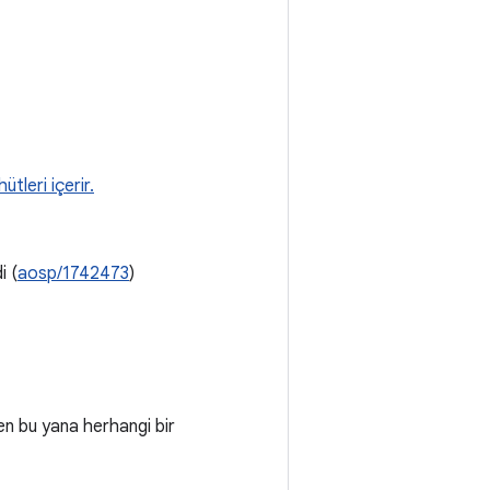
tleri içerir.
i (
aosp/1742473
)
n bu yana herhangi bir