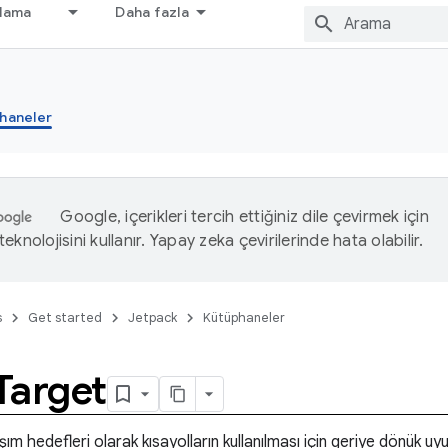
nlama
Daha fazla
haneler
Google, içerikleri tercih ettiğiniz dile çevirmek için
eknolojisini kullanır. Yapay zeka çevirilerinde hata olabilir.
s
Get started
Jetpack
Kütüphaneler
Target
m hedefleri olarak kısayolların kullanılması için geriye dönük uyu