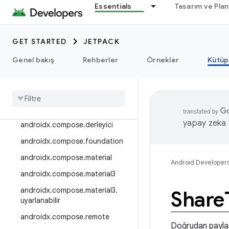
Essentials
Tasarım ve Pla
androidx.camera.viewfinder
androidx.car
GET STARTED
JETPACK
androidx.car.app
androidx.cardview
Genel bakış
Rehberler
Örnekler
Kütüp
androidx
.
collection
androidx
.
compos
androidx
.
compose
.
animation
yapay zeka t
androidx
.
compose
.
derleyici
androidx
.
compose
.
foundation
androidx
.
compose
.
material
Android Developer
androidx
.
compose
.
material3
androidx
.
compose
.
material3
.
Share
uyarlanabilir
androidx
.
compose
.
remote
Doğrudan paylaşı