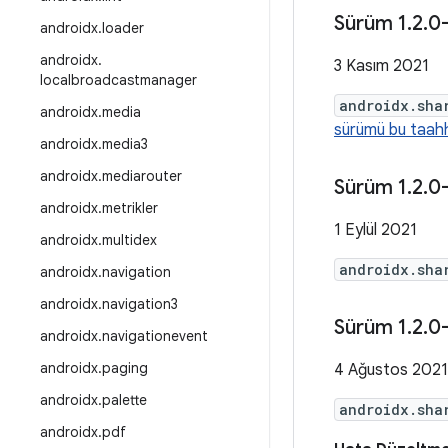
Sürüm 1
.
2
.
0
androidx
.
loader
androidx
.
3 Kasım 2021
localbroadcastmanager
androidx.sha
androidx
.
media
sürümü bu taahhü
androidx
.
media3
androidx
.
mediarouter
Sürüm 1
.
2
.
0
androidx
.
metrikler
1 Eylül 2021
androidx
.
multidex
androidx.sha
androidx
.
navigation
androidx
.
navigation3
Sürüm 1
.
2
.
0
androidx
.
navigationevent
androidx
.
paging
4 Ağustos 2021
androidx
.
palette
androidx.sha
androidx
.
pdf