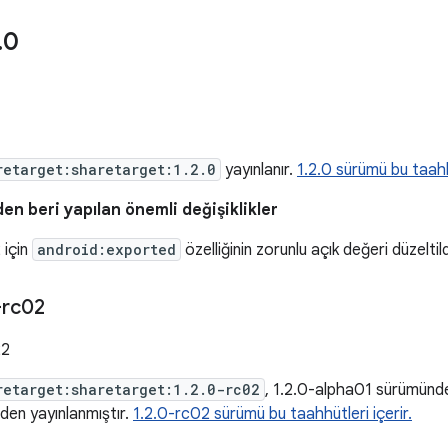
.
0
retarget:sharetarget:1.2.0
yayınlanır.
1.2.0 sürümü bu taahhü
en beri yapılan önemli değişiklikler
 için
android:exported
özelliğinin zorunlu açık değeri düzeltild
-rc02
22
retarget:sharetarget:1.2.0-rc02
, 1.2.0-alpha01 sürümünde
eden yayınlanmıştır.
1.2.0-rc02 sürümü bu taahhütleri içerir.