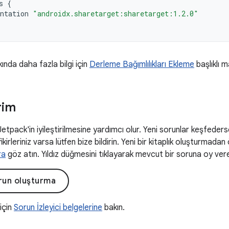
s
{
ntation
"androidx.sharetarget:sharetarget:1.2.0"
kında daha fazla bilgi için
Derleme Bağımlılıkları Ekleme
başlıklı m
rim
 Jetpack'in iyileştirilmesine yardımcı olur. Yeni sorunlar keşfeders
fikirleriniz varsa lütfen bize bildirin. Yeni bir kitaplık oluşturmadan
ra
göz atın. Yıldız düğmesini tıklayarak mevcut bir soruna oy vereb
orun oluşturma
 için
Sorun İzleyici belgelerine
bakın.