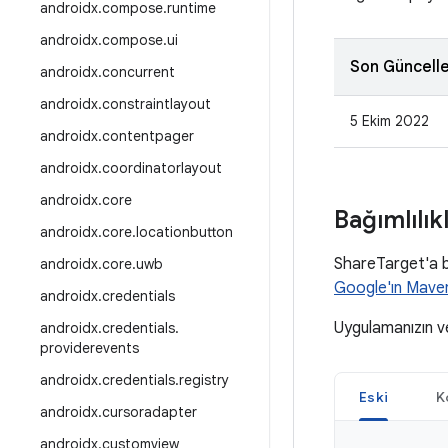
androidx
.
compose
.
runtime
androidx
.
compose
.
ui
Son Güncell
androidx
.
concurrent
androidx
.
constraintlayout
5 Ekim 2022
androidx
.
contentpager
androidx
.
coordinatorlayout
androidx
.
core
Bağımlılı
androidx
.
core
.
locationbutton
ShareTarget'a ba
androidx
.
core
.
uwb
Google'ın Mave
androidx
.
credentials
Uygulamanızın 
androidx
.
credentials
.
providerevents
androidx
.
credentials
.
registry
Eski
K
androidx
.
cursoradapter
androidx
.
customview