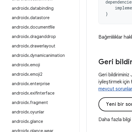
dependencie
impleme
androidx
.
databinding
}
androidx
.
datastore
androidx
.
documentfile
androidx
.
draganddrop
Bağımlılıklar hak
androidx
.
drawerlayout
androidx
.
dynamicanimation
Geri bildi
androidx
.
emoji
androidx
.
emoji2
Geri bildiriminiz
iyileştirmek için 
androidx
.
enterprise
mevcut sorunla
androidx
.
exifinterface
androidx
.
fragment
Yeni bir s
androidx
.
oyunlar
Daha fazla bilgi
androidx
.
glance
androidx
.
glance
.
wear