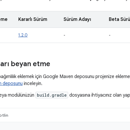
eme
Kararlı Sürüm
Sürüm Adayı
Beta Sür
1.2.0
-
-
kları beyan etme
ğımlılık eklemek için Google Maven deposunu projenize eklemeniz
n deposunu
inceleyin.
veya modülünüzün
build.gradle
dosyasına ihtiyacınız olan yapıla
otlin