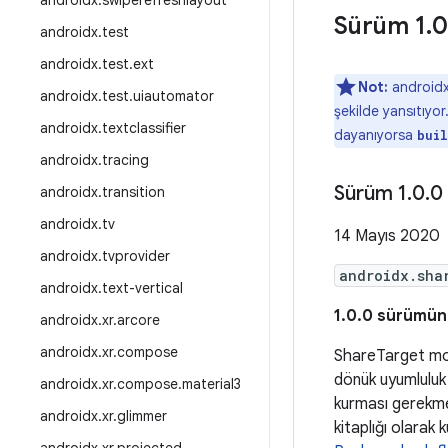
androidx
.
swiperefreshlayout
Sürüm 1
.
0
androidx
.
test
androidx
.
test
.
ext
Not:
androidx 
androidx
.
test
.
uiautomator
şekilde yansıtıyor
androidx
.
textclassifier
dayanıyorsa
bui
androidx
.
tracing
Sürüm 1
.
0
.
0
androidx
.
transition
androidx
.
tv
14 Mayıs 2020
androidx
.
tvprovider
androidx.sha
androidx
.
text-vertical
1.0.0 sürümünü
androidx
.
xr
.
arcore
androidx
.
xr
.
compose
ShareTarget mod
dönük uyumluluk
androidx
.
xr
.
compose
.
material3
kurması gerekm
androidx
.
xr
.
glimmer
kitaplığı olarak 