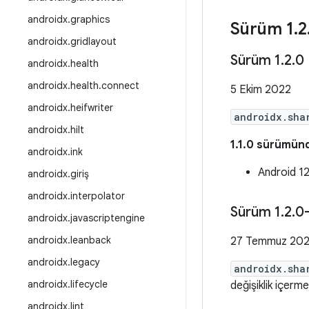
androidx
.
graphics
Sürüm 1
.
2
androidx
.
gridlayout
Sürüm 1
.
2
.
0
androidx
.
health
androidx
.
health
.
connect
5 Ekim 2022
androidx
.
heifwriter
androidx.sha
androidx
.
hilt
1.1.0 sürümünd
androidx
.
ink
Android 12
androidx
.
giriş
androidx
.
interpolator
Sürüm 1
.
2
.
0
androidx
.
javascriptengine
androidx
.
leanback
27 Temmuz 20
androidx
.
legacy
androidx.sha
androidx
.
lifecycle
değişiklik içerm
androidx
.
lint