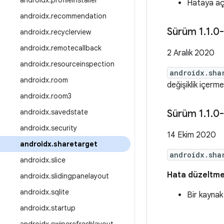
androidx
.
profileinstaller
Hataya açık
androidx
.
recommendation
Sürüm 1
.
1
.
0-
androidx
.
recyclerview
androidx
.
remotecallback
2 Aralık 2020
androidx
.
resourceinspection
androidx.sha
androidx
.
room
değişiklik içerm
androidx
.
room3
androidx
.
savedstate
Sürüm 1
.
1
.
0-
androidx
.
security
14 Ekim 2020
androidx
.
sharetarget
androidx.sha
androidx
.
slice
Hata düzeltme
androidx
.
slidingpanelayout
androidx
.
sqlite
Bir kaynak s
androidx
.
startup