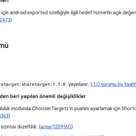
leri
 için android:exported özelliğiyle ilgili hedef hizmetin açık değe
2473
)
ümü
ü
retarget:sharetarget:1.1.0
yayınlanır.
1.1.0 sürümü bu taahhü
en beri yapılan önemli değişiklikler
mluluk modunda ChooserTargets'ın puanını ayarlamak için Short
5363
)
ızıntısı düzeltildi. (
aosp/1259160
)