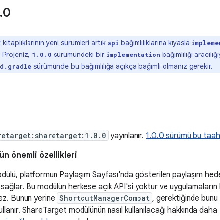
.
0
kitaplıklarının yeni sürümleri artık
bağımlılıklarına kıyasla
api
impleme
. Projeniz,
sürümündeki bir
bağımlılığı aracılığ
1.0.0
implementation
sürümünde bu bağımlılığa açıkça bağımlı olmanız gerekir.
ld.gradle
retarget:sharetarget:1.0.0
yayınlanır.
1.0.0 sürümü bu taahhü
n önemli özellikleri
ülü, platformun Paylaşım Sayfası'nda gösterilen paylaşım hedef
 sağlar. Bu modülün herkese açık API'si yoktur ve uygulamaların
ez. Bunun yerine
ShortcutManagerCompat
, gerektiğinde bunu
kullanır. ShareTarget modülünün nasıl kullanılacağı hakkında daha f