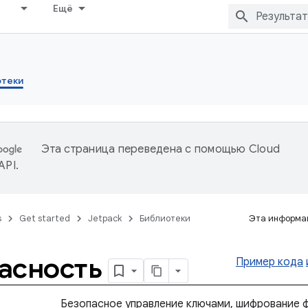
Ещё
отеки
Эта страница переведена с помощью
Cloud
 API
.
s
Get started
Jetpack
Библиотеки
Эта информац
асность
Пример кода
Безопасное управление ключами, шифрование 