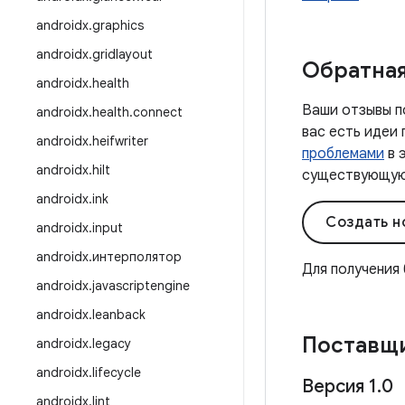
androidx
.
graphics
androidx
.
gridlayout
Обратная
androidx
.
health
Ваши отзывы п
androidx
.
health
.
connect
вас есть идеи
androidx
.
heifwriter
проблемами
в 
androidx
.
hilt
существующую 
androidx
.
ink
Создать н
androidx
.
input
androidx
.
интерполятор
Для получения
androidx
.
javascriptengine
androidx
.
leanback
Поставщи
androidx
.
legacy
androidx
.
lifecycle
Версия 1
.
0
androidx
.
lint