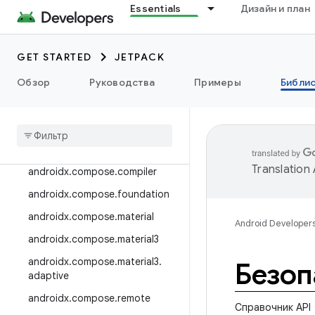
Essentials
Дизайн и план
androidx.camera.viewfinder
androidx.car
GET STARTED
JETPACK
androidx.car.app
androidx.cardview
Обзор
Руководства
Примеры
Библи
androidx
.
коллекция
androidx
.
compose
androidx
.
compose
.
animation
Translation
androidx
.
compose
.
compiler
androidx
.
compose
.
foundation
androidx
.
compose
.
material
Android Developer
androidx
.
compose
.
material3
androidx
.
compose
.
material3
.
Безоп
adaptive
androidx
.
compose
.
remote
Справочник API