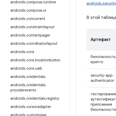
androidx
.
compose
.
runtime
androidx.securit
androidx
.
compose
.
ui
В этой таблиц
androidx
.
concurrent
androidx
.
constraintlayout
androidx
.
contentpager
Артефакт
androidx
.
coordinatorlayout
androidx
.
core
безопасность
androidx
.
core
.
locationbutton
крипто
androidx
.
core
.
uwb
security-app-
androidx
.
credentials
authenticator
androidx
.
credentials
.
providerevents
тестирование
androidx
.
credentials
.
registry
аутентифика
приложения
androidx
.
cursoradapter
безопасности
androidx
.
customview