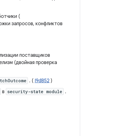
отчики (
ржки запросов, конфликтов
ализации поставщиков
елизм (двойная проверка
tchOutcome
. (
I9d852
)
в
security-state module
.