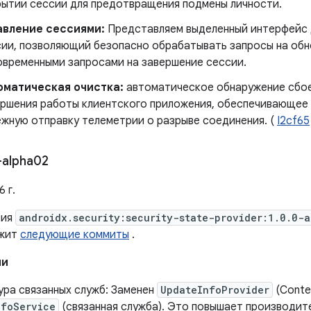
ытии сессии для предотвращения подмены личности.
авление сессиями:
Представляем выделенный интерфейс 
ии, позволяющий безопасно обрабатывать запросы на обн
временными запросами на завершение сессии.
оматическая очистка:
автоматическое обнаружение сбое
ершения работы клиентского приложения, обеспечивающее
жную отправку телеметрии о разрыве соединения. (
I2cf65
-alpha02
 г.
сия
androidx.security:security-state-provider:1.0.0-
ржит
следующие коммиты
.
ии
ура связанных служб: Заменен
UpdateInfoProvider
(Conten
nfoService
(связанная служба). Это повышает производит