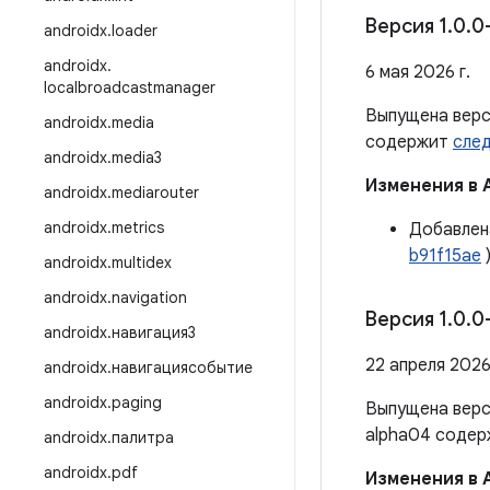
Версия 1
.
0
.
0
androidx
.
loader
androidx
.
6 мая 2026 г.
localbroadcastmanager
Выпущена вер
androidx
.
media
содержит
сле
androidx
.
media3
Изменения в 
androidx
.
mediarouter
androidx
.
metrics
Добавлен
b91f15ae
androidx
.
multidex
androidx
.
navigation
Версия 1
.
0
.
0
androidx
.
навигация3
22 апреля 2026 
androidx
.
навигациясобытие
androidx
.
paging
Выпущена вер
alpha04 соде
androidx
.
палитра
androidx
.
pdf
Изменения в 