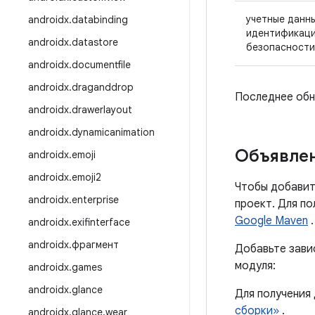
учетные данн
androidx
.
databinding
идентификац
androidx
.
datastore
безопасности
androidx
.
documentfile
androidx
.
draganddrop
Последнее обно
androidx
.
drawerlayout
androidx
.
dynamicanimation
Объявлен
androidx
.
emoji
androidx
.
emoji2
Чтобы добавит
androidx
.
enterprise
проект. Для п
Google Maven
.
androidx
.
exifinterface
androidx
.
фрагмент
Добавьте зави
модуля:
androidx
.
games
androidx
.
glance
Для получения
сборки»
.
androidx
.
glance
.
wear