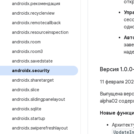
откр
androidx
.
рекомендация
Упр
androidx
.
recyclerview
сесс
androidx
.
remotecallback
одно
androidx
.
resourceinspection
Авт
androidx
.
room
зав
androidx
.
room3
наде
androidx
.
savedstate
Версия 1
.
0
.
0
androidx
.
security
androidx
.
sharetarget
11 февраля 2026
androidx
.
slice
Выпущена вер
androidx
.
slidingpanelayout
alpha02 соде
androidx
.
sqlite
Новые функц
androidx
.
startup
Архитект
androidx
.
swiperefreshlayout
UpdateI