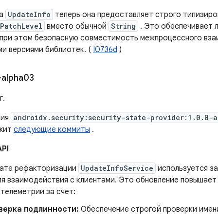
на
UpdateInfo
теперь она предоставляет строго типизиро
yPatchLevel
вместо обычной
String
. Это обеспечивает л
 при этом безопасную совместимость межпроцессного вз
ми версиями библиотек. (
I0736d
)
-alpha03
г.
сия
androidx.security:security-state-provider:1.0.0-
ржит
следующие коммиты
.
API
тате рефакторизации
UpdateInfoService
используется з
ля взаимодействия с клиентами. Это обновление повышает
телеметрии за счет:
верка подлинности:
Обеспечение строгой проверки имени