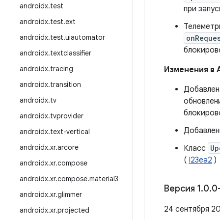
androidx
.
test
при запус
androidx
.
test
.
ext
Телеметр
androidx
.
test
.
uiautomator
onReque
блокиров
androidx
.
textclassifier
androidx
.
tracing
Изменения в 
androidx
.
transition
Добавле
androidx
.
tv
обновлен
блокирово
androidx
.
tvprovider
Добавлен
androidx
.
text-vertical
androidx
.
xr
.
arcore
Класс
Up
(
I23ea2
)
androidx
.
xr
.
compose
androidx
.
xr
.
compose
.
material3
Версия 1
.
0
.
0
androidx
.
xr
.
glimmer
24 сентября 20
androidx
.
xr
.
projected