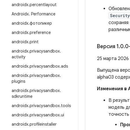
androidx
.
percentlayout
Обновле
Androidx
.
Performance
Securit
сохраняя
androidx
.
фотопикер
различны
androidx
.
preference
androidx
.
print
Версия 1
.
0
.
0
androidx
.
privacysandbox
.
activity
25 марта 2026 
androidx
.
privacysandbox
.
ads
Выпущена вер
androidx
.
privacysandbox
.
alpha03 соде
plugins
Изменения в 
androidx
.
privacysandbox
.
sdkruntime
В резуль
androidx
.
privacysandbox
.
tools
модель д
точность 
androidx
.
privacysandbox
.
ui
androidx
.
profileinstaller
Про