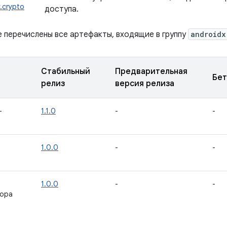
y.crypto
доступа.
е перечислены все артефакты, входящие в группу
androidx
Стабильный
Предварительная
Бет
релиз
версия релиза
-
1.1.0
-
-
1.0.0
-
-
1.0.0
-
-
тора