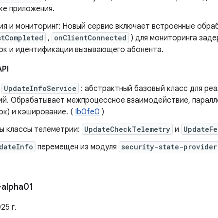
ке приложения.
ия и мониторинг: Новый сервис включает встроенные обраб
stCompleted
,
onClientConnected
) для мониторинга заде
ок и идентификации вызывающего абонента.
API
н
UpdateInfoService
: абстрактный базовый класс для ре
ий. Обрабатывает межпроцессное взаимодействие, паралл
к) и кэширование. (
Ib0fe0
)
ы классы телеметрии:
UpdateCheckTelemetry
и
UpdateFe
dateInfo
перемещен из модуля
security-state-provider
-alpha01
25 г.