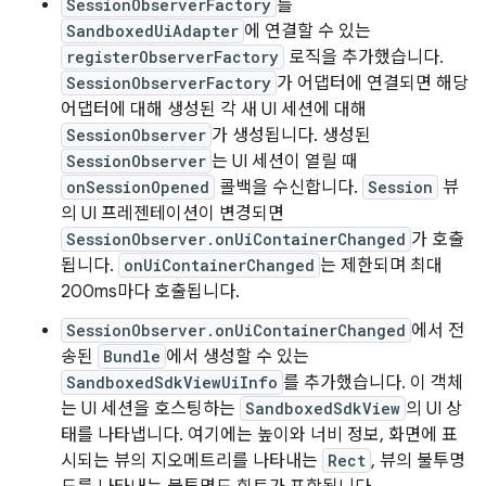
SessionObserverFactory
를
SandboxedUiAdapter
에 연결할 수 있는
registerObserverFactory
로직을 추가했습니다.
SessionObserverFactory
가 어댑터에 연결되면 해당
어댑터에 대해 생성된 각 새 UI 세션에 대해
SessionObserver
가 생성됩니다. 생성된
SessionObserver
는 UI 세션이 열릴 때
onSessionOpened
콜백을 수신합니다.
Session
뷰
의 UI 프레젠테이션이 변경되면
SessionObserver.onUiContainerChanged
가 호출
됩니다.
onUiContainerChanged
는 제한되며 최대
200ms마다 호출됩니다.
SessionObserver.onUiContainerChanged
에서 전
송된
Bundle
에서 생성할 수 있는
SandboxedSdkViewUiInfo
를 추가했습니다. 이 객체
는 UI 세션을 호스팅하는
SandboxedSdkView
의 UI 상
태를 나타냅니다. 여기에는 높이와 너비 정보, 화면에 표
시되는 뷰의 지오메트리를 나타내는
Rect
, 뷰의 불투명