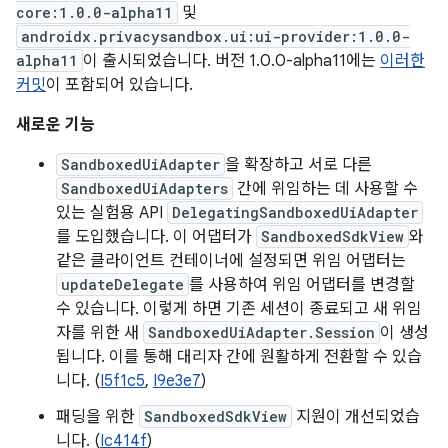
core:1.0.0-alpha11
및
androidx.privacysandbox.ui:ui-provider:1.0.0-
alpha11
이 출시되었습니다. 버전 1.0.0-alpha11에는
이러한
커밋
이 포함되어 있습니다.
새로운 기능
SandboxedUiAdapter
을 확장하고 서로 다른
SandboxedUiAdapters
간에 위임하는 데 사용할 수
있는 실험용 API
DelegatingSandboxedUiAdapter
를 도입했습니다. 이 어댑터가
SandboxedSdkView
와
같은 클라이언트 컨테이너에 설정되면 위임 어댑터는
updateDelegate
를 사용하여 위임 어댑터를 변경할
수 있습니다. 이렇게 하면 기존 세션이 종료되고 새 위임
자를 위한 새
SandboxedUiAdapter.Session
이 생성
됩니다. 이를 통해 대리자 간에 원활하게 전환할 수 있습
니다. (
I5f1c5
,
I9e3e7
)
패딩을 위한
SandboxedSdkView
지원이 개선되었습
니다. (
Ic414f
)