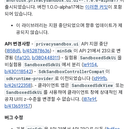
androidx.privacysandbox.ui:ui-*:1.0.0-alpha17
이
출시되었습니다. 버전 1.0.0-alpha17에는
이러한 커밋
이 포함
되어 있습니다.
이 라이브러리는 지원 중단되었으며 향후 업데이트가 제
공되지 않습니다.
API 변경사항
-
privacysandbox.ui
API 지원 중단
(
I858d5
,
b/452878636
) -
minSdk
이 API 21에서 23으로 변
경됨 (
Ifa120
,
b/380448311
) - 실험용
SandboxedSdkUi
을
비실험용
SandboxedSdkUi
에서 분리 (
Ie9154
,
b/430118542
) -
SdkSandboxControllerCompat
이
sdkruntime-provider
로 이전되었습니다 (
Id99fb
,
b/426122358
). - 클라이언트 앱은
SandboxedSdkView
또는
SandboxedSdkUi
를 사용하여 클라이언트 창에 상대적인 제
공자 UI의 z-수준을 변경할 수 없습니다. (
I87e9f
,
b/413659157
)
버그 수정