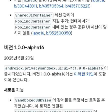
기본
minSdk
을 API 21에서 API 23으로 이동 (
Ibdfca
,
b/380448311
,
b/435705964
,
b/435705223
)
SharedUiContainer
세션 관리에
PoolingContainer
지원 추가: 컨테이너가
PoolingContainer
내에 있는 경우 공유 UI 세션이 닫
히지 않음 (
Iabe16
,
b/352500350
)
버전 1
.
0
.
0-alpha16
2025년 5월 20일
androidx.privacysandbox.ui:ui-*:1.0.0-alpha16
이
출시되었습니다. 버전 1.0.0-alpha16에는
이러한 커밋
이 포함
되어 있습니다.
새로운 기능
SandboxedSdkView
의 장애물을 측정하는 로직을 추
가했습니다. 이 로직은 연결된