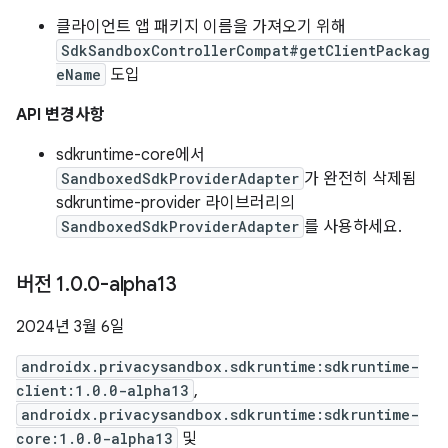
클라이언트 앱 패키지 이름을 가져오기 위해
SdkSandboxControllerCompat#getClientPackag
eName
도입
API 변경사항
sdkruntime-core에서
SandboxedSdkProviderAdapter
가 완전히 삭제됨
sdkruntime-provider 라이브러리의
SandboxedSdkProviderAdapter
를 사용하세요.
버전 1
.
0
.
0-alpha13
2024년 3월 6일
androidx.privacysandbox.sdkruntime:sdkruntime-
client:1.0.0-alpha13
,
androidx.privacysandbox.sdkruntime:sdkruntime-
core:1.0.0-alpha13
및