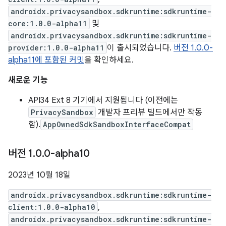
androidx.privacysandbox.sdkruntime:sdkruntime-
core:1.0.0-alpha11
및
androidx.privacysandbox.sdkruntime:sdkruntime-
provider:1.0.0-alpha11
이 출시되었습니다.
버전 1.0.0-
alpha11에 포함된 커밋
을 확인하세요.
새로운 기능
API34 Ext 8 기기에서 지원됩니다 (이전에는
PrivacySandbox
개발자 프리뷰 빌드에서만 작동
함).
AppOwnedSdkSandboxInterfaceCompat
버전 1
.
0
.
0-alpha10
2023년 10월 18일
androidx.privacysandbox.sdkruntime:sdkruntime-
client:1.0.0-alpha10
,
androidx.privacysandbox.sdkruntime:sdkruntime-