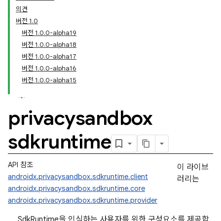
의견
버전 1.0
버전 1.0.0-alpha19
버전 1.0.0-alpha18
버전 1.0.0-alpha17
버전 1.0.0-alpha16
버전 1.0.0-alpha15
privacysandbox
sdkruntime
API 참조
이 라이브
androidx.privacysandbox.sdkruntime.client
러리는
androidx.privacysandbox.sdkruntime.core
androidx.privacysandbox.sdkruntime.provider
SdkRuntime을 인식하는 사용자를 위한 구성요소를 제공합