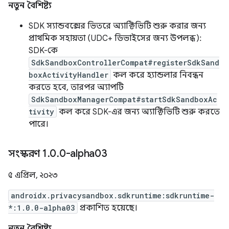
নতুন বৈশিষ্ট্য
SDK স্যান্ডবক্সের ভিতরে অ্যাক্টিভিটি শুরু করার জন্য
প্রাথমিক সহায়তা (UDC+ ডিভাইসের জন্য উপলব্ধ):
SDK-কে
SdkSandboxControllerCompat#registerSdkSand
boxActivityHandler
কল করে হ্যান্ডলার নিবন্ধন
করতে হবে, তারপর অ্যাপটি
SdkSandboxManagerCompat#startSdkSandboxAc
tivity
কল করে SDK-এর জন্য অ্যাক্টিভিটি শুরু করতে
পারে।
সংস্করণ 1
.
0
.
0-alpha03
৫ এপ্রিল, ২০২৩
androidx.privacysandbox.sdkruntime:sdkruntime-
*:1.0.0-alpha03
প্রকাশিত হয়েছে।
নতুন বৈশিষ্ট্য