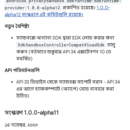
androidx.privacysandbox.sdkruntime:sdkruntime-
provider:1.0.0-alpha12
প্রকাশিত হয়েছে।
1.0.0-
alpha12 সংস্করণে এই কমিটগুলি রয়েছে।
নতুন বৈশিষ্ট্য
স্যান্ডবক্সে অন্যান্য SDK দ্বারা SDK লোড করার জন্য
SdkSandboxControllerCompat#loadSdk
চালু
করুন (বর্তমানে শুধুমাত্র API 34 এক্সটেনশন 10 তে
সমর্থিত)
API পরিবর্তনগুলি
API 33 ডিভাইস থেকে স্যান্ডবক্স সাপোর্ট সরান - API 34
এর আগে ব্যাককম্প্যাট (অ্যাপে) মোড ব্যবহার করা
উচিত।
সংস্করণ 1
.
0
.
0-alpha11
১৫ নভেম্বর, ২০২৩