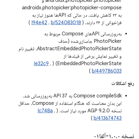
androidx.photopicker:photopicker و
androidx.photopicker:photopicker-compose
به ۲۳ کاهش یافت، در حالی که APIها هنوز نیاز به
فراخوانی از ۳۴ دارند. (
b/524083018
،
I94e42
)
به‌روزرسانی APIهای Compose مربوط به
PhotoPicker جاسازی‌شده (حذف
AbstractEmbeddedPhotoPickerState، تغییر نام
و تغییر نمایش برخی از فیلدها از
Ie32c9
،
EmbeddedPhotoPickerState) (
)
b/449786033
رفع اشکالات
Compose compileSdk به API 37 به‌روزرسانی شد.
این بدان معناست که هنگام استفاده از Compose، حداقل
نسخه AGP 9.2.0 مورد نیاز است. (
،
Ic748a
)
b/413674743
نسخه ۱
۰-آلفا۰۱
.
۰
.