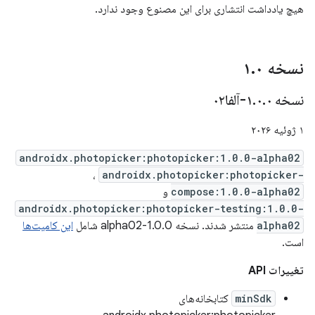
هیچ یادداشت انتشاری برای این مصنوع وجود ندارد.
نسخه ۱
۰
.
نسخه ۱
۰-آلفا۰۲
.
۰
.
۱ ژوئیه ۲۰۲۶
androidx.photopicker:photopicker:1.0.0-alpha02
،
androidx.photopicker:photopicker-
compose:1.0.0-alpha02
و
androidx.photopicker:photopicker-testing:1.0.0-
alpha02
منتشر شدند. نسخه 1.0.0-alpha02 شامل
این کامیت‌ها
است.
تغییرات API
minSdk
کتابخانه‌های