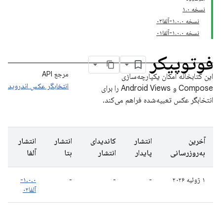
نسخه ۱.۰
نسخه ۱.۰.۰-آلفا۰۲
نسخه ۱.۰.۰-آلفا۰۱
فوتوپیکر
مرجع API
این کتابخانه امکان یکپارچه‌سازی
انتخابگر عکس اندروید
Compose و Android Views را برای
انتخابگر عکس تعبیه‌شده فراهم می‌کند.
آخرین
انتشار
کاندیدای
انتشار
انتشار
به‌روزرسانی
پایدار
انتشار
بتا
آلفا
۱ ژوئیه ۲۰۲۶
-
-
-
۱.۰.۰-
آلفا۰۲