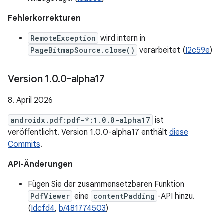
Fehlerkorrekturen
RemoteException
wird intern in
PageBitmapSource.close()
verarbeitet (
I2c59e
)
Version 1
.
0
.
0-alpha17
8. April 2026
androidx.pdf:pdf-*:1.0.0-alpha17
ist
veröffentlicht. Version 1.0.0-alpha17 enthält
diese
Commits
.
API-Änderungen
Fügen Sie der zusammensetzbaren Funktion
PdfViewer
eine
contentPadding
-API hinzu.
(
Idcfd4
,
b/481774503
)