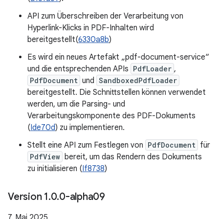
API zum Überschreiben der Verarbeitung von
Hyperlink-Klicks in PDF-Inhalten wird
bereitgestellt(
6330a8b
)
Es wird ein neues Artefakt „pdf-document-service“
und die entsprechenden APIs
PdfLoader
,
PdfDocument
und
SandboxedPdfLoader
bereitgestellt. Die Schnittstellen können verwendet
werden, um die Parsing- und
Verarbeitungskomponente des PDF-Dokuments
(
Ide70d
) zu implementieren.
Stellt eine API zum Festlegen von
PdfDocument
für
PdfView
bereit, um das Rendern des Dokuments
zu initialisieren (
If8738
)
Version 1
.
0
.
0-alpha09
7. Mai 2025