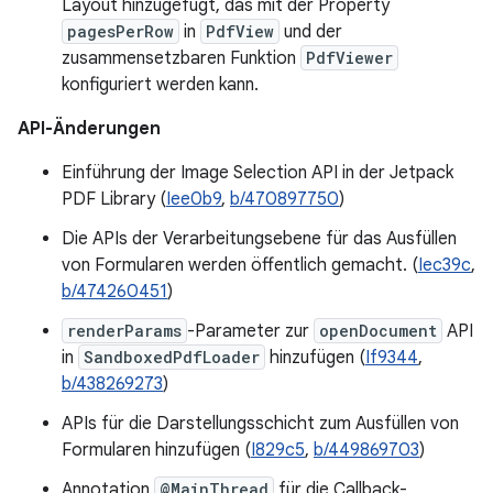
Layout hinzugefügt, das mit der Property
pagesPerRow
in
PdfView
und der
zusammensetzbaren Funktion
PdfViewer
konfiguriert werden kann.
API-Änderungen
Einführung der Image Selection API in der Jetpack
PDF Library (
Iee0b9
,
b/470897750
)
Die APIs der Verarbeitungsebene für das Ausfüllen
von Formularen werden öffentlich gemacht. (
Iec39c
,
b/474260451
)
renderParams
-Parameter zur
openDocument
API
in
SandboxedPdfLoader
hinzufügen (
If9344
,
b/438269273
)
APIs für die Darstellungsschicht zum Ausfüllen von
Formularen hinzufügen (
I829c5
,
b/449869703
)
Annotation
@MainThread
für die Callback-