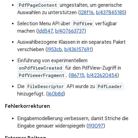
PdfPageContent
umgestalten, um generische
Auswahlen zu unterstützen (
I28f16
,
b/437845185
)
Selection Menu API über
PdfView
verfügbar
machen (
Idd547
,
b/407663737
)
Auswahlbezogene Klassen in ein separates Paket
verschieben (
I953cb
,
b/436157691
)
Einführung von experimentellem
onPdfViewCreated
für den PdfView-Zugriff in
PdfViewerFragment
. (
I86715
,
b/422620454
)
Die
FileDescriptor
API wurde zu
PdfLoader
hinzugefügt. (
I60b8d
)
Fehlerkorrekturen
Eingabemodellierung verbessern, damit Striche die
Eingabe genauer widerspiegeln (
I93097
)