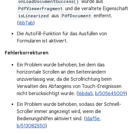
onLoadDocumentSuccess()
wurde aus
PdfViewerFragment
und die veraltete Eigenschaft
isLinearized
aus
PdfDocument
entfernt.
(
I6b7ab
)
Die AutoFill-Funktion für das Ausfüllen von
Formularen ist aktiviert.
Fehlerkorrekturen
Ein Problem wurde behoben, bei dem das
horizontale Scrollen an den Seitenrändern
unzuverlässig war, da die Scrollrichtung beim
Verwalten des Abfangens von Touch-Ereignissen
nicht berücksichtigt wurde. (
I6bda5
,
b/505645009
)
Ein Problem wurde behoben, sodass der Schnell-
Scroller immer angezeigt wird, wenn die
Bedienungshilfen aktiviert sind. (
Idaf5e
,
b/513082550
)