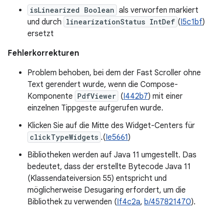
isLinearized Boolean
als verworfen markiert
und durch
linearizationStatus IntDef
(
I5c1bf
)
ersetzt
Fehlerkorrekturen
Problem behoben, bei dem der Fast Scroller ohne
Text gerendert wurde, wenn die Compose-
Komponente
PdfViewer
(
I442b7
) mit einer
einzelnen Tippgeste aufgerufen wurde.
Klicken Sie auf die Mitte des Widget-Centers für
clickTypeWidgets
.(
Ie5661
)
Bibliotheken werden auf Java 11 umgestellt. Das
bedeutet, dass der erstellte Bytecode Java 11
(Klassendateiversion 55) entspricht und
möglicherweise Desugaring erfordert, um die
Bibliothek zu verwenden (
If4c2a
,
b/457821470
).