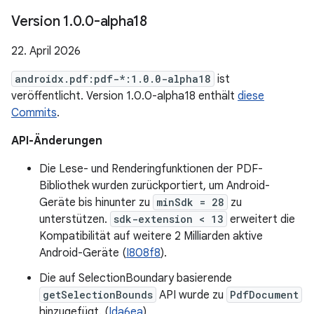
Version 1
.
0
.
0-alpha18
22. April 2026
androidx.pdf:pdf-*:1.0.0-alpha18
ist
veröffentlicht. Version 1.0.0-alpha18 enthält
diese
Commits
.
API-Änderungen
Die Lese- und Renderingfunktionen der PDF-
Bibliothek wurden zurückportiert, um Android-
Geräte bis hinunter zu
minSdk = 28
zu
unterstützen.
sdk-extension < 13
erweitert die
Kompatibilität auf weitere 2 Milliarden aktive
Android-Geräte (
I808f8
).
Die auf SelectionBoundary basierende
getSelectionBounds
API wurde zu
PdfDocument
hinzugefügt. (
Ida6ea
)