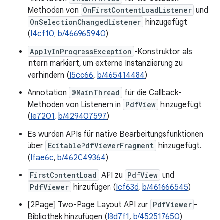
Methoden von
OnFirstContentLoadListener
und
OnSelectionChangedListener
hinzugefügt
(
I4cf10
,
b/466965940
)
ApplyInProgressException
-Konstruktor als
intern markiert, um externe Instanziierung zu
verhindern (
I5cc66
,
b/465414484
)
Annotation
@MainThread
für die Callback-
Methoden von Listenern in
PdfView
hinzugefügt
(
Ie7201
,
b/429407597
)
Es wurden APIs für native Bearbeitungsfunktionen
über
EditablePdfViewerFragment
hinzugefügt.
(
Ifae6c
,
b/462049364
)
FirstContentLoad
API zu
PdfView
und
PdfViewer
hinzufügen (
Icf63d
,
b/461666545
)
[2Page] Two-Page Layout API zur
PdfViewer
-
Bibliothek hinzufügen (
I8d7f1
,
b/452517650
)