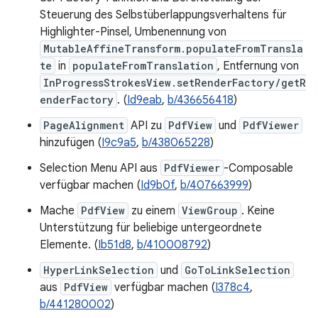
Steuerung des Selbstüberlappungsverhaltens für
Highlighter-Pinsel, Umbenennung von
MutableAffineTransform.populateFromTransla
te
in
populateFromTranslation
, Entfernung von
InProgressStrokesView.setRenderFactory/getR
enderFactory
. (
Id9eab
,
b/436656418
)
PageAlignment
API zu
PdfView
und
PdfViewer
hinzufügen (
I9c9a5
,
b/438065228
)
Selection Menu API aus
PdfViewer
-Composable
verfügbar machen (
Id9b0f
,
b/407663999
)
Mache
PdfView
zu einem
ViewGroup
. Keine
Unterstützung für beliebige untergeordnete
Elemente. (
Ib51d8
,
b/410008792
)
HyperLinkSelection
und
GoToLinkSelection
aus
PdfView
verfügbar machen (
I378c4
,
b/441280002
)