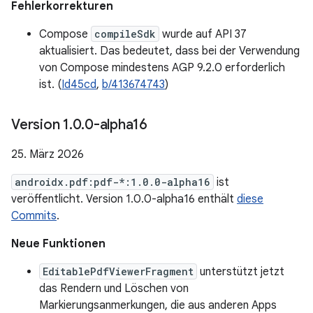
Fehlerkorrekturen
Compose
compileSdk
wurde auf API 37
aktualisiert. Das bedeutet, dass bei der Verwendung
von Compose mindestens AGP 9.2.0 erforderlich
ist. (
Id45cd
,
b/413674743
)
Version 1
.
0
.
0-alpha16
25. März 2026
androidx.pdf:pdf-*:1.0.0-alpha16
ist
veröffentlicht. Version 1.0.0-alpha16 enthält
diese
Commits
.
Neue Funktionen
EditablePdfViewerFragment
unterstützt jetzt
das Rendern und Löschen von
Markierungsanmerkungen, die aus anderen Apps