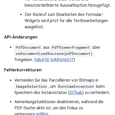
benutzerdefinierte Auswahloption hinzugefügt.
Der Rückruf zum Bearbeiten des Formular-
Widgets wird jetzt für alle Textbearbeitungen
ausgelöst.
API-Änderungen
PdfDocument
aus
PdfViewerFragment
über
onDocumentLoadSuccess(pdfDocument)
freigeben. (
I4b47d
,
b/481616017
)
Fehlerkorrekturen
Vermeiden Sie das Parcellieren von Bitmaps in
ImageSelection
, um
RuntimeException
beim
Speichern des Instanzstatus (
I07bab
) zu verhindern.
Anmerkungsfunktionen deaktivieren, während die
PDF-Suche aktiv ist, um den Fokus zu
verbessern
Ia9866
.