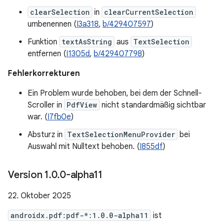
clearSelection
in
clearCurrentSelection
umbenennen (
I3a318
,
b/429407597
)
Funktion
textAsString
aus
TextSelection
entfernen (
I1305d
,
b/429407798
)
Fehlerkorrekturen
Ein Problem wurde behoben, bei dem der Schnell-
Scroller in
PdfView
nicht standardmäßig sichtbar
war. (
I7fb0e
)
Absturz in
TextSelectionMenuProvider
bei
Auswahl mit Nulltext behoben. (
I855df
)
Version 1
.
0
.
0-alpha11
22. Oktober 2025
androidx.pdf:pdf-*:1.0.0-alpha11
ist