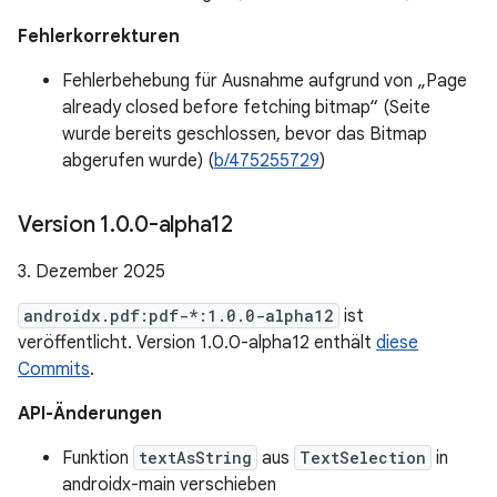
Fehlerkorrekturen
Fehlerbehebung für Ausnahme aufgrund von „Page
already closed before fetching bitmap“ (Seite
wurde bereits geschlossen, bevor das Bitmap
abgerufen wurde) (
b/475255729
)
Version 1
.
0
.
0-alpha12
3. Dezember 2025
androidx.pdf:pdf-*:1.0.0-alpha12
ist
veröffentlicht. Version 1.0.0-alpha12 enthält
diese
Commits
.
API-Änderungen
Funktion
textAsString
aus
TextSelection
in
androidx-main verschieben