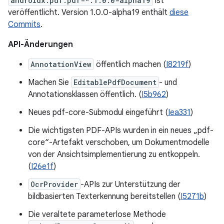
androidx.pdf:pdf-*:1.0.0-alpha19
ist
veröffentlicht. Version 1.0.0-alpha19 enthält
diese
Commits
.
API-Änderungen
AnnotationView
öffentlich machen (
I8219f
)
Machen Sie
EditablePdfDocument
- und
Annotationsklassen öffentlich. (
I5b962
)
Neues pdf-core-Submodul eingeführt (
Iea331
)
Die wichtigsten PDF-APIs wurden in ein neues „pdf-
core“-Artefakt verschoben, um Dokumentmodelle
von der Ansichtsimplementierung zu entkoppeln.
(
I26e1f
)
OcrProvider
-APIs zur Unterstützung der
bildbasierten Texterkennung bereitstellen (
I5271b
)
Die veraltete parameterlose Methode