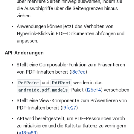
über mehrere Seiten hinweg auswählen, indem sie
die Auswahlgriffe über die Seitengrenzen hinaus
ziehen.
Anwendungen können jetzt das Verhalten von
Hyperlink-Klicks in PDF-Dokumenten abfangen und
anpassen.
API-Änderungen
Stellt eine Composable-Funktion zum Präsentieren
von PDF-Inhalten bereit (
I8e7ee
)
PdfPoint
und
PdfRect
werden in das
androidx.pdf.models
-Paket (
I26cf4
) verschoben
Stellt eine View-Komponente zum Präsentieren von
PDF-Inhalten bereit (
I9fe27
)
API wird bereitgestellt, um PDF-Ressourcen vorab
zu initialisieren und die Kaltstartlatenz zu verringern
(
a18fa89
).