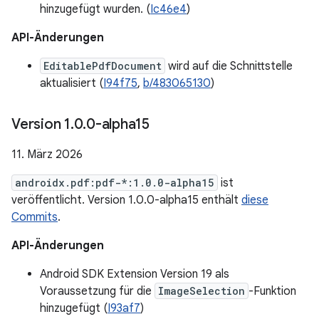
hinzugefügt wurden. (
Ic46e4
)
API-Änderungen
EditablePdfDocument
wird auf die Schnittstelle
aktualisiert (
I94f75
,
b/483065130
)
Version 1
.
0
.
0-alpha15
11. März 2026
androidx.pdf:pdf-*:1.0.0-alpha15
ist
veröffentlicht. Version 1.0.0-alpha15 enthält
diese
Commits
.
API-Änderungen
Android SDK Extension Version 19 als
Voraussetzung für die
ImageSelection
-Funktion
hinzugefügt (
I93af7
)