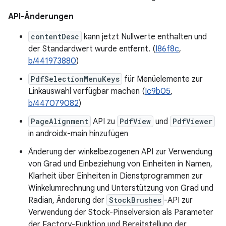
API-Änderungen
contentDesc
kann jetzt Nullwerte enthalten und
der Standardwert wurde entfernt. (
I86f8c
,
b/441973880
)
PdfSelectionMenuKeys
für Menüelemente zur
Linkauswahl verfügbar machen (
Ic9b05
,
b/447079082
)
PageAlignment
API zu
PdfView
und
PdfViewer
in androidx-main hinzufügen
Änderung der winkelbezogenen API zur Verwendung
von Grad und Einbeziehung von Einheiten in Namen,
Klarheit über Einheiten in Dienstprogrammen zur
Winkelumrechnung und Unterstützung von Grad und
Radian, Änderung der
StockBrushes
-API zur
Verwendung der Stock-Pinselversion als Parameter
der Factory-Funktion und Bereitstellung der