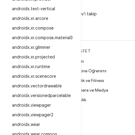
X
androidx
.
text-vertical
X'te @AndroidDev'i takip
androidx
.
xr
.
arcore
edin
androidx
.
xr
.
compose
androidx
.
xr
.
compose
.
material3
androidx
.
xr
.
glimmer
ANDROID HAKKINDA
KEŞFET
DAHA FAZLA
androidx
.
xr
.
projected
Oyun
androidx
.
xr
.
runtime
Android
Makine Öğrenimi
androidx
.
xr
.
scenecore
İşletmeler için Android
Sağlık ve Fitness
androidx
.
vectordrawable
Güvenlik
Kamera ve Medya
androidx
.
versionedparcelable
Kaynak
Gizlilik
androidx
.
viewpager
Haber
5G
androidx
.
viewpager2
Blog
androidx
.
wear
Podcast'ler
androidx
.
wear
.
compos