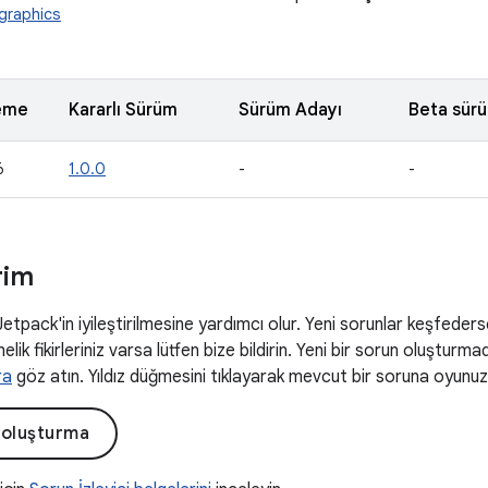
.graphics
eme
Kararlı Sürüm
Sürüm Adayı
Beta sür
6
1.0.0
-
-
rim
 Jetpack'in iyileştirilmesine yardımcı olur. Yeni sorunlar keşfeders
elik fikirleriniz varsa lütfen bize bildirin. Yeni bir sorun oluşturm
ra
göz atın. Yıldız düğmesini tıklayarak mevcut bir soruna oyunuzu 
 oluşturma