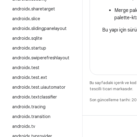
androidx
.
sharetarget
Merge palet
palette-ktx
androidx
.
slice
androidx
.
slidingpanelayout
Bu yapı için sür
androidx
.
sqlite
androidx
.
startup
androidx
.
swiperefreshlayout
androidx
.
test
androidx
.
test
.
ext
Bu sayfadaki içerik ve kod
androidx
.
test
.
uiautomator
tescilli ticari markasıdır.
androidx
.
textclassifier
Son güncelleme tarihi: 
androidx
.
tracing
androidx
.
transition
androidx
.
tv
androidx
.
tvprovider