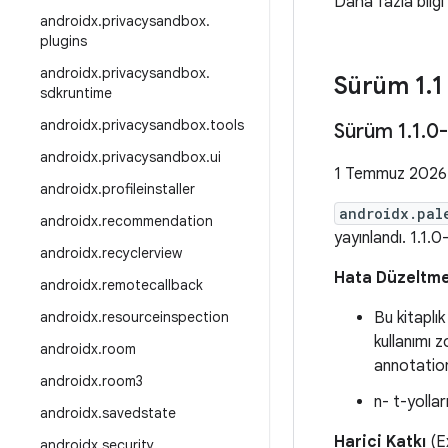
Daha fazla bilgi
androidx
.
privacysandbox
.
plugins
androidx
.
privacysandbox
.
Sürüm 1
.
1
sdkruntime
androidx
.
privacysandbox
.
tools
Sürüm 1
.
1
.
0-
androidx
.
privacysandbox
.
ui
1 Temmuz 2026
androidx
.
profileinstaller
androidx.pal
androidx
.
recommendation
yayınlandı. 1.1
androidx
.
recyclerview
Hata Düzeltme
androidx
.
remotecallback
androidx
.
resourceinspection
Bu kitaplık
kullanımı z
androidx
.
room
annotatio
androidx
.
room3
n- t-yollar
androidx
.
savedstate
Harici Katkı
(E
androidx
.
security