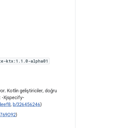
te-ktx:1.1.0-alpha01
or. Kotlin geliştiriciler, doğru
r: -Xjspecify-
deef8
,
b/326456246
)
8769092
)