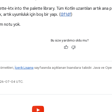
te-ktx into the palette library. Tüm Kotlin uzantıları artık ana pa
, artık uyumluluk için boş bir yapı. (
I3f1df
)
üm notu yok.
Bu size yardımcı oldu mu?
 örnekleri,
İçerik Lisansı
sayfasında açıklanan lisanslara tabidir. Java ve Ope
2026-07-04 UTC.