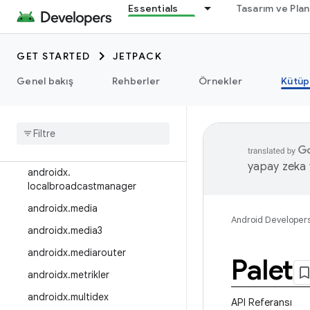
Essentials
Tasarım ve Pla
androidx.interpolator
androidx.javascriptengine
GET STARTED
JETPACK
androidx.leanback
Genel bakış
Rehberler
Örnekler
Kütüp
androidx.legacy
androidx
.
lifecycle
androidx
.
lint
androidx
.
loader
yapay zeka t
androidx
.
localbroadcastmanager
androidx
.
media
Android Developer
androidx
.
media3
androidx
.
mediarouter
Palet
androidx
.
metrikler
androidx
.
multidex
API Referansı