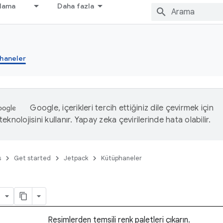
nlama
Daha fazla
haneler
Google, içerikleri tercih ettiğiniz dile çevirmek için
eknolojisini kullanır. Yapay zeka çevirilerinde hata olabilir.
s
Get started
Jetpack
Kütüphaneler
Resimlerden temsili renk paletleri çıkarın.