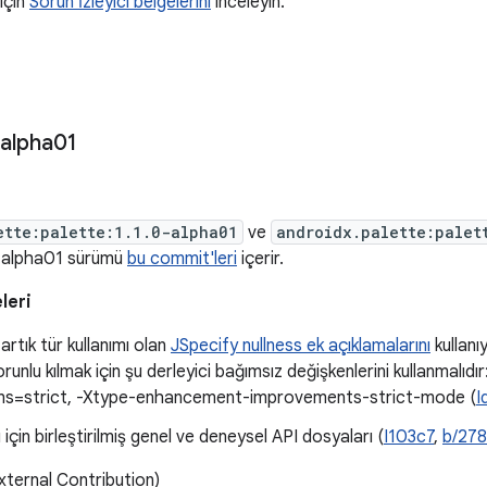
 için
Sorun İzleyici belgelerini
inceleyin.
alpha01
ette:palette:1.1.0-alpha01
ve
androidx.palette:palet
.0-alpha01 sürümü
bu commit'leri
içerir.
leri
 artık tür kullanımı olan
JSpecify nullness ek açıklamalarını
kullanıy
orunlu kılmak için şu derleyici bağımsız değişkenlerini kullanmalıdı
ns=strict, -Xtype-enhancement-improvements-strict-mode (
I
ı için birleştirilmiş genel ve deneysel API dosyaları (
I103c7
,
b/27
xternal Contribution)