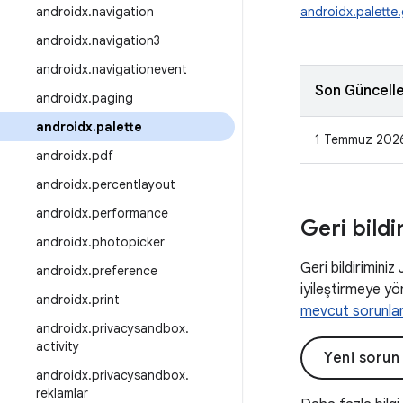
androidx
.
navigation
androidx.palette
androidx
.
navigation3
androidx
.
navigationevent
Son Güncell
androidx
.
paging
androidx
.
palette
1 Temmuz 202
androidx
.
pdf
androidx
.
percentlayout
androidx
.
performance
Geri bildi
androidx
.
photopicker
Geri bildiriminiz
androidx
.
preference
iyileştirmeye yön
androidx
.
print
mevcut sorunla
androidx
.
privacysandbox
.
activity
Yeni sorun
androidx
.
privacysandbox
.
reklamlar